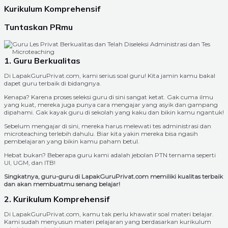
Kurikulum Komprehensif
Tuntaskan PRmu
1. Guru Berkualitas
Di LapakGuruPrivat.com, kami serius soal guru! Kita jamin kamu bakal
dapet guru terbaik di bidangnya.
Kenapa? Karena proses seleksi guru di sini sangat ketat. Gak cuma ilmu
yang kuat, mereka juga punya cara mengajar yang asyik dan gampang
dipahami. Gak kayak guru di sekolah yang kaku dan bikin kamu ngantuk!
Sebelum mengajar di sini, mereka harus melewati tes administrasi dan
microteaching terlebih dahulu. Biar kita yakin mereka bisa ngasih
pembelajaran yang bikin kamu paham betul.
Hebat bukan? Beberapa guru kami adalah jebolan PTN ternama seperti
UI, UGM, dan ITB!
Singkatnya, guru-guru di LapakGuruPrivat.com memiliki kualitas terbaik
dan akan membuatmu senang belajar!
2. Kurikulum Komprehensif
Di LapakGuruPrivat.com, kamu tak perlu khawatir soal materi belajar.
Kami sudah menyusun materi pelajaran yang berdasarkan kurikulum