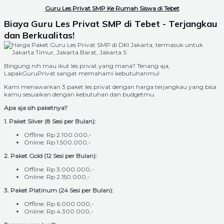
Guru Les Privat SMP Ke Rumah Siswa di Tebet
Biaya Guru Les Privat SMP di Tebet - Terjangkau
dan Berkualitas!
Bingung nih mau ikut les privat yang mana? Tenang aja,
LapakGuruPrivat sangat memahami kebutuhanmu!
Kami menawarkan 3 paket les privat dengan harga terjangkau yang bisa
kamu sesuaikan dengan kebutuhan dan budgetmu.
Apa aja sih paketnya?
1. Paket Silver (8 Sesi per Bulan):
Offline: Rp 2.100.000,-
Online: Rp 1.500.000,-
2. Paket Gold (12 Sesi per Bulan):
Offline: Rp 3.000.000,-
Online: Rp 2.150.000,-
3. Paket Platinum (24 Sesi per Bulan):
Offline: Rp 6.000.000,-
Online: Rp 4.300.000,-