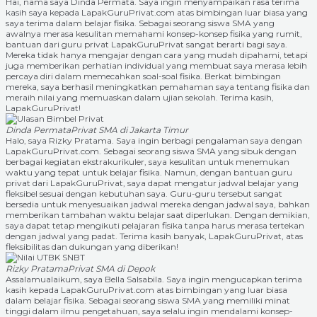
Hai, nama saya Dinda Permata. Saya ingin menyampaikan rasa terima
kasih saya kepada LapakGuruPrivat.com atas bimbingan luar biasa yang
saya terima dalam belajar fisika. Sebagai seorang siswa SMA yang
awalnya merasa kesulitan memahami konsep-konsep fisika yang rumit,
bantuan dari guru privat LapakGuruPrivat sangat berarti bagi saya.
Mereka tidak hanya mengajar dengan cara yang mudah dipahami, tetapi
juga memberikan perhatian individual yang membuat saya merasa lebih
percaya diri dalam memecahkan soal-soal fisika. Berkat bimbingan
mereka, saya berhasil meningkatkan pemahaman saya tentang fisika dan
meraih nilai yang memuaskan dalam ujian sekolah. Terima kasih,
LapakGuruPrivat!
Dinda Permata
Privat SMA di Jakarta Timur
Halo, saya Rizky Pratama. Saya ingin berbagi pengalaman saya dengan
LapakGuruPrivat.com. Sebagai seorang siswa SMA yang sibuk dengan
berbagai kegiatan ekstrakurikuler, saya kesulitan untuk menemukan
waktu yang tepat untuk belajar fisika. Namun, dengan bantuan guru
privat dari LapakGuruPrivat, saya dapat mengatur jadwal belajar yang
fleksibel sesuai dengan kebutuhan saya. Guru-guru tersebut sangat
bersedia untuk menyesuaikan jadwal mereka dengan jadwal saya, bahkan
memberikan tambahan waktu belajar saat diperlukan. Dengan demikian,
saya dapat tetap mengikuti pelajaran fisika tanpa harus merasa tertekan
dengan jadwal yang padat. Terima kasih banyak, LapakGuruPrivat, atas
fleksibilitas dan dukungan yang diberikan!
Rizky Pratama
Privat SMA di Depok
Assalamualaikum, saya Bella Salsabila. Saya ingin mengucapkan terima
kasih kepada LapakGuruPrivat.com atas bimbingan yang luar biasa
dalam belajar fisika. Sebagai seorang siswa SMA yang memiliki minat
tinggi dalam ilmu pengetahuan, saya selalu ingin mendalami konsep-