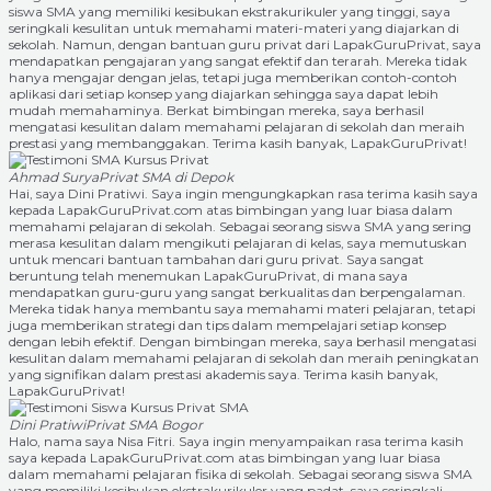
siswa SMA yang memiliki kesibukan ekstrakurikuler yang tinggi, saya
seringkali kesulitan untuk memahami materi-materi yang diajarkan di
sekolah. Namun, dengan bantuan guru privat dari LapakGuruPrivat, saya
mendapatkan pengajaran yang sangat efektif dan terarah. Mereka tidak
hanya mengajar dengan jelas, tetapi juga memberikan contoh-contoh
aplikasi dari setiap konsep yang diajarkan sehingga saya dapat lebih
mudah memahaminya. Berkat bimbingan mereka, saya berhasil
mengatasi kesulitan dalam memahami pelajaran di sekolah dan meraih
prestasi yang membanggakan. Terima kasih banyak, LapakGuruPrivat!
Ahmad Surya
Privat SMA di Depok
Hai, saya Dini Pratiwi. Saya ingin mengungkapkan rasa terima kasih saya
kepada LapakGuruPrivat.com atas bimbingan yang luar biasa dalam
memahami pelajaran di sekolah. Sebagai seorang siswa SMA yang sering
merasa kesulitan dalam mengikuti pelajaran di kelas, saya memutuskan
untuk mencari bantuan tambahan dari guru privat. Saya sangat
beruntung telah menemukan LapakGuruPrivat, di mana saya
mendapatkan guru-guru yang sangat berkualitas dan berpengalaman.
Mereka tidak hanya membantu saya memahami materi pelajaran, tetapi
juga memberikan strategi dan tips dalam mempelajari setiap konsep
dengan lebih efektif. Dengan bimbingan mereka, saya berhasil mengatasi
kesulitan dalam memahami pelajaran di sekolah dan meraih peningkatan
yang signifikan dalam prestasi akademis saya. Terima kasih banyak,
LapakGuruPrivat!
Dini Pratiwi
Privat SMA Bogor
Halo, nama saya Nisa Fitri. Saya ingin menyampaikan rasa terima kasih
saya kepada LapakGuruPrivat.com atas bimbingan yang luar biasa
dalam memahami pelajaran fisika di sekolah. Sebagai seorang siswa SMA
yang memiliki kesibukan ekstrakurikuler yang padat, saya seringkali