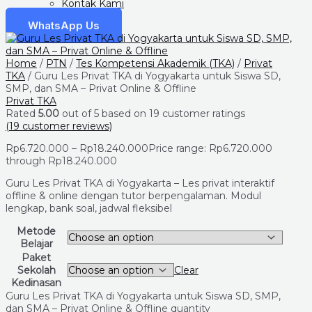
Kontak Kami
WhatsApp Us
Home
/
PTN
/
Tes Kompetensi Akademik (TKA)
/
Privat
TKA
/ Guru Les Privat TKA di Yogyakarta untuk Siswa SD,
SMP, dan SMA – Privat Online & Offline
Privat TKA
Rated
5.00
out of 5 based on
19
customer ratings
(
19
customer reviews)
Rp
6.720.000
–
Rp
18.240.000
Price range: Rp6.720.000
through Rp18.240.000
Guru Les Privat TKA di Yogyakarta – Les privat interaktif
offline & online dengan tutor berpengalaman. Modul
lengkap, bank soal, jadwal fleksibel
Metode
Belajar
Paket
Sekolah
Clear
Kedinasan
Guru Les Privat TKA di Yogyakarta untuk Siswa SD, SMP,
dan SMA – Privat Online & Offline quantity