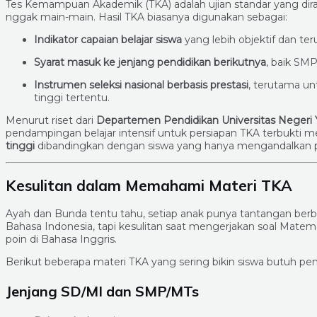
Tes Kemampuan Akademik (TKA) adalah ujian standar yang di
nggak main-main. Hasil TKA biasanya digunakan sebagai:
Indikator capaian belajar siswa
yang lebih objektif dan ter
Syarat masuk ke jenjang pendidikan berikutnya
, baik SM
Instrumen seleksi nasional berbasis prestasi
, terutama un
tinggi tertentu.
Menurut riset dari
Departemen Pendidikan Universitas Negeri 
pendampingan belajar intensif untuk persiapan TKA terbukti
tinggi
dibandingkan dengan siswa yang hanya mengandalkan p
Kesulitan dalam Memahami Materi TKA
Ayah dan Bunda tentu tahu, setiap anak punya tantangan berbe
Bahasa Indonesia, tapi kesulitan saat mengerjakan soal Matemat
poin di Bahasa Inggris.
Berikut beberapa materi TKA yang sering bikin siswa butuh pe
Jenjang SD/MI dan SMP/MTs