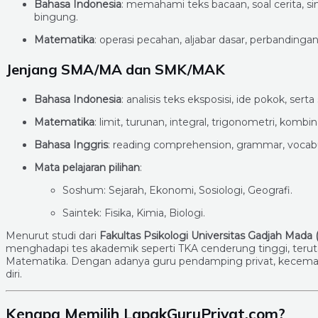
Bahasa Indonesia
: memahami teks bacaan, soal cerita, sin
bingung.
Matematika
: operasi pecahan, aljabar dasar, perbandinga
Jenjang SMA/MA dan SMK/MAK
Bahasa Indonesia
: analisis teks eksposisi, ide pokok, sert
Matematika
: limit, turunan, integral, trigonometri, kombi
Bahasa Inggris
: reading comprehension, grammar, vocabul
Mata pelajaran pilihan
:
Soshum: Sejarah, Ekonomi, Sosiologi, Geografi.
Saintek: Fisika, Kimia, Biologi.
Menurut studi dari
Fakultas Psikologi Universitas Gadjah Mada
menghadapi tes akademik seperti TKA cenderung tinggi, teruta
Matematika. Dengan adanya guru pendamping privat, kecemasan
diri.
Kenapa Memilih LapakGuruPrivat.com?