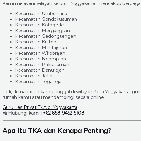
Kami melayani wilayah seluruh Yogyakarta, mencakup berbagai 
Kecamatan Umbulharjo
Kecamatan Gondokusuman
Kecamatan Kotagede
Kecamatan Mergangsan
Kecamatan Gedongtengen
Kecamatan Kraton
Kecamatan Mantrijeron
Kecamatan Wirobrajan
Kecamatan Ngampilan
Kecamatan Pakualaman
Kecamatan Danurejan
Kecamatan Jetis
Kecamatan Tegalrejo
Jadi, di manapun kamu tinggal di wilayah Kota Yogyakarta, gur
rumah kamu atau mendampingi secara online.
Guru Les Privat TKA di Yogyakarta
📲
Hubungi kami :
+62 858-9452-5108
Apa Itu TKA dan Kenapa Penting?