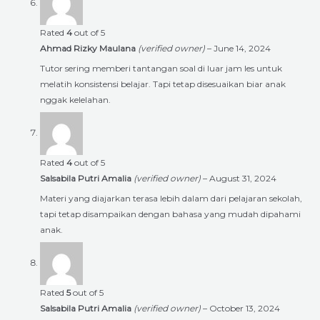
Rated
4
out of 5
Ahmad Rizky Maulana
(verified owner)
–
June 14, 2024
Tutor sering memberi tantangan soal di luar jam les untuk
melatih konsistensi belajar. Tapi tetap disesuaikan biar anak
nggak kelelahan.
Rated
4
out of 5
Salsabila Putri Amalia
(verified owner)
–
August 31, 2024
Materi yang diajarkan terasa lebih dalam dari pelajaran sekolah,
tapi tetap disampaikan dengan bahasa yang mudah dipahami
anak.
Rated
5
out of 5
Salsabila Putri Amalia
(verified owner)
–
October 13, 2024