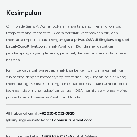
Kesimpulan
Olimpiade Sains Al Azhar bukan hanya tentang menang lomba,
tetapi tentang membentuk cara berpikir, kepercayaan diri, dan
mental kompetisi anak. Dengan
guru privat OSA di Singkawang dari
LapakGuruPrivat.com
, anak Ayah dan Bunda mendapatkan
pendampingan yang terarah, personal, dan sesuai standar kompetisi
nasional.
Kami percaya bahwa setiap anak bisa berkembang maksimal jika
dibimbing dengan metode yang tepat dan lingkungan belajar yang
mendukung. Ketika kamu ingin melihat potensi anak tumbuh lebih
jauh dan siap menghadapi tantangan OSA, kami siap mendampingi
proses tersebut bersama Ayah dan Bunda.
📲 Hubungi kami :
+62 858-8052-3928
🌐
Kunjungi website kami:
LapakGuruPrivat.com
Kami menyediakan
Guru Privat OSA
untuk Wilayah