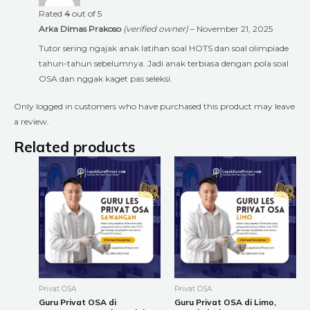
Rated
4
out of 5
Arka Dimas Prakoso
(verified owner)
–
November 21, 2025
Tutor sering ngajak anak latihan soal HOTS dan soal olimpiade
tahun-tahun sebelumnya. Jadi anak terbiasa dengan pola soal
OSA dan nggak kaget pas seleksi.
Only logged in customers who have purchased this product may leave
a review.
Related products
Price
Price
This
This
range:
range:
product
product
Rp225.000
Rp225.000
through
through
has
has
Rp8.400.000
Rp8.400.000
multiple
multiple
variants.
variants.
The
The
options
options
may
may
be
be
Privat OSA
Privat OSA
chosen
chosen
Guru Privat OSA di
Guru Privat OSA di Limo,