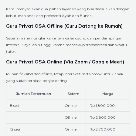
Kami menyediakan dua pilihan layanan yang bisa disesuaikan dengan
kebutuhan anak dan preferensi Ayah dan Bunda.
Guru Privat OSA Offline (Guru Datang ke Rumah)
Sistem ini memungkinkan interaksi langsung dan pendampingan
intensif. Biaya lebih tinggi karena mencakup transportasi dan waktu
tutor.
Guru Privat OSA Online (Via Zoom / Google Meet)
Pilihan fleksibel dan efisien, tetap interaktif, serta cocok untuk anak
yang sudah terbiasa belajar daring.
Jumlah Pertemuan
Sistem
Harga
8 sesi
Online
Rp 1.800.000
Offline
Rp 2.800.000
12 sesi
Online
Rp 2.700.000