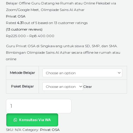
Al
Belajar Offline Guru Datang ke Rumah atau Online Fleksibel via
Azhar
Zoom/Google Meet, Olimpiade Sains Al Azhar
quantity
Privat OSA
Rated
4.31
out of 5 based on
13
customer ratings
(
13
customer reviews)
Rp
225.000
–
Rp
8.400.000
Guru Privat OSA di Singkawang untuk siswa SD, SMP, dan SMA.
Bimbingan Olimpiade Sains Al Azhar secara offline ke rumah atau
online
Metode Belajar
Paket Belajar
Clear
Konsultasi Via WA
SKU:
N/A
Category:
Privat OSA