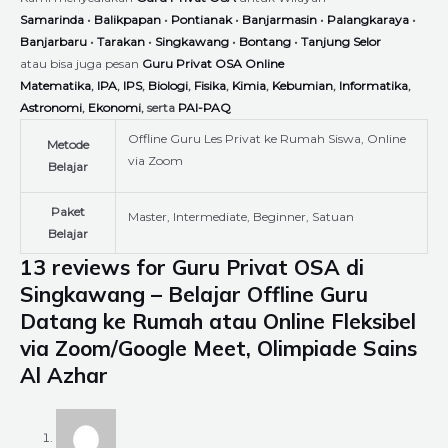
Samarinda
•
Balikpapan
•
Pontianak
•
Banjarmasin
•
Palangkaraya
•
Banjarbaru
•
Tarakan
•
Singkawang
•
Bontang
•
Tanjung Selor
atau bisa juga pesan
Guru Privat OSA Online
Matematika
,
IPA
,
IPS
,
Biologi
,
Fisika
,
Kimia
,
Kebumian
,
Informatika
,
Astronomi
,
Ekonomi
, serta
PAI-PAQ
Offline Guru Les Privat ke Rumah Siswa, Online
Metode
via Zoom
Belajar
Paket
Master, Intermediate, Beginner, Satuan
Belajar
13 reviews for
Guru Privat OSA di
Singkawang – Belajar Offline Guru
Datang ke Rumah atau Online Fleksibel
via Zoom/Google Meet, Olimpiade Sains
Al Azhar