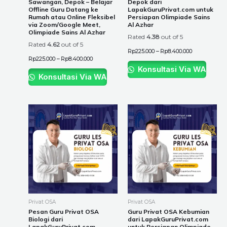
Sawangan, Depok – Belajar
Depok dari
on
on
Offline Guru Datang ke
LapakGuruPrivat.com untuk
the
the
Rumah atau Online Fleksibel
Persiapan Olimpiade Sains
via Zoom/Google Meet,
Al Azhar
product
product
Olimpiade Sains Al Azhar
Rated
4.38
out of 5
page
page
Rated
4.62
out of 5
Rp
225.000
–
Rp
8.400.000
Rp
225.000
–
Rp
8.400.000
Konsultasi Via WA
Konsultasi Via WA
Price
Price
This
This
range:
range:
product
product
Rp225.000
Rp225.000
through
through
has
has
Rp8.400.000
Rp8.400.000
multiple
multiple
variants.
variants.
The
The
options
options
may
may
be
be
Privat OSA
Privat OSA
chosen
chosen
Pesan Guru Privat OSA
Guru Privat OSA Kebumian
Biologi dari
dari LapakGuruPrivat.com
on
on
LapakGuruPrivat.com,
untuk Persiapan Olimpiade