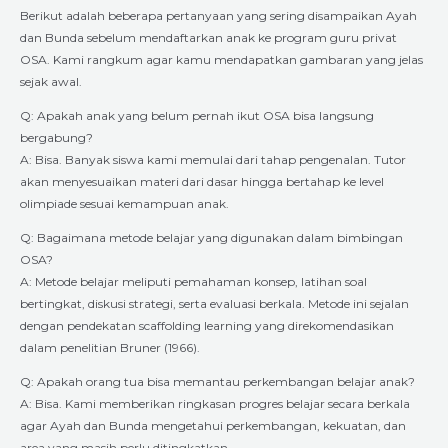
Berikut adalah beberapa pertanyaan yang sering disampaikan Ayah
dan Bunda sebelum mendaftarkan anak ke program guru privat
OSA. Kami rangkum agar kamu mendapatkan gambaran yang jelas
sejak awal.
Q: Apakah anak yang belum pernah ikut OSA bisa langsung
bergabung?
A: Bisa. Banyak siswa kami memulai dari tahap pengenalan. Tutor
akan menyesuaikan materi dari dasar hingga bertahap ke level
olimpiade sesuai kemampuan anak.
Q: Bagaimana metode belajar yang digunakan dalam bimbingan
OSA?
A: Metode belajar meliputi pemahaman konsep, latihan soal
bertingkat, diskusi strategi, serta evaluasi berkala. Metode ini sejalan
dengan pendekatan scaffolding learning yang direkomendasikan
dalam penelitian Bruner (1966).
Q: Apakah orang tua bisa memantau perkembangan belajar anak?
A: Bisa. Kami memberikan ringkasan progres belajar secara berkala
agar Ayah dan Bunda mengetahui perkembangan, kekuatan, dan
area yang masih perlu ditingkatkan.