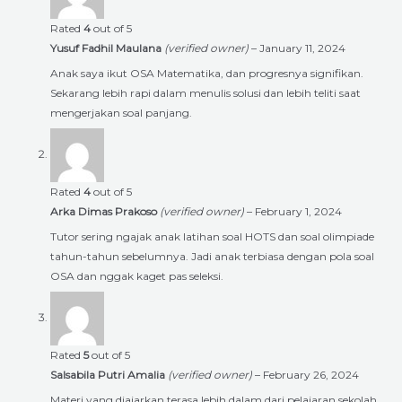
Rated
4
out of 5
Yusuf Fadhil Maulana
(verified owner)
–
January 11, 2024
Anak saya ikut OSA Matematika, dan progresnya signifikan.
Sekarang lebih rapi dalam menulis solusi dan lebih teliti saat
mengerjakan soal panjang.
Rated
4
out of 5
Arka Dimas Prakoso
(verified owner)
–
February 1, 2024
Tutor sering ngajak anak latihan soal HOTS dan soal olimpiade
tahun-tahun sebelumnya. Jadi anak terbiasa dengan pola soal
OSA dan nggak kaget pas seleksi.
Rated
5
out of 5
Salsabila Putri Amalia
(verified owner)
–
February 26, 2024
Materi yang diajarkan terasa lebih dalam dari pelajaran sekolah,