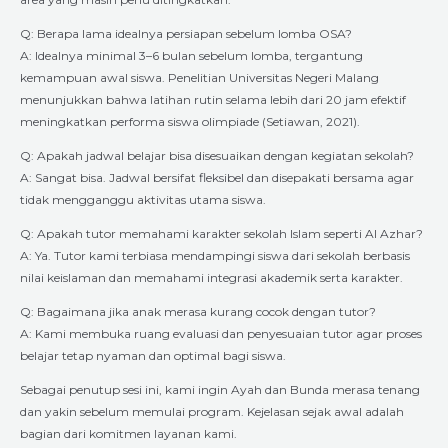
Q: Berapa lama idealnya persiapan sebelum lomba OSA?
A: Idealnya minimal 3–6 bulan sebelum lomba, tergantung
kemampuan awal siswa. Penelitian Universitas Negeri Malang
menunjukkan bahwa latihan rutin selama lebih dari 20 jam efektif
meningkatkan performa siswa olimpiade (Setiawan, 2021).
Q: Apakah jadwal belajar bisa disesuaikan dengan kegiatan sekolah?
A: Sangat bisa. Jadwal bersifat fleksibel dan disepakati bersama agar
tidak mengganggu aktivitas utama siswa.
Q: Apakah tutor memahami karakter sekolah Islam seperti Al Azhar?
A: Ya. Tutor kami terbiasa mendampingi siswa dari sekolah berbasis
nilai keislaman dan memahami integrasi akademik serta karakter.
Q: Bagaimana jika anak merasa kurang cocok dengan tutor?
A: Kami membuka ruang evaluasi dan penyesuaian tutor agar proses
belajar tetap nyaman dan optimal bagi siswa.
Sebagai penutup sesi ini, kami ingin Ayah dan Bunda merasa tenang
dan yakin sebelum memulai program. Kejelasan sejak awal adalah
bagian dari komitmen layanan kami.