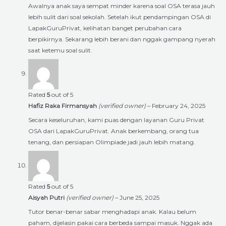
Awalnya anak saya sempat minder karena soal OSA terasa jauh
lebih sulit dari soal sekolah. Setelah ikut pendampingan OSA di
LapakGuruPrivat, kelihatan banget perubahan cara
berpikirnya. Sekarang lebih berani dan nggak gampang nyerah
saat ketemu soal sulit.
Rated
5
out of 5
Hafiz Raka Firmansyah
(verified owner)
–
February 24, 2025
Secara keseluruhan, kami puas dengan layanan Guru Privat
OSA dari LapakGuruPrivat. Anak berkembang, orang tua
tenang, dan persiapan Olimpiade jadi jauh lebih matang.
Rated
5
out of 5
Aisyah Putri
(verified owner)
–
June 25, 2025
Tutor benar-benar sabar menghadapi anak. Kalau belum
paham, dijelasin pakai cara berbeda sampai masuk. Nggak ada