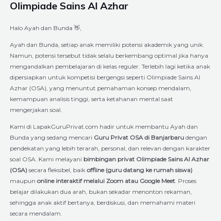
Olimpiade Sains Al Azhar
Halo Ayah dan Bunda 👋,
Ayah dan Bunda, setiap anak memiliki potensi akademik yang unik.
Namun, potensi tersebut tidak selalu berkembang optimal jika hanya
mengandalkan pembelajaran di kelas reguler. Terlebih lagi ketika anak
dipersiapkan untuk kompetisi bergengsi seperti Olimpiade Sains Al
Azhar (OSA), yang menuntut pemahaman konsep mendalam,
kemampuan analisis tinggi, serta ketahanan mental saat
mengerjakan soal.
Kami di LapakGuruPrivat.com hadir untuk membantu Ayah dan
Bunda yang sedang mencari
Guru Privat OSA di Banjarbaru
dengan
pendekatan yang lebih terarah, personal, dan relevan dengan karakter
soal OSA. Kami melayani
bimbingan privat Olimpiade Sains Al Azhar
(OSA)
secara fleksibel, baik
offline (guru datang ke rumah siswa)
maupun
online interaktif melalui Zoom atau Google Meet
. Proses
belajar dilakukan dua arah, bukan sekadar menonton rekaman,
sehingga anak aktif bertanya, berdiskusi, dan memahami materi
secara mendalam.