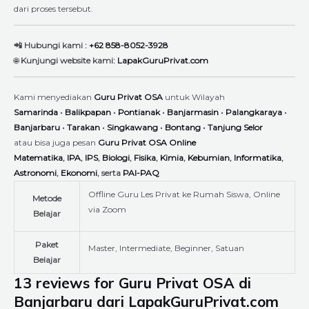
dari proses tersebut.
📲 Hubungi kami :
+62 858-8052-3928
🌐
Kunjungi website kami:
LapakGuruPrivat.com
Kami menyediakan
Guru Privat OSA
untuk Wilayah
Samarinda
•
Balikpapan
•
Pontianak
•
Banjarmasin
•
Palangkaraya
•
Banjarbaru
•
Tarakan
•
Singkawang
•
Bontang
•
Tanjung Selor
atau bisa juga pesan
Guru Privat OSA Online
Matematika
,
IPA
,
IPS
,
Biologi
,
Fisika
,
Kimia
,
Kebumian
,
Informatika
,
Astronomi
,
Ekonomi
, serta
PAI-PAQ
Offline Guru Les Privat ke Rumah Siswa, Online
Metode
via Zoom
Belajar
Paket
Master, Intermediate, Beginner, Satuan
Belajar
13 reviews for
Guru Privat OSA di
Banjarbaru dari LapakGuruPrivat.com