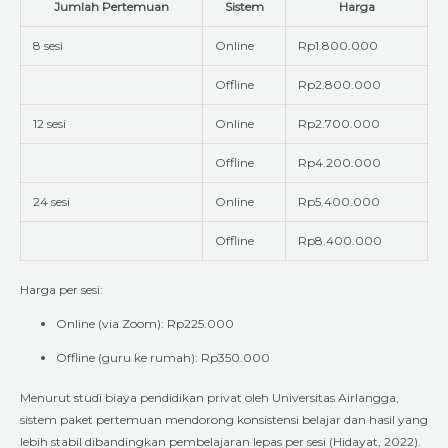
Jumlah Pertemuan
Sistem
Harga
8 sesi
Online
Rp1.800.000
Offline
Rp2.800.000
12 sesi
Online
Rp2.700.000
Offline
Rp4.200.000
24 sesi
Online
Rp5.400.000
Offline
Rp8.400.000
Harga per sesi:
Online (via Zoom): Rp225.000
Offline (guru ke rumah): Rp350.000
Menurut studi biaya pendidikan privat oleh Universitas Airlangga,
sistem paket pertemuan mendorong konsistensi belajar dan hasil yang
lebih stabil dibandingkan pembelajaran lepas per sesi (Hidayat, 2022).