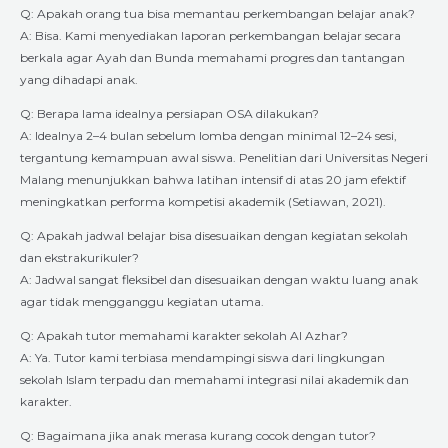
Q: Apakah orang tua bisa memantau perkembangan belajar anak?
A: Bisa. Kami menyediakan laporan perkembangan belajar secara
berkala agar Ayah dan Bunda memahami progres dan tantangan
yang dihadapi anak.
Q: Berapa lama idealnya persiapan OSA dilakukan?
A: Idealnya 2–4 bulan sebelum lomba dengan minimal 12–24 sesi,
tergantung kemampuan awal siswa. Penelitian dari Universitas Negeri
Malang menunjukkan bahwa latihan intensif di atas 20 jam efektif
meningkatkan performa kompetisi akademik (Setiawan, 2021).
Q: Apakah jadwal belajar bisa disesuaikan dengan kegiatan sekolah
dan ekstrakurikuler?
A: Jadwal sangat fleksibel dan disesuaikan dengan waktu luang anak
agar tidak mengganggu kegiatan utama.
Q: Apakah tutor memahami karakter sekolah Al Azhar?
A: Ya. Tutor kami terbiasa mendampingi siswa dari lingkungan
sekolah Islam terpadu dan memahami integrasi nilai akademik dan
karakter.
Q: Bagaimana jika anak merasa kurang cocok dengan tutor?