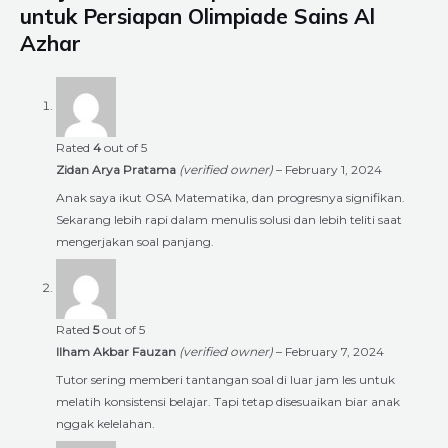
untuk Persiapan Olimpiade Sains Al
Azhar
Rated
4
out of 5
Zidan Arya Pratama
(verified owner)
–
February 1, 2024
Anak saya ikut OSA Matematika, dan progresnya signifikan.
Sekarang lebih rapi dalam menulis solusi dan lebih teliti saat
mengerjakan soal panjang.
Rated
5
out of 5
Ilham Akbar Fauzan
(verified owner)
–
February 7, 2024
Tutor sering memberi tantangan soal di luar jam les untuk
melatih konsistensi belajar. Tapi tetap disesuaikan biar anak
nggak kelelahan.