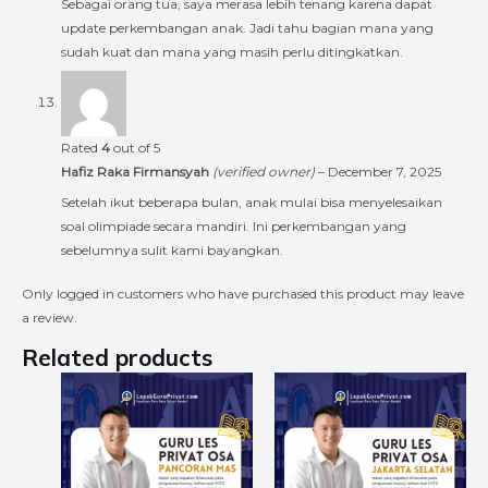
Sebagai orang tua, saya merasa lebih tenang karena dapat
update perkembangan anak. Jadi tahu bagian mana yang
sudah kuat dan mana yang masih perlu ditingkatkan.
Rated
4
out of 5
Hafiz Raka Firmansyah
(verified owner)
–
December 7, 2025
Setelah ikut beberapa bulan, anak mulai bisa menyelesaikan
soal olimpiade secara mandiri. Ini perkembangan yang
sebelumnya sulit kami bayangkan.
Only logged in customers who have purchased this product may leave
a review.
Related products
Price
Price
This
This
range:
range:
product
product
Rp225.000
Rp225.000
through
through
has
has
Rp8.400.000
Rp8.400.000
multiple
multiple
variants.
variants.