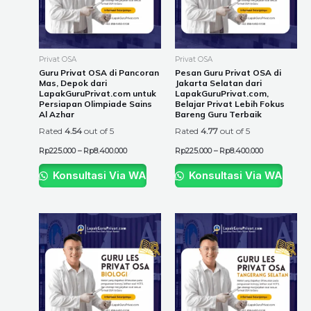
The
The
options
options
may
may
be
be
Privat OSA
Privat OSA
chosen
chosen
Guru Privat OSA di Pancoran
Pesan Guru Privat OSA di
Mas, Depok dari
Jakarta Selatan dari
on
on
LapakGuruPrivat.com untuk
LapakGuruPrivat.com,
the
the
Persiapan Olimpiade Sains
Belajar Privat Lebih Fokus
Al Azhar
Bareng Guru Terbaik
product
product
Rated
4.54
out of 5
Rated
4.77
out of 5
page
page
Rp
225.000
–
Rp
8.400.000
Rp
225.000
–
Rp
8.400.000
Konsultasi Via WA
Konsultasi Via WA
Price
Price
This
This
range:
range:
product
product
Rp225.000
Rp225.000
through
through
has
has
Rp8.400.000
Rp8.400.000
multiple
multiple
variants.
variants.
The
The