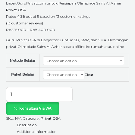
LapakGuruPrivat.com untuk Persiapan Olimpiade Sains Al Azhar
Privat OSA
Rated
4.38
out of 5 based on
13
customer ratings
(
13
customer reviews)
Rp
225.000
–
Rp
8.400.000
Guru Privat OSA di Banjarbaru untuk SD, SMP, dan SMA. Bimbingan
privat Olimpiade Sains Al Azhar secara offline ke rumah atau online
Metode Belajar
Paket Belajar
Clear
Konsultasi Via WA
SKU:
N/A
Category:
Privat OSA
Description
Additional information