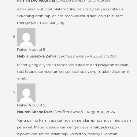
Farhan Dwi Nugraha
(verified owner)
–
July 4, 2024
Anak saya ikut OSA Matematika, dan progresnya signifikan.
Sekarang lebih rapi dalam menulis solusi dan lebih teliti saat
mengerjakan soal panjang.
Rated
4
out of 5
Nabila Salsabila Zahra
(verified owner)
–
August 7, 2024
Materi yang diajarkan terasa lebih dalam dari pelajaran sekolah,
tapi tetap disampaikan dengan bahasa yang mudah dipahami
anak.
Rated
4
out of 5
Naurah Kirana Putri
(verified owner)
–
August 16, 2024
Yang paling kami rasakan adalah pendampingannya intens dan
personal. Materi disesuaikan dengan level anak, jadi nggak
dipaksakan. Pelan-pelan tapi konsisten, hasilnya keliatan.