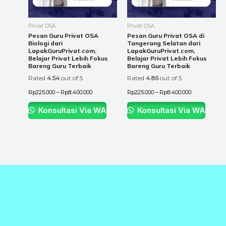
options
options
may
may
be
be
Privat OSA
Privat OSA
chosen
chosen
Pesan Guru Privat OSA
Pesan Guru Privat OSA di
Biologi dari
Tangerang Selatan dari
on
on
LapakGuruPrivat.com,
LapakGuruPrivat.com,
the
the
Belajar Privat Lebih Fokus
Belajar Privat Lebih Fokus
Bareng Guru Terbaik
Bareng Guru Terbaik
product
product
Rated
4.54
out of 5
Rated
4.85
out of 5
page
page
Rp
225.000
–
Rp
8.400.000
Rp
225.000
–
Rp
8.400.000
Konsultasi Via WA
Konsultasi Via WA