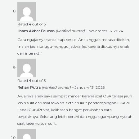
Rated
4
out of 5
Ilham Akbar Fauzan
(verified owner)
–
November 16, 2024
Cara ngajarnya santai tapi serius. Anak nggak merasa ditekan,
malah jadi nunggu-nunggu jadwal les karena diskusinya enak
dan interaktif.
Rated
4
out of 5
Rehan Putra
(verified owner)
–
January 13, 2025
Awalnya anak saya sempat minder karena soal OSA terasa jauh
lebih sulit dari soal sekolah. Setelah ikut pendampingan OSA di
LapakGuruPrivat, kelihatan banget perubahan cara
berpikirnya. Sekarang lebih berani dan nggak gampang nyerah
saat ketemu soal sulit.