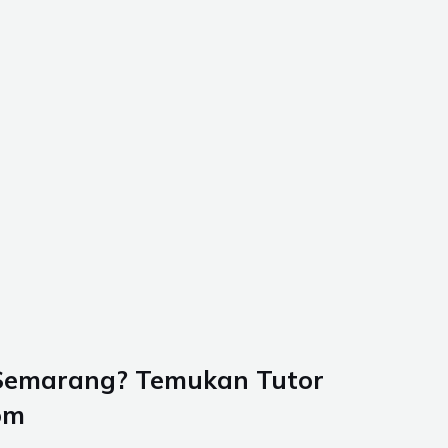
Semarang
? Temukan Tutor
om