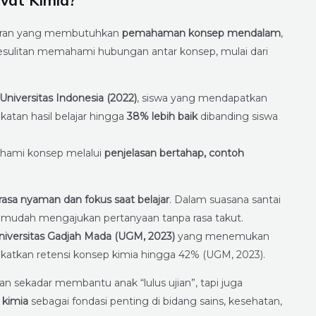
vat Kimia?
lajaran yang membutuhkan
pemahaman konsep mendalam
,
esulitan memahami hubungan antar konsep, mulai dari
niversitas Indonesia (2022)
, siswa yang mendapatkan
atan hasil belajar hingga
38% lebih baik
dibanding siswa
hami konsep melalui
penjelasan bertahap, contoh
rasa nyaman dan fokus saat belajar
. Dalam suasana santai
ebih mudah mengajukan pertanyaan tanpa rasa takut.
niversitas Gadjah Mada (UGM, 2023)
yang menemukan
tkan retensi konsep kimia hingga 42% (UGM, 2023).
 sekadar membantu anak “lulus ujian”, tapi juga
 kimia
sebagai fondasi penting di bidang sains, kesehatan,