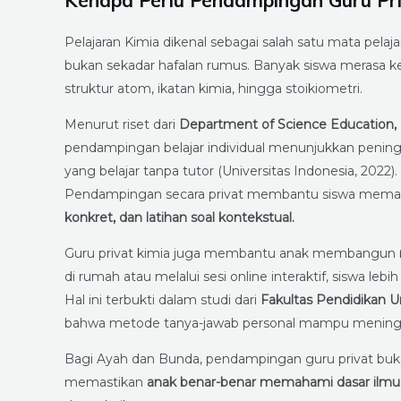
Kenapa Perlu Pendampingan Guru Pri
Pelajaran Kimia dikenal sebagai salah satu mata pe
bukan sekadar hafalan rumus. Banyak siswa merasa k
struktur atom, ikatan kimia, hingga stoikiometri.
Menurut riset dari
Department of Science Education, U
pendampingan belajar individual menunjukkan peningk
yang belajar tanpa tutor (Universitas Indonesia, 2022).
Pendampingan secara privat membantu siswa mema
konkret, dan latihan soal kontekstual.
Guru privat kimia juga membantu anak membangun
di rumah atau melalui sesi online interaktif, siswa l
Hal ini terbukti dalam studi dari
Fakultas Pendidikan U
bahwa metode tanya-jawab personal mampu meningka
Bagi Ayah dan Bunda, pendampingan guru privat bukan
memastikan
anak benar-benar memahami dasar ilmu