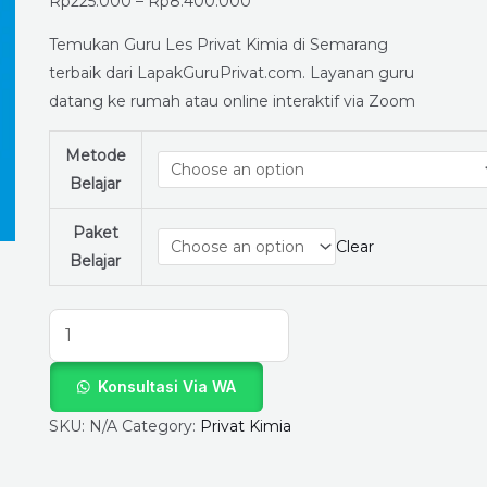
Semarang?
Rp
225.000
–
Rp
8.400.000
Temukan
Temukan Guru Les Privat Kimia di Semarang
Tutor
terbaik dari LapakGuruPrivat.com. Layanan guru
Terbaik
datang ke rumah atau online interaktif via Zoom
di
LapakGuruPrivat.com
Metode
quantity
Belajar
Paket
Clear
Belajar
Konsultasi Via WA
SKU:
N/A
Category:
Privat Kimia