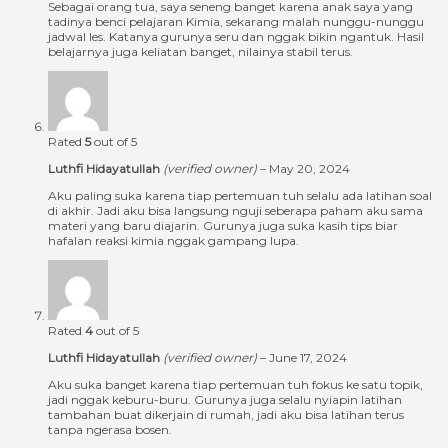
Sebagai orang tua, saya seneng banget karena anak saya yang
tadinya benci pelajaran Kimia, sekarang malah nunggu-nunggu
jadwal les. Katanya gurunya seru dan nggak bikin ngantuk. Hasil
belajarnya juga keliatan banget, nilainya stabil terus.
Rated
5
out of 5
Luthfi Hidayatullah
(verified owner)
–
May 20, 2024
Aku paling suka karena tiap pertemuan tuh selalu ada latihan soal
di akhir. Jadi aku bisa langsung nguji seberapa paham aku sama
materi yang baru diajarin. Gurunya juga suka kasih tips biar
hafalan reaksi kimia nggak gampang lupa.
Rated
4
out of 5
Luthfi Hidayatullah
(verified owner)
–
June 17, 2024
Aku suka banget karena tiap pertemuan tuh fokus ke satu topik,
jadi nggak keburu-buru. Gurunya juga selalu nyiapin latihan
tambahan buat dikerjain di rumah, jadi aku bisa latihan terus
tanpa ngerasa bosen.