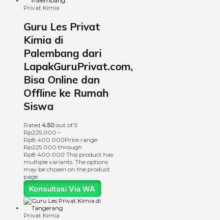
Privat Kimia
Guru Les Privat
Kimia di
Palembang dari
LapakGuruPrivat.com,
Bisa Online dan
Offline ke Rumah
Siswa
Rated
4.50
out of 5
Rp
225.000
–
Rp
8.400.000
Price range:
Rp225.000 through
Rp8.400.000
This product has
multiple variants. The options
may be chosen on the product
page
Konsultasi Via WA
Privat Kimia