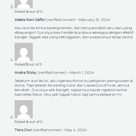
Rated
4
out of 5
Adelia Rani Safitri
(verified owner)
–
February 13, 2024
Aku ikut les Kimia bareng temen, dan ternyata lebih seru dari yang
dibayangin! Gurunya bisa handle dua siswa sekaligus dengan efektif
banget. Nggak ada yang ketinggalan, dan suasananya tetap santai.
Rated
5
out of 5
Andra Rizky
(verified owner)
–
March 1, 2024
Sebelum ikut les ini, aku ngerasa Kimia itu pelajaran paling susah di
dunia. Tapi setelah les bareng tutor dari LapakGuruPrivat, semua
berubah. Gurunya asik banget, ngajarnya kayak ngobrol santai
tapi tetep fokus. Aku jadi nggak takut lagi sama pelajaran ini.
Rated
4
out of 5
Tiara Dwi
(verified owner)
–
May 4, 2024