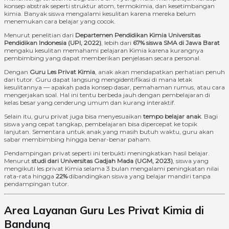
konsep abstrak seperti struktur atom, termokimia, dan kesetimbangan
kimia. Banyak siswa mengalami kesulitan karena mereka belum
menemukan cara belajar yang cocok.
Menurut penelitian dari
Departemen Pendidikan Kimia Universitas
Pendidikan Indonesia (UPI, 2022)
, lebih dari
67% siswa SMA di Jawa Barat
mengaku kesulitan memahami pelajaran Kimia karena kurangnya
pembimbing yang dapat memberikan penjelasan secara personal.
Dengan
Guru Les Privat Kimia
, anak akan mendapatkan perhatian penuh
dari tutor. Guru dapat langsung mengidentifikasi di mana letak
kesulitannya — apakah pada konsep dasar, pemahaman rumus, atau cara
mengerjakan soal. Hal ini tentu berbeda jauh dengan pembelajaran di
kelas besar yang cenderung umum dan kurang interaktif.
Selain itu, guru privat juga bisa menyesuaikan
tempo belajar anak
. Bagi
siswa yang cepat tangkap, pembelajaran bisa dipercepat ke topik
lanjutan. Sementara untuk anak yang masih butuh waktu, guru akan
sabar membimbing hingga benar-benar paham.
Pendampingan privat seperti ini terbukti meningkatkan hasil belajar.
Menurut
studi dari Universitas Gadjah Mada (UGM, 2023)
, siswa yang
mengikuti les privat Kimia selama 3 bulan mengalami peningkatan nilai
rata-rata hingga
22%
dibandingkan siswa yang belajar mandiri tanpa
pendampingan tutor.
Area Layanan Guru Les Privat Kimia di
Bandung