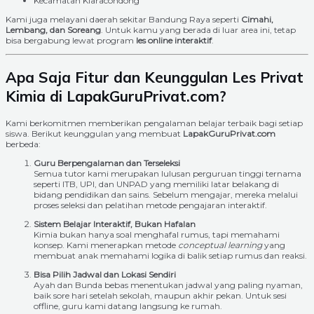
Kecamatan Kiaracondong
Kami juga melayani daerah sekitar Bandung Raya seperti
Cimahi,
Lembang, dan Soreang
. Untuk kamu yang berada di luar area ini, tetap
bisa bergabung lewat program
les online interaktif
.
Apa Saja Fitur dan Keunggulan Les Privat
Kimia di LapakGuruPrivat.com?
Kami berkomitmen memberikan pengalaman belajar terbaik bagi setiap
siswa. Berikut keunggulan yang membuat
LapakGuruPrivat.com
berbeda:
Guru Berpengalaman dan Terseleksi
Semua tutor kami merupakan lulusan perguruan tinggi ternama
seperti ITB, UPI, dan UNPAD yang memiliki latar belakang di
bidang pendidikan dan sains. Sebelum mengajar, mereka melalui
proses seleksi dan pelatihan metode pengajaran interaktif.
Sistem Belajar Interaktif, Bukan Hafalan
Kimia bukan hanya soal menghafal rumus, tapi memahami
konsep. Kami menerapkan metode
conceptual learning
yang
membuat anak memahami logika di balik setiap rumus dan reaksi.
Bisa Pilih Jadwal dan Lokasi Sendiri
Ayah dan Bunda bebas menentukan jadwal yang paling nyaman,
baik sore hari setelah sekolah, maupun akhir pekan. Untuk sesi
offline, guru kami datang langsung ke rumah.