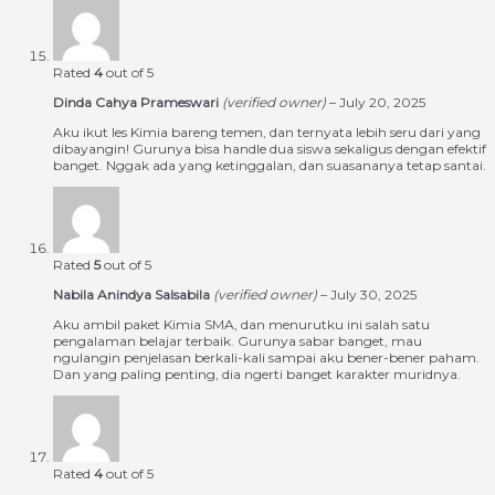
Rated
4
out of 5
Dinda Cahya Prameswari
(verified owner)
–
July 20, 2025
Aku ikut les Kimia bareng temen, dan ternyata lebih seru dari yang
dibayangin! Gurunya bisa handle dua siswa sekaligus dengan efektif
banget. Nggak ada yang ketinggalan, dan suasananya tetap santai.
Rated
5
out of 5
Nabila Anindya Salsabila
(verified owner)
–
July 30, 2025
Aku ambil paket Kimia SMA, dan menurutku ini salah satu
pengalaman belajar terbaik. Gurunya sabar banget, mau
ngulangin penjelasan berkali-kali sampai aku bener-bener paham.
Dan yang paling penting, dia ngerti banget karakter muridnya.
Rated
4
out of 5