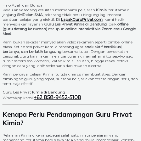
Halo Ayah dan Bunda!
Kalau anak sedang kesulitan memahami pelajaran
Kimia
, terutama di
jenjang
SMP dan SMA
, sekarang tidak perlu bingung lagi mencari
bantuan belajar yang efektif. Di
LapakGuruPrivat.com
, kami hadir
menyediakan layanan
Guru Les Privat Kimia di Bandung
, baik
offline
(guru datang ke rumah)
maupun
online interaktif via Zoom atau Google
Meet
.
Kami bukan sekadar menyediakan video rekaman seperti bimbel online
biasa. Setiap sesi privat kami dirancang agar
anak aktif berdiskusi,
bertanya, dan berlatih langsung
bersama tutor. Dengan pendekatan
personal, guru kami akan membantu anak memahami konsep-konsep
rumit seperti stoikiometri, ikatan kimia, larutan, hingga reaksi redoks
dengan cara yang lebih sederhana dan mudah dicerna.
Kami percaya, belajar Kimia itu tidak harus membuat stres. Dengan
bimbingan guru yang tepat, suasana belajar akan terasa ringan, seru, dan
tentu saja efektif.
Guru Les Privat Kimia di Bandung
+62 858-9452-5108
WhatsApp kami
Kenapa Perlu Pendampingan Guru Privat
Kimia?
Pelajaran Kimia dikenal sebagai salah satu mata pelajaran yang
menantang, terutama bagi siswa SMA yang mulai mempelajari konsep-