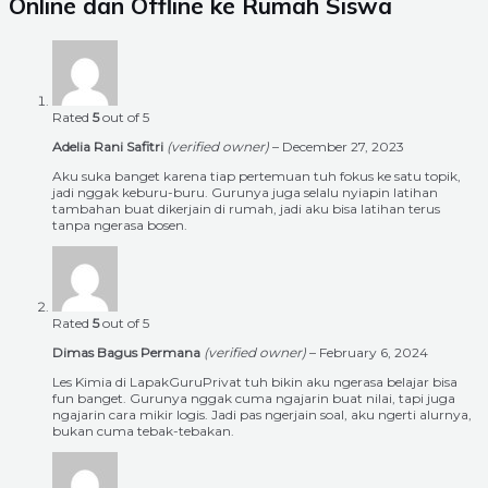
Online dan Offline ke Rumah Siswa
Rated
5
out of 5
Adelia Rani Safitri
(verified owner)
–
December 27, 2023
Aku suka banget karena tiap pertemuan tuh fokus ke satu topik,
jadi nggak keburu-buru. Gurunya juga selalu nyiapin latihan
tambahan buat dikerjain di rumah, jadi aku bisa latihan terus
tanpa ngerasa bosen.
Rated
5
out of 5
Dimas Bagus Permana
(verified owner)
–
February 6, 2024
Les Kimia di LapakGuruPrivat tuh bikin aku ngerasa belajar bisa
fun banget. Gurunya nggak cuma ngajarin buat nilai, tapi juga
ngajarin cara mikir logis. Jadi pas ngerjain soal, aku ngerti alurnya,
bukan cuma tebak-tebakan.