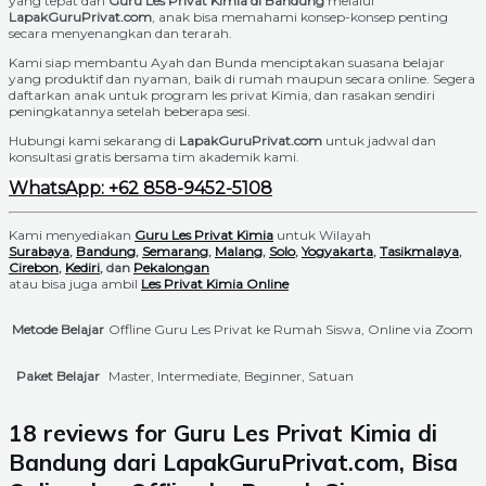
yang tepat dari
Guru Les Privat Kimia di Bandung
melalui
LapakGuruPrivat.com
, anak bisa memahami konsep-konsep penting
secara menyenangkan dan terarah.
Kami siap membantu Ayah dan Bunda menciptakan suasana belajar
yang produktif dan nyaman, baik di rumah maupun secara online. Segera
daftarkan anak untuk program les privat Kimia, dan rasakan sendiri
peningkatannya setelah beberapa sesi.
Hubungi kami sekarang di
LapakGuruPrivat.com
untuk jadwal dan
konsultasi gratis bersama tim akademik kami.
WhatsApp: +62 858-9452-5108
Kami menyediakan
Guru Les Privat Kimia
untuk Wilayah
Surabaya
,
Bandung
,
Semarang
,
Malang
,
Solo
,
Yogyakarta
,
Tasikmalaya
,
Cirebon
,
Kediri
, dan
Pekalongan
atau bisa juga ambil
Les Privat Kimia Online
Metode Belajar
Offline Guru Les Privat ke Rumah Siswa, Online via Zoom
Paket Belajar
Master, Intermediate, Beginner, Satuan
18 reviews for
Guru Les Privat Kimia di
Bandung dari LapakGuruPrivat.com, Bisa