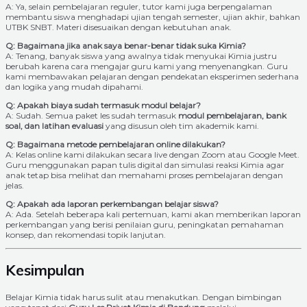
A: Ya, selain pembelajaran reguler, tutor kami juga berpengalaman
membantu siswa menghadapi ujian tengah semester, ujian akhir, bahkan
UTBK SNBT. Materi disesuaikan dengan kebutuhan anak.
Q: Bagaimana jika anak saya benar-benar tidak suka Kimia?
A: Tenang, banyak siswa yang awalnya tidak menyukai Kimia justru
berubah karena cara mengajar guru kami yang menyenangkan. Guru
kami membawakan pelajaran dengan pendekatan eksperimen sederhana
dan logika yang mudah dipahami.
Q: Apakah biaya sudah termasuk modul belajar?
A: Sudah. Semua paket les sudah termasuk
modul pembelajaran, bank
soal, dan latihan evaluasi
yang disusun oleh tim akademik kami.
Q: Bagaimana metode pembelajaran online dilakukan?
A: Kelas online kami dilakukan secara live dengan Zoom atau Google Meet.
Guru menggunakan papan tulis digital dan simulasi reaksi Kimia agar
anak tetap bisa melihat dan memahami proses pembelajaran dengan
jelas.
Q: Apakah ada laporan perkembangan belajar siswa?
A: Ada. Setelah beberapa kali pertemuan, kami akan memberikan laporan
perkembangan yang berisi penilaian guru, peningkatan pemahaman
konsep, dan rekomendasi topik lanjutan.
Kesimpulan
Belajar Kimia tidak harus sulit atau menakutkan. Dengan bimbingan