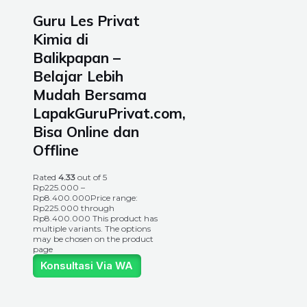
Guru Les Privat
Kimia di
Balikpapan –
Belajar Lebih
Mudah Bersama
LapakGuruPrivat.com,
Bisa Online dan
Offline
Rated
4.33
out of 5
Rp
225.000
–
Rp
8.400.000
Price range:
Rp225.000 through
Rp8.400.000
This product has
multiple variants. The options
may be chosen on the product
page
Konsultasi Via WA