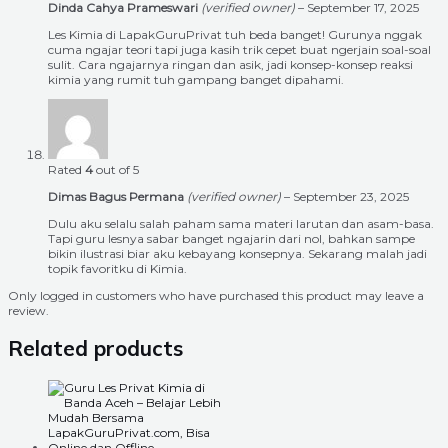
Dinda Cahya Prameswari
(verified owner)
–
September 17, 2025
Les Kimia di LapakGuruPrivat tuh beda banget! Gurunya nggak
cuma ngajar teori tapi juga kasih trik cepet buat ngerjain soal-soal
sulit. Cara ngajarnya ringan dan asik, jadi konsep-konsep reaksi
kimia yang rumit tuh gampang banget dipahami.
Rated
4
out of 5
Dimas Bagus Permana
(verified owner)
–
September 23, 2025
Dulu aku selalu salah paham sama materi larutan dan asam-basa.
Tapi guru lesnya sabar banget ngajarin dari nol, bahkan sampe
bikin ilustrasi biar aku kebayang konsepnya. Sekarang malah jadi
topik favoritku di Kimia.
Only logged in customers who have purchased this product may leave a
review.
Related products