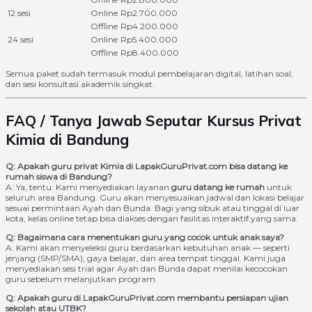
12 sesi
Online
Rp2.700.000
Offline
Rp4.200.000
24 sesi
Online
Rp5.400.000
Offline
Rp8.400.000
Semua paket sudah termasuk modul pembelajaran digital, latihan soal,
dan sesi konsultasi akademik singkat.
FAQ / Tanya Jawab Seputar Kursus Privat
Kimia di Bandung
Q: Apakah guru privat Kimia di LapakGuruPrivat.com bisa datang ke
rumah siswa di Bandung?
A: Ya, tentu. Kami menyediakan layanan
guru datang ke rumah
untuk
seluruh area Bandung. Guru akan menyesuaikan jadwal dan lokasi belajar
sesuai permintaan Ayah dan Bunda. Bagi yang sibuk atau tinggal di luar
kota, kelas online tetap bisa diakses dengan fasilitas interaktif yang sama.
Q: Bagaimana cara menentukan guru yang cocok untuk anak saya?
A: Kami akan menyeleksi guru berdasarkan kebutuhan anak — seperti
jenjang (SMP/SMA), gaya belajar, dan area tempat tinggal. Kami juga
menyediakan sesi trial agar Ayah dan Bunda dapat menilai kecocokan
guru sebelum melanjutkan program.
Q: Apakah guru di LapakGuruPrivat.com membantu persiapan ujian
sekolah atau UTBK?