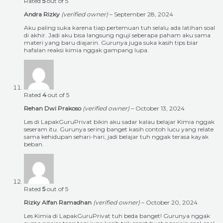
Rated
5
out of 5
Andra Rizky
(verified owner)
–
September 28, 2024
Aku paling suka karena tiap pertemuan tuh selalu ada latihan soal
di akhir. Jadi aku bisa langsung nguji seberapa paham aku sama
materi yang baru diajarin. Gurunya juga suka kasih tips biar
hafalan reaksi kimia nggak gampang lupa.
Rated
4
out of 5
Rehan Dwi Prakoso
(verified owner)
–
October 13, 2024
Les di LapakGuruPrivat bikin aku sadar kalau belajar Kimia nggak
seseram itu. Gurunya sering banget kasih contoh lucu yang relate
sama kehidupan sehari-hari, jadi belajar tuh nggak terasa kayak
beban.
Rated
5
out of 5
Rizky Alfan Ramadhan
(verified owner)
–
October 20, 2024
Les Kimia di LapakGuruPrivat tuh beda banget! Gurunya nggak