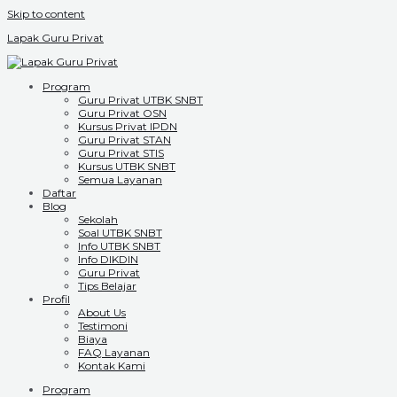
Skip to content
Lapak Guru Privat
Program
Guru Privat UTBK SNBT
Guru Privat OSN
Kursus Privat IPDN
Guru Privat STAN
Guru Privat STIS
Kursus UTBK SNBT
Semua Layanan
Daftar
Blog
Sekolah
Soal UTBK SNBT
Info UTBK SNBT
Info DIKDIN
Guru Privat
Tips Belajar
Profil
About Us
Testimoni
Biaya
FAQ Layanan
Kontak Kami
Program