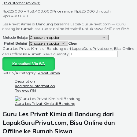
(
18
customer reviews)
Rp
225.000
–
Rp
8.400.000
Price range: Rp225.000 through
Rp8.400.000
Les Privat Kimia di Bandung bersama LapakGuruPrivat.com — Guru
datang ke rumah atau kelas online interaktif untuk siswa SMP dan SMA
Metode Belajar
Paket Belajar
Clear
Guru Les Privat Kimia di Bandung dari LapakGuruPrivat.com, Bisa Online
dan Offline ke Rumah Siswa quantity
Konsultasi Via WA
SKU:
N/A
Category:
Privat Kimia
Description
Additional information
Reviews (18)
Guru Les Privat Kimia di Bandung
Guru Les Privat Kimia di
Bandung
dari
LapakGuruPrivat.com, Bisa Online dan
Offline ke Rumah Siswa