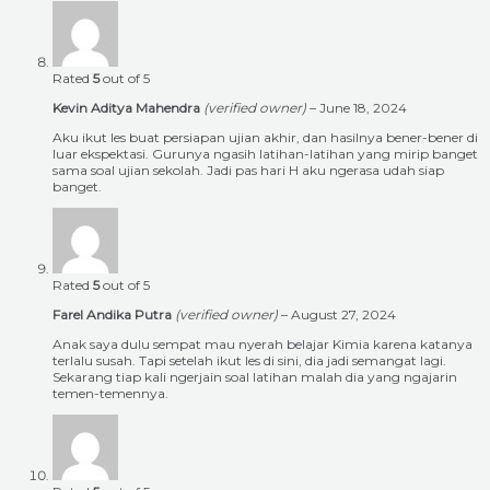
Rated
5
out of 5
Kevin Aditya Mahendra
(verified owner)
–
June 18, 2024
Aku ikut les buat persiapan ujian akhir, dan hasilnya bener-bener di
luar ekspektasi. Gurunya ngasih latihan-latihan yang mirip banget
sama soal ujian sekolah. Jadi pas hari H aku ngerasa udah siap
banget.
Rated
5
out of 5
Farel Andika Putra
(verified owner)
–
August 27, 2024
Anak saya dulu sempat mau nyerah belajar Kimia karena katanya
terlalu susah. Tapi setelah ikut les di sini, dia jadi semangat lagi.
Sekarang tiap kali ngerjain soal latihan malah dia yang ngajarin
temen-temennya.