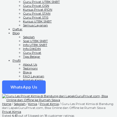
Guru Privat UTBK SNBT
Guru Privat OSN
Kursus Privat IPDN
Guru Privat STAN
Guru Privat STIS
Kursus UTBK SNBT
Semua Layanan
Daftar
Blog
Sekolah
Soal UTBK SNBT
Info UTBK SNBT
Info DIKDIN
Guru Privat
Tips Belajar
Profil
About Us
Testimoni
Biaya
FAQ Layanan
Kontak Kami
WhatsApp Us
Home
/
Sekolah
/
Kimia
/
Privat Kimia
/ Guru Les Privat Kimia di Bandung
dari LapakGuruPrivat.com, Bisa Online dan Offline ke Rumah Siswa
Privat Kimia
Rated
4.61
out of 5 based on
18
customer ratings