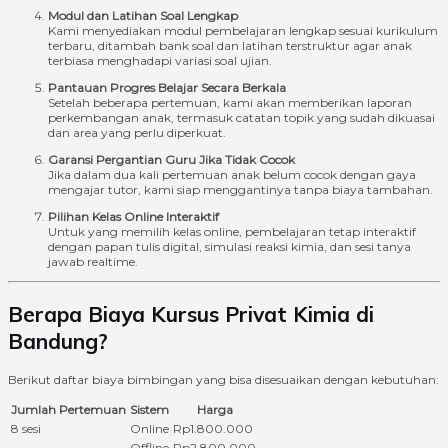
Modul dan Latihan Soal Lengkap
Kami menyediakan modul pembelajaran lengkap sesuai kurikulum
terbaru, ditambah bank soal dan latihan terstruktur agar anak
terbiasa menghadapi variasi soal ujian.
Pantauan Progres Belajar Secara Berkala
Setelah beberapa pertemuan, kami akan memberikan laporan
perkembangan anak, termasuk catatan topik yang sudah dikuasai
dan area yang perlu diperkuat.
Garansi Pergantian Guru Jika Tidak Cocok
Jika dalam dua kali pertemuan anak belum cocok dengan gaya
mengajar tutor, kami siap menggantinya tanpa biaya tambahan.
Pilihan Kelas Online Interaktif
Untuk yang memilih kelas online, pembelajaran tetap interaktif
dengan papan tulis digital, simulasi reaksi kimia, dan sesi tanya
jawab realtime.
Berapa Biaya Kursus Privat Kimia di
Bandung?
Berikut daftar biaya bimbingan yang bisa disesuaikan dengan kebutuhan:
Jumlah Pertemuan
Sistem
Harga
8 sesi
Online
Rp1.800.000
Offline
Rp2.800.000