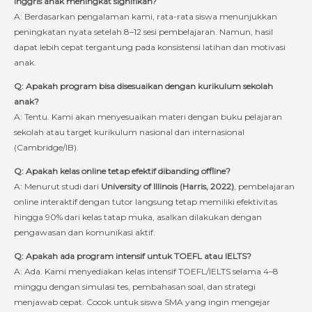
Inggris anak meningkat signifikan?
A: Berdasarkan pengalaman kami, rata-rata siswa menunjukkan
peningkatan nyata setelah 8–12 sesi pembelajaran. Namun, hasil
dapat lebih cepat tergantung pada konsistensi latihan dan motivasi
anak.
Q: Apakah program bisa disesuaikan dengan kurikulum sekolah
anak?
A: Tentu. Kami akan menyesuaikan materi dengan buku pelajaran
sekolah atau target kurikulum nasional dan internasional
(Cambridge/IB).
Q: Apakah kelas online tetap efektif dibanding offline?
A: Menurut studi dari
University of Illinois (Harris, 2022)
, pembelajaran
online interaktif dengan tutor langsung tetap memiliki efektivitas
hingga 90% dari kelas tatap muka, asalkan dilakukan dengan
pengawasan dan komunikasi aktif.
Q: Apakah ada program intensif untuk TOEFL atau IELTS?
A: Ada. Kami menyediakan kelas intensif TOEFL/IELTS selama 4–8
minggu dengan simulasi tes, pembahasan soal, dan strategi
menjawab cepat. Cocok untuk siswa SMA yang ingin mengejar