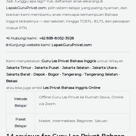
Jadi, tunggu apa lagi? Yuk, daftarkan anak sekarang di
LapakGuruPrivat.com
, pilih sistem belajar yang paling nyaman, dan
biarkan kami membantu anak mencapai kemampuan Bahasa
Inggris terbaiknya — dari sekolah, hingga TOEFL, IELTS, dan persiapan
masuk PTN.
📲
Hubungi kami :
+62 858-8052-3928
🌐
Kunjungi website kami:
LapakGuruPrivat.com
Kami menyediakan
Guru Les Privat Bahasa Inggris
untuk Wilayah
Jakarta Timur
•
Jakarta Pusat
•
Jakarta Selatan
•
Jakarta Utara
•
Jakarta Barat
•
Depok
•
Bogor
•
Tangerang
•
Tangerang Selatan
•
Bekasi
atau bisa juga ambil
Les Privat Bahasa Inggris Online
Offline Guru Les Privat ke Rumah Siswa, Online
Metode
via Zoom
Belajar
Paket
Master, Intermediate, Beginner, Satuan
Belajar
14 reviews for
Guru Les Privat Bahasa