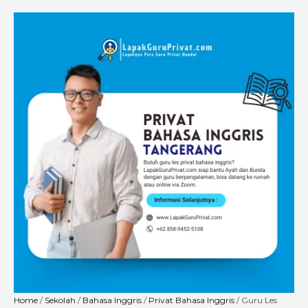
Skip
Guru
Price
to
Les
range:
content
Privat
Rp225.000
Bahasa
through
Inggris
Rp8.400.000
di
Tangerang
–
Belajar
Lebih
Mudah
Bersama
LapakGuruPrivat.com,
Bisa
Online
dan
Offline
quantity
Home
/
Sekolah
/
Bahasa Inggris
/
Privat Bahasa Inggris
/ Guru Les