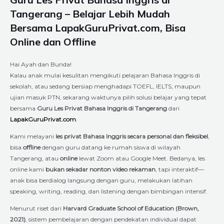
Tangerang – Belajar Lebih Mudah
Bersama LapakGuruPrivat.com, Bisa
Online dan Offline
Hai Ayah dan Bunda!
Kalau anak mulai kesulitan mengikuti pelajaran Bahasa Inggris di
sekolah, atau sedang bersiap menghadapi TOEFL, IELTS, maupun
ujian masuk PTN, sekarang waktunya pilih solusi belajar yang tepat
bersama
Guru Les Privat Bahasa Inggris di Tangerang
dari
LapakGuruPrivat.com
.
Kami melayani
les privat Bahasa Inggris secara personal dan fleksibel
,
bisa
offline
dengan guru datang ke rumah siswa di wilayah
Tangerang, atau
online
lewat Zoom atau Google Meet. Bedanya, les
online kami
bukan sekadar nonton video rekaman
, tapi interaktif—
anak bisa berdialog langsung dengan guru, melakukan latihan
speaking, writing, reading, dan listening dengan bimbingan intensif.
Menurut riset dari
Harvard Graduate School of Education (Brown,
2021)
, sistem pembelajaran dengan pendekatan individual dapat