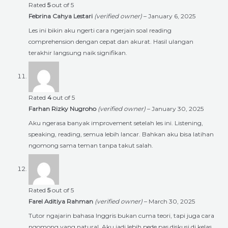
Rated
5
out of 5
Febrina Cahya Lestari
(verified owner)
–
January 6, 2025
Les ini bikin aku ngerti cara ngerjain soal reading
comprehension dengan cepat dan akurat. Hasil ulangan
terakhir langsung naik signifikan.
Rated
4
out of 5
Farhan Rizky Nugroho
(verified owner)
–
January 30, 2025
Aku ngerasa banyak improvement setelah les ini. Listening,
speaking, reading, semua lebih lancar. Bahkan aku bisa latihan
ngomong sama teman tanpa takut salah.
Rated
5
out of 5
Farel Aditiya Rahman
(verified owner)
–
March 30, 2025
Tutor ngajarin bahasa Inggris bukan cuma teori, tapi juga cara
ngomong yang natural. Aku jadi lebih pede pas diskusi di kelas.