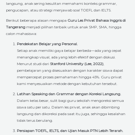
langsung, anak sering kesulitan memahami konteks grammar,
pengucapan, atau strategi menjawab soal TOEFL dan IELTS.
Berikut beberapa alasan mengapa
Guru Les Privat Bahasa Inggris di
Tangerang
menjadi pilihan terbaik untuk anak SMP, SMA, hingga
calon mahasiswa:
Pendekatan Belajar yang Personal.
Setiap anak memiliki gaya belajar berbeda—ada yang cepat
menangkap visual, ada yang lebih efektif dengan diskusi.
Menurut studi dari
Stanford University (Lee, 2022)
,
pembelajaran yang disesuaikan dengan karakter siswa dapat
mempercepat proses pemahaman hingga 45%. Guru privat
kami menyesuaikan metode dengan kebutuhan tersebut.
Latihan Speaking dan Grammar dengan Koreksi Langsung.
Dalam kelas besar, sulit bagi guru sekolah mengoreksi semua
siswa satu per satu. Dalam les privat, anak akan dibimbing
langsung dan dikoreksi pada saat itu juga, sehingga kesalahan
tidak terus berulang.
Persiapan TOEFL, IELTS, dan Ujian Masuk PTN Lebih Terarah.