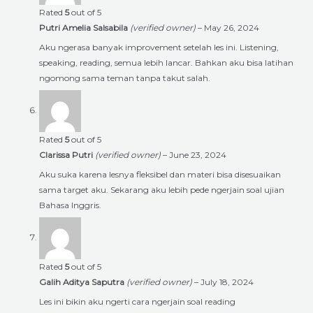
Rated
5
out of 5
Putri Amelia Salsabila
(verified owner)
–
May 26, 2024
Aku ngerasa banyak improvement setelah les ini. Listening,
speaking, reading, semua lebih lancar. Bahkan aku bisa latihan
ngomong sama teman tanpa takut salah.
Rated
5
out of 5
Clarissa Putri
(verified owner)
–
June 23, 2024
Aku suka karena lesnya fleksibel dan materi bisa disesuaikan
sama target aku. Sekarang aku lebih pede ngerjain soal ujian
Bahasa Inggris.
Rated
5
out of 5
Galih Aditya Saputra
(verified owner)
–
July 18, 2024
Les ini bikin aku ngerti cara ngerjain soal reading