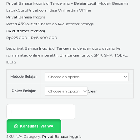
Privat Bahasa Inggris di Tangerang – Belajar Lebih Mudah Bersama
LapakGuruPrivat.com, Bisa Online dan Offline
Privat Bahasa Inggris
Rated
4.79
out of 5 based on
14
customer ratings
(
14
customer reviews)
Rp
225.000
–
Rp
8.400.000
Les privat Bahasa Inggris di Tangerang dengan guru datang ke
rumah atau online interaktif. Bimbingan untuk SMP, SMA, TOEFL,
IELTS
Metode Belajar
Paket Belajar
Clear
Konsultasi Via WA
SKU:
N/A
Category:
Privat Bahasa Inggris