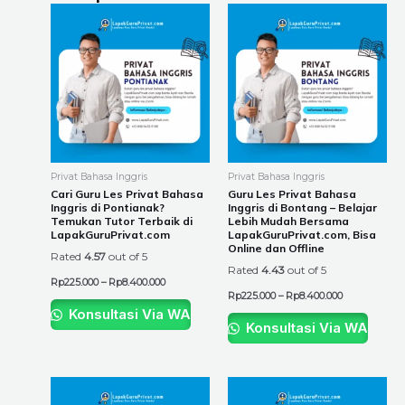
Price
Price
This
This
range:
range:
product
product
Rp225.000
Rp225.000
through
through
has
has
Rp8.400.000
Rp8.400.000
multiple
multiple
variants.
variants.
The
The
options
options
may
may
be
be
Privat Bahasa Inggris
Privat Bahasa Inggris
chosen
chosen
Cari Guru Les Privat Bahasa
Guru Les Privat Bahasa
Inggris di Pontianak?
Inggris di Bontang – Belajar
on
on
Temukan Tutor Terbaik di
Lebih Mudah Bersama
the
the
LapakGuruPrivat.com
LapakGuruPrivat.com, Bisa
Online dan Offline
product
product
Rated
4.57
out of 5
Rated
4.43
out of 5
page
page
Rp
225.000
–
Rp
8.400.000
Rp
225.000
–
Rp
8.400.000
Konsultasi Via WA
Konsultasi Via WA
Price
Price
This
This
range:
range: