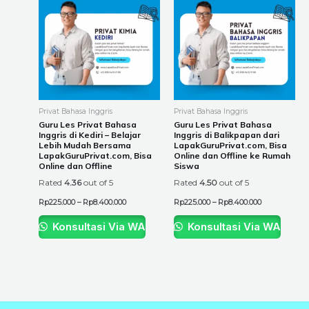
product
product
Rp225.000
Rp225.000
through
through
has
has
Rp8.400.000
Rp8.400.000
multiple
multiple
variants.
variants.
The
The
options
options
may
may
be
be
Privat Bahasa Inggris
Privat Bahasa Inggris
chosen
chosen
Guru Les Privat Bahasa
Guru Les Privat Bahasa
Inggris di Kediri – Belajar
Inggris di Balikpapan dari
on
on
Lebih Mudah Bersama
LapakGuruPrivat.com, Bisa
the
the
LapakGuruPrivat.com, Bisa
Online dan Offline ke Rumah
Online dan Offline
Siswa
product
product
Rated
4.36
out of 5
Rated
4.50
out of 5
page
page
Rp
225.000
–
Rp
8.400.000
Rp
225.000
–
Rp
8.400.000
Konsultasi Via WA
Konsultasi Via WA