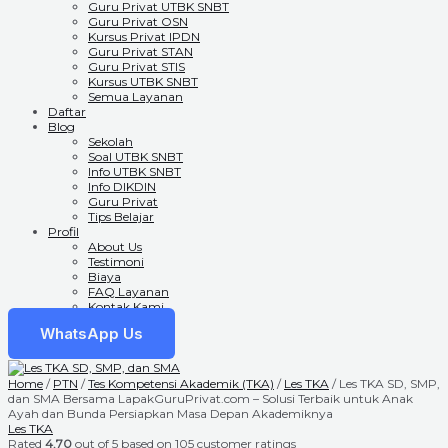
Guru Privat UTBK SNBT
Guru Privat OSN
Kursus Privat IPDN
Guru Privat STAN
Guru Privat STIS
Kursus UTBK SNBT
Semua Layanan
Daftar
Blog
Sekolah
Soal UTBK SNBT
Info UTBK SNBT
Info DIKDIN
Guru Privat
Tips Belajar
Profil
About Us
Testimoni
Biaya
FAQ Layanan
Kontak Kami
WhatsApp Us
Home
/
PTN
/
Tes Kompetensi Akademik (TKA)
/
Les TKA
/ Les TKA SD, SMP,
dan SMA Bersama LapakGuruPrivat.com – Solusi Terbaik untuk Anak
Ayah dan Bunda Persiapkan Masa Depan Akademiknya
Les TKA
Rated
4.70
out of 5 based on
105
customer ratings