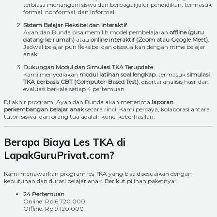
terbiasa menangani siswa dari berbagai jalur pendidikan, termasuk
formal, nonformal, dan informal.
Sistem Belajar Fleksibel dan Interaktif
Ayah dan Bunda bisa memilih model pembelajaran
offline (guru
datang ke rumah)
atau
online interaktif (Zoom atau Google Meet)
.
Jadwal belajar pun fleksibel dan disesuaikan dengan ritme belajar
anak.
Dukungan Modul dan Simulasi TKA Terupdate
Kami menyediakan
modul latihan soal lengkap
, termasuk
simulasi
TKA berbasis CBT (Computer-Based Test)
, disertai analisis hasil dan
evaluasi berkala setiap 4 pertemuan.
Di akhir program, Ayah dan Bunda akan menerima
laporan
perkembangan belajar anak
secara rinci. Kami percaya, kolaborasi antara
tutor, siswa, dan orang tua adalah kunci keberhasilan.
Berapa Biaya Les TKA di
LapakGuruPrivat.com?
Kami menawarkan program les TKA yang bisa disesuaikan dengan
kebutuhan dan durasi belajar anak. Berikut pilihan paketnya:
24 Pertemuan
Online: Rp 6.720.000
Offline: Rp 9.120.000