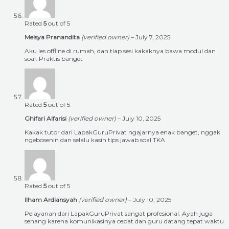
Rated
5
out of 5
Meisya Pranandita
(verified owner)
–
July 7, 2025
Aku les offline di rumah, dan tiap sesi kakaknya bawa modul dan
soal. Praktis banget
Rated
5
out of 5
Ghifari Alfarisi
(verified owner)
–
July 10, 2025
Kakak tutor dari LapakGuruPrivat ngajarnya enak banget, nggak
ngebosenin dan selalu kasih tips jawab soal TKA
Rated
5
out of 5
Ilham Ardiansyah
(verified owner)
–
July 10, 2025
Pelayanan dari LapakGuruPrivat sangat profesional. Ayah juga
senang karena komunikasinya cepat dan guru datang tepat waktu