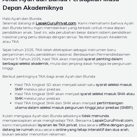
Depan Akademiknya
Halo Ayah dan Bunda,
Selamat datang di
LapakGuruPrivat.com
. Kami memahami bahwa Ayah
dan Bunda tentu ingin memberikan yang terbaik untuk masa depan
pendidikan anak. Saat ini, ada perubahan besar dalam sistem pendidikan
nasional yang perlu disikapi dengan serius: Tes Kemampuan Akademik
atau TKA.
Sejak tahun 2025, TKA telah ditetapkan sebagai instrumen baru
penjaminan mutu pendidikan nasional. Berdasarkan Permendikdasmen
Nomor 9 Tahun 2025, hasil TKA akan menjadi
syarat penting dalam
berbagai seleksi akademik
, mulai dari jenjang dasar hingga ke perguruan
tinggi.
Berikut pentingnya TKA bagi anak Ayah dan Bunda:
Hasil TKA tingkat SD akan menjadi salah satu
syarat seleksi masuk
SMP
melalui jalur prestasi.
Hasil TKA tingkat SMP akan menjadi
syarat seleksi masuk SMA atau
SMK
melalui jalur prestasi.
Hasil TKA tingkat SMA dan SMK akan menjadi
pertimbangan
utama dalam seleksi masuk perguruan tinggi jalur prestasi (SNBP)
.
Itulah mengapa Ayah dan Bunda sebaiknya
tidak menunda
mempersiapkan anak menghadapi TKA. Bersama
LapakGuruPrivat.com
,
kami menyediakan
layanan les TKA privat
, bisa secara
offline dengan guru
datang ke rumah
atau secara
online yang tetap interaktif dan dua arah
,
bukan sekadar menonton rekaman.