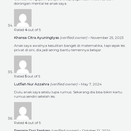
dorongan mental ke anak saya.
Rated
4
out of 5
Khansa Citra Ayuningtyas
(verified owner)
–
November 25, 2023
Anak saya awalnya kesulitan banget di matematika, tapi sejak les
privat di sini, dia jadi sering bantu temennya belajar.
Rated
5
out of 5
Lutfiah Nur Azzahra
(verified owner)
–
May 7, 2024
Dulu anak saya selalu lupa rumus. Sekarang dia bisa bikin kartu
rumus sendiri setelah les.
Rated
4
out of 5
Rangga Dwi Santoso
(verified owner)
–
October 12, 2024