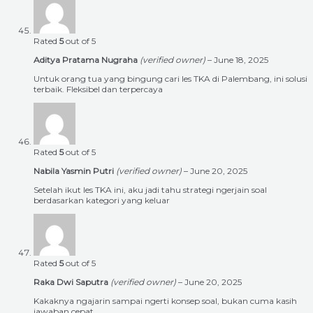
Rated
5
out of 5
Aditya Pratama Nugraha
(verified owner)
–
June 18, 2025
Untuk orang tua yang bingung cari les TKA di Palembang, ini solusi
terbaik. Fleksibel dan terpercaya
Rated
5
out of 5
Nabila Yasmin Putri
(verified owner)
–
June 20, 2025
Setelah ikut les TKA ini, aku jadi tahu strategi ngerjain soal
berdasarkan kategori yang keluar
Rated
5
out of 5
Raka Dwi Saputra
(verified owner)
–
June 20, 2025
Kakaknya ngajarin sampai ngerti konsep soal, bukan cuma kasih
jawaban cepat