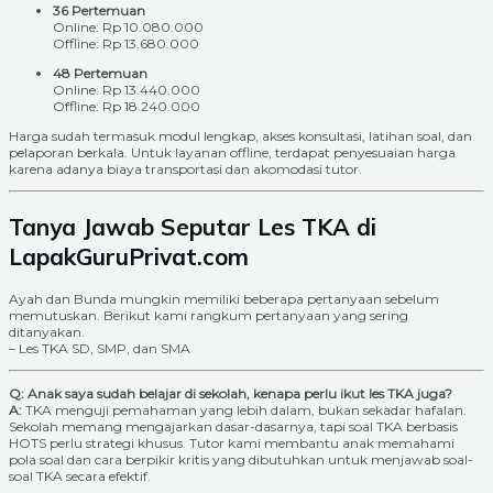
36 Pertemuan
Online: Rp 10.080.000
Offline: Rp 13.680.000
48 Pertemuan
Online: Rp 13.440.000
Offline: Rp 18.240.000
Harga sudah termasuk modul lengkap, akses konsultasi, latihan soal, dan
pelaporan berkala. Untuk layanan offline, terdapat penyesuaian harga
karena adanya biaya transportasi dan akomodasi tutor.
Tanya Jawab Seputar Les TKA di
LapakGuruPrivat.com
Ayah dan Bunda mungkin memiliki beberapa pertanyaan sebelum
memutuskan. Berikut kami rangkum pertanyaan yang sering
ditanyakan.
– Les TKA SD, SMP, dan SMA
Q: Anak saya sudah belajar di sekolah, kenapa perlu ikut les TKA juga?
A:
TKA menguji pemahaman yang lebih dalam, bukan sekadar hafalan.
Sekolah memang mengajarkan dasar-dasarnya, tapi soal TKA berbasis
HOTS perlu strategi khusus. Tutor kami membantu anak memahami
pola soal dan cara berpikir kritis yang dibutuhkan untuk menjawab soal-
soal TKA secara efektif.