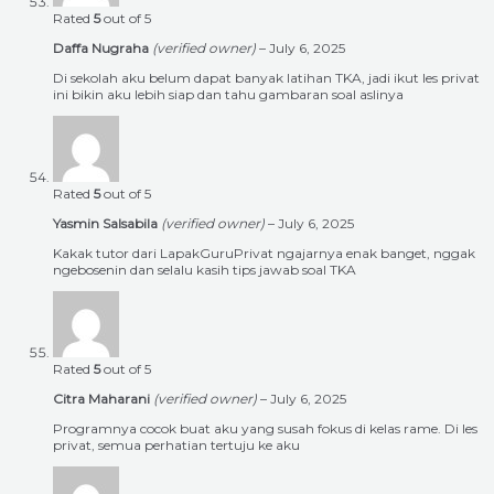
Rated
5
out of 5
Daffa Nugraha
(verified owner)
–
July 6, 2025
Di sekolah aku belum dapat banyak latihan TKA, jadi ikut les privat
ini bikin aku lebih siap dan tahu gambaran soal aslinya
Rated
5
out of 5
Yasmin Salsabila
(verified owner)
–
July 6, 2025
Kakak tutor dari LapakGuruPrivat ngajarnya enak banget, nggak
ngebosenin dan selalu kasih tips jawab soal TKA
Rated
5
out of 5
Citra Maharani
(verified owner)
–
July 6, 2025
Programnya cocok buat aku yang susah fokus di kelas rame. Di les
privat, semua perhatian tertuju ke aku