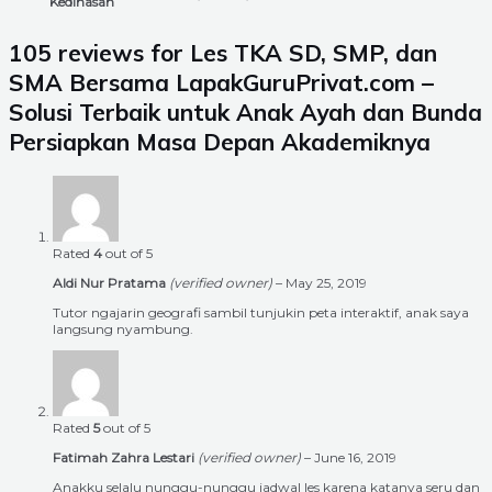
Kedinasan
105 reviews for
Les TKA SD, SMP, dan
SMA Bersama LapakGuruPrivat.com –
Solusi Terbaik untuk Anak Ayah dan Bunda
Persiapkan Masa Depan Akademiknya
Rated
4
out of 5
Aldi Nur Pratama
(verified owner)
–
May 25, 2019
Tutor ngajarin geografi sambil tunjukin peta interaktif, anak saya
langsung nyambung.
Rated
5
out of 5
Fatimah Zahra Lestari
(verified owner)
–
June 16, 2019
Anakku selalu nunggu-nunggu jadwal les karena katanya seru dan