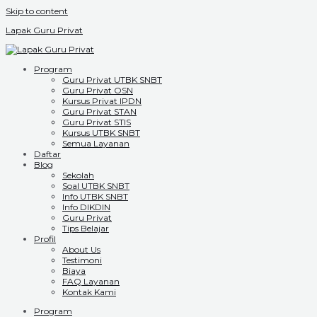
Skip to content
Lapak Guru Privat
Program
Guru Privat UTBK SNBT
Guru Privat OSN
Kursus Privat IPDN
Guru Privat STAN
Guru Privat STIS
Kursus UTBK SNBT
Semua Layanan
Daftar
Blog
Sekolah
Soal UTBK SNBT
Info UTBK SNBT
Info DIKDIN
Guru Privat
Tips Belajar
Profil
About Us
Testimoni
Biaya
FAQ Layanan
Kontak Kami
Program