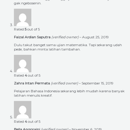
gak ngebosenin.
Rated
5
out of 5
Faizal Ardian Saputra
(verified owner)
–
August 25, 2019
Dulu takut banget sama ujian matematika. Tapi sekarang udah
pede, bahkan minta latihan tambahan.
Rated
4
out of 5
Zahra Intan Permata
(verified owner)
–
September 15, 2019
Pelajaran Bahasa Indonesia sekarang lebih mudah karena banyak
latihan menulis kreatif.
Rated
4
out of 5
Bella Anggraini
(verified owner)
–
November 6, 2019