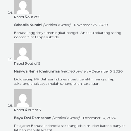
Rated
5
out of 5
Salsabila Nuraini
(verified owner)
–
November 23, 2020
Bahasa Inggrisnya meningkat banget. Anakku sekarang sering
nonton film tanpa subtitle!
Rated
5
out of 5
Nasywa Rania Khairunnisa
(verified owner)
–
December 5, 2020
Dulu setiap PR Bahasa Indonesia pasti berakhir nangis. Tapi
sekarang anak saya malah senang bikin karangan.
Rated
4
out of 5
Bayu Dwi Ramadhan
(verified owner)
–
December 10, 2020
Pelajaran Bahasa Indonesia sekarang lebih mudah karena banyak
latihan menulis kreatif.