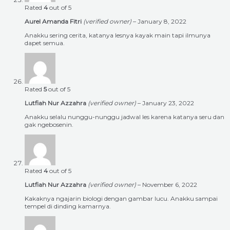
Rated
4
out of 5
Aurel Amanda Fitri
(verified owner)
–
January 8, 2022
Anakku sering cerita, katanya lesnya kayak main tapi ilmunya
dapet semua.
Rated
5
out of 5
Lutfiah Nur Azzahra
(verified owner)
–
January 23, 2022
Anakku selalu nunggu-nunggu jadwal les karena katanya seru dan
gak ngebosenin.
Rated
4
out of 5
Lutfiah Nur Azzahra
(verified owner)
–
November 6, 2022
Kakaknya ngajarin biologi dengan gambar lucu. Anakku sampai
tempel di dinding kamarnya.