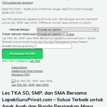
(
105
customer reviews)
Rp
6.720.000
–
Rp
18.240.000
Price range: Rp6.720.000 through
Rp18.240.000
Les TKA bersama LapakGuruPrivat.com. Bimbingan privat interaktif
untuk SD, SMP, dan SMA. Offline di rumah atau online via Zoom
Metode Belajar
Paket Sekolah Kedinasan
Clear
Les TKA SD, SMP, dan SMA Bersama LapakGuruPrivat.com – Solusi
Terbaik untuk Anak Ayah dan Bunda Persiapkan Masa Depan
Akademiknya quantity
Konsultasi Via WA
SKU:
N/A
Category:
Les TKA
Description
Additional information
Reviews (105)
Les TKA SD, SMP, dan SMA
Les TKA SD, SMP, dan SMA Bersama
LapakGuruPrivat.com – Solusi Terbaik untuk
Anak Ayah dan Bunda Persiapkan Masa