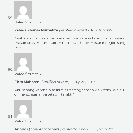
Rated
5
out of 5
Zahwa Khansa Nurhaliza
(verified owner)
–
July 19, 2025
Ayah dan Bunda daftarin aku les TKA karena tahun ini jadi syarat
masuk SMA. Alhamdulillah hasil TKA-ku termasuk kategori sangat
baik
Rated
5
out of 5
Citra Maharani
(verified owner)
–
July 20, 2025
Aku senang karena bisa ikut les bareng teman via Zoom. Walau
online, suasananya tetap interaktif
Rated
5
out of 5
Annisa Qania Ramadhani
(verified owner)
–
July 23, 2025