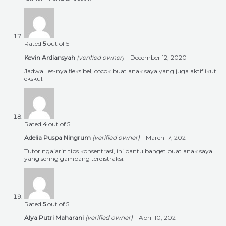
Rated
5
out of 5
Kevin Ardiansyah
(verified owner)
–
December 12, 2020
Jadwal les-nya fleksibel, cocok buat anak saya yang juga aktif ikut
ekskul.
Rated
4
out of 5
Adelia Puspa Ningrum
(verified owner)
–
March 17, 2021
Tutor ngajarin tips konsentrasi, ini bantu banget buat anak saya
yang sering gampang terdistraksi.
Rated
5
out of 5
Alya Putri Maharani
(verified owner)
–
April 10, 2021