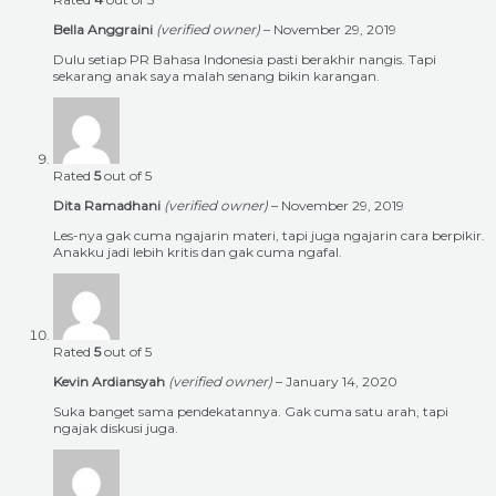
Bella Anggraini
(verified owner)
–
November 29, 2019
Dulu setiap PR Bahasa Indonesia pasti berakhir nangis. Tapi
sekarang anak saya malah senang bikin karangan.
Rated
5
out of 5
Dita Ramadhani
(verified owner)
–
November 29, 2019
Les-nya gak cuma ngajarin materi, tapi juga ngajarin cara berpikir.
Anakku jadi lebih kritis dan gak cuma ngafal.
Rated
5
out of 5
Kevin Ardiansyah
(verified owner)
–
January 14, 2020
Suka banget sama pendekatannya. Gak cuma satu arah, tapi
ngajak diskusi juga.