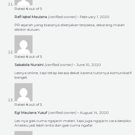
Rated
4
out of 5
Rafi Iqbal Maulana
(verified owner)
–
February 1, 2020
PR sejarah yang biasanya dikerjakan terpaksa, sekarang malah
dibikin duluan.
Rated
4
out of 5
Salsabila Nuraini
(verified owner)
–
June 10, 2020
Lesnya online, tapi tetap kerasa dekat karena tutornya komunikatif
banget.
Rated
4
out of 5
Egi Maulana Yusuf
(verified owner)
–
August 14, 2020
Les-nya gak cuma ngajarin materi, tapi juga ngajarin cara berpikir.
Anakku jadi lebih kritis dan gak cuma ngafal.