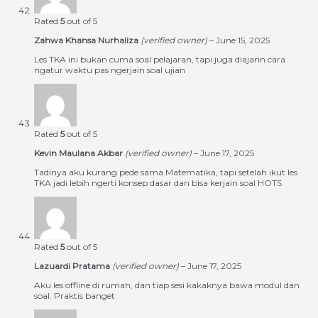
Rated
5
out of 5
Zahwa Khansa Nurhaliza
(verified owner)
–
June 15, 2025
Les TKA ini bukan cuma soal pelajaran, tapi juga diajarin cara
ngatur waktu pas ngerjain soal ujian
Rated
5
out of 5
Kevin Maulana Akbar
(verified owner)
–
June 17, 2025
Tadinya aku kurang pede sama Matematika, tapi setelah ikut les
TKA jadi lebih ngerti konsep dasar dan bisa kerjain soal HOTS
Rated
5
out of 5
Lazuardi Pratama
(verified owner)
–
June 17, 2025
Aku les offline di rumah, dan tiap sesi kakaknya bawa modul dan
soal. Praktis banget