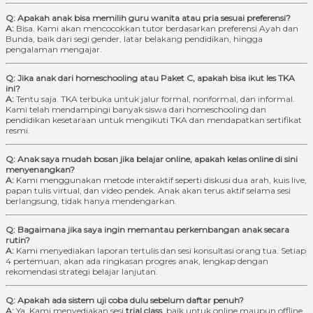
Q: Apakah anak bisa memilih guru wanita atau pria sesuai preferensi?
A:
Bisa. Kami akan mencocokkan tutor berdasarkan preferensi Ayah dan
Bunda, baik dari segi gender, latar belakang pendidikan, hingga
pengalaman mengajar.
Q: Jika anak dari homeschooling atau Paket C, apakah bisa ikut les TKA
ini?
A:
Tentu saja. TKA terbuka untuk jalur formal, nonformal, dan informal.
Kami telah mendampingi banyak siswa dari homeschooling dan
pendidikan kesetaraan untuk mengikuti TKA dan mendapatkan sertifikat
resmi.
Q: Anak saya mudah bosan jika belajar online, apakah kelas online di sini
menyenangkan?
A:
Kami menggunakan metode interaktif seperti diskusi dua arah, kuis live,
papan tulis virtual, dan video pendek. Anak akan terus aktif selama sesi
berlangsung, tidak hanya mendengarkan.
Q: Bagaimana jika saya ingin memantau perkembangan anak secara
rutin?
A:
Kami menyediakan laporan tertulis dan sesi konsultasi orang tua. Setiap
4 pertemuan, akan ada ringkasan progres anak, lengkap dengan
rekomendasi strategi belajar lanjutan.
Q: Apakah ada sistem uji coba dulu sebelum daftar penuh?
A:
Ya. Kami menyediakan sesi
trial class
, baik untuk online maupun offline.