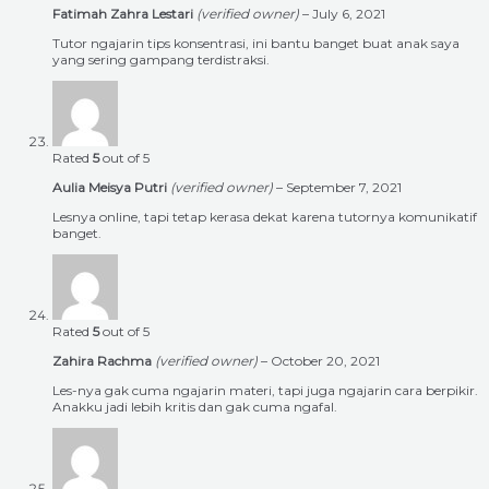
Fatimah Zahra Lestari
(verified owner)
–
July 6, 2021
Tutor ngajarin tips konsentrasi, ini bantu banget buat anak saya
yang sering gampang terdistraksi.
Rated
5
out of 5
Aulia Meisya Putri
(verified owner)
–
September 7, 2021
Lesnya online, tapi tetap kerasa dekat karena tutornya komunikatif
banget.
Rated
5
out of 5
Zahira Rachma
(verified owner)
–
October 20, 2021
Les-nya gak cuma ngajarin materi, tapi juga ngajarin cara berpikir.
Anakku jadi lebih kritis dan gak cuma ngafal.