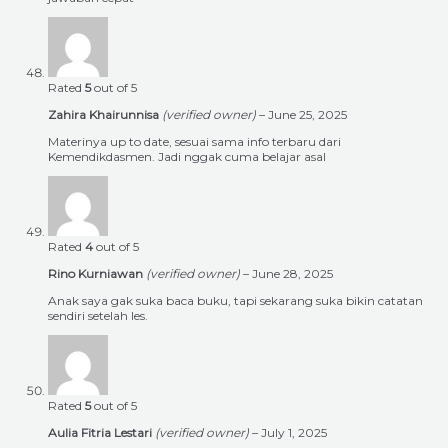
Rated
5
out of 5
Zahira Khairunnisa
(verified owner)
–
June 25, 2025
Materinya up to date, sesuai sama info terbaru dari
Kemendikdasmen. Jadi nggak cuma belajar asal
Rated
4
out of 5
Rino Kurniawan
(verified owner)
–
June 28, 2025
Anak saya gak suka baca buku, tapi sekarang suka bikin catatan
sendiri setelah les.
Rated
5
out of 5
Aulia Fitria Lestari
(verified owner)
–
July 1, 2025