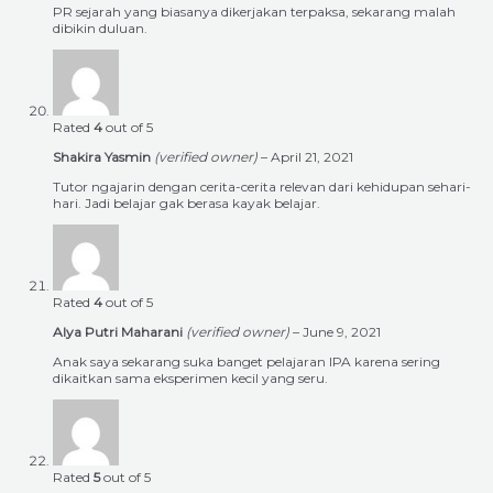
PR sejarah yang biasanya dikerjakan terpaksa, sekarang malah
dibikin duluan.
Rated
4
out of 5
Shakira Yasmin
(verified owner)
–
April 21, 2021
Tutor ngajarin dengan cerita-cerita relevan dari kehidupan sehari-
hari. Jadi belajar gak berasa kayak belajar.
Rated
4
out of 5
Alya Putri Maharani
(verified owner)
–
June 9, 2021
Anak saya sekarang suka banget pelajaran IPA karena sering
dikaitkan sama eksperimen kecil yang seru.
Rated
5
out of 5