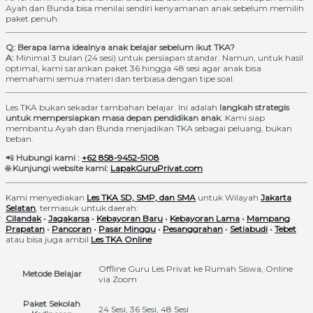
Ayah dan Bunda bisa menilai sendiri kenyamanan anak sebelum memilih
paket penuh.
Q: Berapa lama idealnya anak belajar sebelum ikut TKA?
A:
Minimal 3 bulan (24 sesi) untuk persiapan standar. Namun, untuk hasil
optimal, kami sarankan paket 36 hingga 48 sesi agar anak bisa
memahami semua materi dan terbiasa dengan tipe soal.
Les TKA bukan sekadar tambahan belajar. Ini adalah
langkah strategis
untuk mempersiapkan masa depan pendidikan anak
. Kami siap
membantu Ayah dan Bunda menjadikan TKA sebagai peluang, bukan
beban.
📲
Hubungi kami :
+62 858-9452-5108
🌐
Kunjungi website kami:
LapakGuruPrivat.com
Kami menyediakan
Les TKA SD, SMP, dan SMA
untuk Wilayah
Jakarta
Selatan
, termasuk untuk daerah:
Cilandak
•
Jagakarsa
•
Kebayoran Baru
•
Kebayoran Lama
•
Mampang
Prapatan
•
Pancoran
•
Pasar Minggu
•
Pesanggrahan
•
Setiabudi
•
Tebet
atau bisa juga ambil
Les TKA Online
Offline Guru Les Privat ke Rumah Siswa, Online
Metode Belajar
via Zoom
Paket Sekolah
24 Sesi, 36 Sesi, 48 Sesi