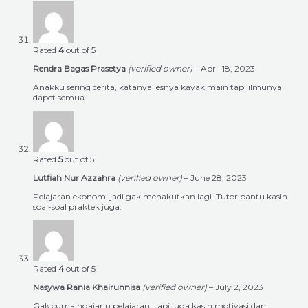
Rated
4
out of 5
Rendra Bagas Prasetya
(verified owner)
–
April 18, 2023
Anakku sering cerita, katanya lesnya kayak main tapi ilmunya
dapet semua.
Rated
5
out of 5
Lutfiah Nur Azzahra
(verified owner)
–
June 28, 2023
Pelajaran ekonomi jadi gak menakutkan lagi. Tutor bantu kasih
soal-soal praktek juga.
Rated
4
out of 5
Nasywa Rania Khairunnisa
(verified owner)
–
July 2, 2023
Gak cuma ngajarin pelajaran, tapi juga kasih motivasi dan