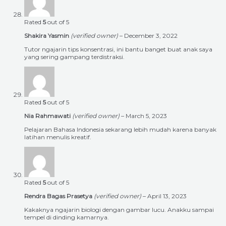
Rated
5
out of 5
Shakira Yasmin
(verified owner)
–
December 3, 2022
Tutor ngajarin tips konsentrasi, ini bantu banget buat anak saya
yang sering gampang terdistraksi.
Rated
5
out of 5
Nia Rahmawati
(verified owner)
–
March 5, 2023
Pelajaran Bahasa Indonesia sekarang lebih mudah karena banyak
latihan menulis kreatif.
Rated
5
out of 5
Rendra Bagas Prasetya
(verified owner)
–
April 13, 2023
Kakaknya ngajarin biologi dengan gambar lucu. Anakku sampai
tempel di dinding kamarnya.