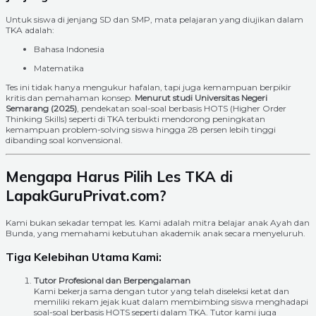
Untuk siswa di jenjang SD dan SMP, mata pelajaran yang diujikan dalam
TKA adalah:
Bahasa Indonesia
Matematika
Tes ini tidak hanya mengukur hafalan, tapi juga kemampuan berpikir
kritis dan pemahaman konsep.
Menurut studi Universitas Negeri
Semarang (2025)
, pendekatan soal-soal berbasis HOTS (Higher Order
Thinking Skills) seperti di TKA terbukti mendorong peningkatan
kemampuan problem-solving siswa hingga 28 persen lebih tinggi
dibanding soal konvensional.
Mengapa Harus Pilih Les TKA di
LapakGuruPrivat.com?
Kami bukan sekadar tempat les. Kami adalah mitra belajar anak Ayah dan
Bunda, yang memahami kebutuhan akademik anak secara menyeluruh.
Tiga Kelebihan Utama Kami:
Tutor Profesional dan Berpengalaman
Kami bekerja sama dengan tutor yang telah diseleksi ketat dan
memiliki rekam jejak kuat dalam membimbing siswa menghadapi
soal-soal berbasis HOTS seperti dalam TKA. Tutor kami juga