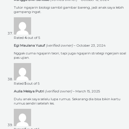
Tutor ngajarin biologi sambil gambar bareng, jadi anak saya lebih
gampang ingat.
Rated
4
out of 5
Egi Maulana Yusuf
(verified owner)
–
October 23, 2024
Nggak cuma ngajarin teori, tapi juga ngajarin strategi ngerjain soal
pas ujian.
Rated
5
out of 5
Aulia Meisya Putri
(verified owner)
–
March 15, 2025
Dulu anak saya selalu lupa rumus. Sekarang dia bisa bikin kartu
rumus sendiri setelah les.