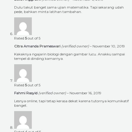
Dulu takut banget sama ujian matematika. Tapi sekarang udah
pede, bahkan minta latihan tambahan.
Rated
5
out of 5
Citra Amanda Prameswari
(verified owner)
–
November 10, 2019
Kakaknya ngajarin biologi dengan gambar lucu. Anakku sampai
tempel di dinding kamarnya.
Rated
5
out of 5
Fahmi Rasyid
(verified owner)
–
November 16, 2019
Lesnya online, tapi tetap kerasa dekat karena tutornya komunikatif
banget.
Rated
4
out of 5