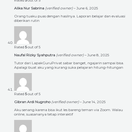
Rated
5
out of 5
Alika Nur Sabrina
(verified owner)
–
June 6, 2025
Orang tuaku puas dengan hasilnya. Laporan belajar dan evaluasi
diberikan rutin
Rated
5
out of 5
Naufal Rizky Syahputra
(verified owner)
–
June 8, 2025
Tutor dari LapakGuruPrivat sabar banget, ngajarin sampai bisa.
Apalagi buat aku yang kurang suka pelajaran hitung-hitungan
Rated
5
out of 5
Gibran Ardi Nugroho
(verified owner)
–
June 14, 2025
Aku senang karena bisa ikut les bareng teman via Zoom. Walau
online, suasananya tetap interaktif