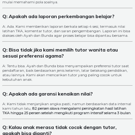
mulai memahami pola soalnya.
Q: Apakah ada laporan perkembangan belajar?
A: Ada. Kami memberikan laporan berkala setiap 4 sesi, termasuk nilai
latihan TKA, komentar tutor, dan saran pengembangan. Laporan ini bisa
diakses oleh Ayah dan Bunda agar proses belajar bisa dipantau bersama.
Q: Bisa tidak jika kami memilih tutor wanita atau
sesuai preferensi agama?
A: Tentu bisa. Ayah dan Bunda bisa menyampaikan preferensi tutor saat
pendaftaran, baik berdasarkan jenis kelamin, latar belakang pendidikan,
atau lainnya. Kami akan mencarikan tutor yang paling cocok untuk
kebutuhan anak.
Q: Apakah ada garansi kenaikan nilai?
A: Kami tidak menjanjikan angka pasti, namun berdasarkan data internal
kami tahun lalu,
82 persen siswa mengalami peningkatan hasil latihan
TKA hingga 25 persen setelah mengikuti program intensif selama 3 bulan
.
Q: Kalau anak merasa tidak cocok dengan tutor,
apakah bisa diganti?