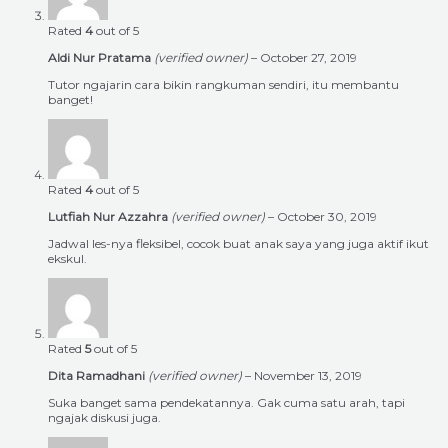
Rated
4
out of 5
Aldi Nur Pratama
(verified owner)
–
October 27, 2019
Tutor ngajarin cara bikin rangkuman sendiri, itu membantu
banget!
Rated
4
out of 5
Lutfiah Nur Azzahra
(verified owner)
–
October 30, 2019
Jadwal les-nya fleksibel, cocok buat anak saya yang juga aktif ikut
ekskul.
Rated
5
out of 5
Dita Ramadhani
(verified owner)
–
November 13, 2019
Suka banget sama pendekatannya. Gak cuma satu arah, tapi
ngajak diskusi juga.