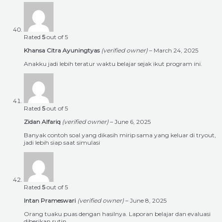
Rated
5
out of 5
Khansa Citra Ayuningtyas
(verified owner)
–
March 24, 2025
Anakku jadi lebih teratur waktu belajar sejak ikut program ini.
Rated
5
out of 5
Zidan Alfariq
(verified owner)
–
June 6, 2025
Banyak contoh soal yang dikasih mirip sama yang keluar di tryout,
jadi lebih siap saat simulasi
Rated
5
out of 5
Intan Prameswari
(verified owner)
–
June 8, 2025
Orang tuaku puas dengan hasilnya. Laporan belajar dan evaluasi
diberikan rutin