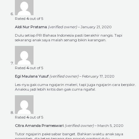
Rated
4
out of 5
Aldi Nur Pratama
(verified owner)
–
January 21, 2020
Dulu setiap PR Bahasa Indonesia pasti berakhir nangis. Tapi
sekarang anak saya malah senang bikin karangan.
Rated
4
out of 5
Egi Maulana Yusuf
(verified owner)
–
February 17, 2020
Les-nya gak cuma ngajarin materi, tapi juga ngajarin cara berpikir.
Anakku jadi lebih kritis dan gak cuma ngafal.
Rated
4
out of 5
Citra Amanda Prameswari
(verified owner)
–
March 5, 2020
Tutor ngajarin pake sabar banget. Bahkan waktu anak saya
ngambek, dia tetap tenang dan ngajak ngobrol dulu.