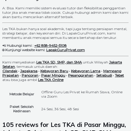
A: Bisa. Kami memiliki sistem evaluasi tutor dan fleksibilitas penggantian
tutor jika anak merasa tidak cocok. Cukup hubungi admin kami dan kami
akan bantu mencarikan alternatif terbaik.
Les TKA bukan hanya soal akademik, tapi juga tentang persiapan mental,
strategi belajar, dan keyakinan diri. Di LapakGuruPrivat.com, kami
membantu anak mencapai semua itu secara bertahap dan terukur.
📲
Hubungi kami :
+62 858-9452-5108
🌐
Kunjungi website kami:
LapakGuruPrivat.com
Kami menyediakan
Les TKA SD, SMP, dan SMA
untuk Wilayah
Jakarta
Selatan
, termasuk untuk daerah:
Cilandak
•
Jagakarsa
•
Kebayoran Baru
•
Kebayoran Lama
•
Mampang
Prapatan
•
Pancoran
•
Pasar Minggu
•
Pesanggrahan
•
Setiabudi
•
Tebet
atau bisa juga ambil
Les TKA Online
Offline Guru Les Privat ke Rumah Siswa, Online
Metode Belajar
via Zoom
Paket Sekolah
24 Sesi, 36 Sesi, 48 Sesi
Kedinasan
105 reviews for
Les TKA di Pasar Minggu,