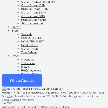
Guru Privat UTBK SNBT
Guru Privat OSN
Kursus Privat IPDN
Guru Privat STAN
Guru Privat STIS
Kursus UTBK SNBT
Semua Layanan
Daftar
Blog
Sekolah
Soal UTBK SNBT
Info UTBK SNBT
Info DIKDIN
Guru Privat
Tips Belajar
Profil
About Us
Testimoni
Biaya
FAQ Layanan
Kontak Kami
WhatsApp Us
Home
/
PTN
/
Tes Kompetensi Akademik (TKA)
/
Les TKA
/ Les TKA di Pasar
Minggu, Jakarta Selatan untuk SD, SMP, SMA – Program Intensif dari
LapakGuruPrivat.com
Les TKA
Rated
4.71
out of 5 based on
105
customer ratings