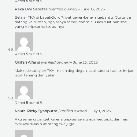
Rated
5
out of 5
Raka Dwi Saputra
(verified owner)
–
June 18, 2025
Belajar TKA di LapakGuruPrivat bener-bener ngebantu. Gurunya
datang ke rumah, ngajarnya sabar, dan selalu kasih latihan soal
yang mirip sama tes aslinya
Rated
5
out of 5
Ghifari Alfarisi
(verified owner)
–
June 23, 2025
Makin dekat ujian TKA makin deg-degan, tapi karena ikut les ini jadi
lebih tenang dan yakin
Rated
5
out of 5
Naufal Rizky Syahputra
(verified owner)
–
July 1, 2025
Aku senang banget karena tiap sesi selalu ada feedback, dan hasil
evaluasi dikasih ke orang tua juga