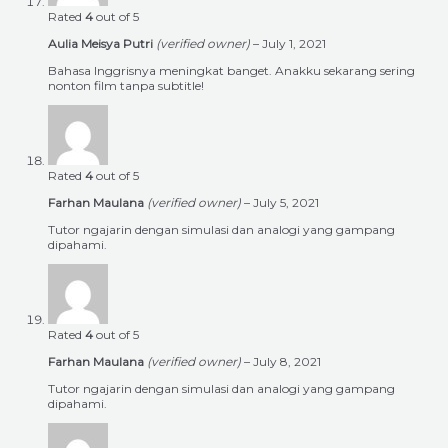
Rated
4
out of 5
Aulia Meisya Putri
(verified owner)
–
July 1, 2021
Bahasa Inggrisnya meningkat banget. Anakku sekarang sering
nonton film tanpa subtitle!
Rated
4
out of 5
Farhan Maulana
(verified owner)
–
July 5, 2021
Tutor ngajarin dengan simulasi dan analogi yang gampang
dipahami.
Rated
4
out of 5
Farhan Maulana
(verified owner)
–
July 8, 2021
Tutor ngajarin dengan simulasi dan analogi yang gampang
dipahami.