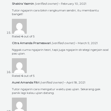
Shakira Yasmin
(verified owner)
–
February 10, 2021
Tutor ngajarin cara bikin rangkuman sendiri, itu membantu
banget!
Rated
4
out of 5
Citra Amanda Prameswari
(verified owner)
–
March 9, 2021
Nggak cuma ngajarin teori, tapi juga ngajarin strategi ngerjain soal
pas ujian.
Rated
4
out of 5
Aurel Amanda Fitri
(verified owner)
–
April 18, 2021
Tutor ngajarin cara mengatur waktu pas ujian. Sekarang gak
panik lagi kalau ujian datang.