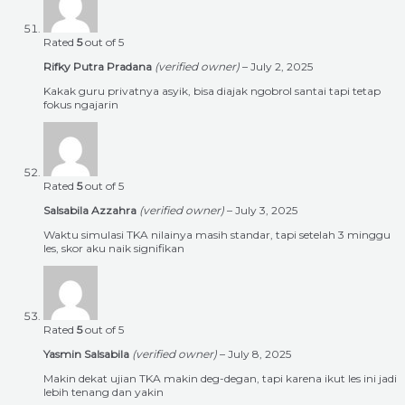
Rated
5
out of 5
Rifky Putra Pradana
(verified owner)
–
July 2, 2025
Kakak guru privatnya asyik, bisa diajak ngobrol santai tapi tetap
fokus ngajarin
Rated
5
out of 5
Salsabila Azzahra
(verified owner)
–
July 3, 2025
Waktu simulasi TKA nilainya masih standar, tapi setelah 3 minggu
les, skor aku naik signifikan
Rated
5
out of 5
Yasmin Salsabila
(verified owner)
–
July 8, 2025
Makin dekat ujian TKA makin deg-degan, tapi karena ikut les ini jadi
lebih tenang dan yakin