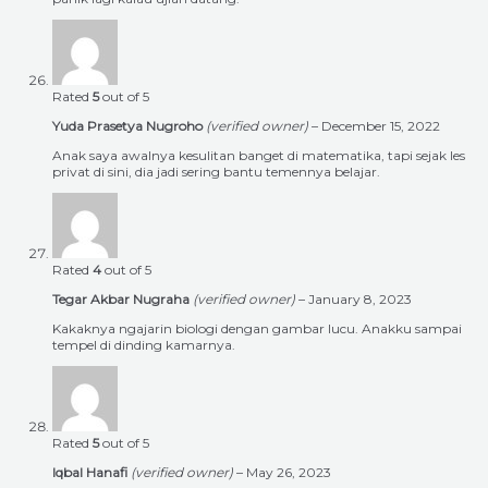
Rated
5
out of 5
Yuda Prasetya Nugroho
(verified owner)
–
December 15, 2022
Anak saya awalnya kesulitan banget di matematika, tapi sejak les
privat di sini, dia jadi sering bantu temennya belajar.
Rated
4
out of 5
Tegar Akbar Nugraha
(verified owner)
–
January 8, 2023
Kakaknya ngajarin biologi dengan gambar lucu. Anakku sampai
tempel di dinding kamarnya.
Rated
5
out of 5
Iqbal Hanafi
(verified owner)
–
May 26, 2023