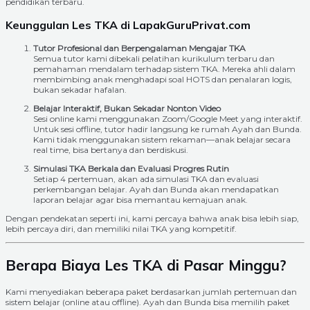
pendidikan terbaru.
Keunggulan Les TKA di LapakGuruPrivat.com
Tutor Profesional dan Berpengalaman Mengajar TKA
Semua tutor kami dibekali pelatihan kurikulum terbaru dan
pemahaman mendalam terhadap sistem TKA. Mereka ahli dalam
membimbing anak menghadapi soal HOTS dan penalaran logis,
bukan sekadar hafalan.
Belajar Interaktif, Bukan Sekadar Nonton Video
Sesi online kami menggunakan Zoom/Google Meet yang interaktif.
Untuk sesi offline, tutor hadir langsung ke rumah Ayah dan Bunda.
Kami tidak menggunakan sistem rekaman—anak belajar secara
real time, bisa bertanya dan berdiskusi.
Simulasi TKA Berkala dan Evaluasi Progres Rutin
Setiap 4 pertemuan, akan ada simulasi TKA dan evaluasi
perkembangan belajar. Ayah dan Bunda akan mendapatkan
laporan belajar agar bisa memantau kemajuan anak.
Dengan pendekatan seperti ini, kami percaya bahwa anak bisa lebih siap,
lebih percaya diri, dan memiliki nilai TKA yang kompetitif.
Berapa Biaya Les TKA di Pasar Minggu?
Kami menyediakan beberapa paket berdasarkan jumlah pertemuan dan
sistem belajar (online atau offline). Ayah dan Bunda bisa memilih paket