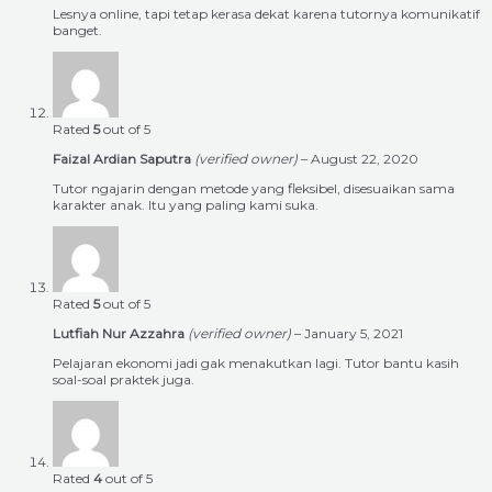
Lesnya online, tapi tetap kerasa dekat karena tutornya komunikatif
banget.
Rated
5
out of 5
Faizal Ardian Saputra
(verified owner)
–
August 22, 2020
Tutor ngajarin dengan metode yang fleksibel, disesuaikan sama
karakter anak. Itu yang paling kami suka.
Rated
5
out of 5
Lutfiah Nur Azzahra
(verified owner)
–
January 5, 2021
Pelajaran ekonomi jadi gak menakutkan lagi. Tutor bantu kasih
soal-soal praktek juga.
Rated
4
out of 5