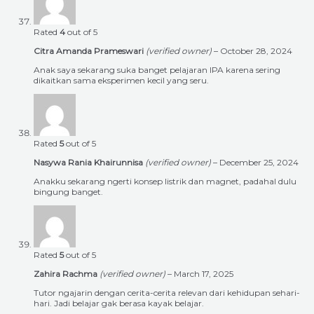
Rated
4
out of 5
Citra Amanda Prameswari
(verified owner)
–
October 28, 2024
Anak saya sekarang suka banget pelajaran IPA karena sering
dikaitkan sama eksperimen kecil yang seru.
Rated
5
out of 5
Nasywa Rania Khairunnisa
(verified owner)
–
December 25, 2024
Anakku sekarang ngerti konsep listrik dan magnet, padahal dulu
bingung banget.
Rated
5
out of 5
Zahira Rachma
(verified owner)
–
March 17, 2025
Tutor ngajarin dengan cerita-cerita relevan dari kehidupan sehari-
hari. Jadi belajar gak berasa kayak belajar.