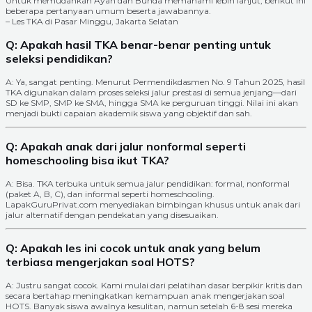
Untuk memudahkan Ayah dan Bunda memahami lebih lanjut, berikut ini
beberapa pertanyaan umum beserta jawabannya.
– Les TKA di Pasar Minggu, Jakarta Selatan
Q: Apakah hasil TKA benar-benar penting untuk
seleksi pendidikan?
A: Ya, sangat penting. Menurut Permendikdasmen No. 9 Tahun 2025, hasil
TKA digunakan dalam proses seleksi jalur prestasi di semua jenjang—dari
SD ke SMP, SMP ke SMA, hingga SMA ke perguruan tinggi. Nilai ini akan
menjadi bukti capaian akademik siswa yang objektif dan sah.
Q: Apakah anak dari jalur nonformal seperti
homeschooling bisa ikut TKA?
A: Bisa. TKA terbuka untuk semua jalur pendidikan: formal, nonformal
(paket A, B, C), dan informal seperti homeschooling.
LapakGuruPrivat.com menyediakan bimbingan khusus untuk anak dari
jalur alternatif dengan pendekatan yang disesuaikan.
Q: Apakah les ini cocok untuk anak yang belum
terbiasa mengerjakan soal HOTS?
A: Justru sangat cocok. Kami mulai dari pelatihan dasar berpikir kritis dan
secara bertahap meningkatkan kemampuan anak mengerjakan soal
HOTS. Banyak siswa awalnya kesulitan, namun setelah 6-8 sesi mereka