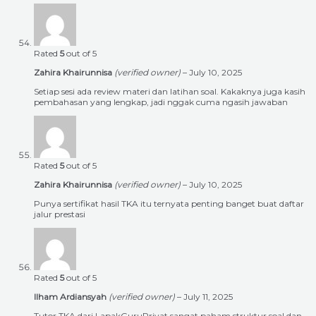
Rated
5
out of 5
Zahira Khairunnisa
(verified owner)
–
July 10, 2025
Setiap sesi ada review materi dan latihan soal. Kakaknya juga kasih
pembahasan yang lengkap, jadi nggak cuma ngasih jawaban
Rated
5
out of 5
Zahira Khairunnisa
(verified owner)
–
July 10, 2025
Punya sertifikat hasil TKA itu ternyata penting banget buat daftar
jalur prestasi
Rated
5
out of 5
Ilham Ardiansyah
(verified owner)
–
July 11, 2025
Tutor TKA dari LapakGuruPrivat sangat paham struktur soal dan