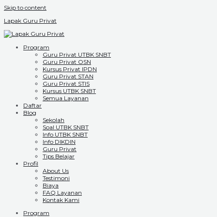
Skip to content
Lapak Guru Privat
Program
Guru Privat UTBK SNBT
Guru Privat OSN
Kursus Privat IPDN
Guru Privat STAN
Guru Privat STIS
Kursus UTBK SNBT
Semua Layanan
Daftar
Blog
Sekolah
Soal UTBK SNBT
Info UTBK SNBT
Info DIKDIN
Guru Privat
Tips Belajar
Profil
About Us
Testimoni
Biaya
FAQ Layanan
Kontak Kami
Program