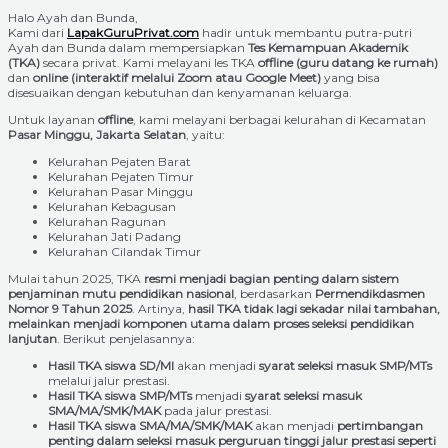
Halo Ayah dan Bunda,
Kami dari
LapakGuruPrivat.com
hadir untuk membantu putra-putri
Ayah dan Bunda dalam mempersiapkan
Tes Kemampuan Akademik
(TKA)
secara privat. Kami melayani les TKA
offline (guru datang ke rumah)
dan
online (interaktif melalui Zoom atau Google Meet)
yang bisa
disesuaikan dengan kebutuhan dan kenyamanan keluarga.
Untuk layanan
offline
, kami melayani berbagai kelurahan di Kecamatan
Pasar Minggu, Jakarta Selatan
, yaitu:
Kelurahan Pejaten Barat
Kelurahan Pejaten Timur
Kelurahan Pasar Minggu
Kelurahan Kebagusan
Kelurahan Ragunan
Kelurahan Jati Padang
Kelurahan Cilandak Timur
Mulai tahun 2025, TKA
resmi menjadi bagian penting dalam sistem
penjaminan mutu pendidikan nasional
, berdasarkan
Permendikdasmen
Nomor 9 Tahun 2025
. Artinya,
hasil TKA tidak lagi sekadar nilai tambahan,
melainkan menjadi komponen utama dalam proses seleksi pendidikan
lanjutan
. Berikut penjelasannya:
Hasil TKA siswa SD/MI
akan menjadi
syarat seleksi masuk SMP/MTs
melalui jalur prestasi.
Hasil TKA siswa SMP/MTs
menjadi
syarat seleksi masuk
SMA/MA/SMK/MAK
pada jalur prestasi.
Hasil TKA siswa SMA/MA/SMK/MAK
akan menjadi
pertimbangan
penting dalam seleksi masuk perguruan tinggi jalur prestasi seperti