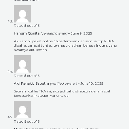
Rated
5
out of 5
Hanum Qonita
(verified owner)
–
June 9, 2025
Aku ambil paket online 36 pertemuan dan semua topik TKA
dibahas sampai tuntas, termasuk latihan bahasa Inggris yang
awalnya aku lemah
Rated
5
out of 5
Aldi Renaldy Saputra
(verified owner)
–
June 10, 2025
Setelah ikut les TKA ini, aku jadi tahu strategi ngerjain soal
berdasarkan kategori yang keluar
Rated
5
out of 5