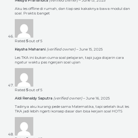
Meisya Pranandita
(verified owner)
–
June 13, 2025
Aku les offline di rumah, dan tiap sesi kakaknya bawa modul dan
soal. Praktis banget
Rated
5
out of 5
Keysha Maharani
(verified owner)
–
June 15, 2025
Les TKA ini bukan cuma soal pelajaran, tapi juga diajarin cara
ngatur waktu pas ngerjain soal ujian
Rated
5
out of 5
Aldi Renaldy Saputra
(verified owner)
–
June 16, 2025
Tadinya aku kurang pede sama Matematika, tapi setelah ikut les
TKA jadi lebih ngerti konsep dasar dan bisa kerjain soal HOTS