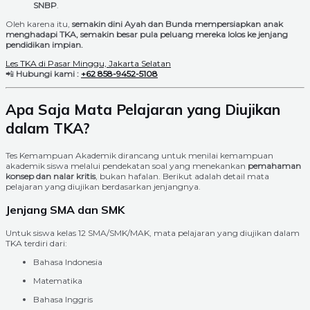
SNBP
.
Oleh karena itu,
semakin dini Ayah dan Bunda mempersiapkan anak
menghadapi TKA, semakin besar pula peluang mereka lolos ke jenjang
pendidikan impian.
Les TKA di Pasar Minggu, Jakarta Selatan
📲
Hubungi kami :
+62 858-9452-5108
Apa Saja Mata Pelajaran yang Diujikan
dalam TKA?
Tes Kemampuan Akademik dirancang untuk menilai kemampuan
akademik siswa melalui pendekatan soal yang menekankan
pemahaman
konsep dan nalar kritis
, bukan hafalan. Berikut adalah detail mata
pelajaran yang diujikan berdasarkan jenjangnya.
Jenjang SMA dan SMK
Untuk siswa kelas 12 SMA/SMK/MAK, mata pelajaran yang diujikan dalam
TKA terdiri dari:
Bahasa Indonesia
Matematika
Bahasa Inggris