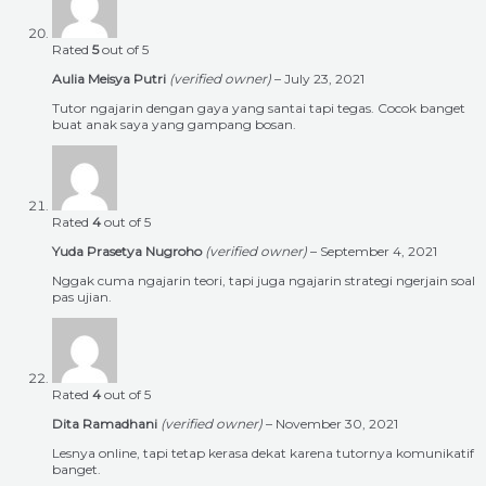
Rated
5
out of 5
Aulia Meisya Putri
(verified owner)
–
July 23, 2021
Tutor ngajarin dengan gaya yang santai tapi tegas. Cocok banget
buat anak saya yang gampang bosan.
Rated
4
out of 5
Yuda Prasetya Nugroho
(verified owner)
–
September 4, 2021
Nggak cuma ngajarin teori, tapi juga ngajarin strategi ngerjain soal
pas ujian.
Rated
4
out of 5
Dita Ramadhani
(verified owner)
–
November 30, 2021
Lesnya online, tapi tetap kerasa dekat karena tutornya komunikatif
banget.