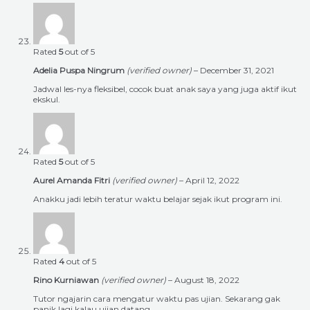
Rated
5
out of 5
Adelia Puspa Ningrum
(verified owner)
–
December 31, 2021
Jadwal les-nya fleksibel, cocok buat anak saya yang juga aktif ikut
ekskul.
Rated
5
out of 5
Aurel Amanda Fitri
(verified owner)
–
April 12, 2022
Anakku jadi lebih teratur waktu belajar sejak ikut program ini.
Rated
4
out of 5
Rino Kurniawan
(verified owner)
–
August 18, 2022
Tutor ngajarin cara mengatur waktu pas ujian. Sekarang gak
panik lagi kalau ujian datang.