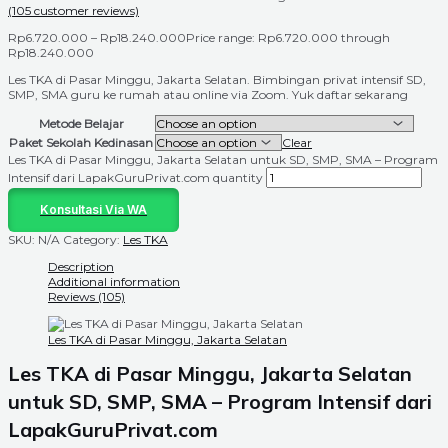
(
105
customer reviews)
Rp
6.720.000
–
Rp
18.240.000
Price range: Rp6.720.000 through
Rp18.240.000
Les TKA di Pasar Minggu, Jakarta Selatan. Bimbingan privat intensif SD,
SMP, SMA guru ke rumah atau online via Zoom. Yuk daftar sekarang
Metode Belajar
Paket Sekolah Kedinasan
Clear
Les TKA di Pasar Minggu, Jakarta Selatan untuk SD, SMP, SMA – Program
Intensif dari LapakGuruPrivat.com quantity
Konsultasi Via WA
SKU:
N/A
Category:
Les TKA
Description
Additional information
Reviews (105)
Les TKA di Pasar Minggu, Jakarta Selatan
Les TKA di Pasar Minggu, Jakarta Selatan
untuk SD, SMP, SMA – Program Intensif dari
LapakGuruPrivat.com