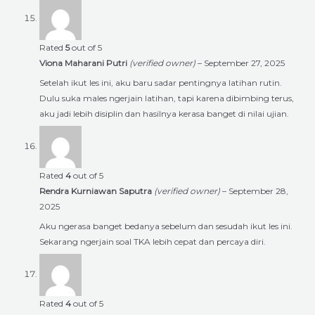
Rated
5
out of 5
Viona Maharani Putri
(verified owner)
–
September 27, 2025
Setelah ikut les ini, aku baru sadar pentingnya latihan rutin.
Dulu suka males ngerjain latihan, tapi karena dibimbing terus,
aku jadi lebih disiplin dan hasilnya kerasa banget di nilai ujian.
Rated
4
out of 5
Rendra Kurniawan Saputra
(verified owner)
–
September 28,
2025
Aku ngerasa banget bedanya sebelum dan sesudah ikut les ini.
Sekarang ngerjain soal TKA lebih cepat dan percaya diri.
Rated
4
out of 5