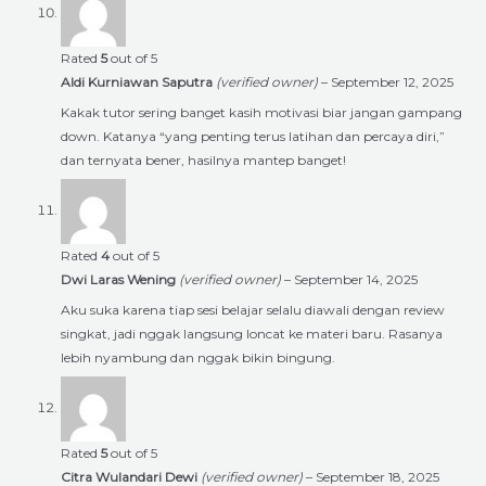
Rated
5
out of 5
Aldi Kurniawan Saputra
(verified owner)
–
September 12, 2025
Kakak tutor sering banget kasih motivasi biar jangan gampang
down. Katanya “yang penting terus latihan dan percaya diri,”
dan ternyata bener, hasilnya mantep banget!
Rated
4
out of 5
Dwi Laras Wening
(verified owner)
–
September 14, 2025
Aku suka karena tiap sesi belajar selalu diawali dengan review
singkat, jadi nggak langsung loncat ke materi baru. Rasanya
lebih nyambung dan nggak bikin bingung.
Rated
5
out of 5
Citra Wulandari Dewi
(verified owner)
–
September 18, 2025