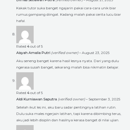
Kakak tutor suka banget ngajarin pakai cara-cara unik biar
rumus gampang diingat. Kadang malah pakai cerita lucu biar
hafal.
Rated
4
out of 5
Aisyah Amalia Putri
(verified owner)
–
August 23, 2025
Aku seneng banget karena hasil lesnya nyata. Dari yang dulu
ngerasa susah banget, sekarang malah bisa nikmatin belajar.
Rated
4
out of 5
Aldi Kurniawan Saputra
(verified owner)
–
September 3, 2025
Setelah ikut les ini, aku baru sadar pentingnya latihan rutin.
Dulu suka males ngerjain latihan, tapi karena dibimbing terus,
aku jadi lebih disiplin dan hasilnya kerasa banget di nilai ujian.