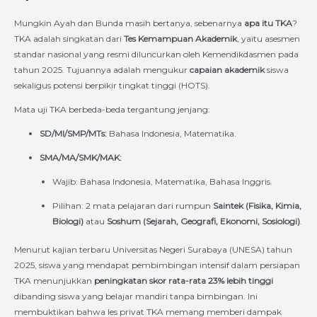
Mungkin Ayah dan Bunda masih bertanya, sebenarnya
apa itu TKA
?
TKA adalah singkatan dari
Tes Kemampuan Akademik
, yaitu asesmen
standar nasional yang resmi diluncurkan oleh Kemendikdasmen pada
tahun 2025. Tujuannya adalah mengukur
capaian akademik
siswa
sekaligus potensi berpikir tingkat tinggi (HOTS).
Mata uji TKA berbeda-beda tergantung jenjang:
SD/MI/SMP/MTs:
Bahasa Indonesia, Matematika.
SMA/MA/SMK/MAK:
Wajib: Bahasa Indonesia, Matematika, Bahasa Inggris.
Pilihan: 2 mata pelajaran dari rumpun
Saintek (Fisika, Kimia,
Biologi)
atau
Soshum (Sejarah, Geografi, Ekonomi, Sosiologi)
.
Menurut kajian terbaru Universitas Negeri Surabaya (UNESA) tahun
2025, siswa yang mendapat pembimbingan intensif dalam persiapan
TKA menunjukkan
peningkatan skor rata-rata 23% lebih tinggi
dibanding siswa yang belajar mandiri tanpa bimbingan. Ini
membuktikan bahwa les privat TKA memang memberi dampak