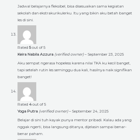
Jadwal belajarnya fleksibel, bisa disesuaikan sama kegiatan
sekolah dan ekstrakurikulerku. Itu yang bikin aku betah banget
les di sini.
Rated
5
out of 5
Keira Nabila Azzura
(verified owner)
–
September 23, 2025
Aku sempat ngerasa hopeless karena nilai TKA ku kecil banget,
tapi setelah rutin les seminggu dua kali, hasilnya naik signifikan
banget!
Rated
4
out of 5
Yoga Putra
(verified owner)
–
September 24, 2025
Belajar di sini tuh kayak punya mentor pribadi. Kalau ada yang
nggak ngerti, bisa langsung ditanya, dijelasin sampai benar-
benar paham.