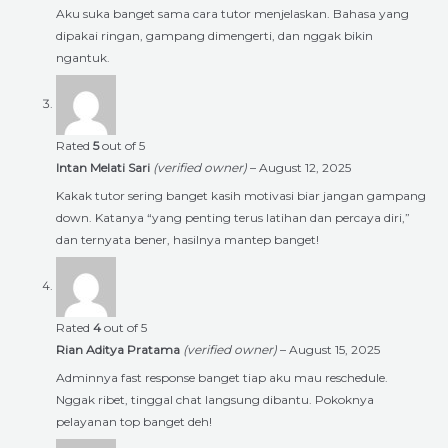
Aku suka banget sama cara tutor menjelaskan. Bahasa yang
dipakai ringan, gampang dimengerti, dan nggak bikin
ngantuk.
Rated
5
out of 5
Intan Melati Sari
(verified owner)
–
August 12, 2025
Kakak tutor sering banget kasih motivasi biar jangan gampang
down. Katanya “yang penting terus latihan dan percaya diri,”
dan ternyata bener, hasilnya mantep banget!
Rated
4
out of 5
Rian Aditya Pratama
(verified owner)
–
August 15, 2025
Adminnya fast response banget tiap aku mau reschedule.
Nggak ribet, tinggal chat langsung dibantu. Pokoknya
pelayanan top banget deh!