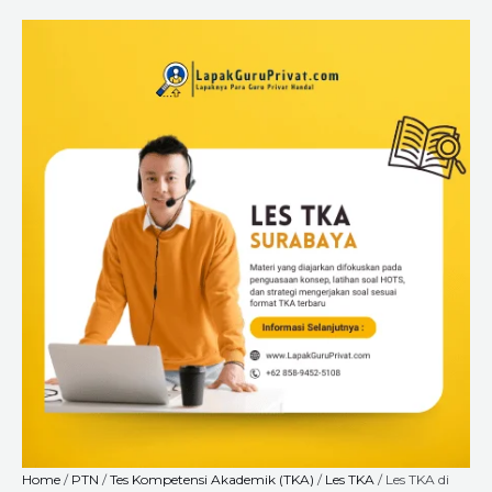
Skip
Les
Price
to
TKA
range:
content
di
Rp6.720.000
Surabaya
through
–
Rp18.240.000
LapakGuruPrivat.com
Buka
Kelas
untuk
Siswa
SD,
SMP,
dan
SMA
quantity
Home
/
PTN
/
Tes Kompetensi Akademik (TKA)
/
Les TKA
/ Les TKA di