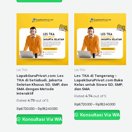
Price
Price
This
This
range:
range:
product
product
Rp6.720.000
Rp6.720.00
through
through
has
has
Rp18.240.000
Rp18.240.0
multiple
multiple
variants.
variants.
The
The
options
options
may
may
be
be
Les TKA
Les TKA
chosen
chosen
LapakGuruPrivat.com: Les
Les TKA di Tangerang –
TKA di Setiabudi, Jakarta
LapakGuruPrivat.com Buka
on
on
Selatan Khusus SD, SMP, dan
Kelas untuk Siswa SD, SMP,
the
the
SMA dengan Metode
dan SMA
Interaktif
product
product
Rated
4.74
out of 5
Rated
4.79
out of 5
page
page
Rp
6.720.000
–
Rp
18.240.000
Rp
6.720.000
–
Rp
18.240.000
Konsultasi Via WA
Konsultasi Via WA