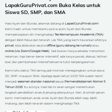
LapakGuruPrivat.com Buka Kelas untuk
Siswa SD, SMP, dan SMA
Halo Ayah dan Bunda, selamat datang di
LapakGuruPrivat.com
!
Kami hadir untuk membantu putra-putri Ayah dan Bunda
mempersiapkan diri menghadapi
Tes Kemampuan Akademik (TKA)
dengan lebih fokus dan terarah. Les TKA yang kami tawarkan sifatnya
privat
, bisa dilakukan secara
offline (guru datang ke rumah)
atau
online (via Zoom/Google Meet)
. Jadi bukan hanya sekadar menonton
rekaman, tapi benar-benar interaktif, ada tanya jawab, diskusi, latihan
soal, dan pembahasan intensif bersama tutor berpengalaman.
Kami tahu betul, TKA sering jadi momok menegangkan untuk siswa
SD, SMP, maupun SMA. Apalagi sejak tahun 2025 TKA sudah resmi
menjadi
asesmen standar nasional
sesuai
Permendikdasmen Nomor 9
Tahun 2025
. Itu artinya, hasil tes ini akan sangat menentukan
langkah pendidikan anak di jenjang selanjutnya. Nah, di sinilah peran
kami: memastikan anak-anak Ayah dan Bunda lebih siap, lebih
matang, dan lebih terarah dalam menghadapi TKA.