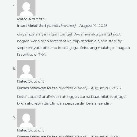
Rated
4
out of 5
Intan Melati Sari
(verified owner)
–
August 19, 2025
Gaya ngajarnya ringan banget. Awalnya aku paling takut
bagian Penalaran Matematika, tapi setelah diajarin step-by-
step, ternyata bisa aku kuasai juga. Sekarang malah jadi bagian
favoritku di TKA!
Rated
5
out of 5
Dimas Setiawan Putra
(verified owner)
–
August 20, 2025
Les di LapakGuruPrivat tuh nggak cuma buat nilai, tapi juga
bikin aku lebih disiplin dan percaya diri belajar sendiri.
Rated
5
out of 5
Dimas Setiawan Putra
(verified owner)
–
August 21, 2025