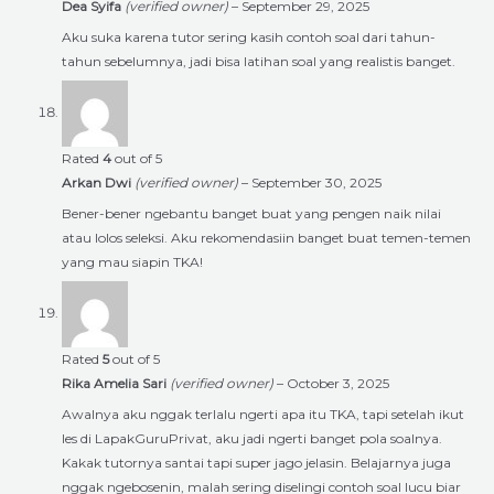
Dea Syifa
(verified owner)
–
September 29, 2025
Aku suka karena tutor sering kasih contoh soal dari tahun-
tahun sebelumnya, jadi bisa latihan soal yang realistis banget.
Rated
4
out of 5
Arkan Dwi
(verified owner)
–
September 30, 2025
Bener-bener ngebantu banget buat yang pengen naik nilai
atau lolos seleksi. Aku rekomendasiin banget buat temen-temen
yang mau siapin TKA!
Rated
5
out of 5
Rika Amelia Sari
(verified owner)
–
October 3, 2025
Awalnya aku nggak terlalu ngerti apa itu TKA, tapi setelah ikut
les di LapakGuruPrivat, aku jadi ngerti banget pola soalnya.
Kakak tutornya santai tapi super jago jelasin. Belajarnya juga
nggak ngebosenin, malah sering diselingi contoh soal lucu biar