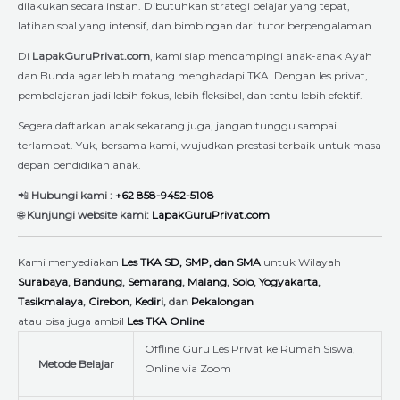
dilakukan secara instan. Dibutuhkan strategi belajar yang tepat,
latihan soal yang intensif, dan bimbingan dari tutor berpengalaman.
Di
LapakGuruPrivat.com
, kami siap mendampingi anak-anak Ayah
dan Bunda agar lebih matang menghadapi TKA. Dengan les privat,
pembelajaran jadi lebih fokus, lebih fleksibel, dan tentu lebih efektif.
Segera daftarkan anak sekarang juga, jangan tunggu sampai
terlambat. Yuk, bersama kami, wujudkan prestasi terbaik untuk masa
depan pendidikan anak.
📲
Hubungi kami :
+62 858-9452-5108
🌐
Kunjungi website kami:
LapakGuruPrivat.com
Kami menyediakan
Les TKA SD, SMP, dan SMA
untuk Wilayah
Surabaya
,
Bandung
,
Semarang
,
Malang
,
Solo
,
Yogyakarta
,
Tasikmalaya
,
Cirebon
,
Kediri
, dan
Pekalongan
atau bisa juga ambil
Les TKA Online
Offline Guru Les Privat ke Rumah Siswa,
Metode Belajar
Online via Zoom