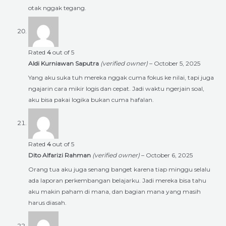
otak nggak tegang.
Rated
4
out of 5
Aldi Kurniawan Saputra
(verified owner)
–
October 5, 2025
Yang aku suka tuh mereka nggak cuma fokus ke nilai, tapi juga
ngajarin cara mikir logis dan cepat. Jadi waktu ngerjain soal,
aku bisa pakai logika bukan cuma hafalan.
Rated
4
out of 5
Dito Alfarizi Rahman
(verified owner)
–
October 6, 2025
Orang tua aku juga senang banget karena tiap minggu selalu
ada laporan perkembangan belajarku. Jadi mereka bisa tahu
aku makin paham di mana, dan bagian mana yang masih
harus diasah.