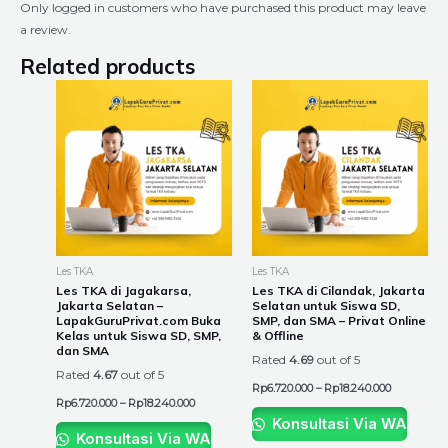
Only logged in customers who have purchased this product may leave
a review.
Related products
Price
Price
This
This
range:
range:
product
product
Rp6.720.000
Rp6.720.00
through
through
has
has
Rp18.240.000
Rp18.240.0
multiple
multiple
variants.
variants.
The
The
options
options
may
may
be
be
Les TKA
Les TKA
chosen
chosen
Les TKA di Jagakarsa,
Les TKA di Cilandak, Jakarta
Jakarta Selatan –
Selatan untuk Siswa SD,
on
on
LapakGuruPrivat.com Buka
SMP, dan SMA – Privat Online
the
the
Kelas untuk Siswa SD, SMP,
& Offline
dan SMA
product
product
Rated
4.69
out of 5
Rated
4.67
out of 5
page
page
Rp
6.720.000
–
Rp
18.240.000
Rp
6.720.000
–
Rp
18.240.000
Konsultasi Via WA
Konsultasi Via WA