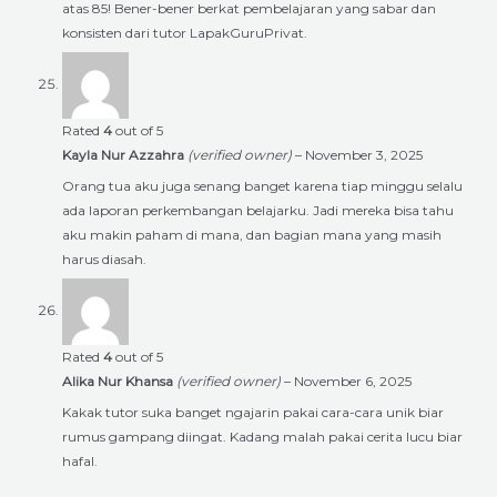
atas 85! Bener-bener berkat pembelajaran yang sabar dan
konsisten dari tutor LapakGuruPrivat.
Rated
4
out of 5
Kayla Nur Azzahra
(verified owner)
–
November 3, 2025
Orang tua aku juga senang banget karena tiap minggu selalu
ada laporan perkembangan belajarku. Jadi mereka bisa tahu
aku makin paham di mana, dan bagian mana yang masih
harus diasah.
Rated
4
out of 5
Alika Nur Khansa
(verified owner)
–
November 6, 2025
Kakak tutor suka banget ngajarin pakai cara-cara unik biar
rumus gampang diingat. Kadang malah pakai cerita lucu biar
hafal.