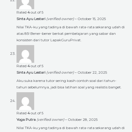
Rated
4
out of 5
Sinta Ayu Lestari
(verified owner)
–
October 15, 2025
Nilai TKA-ku yang tadinya di bawah rata-rata sekarang udah di
atas 85! Bener-bener berkat pembelajaran yang sabar dan
konsisten dari tutor LapakGuruPrivat.
Rated
4
out of 5
Sinta Ayu Lestari
(verified owner)
–
October 22, 2025
Aku suka karena tutor sering kasih contoh soal dari tahun-
tahun sebelumnya, jadi bisa latihan soal yang realistis banget.
Rated
4
out of 5
Yoga Putra
(verified owner)
–
October 28, 2025
Nilai TKA-ku yang tadinya di bawah rata-rata sekarang udah di