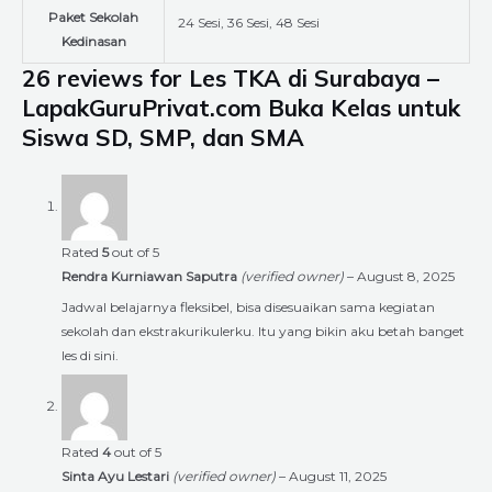
Paket Sekolah
24 Sesi, 36 Sesi, 48 Sesi
Kedinasan
26 reviews for
Les TKA di Surabaya –
LapakGuruPrivat.com Buka Kelas untuk
Siswa SD, SMP, dan SMA
Rated
5
out of 5
Rendra Kurniawan Saputra
(verified owner)
–
August 8, 2025
Jadwal belajarnya fleksibel, bisa disesuaikan sama kegiatan
sekolah dan ekstrakurikulerku. Itu yang bikin aku betah banget
les di sini.
Rated
4
out of 5
Sinta Ayu Lestari
(verified owner)
–
August 11, 2025