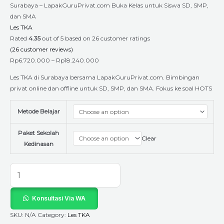
Surabaya – LapakGuruPrivat.com Buka Kelas untuk Siswa SD, SMP,
dan SMA
Les TKA
Rated
4.35
out of 5 based on
26
customer ratings
(
26
customer reviews)
Rp
6.720.000
–
Rp
18.240.000
Les TKA di Surabaya bersama LapakGuruPrivat.com. Bimbingan
privat online dan offline untuk SD, SMP, dan SMA. Fokus ke soal HOTS
Metode Belajar
Paket Sekolah
Clear
Kedinasan
Konsultasi Via WA
SKU:
N/A
Category:
Les TKA