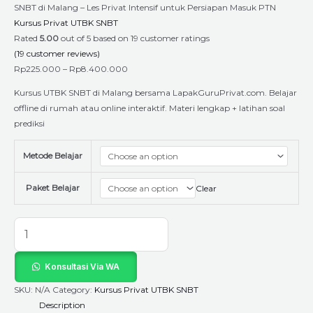
SNBT di Malang – Les Privat Intensif untuk Persiapan Masuk PTN
Kursus Privat UTBK SNBT
Rated
5.00
out of 5 based on
19
customer ratings
(
19
customer reviews)
Rp
225.000
–
Rp
8.400.000
Kursus UTBK SNBT di Malang bersama LapakGuruPrivat.com. Belajar
offline di rumah atau online interaktif. Materi lengkap + latihan soal
prediksi
Metode Belajar
Paket Belajar
Clear
Konsultasi Via WA
SKU:
N/A
Category:
Kursus Privat UTBK SNBT
Description