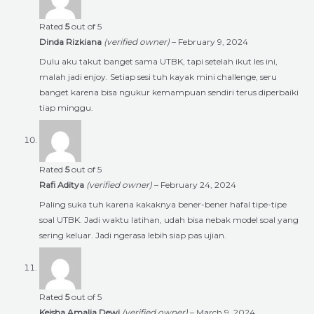
Rated
5
out of 5
Dinda Rizkiana
(verified owner)
–
February 9, 2024
Dulu aku takut banget sama UTBK, tapi setelah ikut les ini,
malah jadi enjoy. Setiap sesi tuh kayak mini challenge, seru
banget karena bisa ngukur kemampuan sendiri terus diperbaiki
tiap minggu.
Rated
5
out of 5
Rafi Aditya
(verified owner)
–
February 24, 2024
Paling suka tuh karena kakaknya bener-bener hafal tipe-tipe
soal UTBK. Jadi waktu latihan, udah bisa nebak model soal yang
sering keluar. Jadi ngerasa lebih siap pas ujian.
Rated
5
out of 5
Keisha Amalia Dewi
(verified owner)
–
March 9, 2024