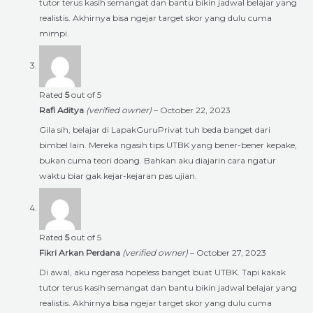
tutor terus kasih semangat dan bantu bikin jadwal belajar yang
realistis. Akhirnya bisa ngejar target skor yang dulu cuma
mimpi.
Rated
5
out of 5
Rafi Aditya
(verified owner)
–
October 22, 2023
Gila sih, belajar di LapakGuruPrivat tuh beda banget dari
bimbel lain. Mereka ngasih tips UTBK yang bener-bener kepake,
bukan cuma teori doang. Bahkan aku diajarin cara ngatur
waktu biar gak kejar-kejaran pas ujian.
Rated
5
out of 5
Fikri Arkan Perdana
(verified owner)
–
October 27, 2023
Di awal, aku ngerasa hopeless banget buat UTBK. Tapi kakak
tutor terus kasih semangat dan bantu bikin jadwal belajar yang
realistis. Akhirnya bisa ngejar target skor yang dulu cuma