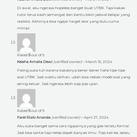
Di awal, aku ngerasa hopeless banget buat UTBK. Tapi kakak
tutor terus kasih semangat dan bantu bikin jadwal belajar yang
realistis. Akhirnya bisa ngejar target skor yang dulu cuma
mimpi.
Rated
5
out of 5
Keisha Amalia Dewi
(verified owner)
–
March 15, 2024
Paling suka tuh karena kakaknya bener-bener hafal tipe-tipe
soal UTBK. Jadi waktu latihan, udah bisa nebak model soal yang
sering keluar. Jadi ngerasa lebih siap pas ujian.
Rated
5
out of 5
Farel Rizki Ananda
(verified owner)
–
April 27, 2024
Aku suka banget sama cara ngajarnya yang gak terlalu formal.
Jadi bisa santai tapi tetep dapet banyak ilmu. Tiap kali les, selalu