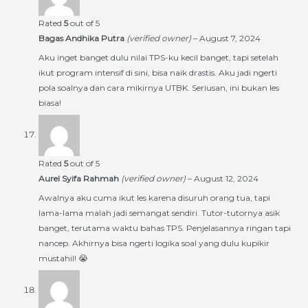
Rated
5
out of 5
Bagas Andhika Putra
(verified owner)
–
August 7, 2024
Aku inget banget dulu nilai TPS-ku kecil banget, tapi setelah
ikut program intensif di sini, bisa naik drastis. Aku jadi ngerti
pola soalnya dan cara mikirnya UTBK. Seriusan, ini bukan les
biasa!
Rated
5
out of 5
Aurel Syifa Rahmah
(verified owner)
–
August 12, 2024
Awalnya aku cuma ikut les karena disuruh orang tua, tapi
lama-lama malah jadi semangat sendiri. Tutor-tutornya asik
banget, terutama waktu bahas TPS. Penjelasannya ringan tapi
nancep. Akhirnya bisa ngerti logika soal yang dulu kupikir
mustahil! 😭