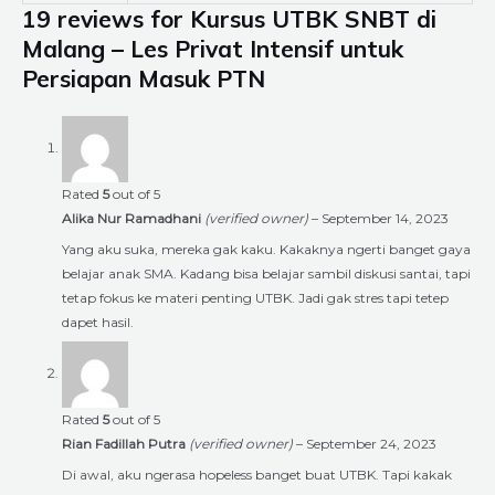
19 reviews for
Kursus UTBK SNBT di
Malang – Les Privat Intensif untuk
Persiapan Masuk PTN
Rated
5
out of 5
Alika Nur Ramadhani
(verified owner)
–
September 14, 2023
Yang aku suka, mereka gak kaku. Kakaknya ngerti banget gaya
belajar anak SMA. Kadang bisa belajar sambil diskusi santai, tapi
tetap fokus ke materi penting UTBK. Jadi gak stres tapi tetep
dapet hasil.
Rated
5
out of 5
Rian Fadillah Putra
(verified owner)
–
September 24, 2023
Di awal, aku ngerasa hopeless banget buat UTBK. Tapi kakak