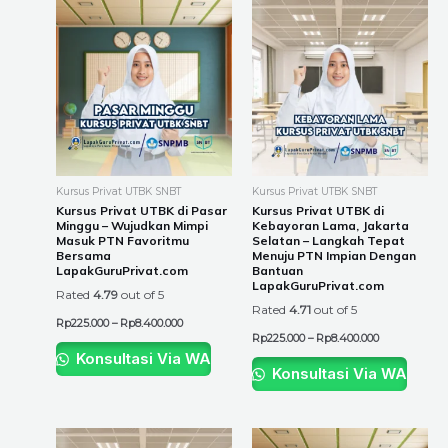
Price
Price
This
This
range:
range:
product
product
Rp225.000
Rp225.000
through
through
has
has
Rp8.400.000
Rp8.400.000
multiple
multiple
variants.
variants.
The
The
options
options
may
may
be
be
Kursus Privat UTBK SNBT
Kursus Privat UTBK SNBT
chosen
chosen
Kursus Privat UTBK di Pasar
Kursus Privat UTBK di
Minggu – Wujudkan Mimpi
Kebayoran Lama, Jakarta
on
on
Masuk PTN Favoritmu
Selatan – Langkah Tepat
the
the
Bersama
Menuju PTN Impian Dengan
LapakGuruPrivat.com
Bantuan
product
product
LapakGuruPrivat.com
Rated
4.79
out of 5
page
page
Rated
4.71
out of 5
Rp
225.000
–
Rp
8.400.000
Rp
225.000
–
Rp
8.400.000
Konsultasi Via WA
Konsultasi Via WA
Price
Price
This
This
range:
range: