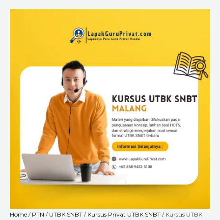
Skip
Kursus
Price
to
UTBK
range:
content
SNBT
Rp225.000
di
through
Malang
Rp8.400.000
–
Les
Privat
Intensif
untuk
Persiapan
Masuk
PTN
quantity
Home
/
PTN
/
UTBK SNBT
/
Kursus Privat UTBK SNBT
/ Kursus UTBK