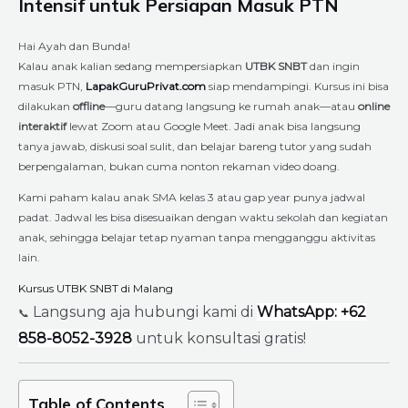
Intensif untuk Persiapan Masuk PTN
Hai Ayah dan Bunda!
Kalau anak kalian sedang mempersiapkan
UTBK SNBT
dan ingin
masuk PTN,
LapakGuruPrivat.com
siap mendampingi. Kursus ini bisa
dilakukan
offline
—guru datang langsung ke rumah anak—atau
online
interaktif
lewat Zoom atau Google Meet. Jadi anak bisa langsung
tanya jawab, diskusi soal sulit, dan belajar bareng tutor yang sudah
berpengalaman, bukan cuma nonton rekaman video doang.
Kami paham kalau anak SMA kelas 3 atau gap year punya jadwal
padat. Jadwal les bisa disesuaikan dengan waktu sekolah dan kegiatan
anak, sehingga belajar tetap nyaman tanpa mengganggu aktivitas
lain.
Kursus UTBK SNBT di Malang
Langsung aja hubungi kami di
WhatsApp: +62
📞
858-8052-3928
untuk konsultasi gratis!
Table of Contents