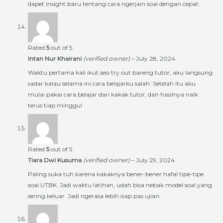
dapet insight baru tentang cara ngerjain soal dengan cepat.
Rated
5
out of 5
Intan Nur Khairani
(verified owner)
–
July 28, 2024
Waktu pertama kali ikut sesi try out bareng tutor, aku langsung
sadar kalau selama ini cara belajarku salah. Setelah itu aku
mulai pakai cara belajar dari kakak tutor, dan hasilnya naik
terus tiap minggu!
Rated
5
out of 5
Tiara Dwi Kusuma
(verified owner)
–
July 29, 2024
Paling suka tuh karena kakaknya bener-bener hafal tipe-tipe
soal UTBK. Jadi waktu latihan, udah bisa nebak model soal yang
sering keluar. Jadi ngerasa lebih siap pas ujian.