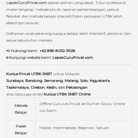
LapakGuruPrivat.com
adalah pilihan yang tepat. Tutor profesional,
materi lengkap, metode privat, laporan perkembangan, jadwal
fleksibel, dan metode belajar interaktif bikin persiapan UTBK lebih
efektif dan terarah.
Daftarkan anak sekarang supaya belajar lebih interaktif, personal, dan
sesuai kebutuhan mereka.
📲
Hubungi kami :
+62 858-8052-3928
🌐
Kunjungi website kami:
LapakGuruPrivat.com
Kursus Privat UTBK SNBT
untuk Wilayah
Surabaya
,
Bandung
,
Semarang
,
Malang
,
Solo
,
Yogyakarta
,
Tasikmalaya
,
Cirebon
,
Kediri
, dan
Pekalongan
atau bisa juga ambil
Kursus UTBK SNBT Online
Offline Guru Les Privat ke Rumah Siswa, Online
Metode
via Zoom
Belajar
Paket
Master, Intermediate, Beginner, Satuan
Belajar