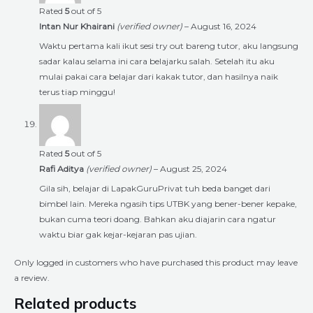
Rated
5
out of 5
Intan Nur Khairani
(verified owner)
–
August 16, 2024
Waktu pertama kali ikut sesi try out bareng tutor, aku langsung
sadar kalau selama ini cara belajarku salah. Setelah itu aku
mulai pakai cara belajar dari kakak tutor, dan hasilnya naik
terus tiap minggu!
Rated
5
out of 5
Rafi Aditya
(verified owner)
–
August 25, 2024
Gila sih, belajar di LapakGuruPrivat tuh beda banget dari
bimbel lain. Mereka ngasih tips UTBK yang bener-bener kepake,
bukan cuma teori doang. Bahkan aku diajarin cara ngatur
waktu biar gak kejar-kejaran pas ujian.
Only logged in customers who have purchased this product may leave
a review.
Related products