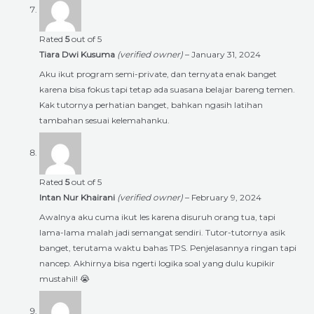
Rated
5
out of 5
Tiara Dwi Kusuma
(verified owner)
–
January 31, 2024
Aku ikut program semi-private, dan ternyata enak banget
karena bisa fokus tapi tetap ada suasana belajar bareng temen.
Kak tutornya perhatian banget, bahkan ngasih latihan
tambahan sesuai kelemahanku.
Rated
5
out of 5
Intan Nur Khairani
(verified owner)
–
February 9, 2024
Awalnya aku cuma ikut les karena disuruh orang tua, tapi
lama-lama malah jadi semangat sendiri. Tutor-tutornya asik
banget, terutama waktu bahas TPS. Penjelasannya ringan tapi
nancep. Akhirnya bisa ngerti logika soal yang dulu kupikir
mustahil! 😭