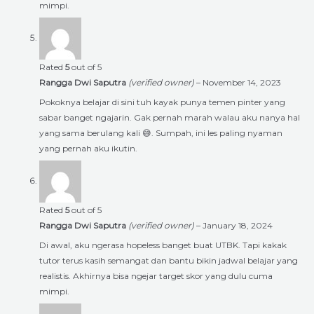
mimpi.
Rated
5
out of 5
Rangga Dwi Saputra
(verified owner)
–
November 14, 2023
Pokoknya belajar di sini tuh kayak punya temen pinter yang
sabar banget ngajarin. Gak pernah marah walau aku nanya hal
yang sama berulang kali 😅. Sumpah, ini les paling nyaman
yang pernah aku ikutin.
Rated
5
out of 5
Rangga Dwi Saputra
(verified owner)
–
January 18, 2024
Di awal, aku ngerasa hopeless banget buat UTBK. Tapi kakak
tutor terus kasih semangat dan bantu bikin jadwal belajar yang
realistis. Akhirnya bisa ngejar target skor yang dulu cuma
mimpi.