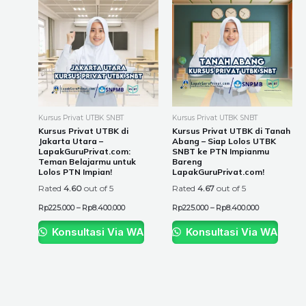
product
product
Rp225.000
Rp225.000
through
through
has
has
Rp8.400.000
Rp8.400.000
multiple
multiple
variants.
variants.
The
The
options
options
may
may
be
be
Kursus Privat UTBK SNBT
Kursus Privat UTBK SNBT
chosen
chosen
Kursus Privat UTBK di
Kursus Privat UTBK di Tanah
Jakarta Utara –
Abang – Siap Lolos UTBK
on
on
LapakGuruPrivat.com:
SNBT ke PTN Impianmu
the
the
Teman Belajarmu untuk
Bareng
Lolos PTN Impian!
LapakGuruPrivat.com!
product
product
Rated
4.60
out of 5
Rated
4.67
out of 5
page
page
Rp
225.000
–
Rp
8.400.000
Rp
225.000
–
Rp
8.400.000
Konsultasi Via WA
Konsultasi Via WA