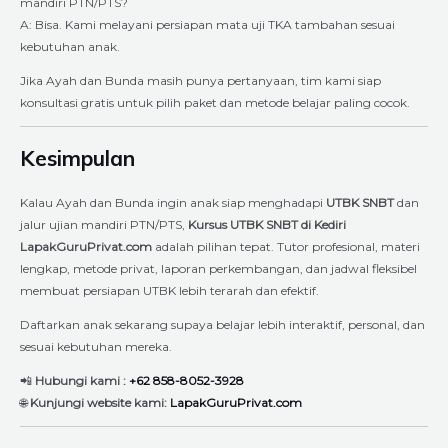
mandiri PTN/PTS?
A: Bisa. Kami melayani persiapan mata uji TKA tambahan sesuai
kebutuhan anak.
Jika Ayah dan Bunda masih punya pertanyaan, tim kami siap
konsultasi gratis untuk pilih paket dan metode belajar paling cocok.
Kesimpulan
Kalau Ayah dan Bunda ingin anak siap menghadapi
UTBK SNBT
dan
jalur ujian mandiri PTN/PTS,
Kursus UTBK SNBT di Kediri
LapakGuruPrivat.com
adalah pilihan tepat. Tutor profesional, materi
lengkap, metode privat, laporan perkembangan, dan jadwal fleksibel
membuat persiapan UTBK lebih terarah dan efektif.
Daftarkan anak sekarang supaya belajar lebih interaktif, personal, dan
sesuai kebutuhan mereka.
📲
Hubungi kami :
+62 858-8052-3928
🌐
Kunjungi website kami:
LapakGuruPrivat.com