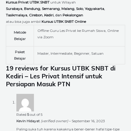
Kursus Privat UTBK SNBT
untuk Wilayah
Surabaya
,
Bandung
,
Semarang
,
Malang
,
Solo
,
Yogyakarta
,
Tasikmalaya
,
Cirebon
,
Kediri
, dan
Pekalongan
atau bisa juga ambil
Kursus UTBK SNBT Online
Offline Guru Les Privat ke Rumah Siswa, Online
Metode
via Zoom
Belajar
Paket
Master, Intermediate, Beginner, Satuan
Belajar
19 reviews for
Kursus UTBK SNBT di
Kediri – Les Privat Intensif untuk
Persiapan Masuk PTN
Rated
5
out of 5
Kevin Hidayat
(verified owner)
–
September 16, 2023
Paling suka tuh karena kakaknya bener-bener hafal tipe-tipe