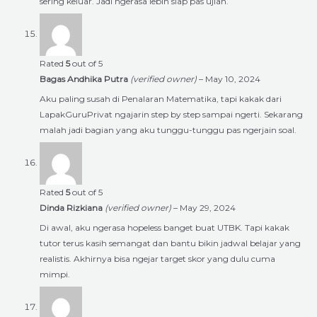
sering keluar. Jadi ngerasa lebih siap pas ujian.
Rated
5
out of 5
Bagas Andhika Putra
(verified owner)
–
May 10, 2024
Aku paling susah di Penalaran Matematika, tapi kakak dari
LapakGuruPrivat ngajarin step by step sampai ngerti. Sekarang
malah jadi bagian yang aku tunggu-tunggu pas ngerjain soal.
Rated
5
out of 5
Dinda Rizkiana
(verified owner)
–
May 29, 2024
Di awal, aku ngerasa hopeless banget buat UTBK. Tapi kakak
tutor terus kasih semangat dan bantu bikin jadwal belajar yang
realistis. Akhirnya bisa ngejar target skor yang dulu cuma
mimpi.