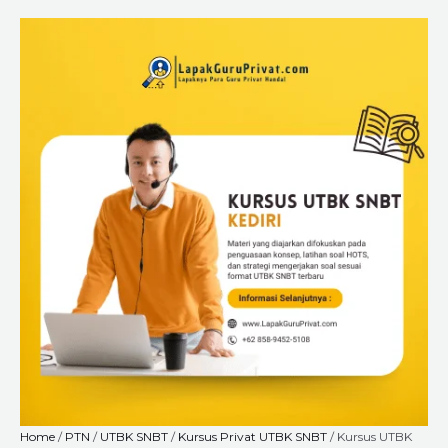
Skip
Kursus
Price
to
UTBK
range:
content
SNBT
Rp225.000
di
through
Kediri
Rp8.400.000
–
Les
Privat
Intensif
untuk
Persiapan
Masuk
PTN
quantity
Home
/
PTN
/
UTBK SNBT
/
Kursus Privat UTBK SNBT
/ Kursus UTBK