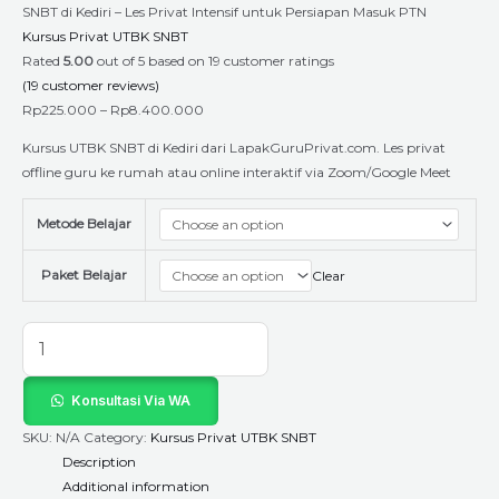
SNBT di Kediri – Les Privat Intensif untuk Persiapan Masuk PTN
Kursus Privat UTBK SNBT
Rated
5.00
out of 5 based on
19
customer ratings
(
19
customer reviews)
Rp
225.000
–
Rp
8.400.000
Kursus UTBK SNBT di Kediri dari LapakGuruPrivat.com. Les privat
offline guru ke rumah atau online interaktif via Zoom/Google Meet
Metode Belajar
Paket Belajar
Clear
Konsultasi Via WA
SKU:
N/A
Category:
Kursus Privat UTBK SNBT
Description
Additional information