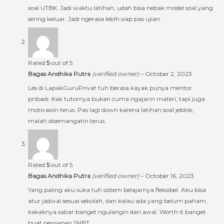
soal UTBK. Jadi waktu latihan, udah bisa nebak model soal yang
sering keluar. Jadi ngerasa lebih siap pas ujian.
Rated
5
out of 5
Bagas Andhika Putra
(verified owner)
–
October 2, 2023
Les di LapakGuruPrivat tuh berasa kayak punya mentor
pribadi. Kak tutornya bukan cuma ngajarin materi, tapi juga
motivasiin terus. Pas lagi down karena latihan soal jeblok,
malah disemangatin terus.
Rated
5
out of 5
Bagas Andhika Putra
(verified owner)
–
October 16, 2023
Yang paling aku suka tuh sistem belajarnya fleksibel. Aku bisa
atur jadwal sesuai sekolah, dan kalau ada yang belum paham,
kakaknya sabar banget ngulangin dari awal. Worth it banget
buat persiapan SNBT.