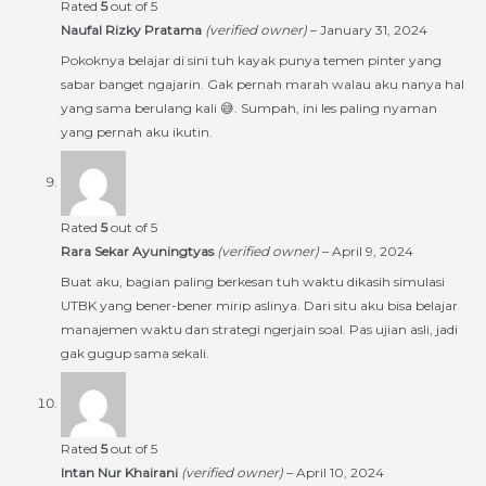
Rated
5
out of 5
Naufal Rizky Pratama
(verified owner)
–
January 31, 2024
Pokoknya belajar di sini tuh kayak punya temen pinter yang
sabar banget ngajarin. Gak pernah marah walau aku nanya hal
yang sama berulang kali 😅. Sumpah, ini les paling nyaman
yang pernah aku ikutin.
Rated
5
out of 5
Rara Sekar Ayuningtyas
(verified owner)
–
April 9, 2024
Buat aku, bagian paling berkesan tuh waktu dikasih simulasi
UTBK yang bener-bener mirip aslinya. Dari situ aku bisa belajar
manajemen waktu dan strategi ngerjain soal. Pas ujian asli, jadi
gak gugup sama sekali.
Rated
5
out of 5
Intan Nur Khairani
(verified owner)
–
April 10, 2024