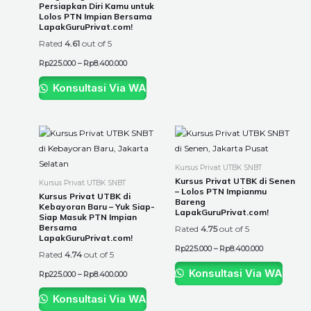
Persiapkan Diri Kamu untuk
the
the
Lolos PTN Impian Bersama
LapakGuruPrivat.com!
product
product
Rated
4.61
out of 5
page
page
Rp
225.000
–
Rp
8.400.000
Konsultasi Via WA
Price
Price
This
This
range:
range:
product
product
Rp225.000
Rp225.000
through
through
has
has
Kursus Privat UTBK SNBT
Rp8.400.000
Rp8.400.000
multiple
multiple
Kursus Privat UTBK di Senen
Kursus Privat UTBK SNBT
– Lolos PTN Impianmu
variants.
variants.
Kursus Privat UTBK di
Bareng
Kebayoran Baru – Yuk Siap-
The
The
LapakGuruPrivat.com!
Siap Masuk PTN Impian
options
options
Bersama
Rated
4.75
out of 5
LapakGuruPrivat.com!
may
may
Rp
225.000
–
Rp
8.400.000
Rated
4.74
out of 5
be
be
chosen
chosen
Konsultasi Via WA
Rp
225.000
–
Rp
8.400.000
on
on
Konsultasi Via WA
the
the