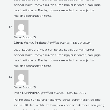
pribadi. Kak tutornya bukan cuma ngajarin materi, tapi juga
motivasiin terus. Pas lagi down karena latihan soal jeblok,
malah disemangatin terus.
Rated
5
out of 5
Dimas Wahyu Prakoso
(verified owner)
–
May 9, 2024
Les di LapakGuruPrivat tuh berasa kayak punya mentor
pribadi. Kak tutornya bukan cuma ngajarin materi, tapi juga
motivasiin terus. Pas lagi down karena latihan soal jeblok,
malah disemangatin terus.
Rated
5
out of 5
Intan Nur Khairani
(verified owner)
–
May 10, 2024
Paling suka tuh karena kakaknya bener-bener hafal tipe-tipe
soal UTBK. Jadi waktu latihan, udah bisa nebak model soal yang