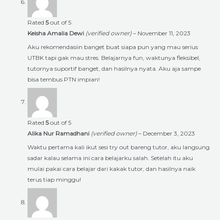
Rated
5
out of 5
Keisha Amalia Dewi
(verified owner)
–
November 11, 2023
Aku rekomendasiin banget buat siapa pun yang mau serius
UTBK tapi gak mau stres. Belajarnya fun, waktunya fleksibel,
tutornya suportif banget, dan hasilnya nyata. Aku aja sampe
bisa tembus PTN impian!
Rated
5
out of 5
Alika Nur Ramadhani
(verified owner)
–
December 3, 2023
Waktu pertama kali ikut sesi try out bareng tutor, aku langsung
sadar kalau selama ini cara belajarku salah. Setelah itu aku
mulai pakai cara belajar dari kakak tutor, dan hasilnya naik
terus tiap minggu!