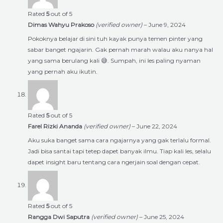
Rated
5
out of 5
Dimas Wahyu Prakoso
(verified owner)
–
June 9, 2024
Pokoknya belajar di sini tuh kayak punya temen pinter yang
sabar banget ngajarin. Gak pernah marah walau aku nanya hal
yang sama berulang kali 😅. Sumpah, ini les paling nyaman
yang pernah aku ikutin.
Rated
5
out of 5
Farel Rizki Ananda
(verified owner)
–
June 22, 2024
Aku suka banget sama cara ngajarnya yang gak terlalu formal.
Jadi bisa santai tapi tetep dapet banyak ilmu. Tiap kali les, selalu
dapet insight baru tentang cara ngerjain soal dengan cepat.
Rated
5
out of 5
Rangga Dwi Saputra
(verified owner)
–
June 25, 2024