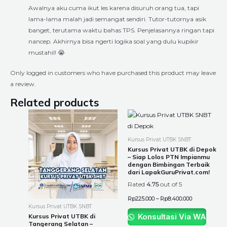
Awalnya aku cuma ikut les karena disuruh orang tua, tapi
lama-lama malah jadi semangat sendiri. Tutor-tutornya asik
banget, terutama waktu bahas TPS. Penjelasannya ringan tapi
nancep. Akhirnya bisa ngerti logika soal yang dulu kupikir
mustahil! 😭
Only logged in customers who have purchased this product may leave
a review.
Related products
Price
Price
This
This
range:
range:
product
product
Rp225.000
Rp225.000
through
through
has
has
Kursus Privat UTBK SNBT
Rp8.400.000
Rp8.400.000
multiple
multiple
Kursus Privat UTBK di Depok
– Siap Lolos PTN Impianmu
variants.
variants.
dengan Bimbingan Terbaik
The
The
dari LapakGuruPrivat.com!
options
options
Rated
4.75
out of 5
may
may
Rp
225.000
–
Rp
8.400.000
be
be
Kursus Privat UTBK SNBT
chosen
chosen
Konsultasi Via WA
Kursus Privat UTBK di
Tangerang Selatan –
on
on