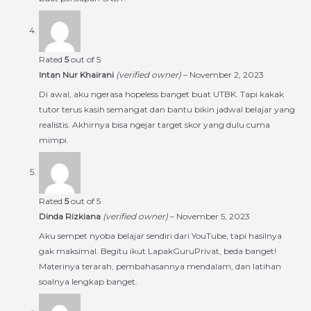
Rated
5
out of 5
Intan Nur Khairani
(verified owner)
–
November 2, 2023
Di awal, aku ngerasa hopeless banget buat UTBK. Tapi kakak
tutor terus kasih semangat dan bantu bikin jadwal belajar yang
realistis. Akhirnya bisa ngejar target skor yang dulu cuma
mimpi.
Rated
5
out of 5
Dinda Rizkiana
(verified owner)
–
November 5, 2023
Aku sempet nyoba belajar sendiri dari YouTube, tapi hasilnya
gak maksimal. Begitu ikut LapakGuruPrivat, beda banget!
Materinya terarah, pembahasannya mendalam, dan latihan
soalnya lengkap banget.