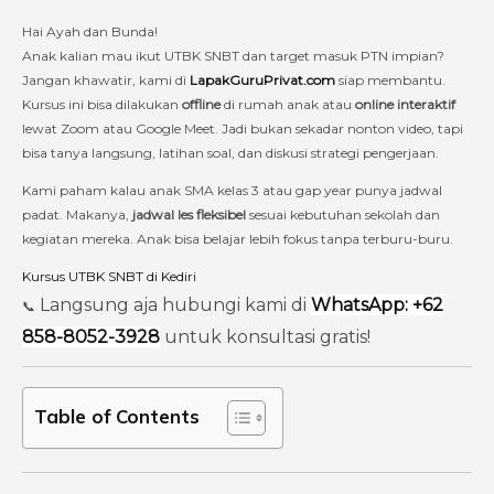
Hai Ayah dan Bunda!
Anak kalian mau ikut UTBK SNBT dan target masuk PTN impian?
Jangan khawatir, kami di
LapakGuruPrivat.com
siap membantu.
Kursus ini bisa dilakukan
offline
di rumah anak atau
online interaktif
lewat Zoom atau Google Meet. Jadi bukan sekadar nonton video, tapi
bisa tanya langsung, latihan soal, dan diskusi strategi pengerjaan.
Kami paham kalau anak SMA kelas 3 atau gap year punya jadwal
padat. Makanya,
jadwal les fleksibel
sesuai kebutuhan sekolah dan
kegiatan mereka. Anak bisa belajar lebih fokus tanpa terburu-buru.
Kursus UTBK SNBT di Kediri
Langsung aja hubungi kami di
WhatsApp: +62
📞
858-8052-3928
untuk konsultasi gratis!
Table of Contents