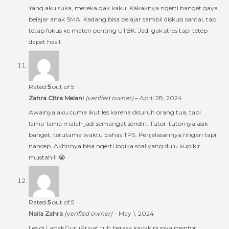
Yang aku suka, mereka gak kaku. Kakaknya ngerti banget gaya
belajar anak SMA. Kadang bisa belajar sambil diskusi santai, tapi
tetap fokus ke materi penting UTBK. Jadi gak stres tapi tetep
dapet hasil.
Rated
5
out of 5
Zahra Citra Melani
(verified owner)
–
April 28, 2024
Awalnya aku cuma ikut les karena disuruh orang tua, tapi
lama-lama malah jadi semangat sendiri. Tutor-tutornya asik
banget, terutama waktu bahas TPS. Penjelasannya ringan tapi
nancep. Akhirnya bisa ngerti logika soal yang dulu kupikir
mustahil! 😭
Rated
5
out of 5
Naila Zahra
(verified owner)
–
May 1, 2024
Les di LapakGuruPrivat tuh berasa kayak punya mentor