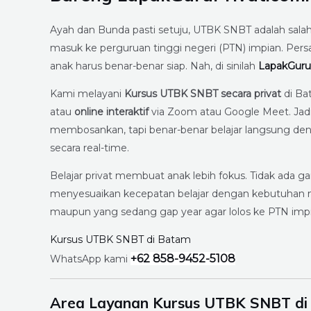
Ayah dan Bunda pasti setuju, UTBK SNBT adalah sala
masuk ke perguruan tinggi negeri (PTN) impian. Pers
anak harus benar-benar siap. Nah, di sinilah
LapakGuru
Kami melayani
Kursus UTBK SNBT secara privat
di Ba
atau
online interaktif
via Zoom atau Google Meet. Jad
membosankan, tapi benar-benar belajar langsung dengan
secara real-time.
Belajar privat membuat anak lebih fokus. Tidak ada g
menyesuaikan kecepatan belajar dengan kebutuhan m
maupun yang sedang gap year agar lolos ke PTN impi
Kursus UTBK SNBT di Batam
+62 858-9452-5108
WhatsApp kami
Area Layanan Kursus UTBK SNBT d