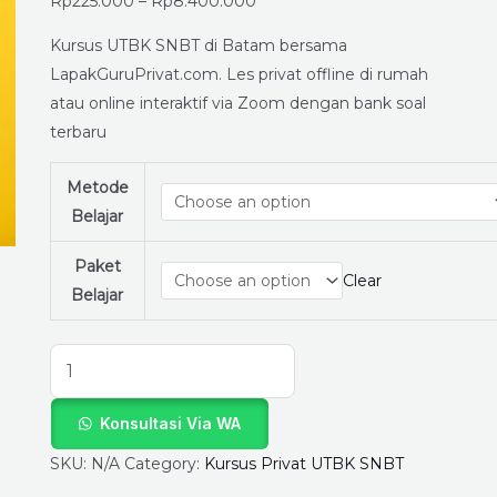
Siap
Rp
225.000
–
Rp
8.400.000
Lolos
Kursus UTBK SNBT di Batam bersama
PTN
LapakGuruPrivat.com. Les privat offline di rumah
Impianmu
atau online interaktif via Zoom dengan bank soal
Bareng
terbaru
LapakGuruPrivat.com!
quantity
Metode
Belajar
Paket
Clear
Belajar
Konsultasi Via WA
SKU:
N/A
Category:
Kursus Privat UTBK SNBT