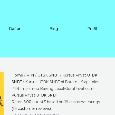
Daftar
Blog
Profil
Kursus
Price
Home
/
PTN
/
UTBK SNBT
/
Kursus Privat UTBK
UTBK
range:
SNBT
/ Kursus UTBK SNBT di Batam – Siap Lolos
SNBT
Rp225.000
PTN Impianmu Bareng LapakGuruPrivat.com!
di
through
Kursus Privat UTBK SNBT
Batam
Rp8.400.000
Rated
5.00
out of 5 based on
19
customer ratings
-
(
19
customer reviews)