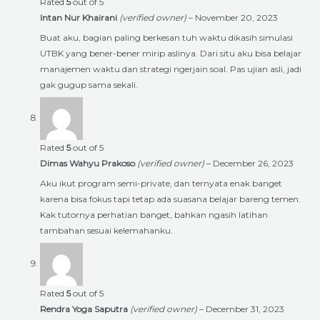
Rated
5
out of 5
Intan Nur Khairani
(verified owner)
–
November 20, 2023
Buat aku, bagian paling berkesan tuh waktu dikasih simulasi
UTBK yang bener-bener mirip aslinya. Dari situ aku bisa belajar
manajemen waktu dan strategi ngerjain soal. Pas ujian asli, jadi
gak gugup sama sekali.
Rated
5
out of 5
Dimas Wahyu Prakoso
(verified owner)
–
December 26, 2023
Aku ikut program semi-private, dan ternyata enak banget
karena bisa fokus tapi tetap ada suasana belajar bareng temen.
Kak tutornya perhatian banget, bahkan ngasih latihan
tambahan sesuai kelemahanku.
Rated
5
out of 5
Rendra Yoga Saputra
(verified owner)
–
December 31, 2023