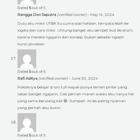
Rated
5
out of 5
Rangga Dwi Saputra
(verified owner)
–
May 14, 2024
Dulu aku mikir UTBK itu cuma soal hafalan, ternyata lebih ke
logika dan cara mikir. Untung banget aku sempet ikut les di sini,
karena mereka ngajarin dari konsep, bukan sekadar ngasih
kunci jawaban.
Rated
5
out of 5
Rafi Aditya
(verified owner)
–
June 30, 2024
Pokoknya belajar di sini tuh kayak punya temen pinter yang
sabar banget ngajarin. Gak pernah marah walau aku nanya hal
yang sama berulang kali 😅. Sumpah, ini les paling nyaman
yang pernah aku ikutin.
Rated
5
out of 5