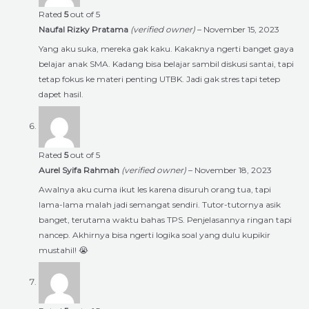
Rated
5
out of 5
Naufal Rizky Pratama
(verified owner)
–
November 15, 2023
Yang aku suka, mereka gak kaku. Kakaknya ngerti banget gaya
belajar anak SMA. Kadang bisa belajar sambil diskusi santai, tapi
tetap fokus ke materi penting UTBK. Jadi gak stres tapi tetep
dapet hasil.
Rated
5
out of 5
Aurel Syifa Rahmah
(verified owner)
–
November 18, 2023
Awalnya aku cuma ikut les karena disuruh orang tua, tapi
lama-lama malah jadi semangat sendiri. Tutor-tutornya asik
banget, terutama waktu bahas TPS. Penjelasannya ringan tapi
nancep. Akhirnya bisa ngerti logika soal yang dulu kupikir
mustahil! 😭