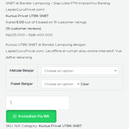
SNBT di Bandar Lampung – Siap Lolos PTN Impianmu Bareng
LapakGuruPrivat.com!
Kursus Privat UTBK SNBT
Rated
5.00
out of 5 based on
19
customer ratings
(
19
customer reviews)
Rp
225.000
–
Rp
8.400.000
Kursus UTBK SNBT di Bandar Lampung dengan
LapakGuruPrivat.com. Les offline di rumah atau online interaktif. Yuk
daftar sekarang
Metode Belajar
Paket Belajar
Clear
Konsultasi Via WA
SKU:
N/A
Category:
Kursus Privat UTBK SNBT