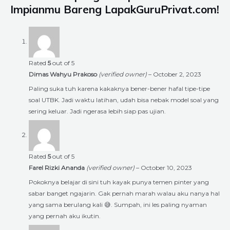
Impianmu Bareng LapakGuruPrivat.com!
Rated
5
out of 5
Dimas Wahyu Prakoso
(verified owner)
–
October 2, 2023
Paling suka tuh karena kakaknya bener-bener hafal tipe-tipe
soal UTBK. Jadi waktu latihan, udah bisa nebak model soal yang
sering keluar. Jadi ngerasa lebih siap pas ujian.
Rated
5
out of 5
Farel Rizki Ananda
(verified owner)
–
October 10, 2023
Pokoknya belajar di sini tuh kayak punya temen pinter yang
sabar banget ngajarin. Gak pernah marah walau aku nanya hal
yang sama berulang kali 😅. Sumpah, ini les paling nyaman
yang pernah aku ikutin.