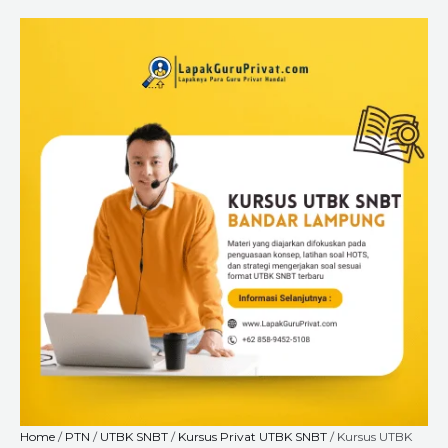
Skip
Kursus
Price
to
UTBK
range:
content
SNBT
Rp225.000
di
through
Bandar
Rp8.400.000
Lampung
-
Siap
Lolos
PTN
Impianmu
Bareng
LapakGuruPrivat.com!
quantity
Home
/
PTN
/
UTBK SNBT
/
Kursus Privat UTBK SNBT
/ Kursus UTBK