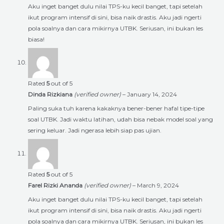
Aku inget banget dulu nilai TPS-ku kecil banget, tapi setelah
ikut program intensif di sini, bisa naik drastis. Aku jadi ngerti
pola soalnya dan cara mikirnya UTBK. Seriusan, ini bukan les
biasa!
Rated
5
out of 5
Dinda Rizkiana
(verified owner)
–
January 14, 2024
Paling suka tuh karena kakaknya bener-bener hafal tipe-tipe
soal UTBK. Jadi waktu latihan, udah bisa nebak model soal yang
sering keluar. Jadi ngerasa lebih siap pas ujian.
Rated
5
out of 5
Farel Rizki Ananda
(verified owner)
–
March 9, 2024
Aku inget banget dulu nilai TPS-ku kecil banget, tapi setelah
ikut program intensif di sini, bisa naik drastis. Aku jadi ngerti
pola soalnya dan cara mikirnya UTBK. Seriusan, ini bukan les