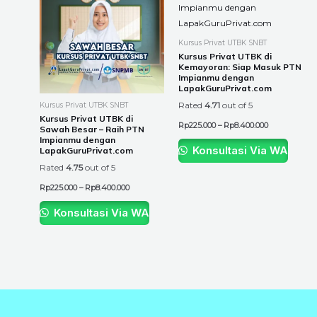
through
through
has
has
Rp8.400.000
Rp8.400.000
multiple
multiple
variants.
variants.
Kursus Privat UTBK SNBT
The
The
Kursus Privat UTBK di
Kemayoran: Siap Masuk PTN
options
options
Impianmu dengan
may
may
LapakGuruPrivat.com
be
be
Rated
4.71
out of 5
Kursus Privat UTBK SNBT
chosen
chosen
Kursus Privat UTBK di
Rp
225.000
–
Rp
8.400.000
Sawah Besar – Raih PTN
on
on
Impianmu dengan
the
the
Konsultasi Via WA
LapakGuruPrivat.com
product
product
Rated
4.75
out of 5
page
page
Rp
225.000
–
Rp
8.400.000
Konsultasi Via WA