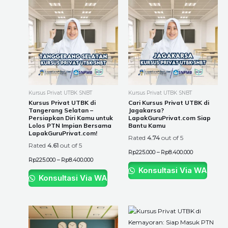
This
This
range:
range:
product
product
Rp225.000
Rp225.000
through
through
has
has
Rp8.400.000
Rp8.400.000
multiple
multiple
variants.
variants.
The
The
options
options
may
may
be
be
Kursus Privat UTBK SNBT
Kursus Privat UTBK SNBT
chosen
chosen
Kursus Privat UTBK di
Cari Kursus Privat UTBK di
Tangerang Selatan –
Jagakarsa?
on
on
Persiapkan Diri Kamu untuk
LapakGuruPrivat.com Siap
the
the
Lolos PTN Impian Bersama
Bantu Kamu
LapakGuruPrivat.com!
product
product
Rated
4.74
out of 5
Rated
4.61
out of 5
page
page
Rp
225.000
–
Rp
8.400.000
Rp
225.000
–
Rp
8.400.000
Konsultasi Via WA
Konsultasi Via WA
Price
Price
This
This
range:
range:
product
product
Rp225.000
Rp225.000