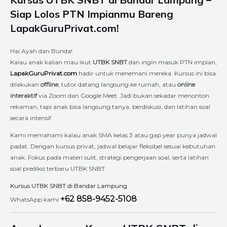
Siap Lolos PTN Impianmu Bareng
LapakGuruPrivat.com!
Hai Ayah dan Bunda!
Kalau anak kalian mau ikut
UTBK SNBT
dan ingin masuk PTN impian,
LapakGuruPrivat.com
hadir untuk menemani mereka. Kursus ini bisa
dilakukan
offline
, tutor datang langsung ke rumah, atau
online
interaktif
via Zoom dan Google Meet. Jadi bukan sekadar menonton
rekaman, tapi anak bisa langsung tanya, berdiskusi, dan latihan soal
secara intensif.
Kami memahami kalau anak SMA kelas 3 atau gap year punya jadwal
padat. Dengan kursus privat, jadwal belajar fleksibel sesuai kebutuhan
anak. Fokus pada materi sulit, strategi pengerjaan soal, serta latihan
soal prediksi terbaru UTBK SNBT.
Kursus UTBK SNBT di Bandar Lampung
+62 858-9452-5108
WhatsApp kami