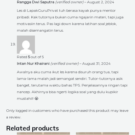
Rangga Dwi Saputra
(verified owner)
–
August 2, 2024
Les di LapakGuruPrivat tuh berasa kayak punya mentor
pribadi. Kak tutornya bukan cuma ngajarin materi, tapi juga
motivasiin terus. Pas lagi down karena latihan soal jeblok,
malah disemangatin terus.
Rated
5
out of 5
Intan Nur Khairani
(verified owner)
–
August 31, 2024
Awalnya aku cuma ikut les karena disuruh orang tua, tapi
lama-lama malah jadi semangat sendiri. Tutor-tutornya asik
banget, terutama waktu bahas TPS. Penjelasannya ringan tapi
nancep. Akhirnya bisa ngerti logika soal yang dulu kupikir
mustahil! 😭
Only logged in customers who have purchased this product may leave
a review.
Related products
Price
Price