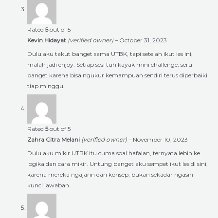
Rated
5
out of 5
Kevin Hidayat
(verified owner)
–
October 31, 2023
Dulu aku takut banget sama UTBK, tapi setelah ikut les ini,
malah jadi enjoy. Setiap sesi tuh kayak mini challenge, seru
banget karena bisa ngukur kemampuan sendiri terus diperbaiki
tiap minggu.
Rated
5
out of 5
Zahra Citra Melani
(verified owner)
–
November 10, 2023
Dulu aku mikir UTBK itu cuma soal hafalan, ternyata lebih ke
logika dan cara mikir. Untung banget aku sempet ikut les di sini,
karena mereka ngajarin dari konsep, bukan sekadar ngasih
kunci jawaban.