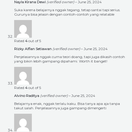
Nayla Kirana Dewi
(verified owner)
–
June 25, 2024
Suka karena belajarnya nggak tegang, tetap santai tapi serius.
Gurunya bisa jelasin dengan contoh-contoh yang relatable
Rated
4
out of 5
Rizky Alfian Setiawan
(verified owner)
–
June 25, 2024
Penjelasannya nggak cuma teori doang, tapi juga dikasih contoh
yang bikin lebih gampang dipahami. Worth it banget!
Rated
4
out of 5
Alvino Raditya
(verified owner)
–
June 25, 2024
Belajarnya enak, nggak terlalu kaku. Bisa tanya apa aja tanpa
takut salah. Penjelasannya juga gampang dimengerti