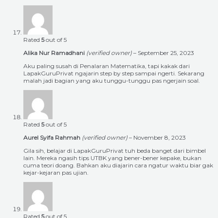
Rated
5
out of 5
Alika Nur Ramadhani
(verified owner)
–
September 25, 2023
Aku paling susah di Penalaran Matematika, tapi kakak dari
LapakGuruPrivat ngajarin step by step sampai ngerti. Sekarang
malah jadi bagian yang aku tunggu-tunggu pas ngerjain soal.
Rated
5
out of 5
Aurel Syifa Rahmah
(verified owner)
–
November 8, 2023
Gila sih, belajar di LapakGuruPrivat tuh beda banget dari bimbel
lain. Mereka ngasih tips UTBK yang bener-bener kepake, bukan
cuma teori doang. Bahkan aku diajarin cara ngatur waktu biar gak
kejar-kejaran pas ujian.
Rated
5
out of 5