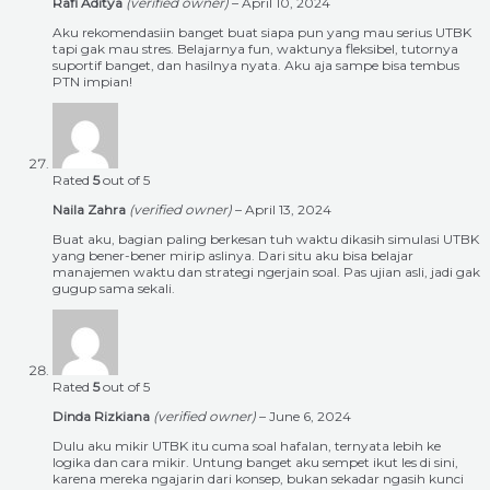
Rafi Aditya
(verified owner)
–
April 10, 2024
Aku rekomendasiin banget buat siapa pun yang mau serius UTBK
tapi gak mau stres. Belajarnya fun, waktunya fleksibel, tutornya
suportif banget, dan hasilnya nyata. Aku aja sampe bisa tembus
PTN impian!
Rated
5
out of 5
Naila Zahra
(verified owner)
–
April 13, 2024
Buat aku, bagian paling berkesan tuh waktu dikasih simulasi UTBK
yang bener-bener mirip aslinya. Dari situ aku bisa belajar
manajemen waktu dan strategi ngerjain soal. Pas ujian asli, jadi gak
gugup sama sekali.
Rated
5
out of 5
Dinda Rizkiana
(verified owner)
–
June 6, 2024
Dulu aku mikir UTBK itu cuma soal hafalan, ternyata lebih ke
logika dan cara mikir. Untung banget aku sempet ikut les di sini,
karena mereka ngajarin dari konsep, bukan sekadar ngasih kunci