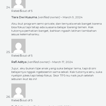
Rated
5
out of 5
Tiara Dwi Kusuma
(verified owner)
–
March 9, 2024
Aku ikut program semi-private, dan ternyata enak banget karena
bisa fokus tapi tetap ada suasana belajar bareng temen. Kak
tutornya perhatian banget, bahkan ngasih latihan tambahan
sesuai kelemahanku.
Rated
5
out of 5
Rafi Aditya
(verified owner)
–
March 17, 2024
Jujur, aku bukan tipe anak yang suka belajar lama, tapi di sini
belajarnya nggak ngebosenin sama sekali. Kak tutornya seru, suka
nyelipin jokes tapi tetep fokus. Skor TPS-ku naik jauh setelah
sebulan ikut les ini!
Rated
5
out of 5