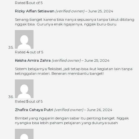
Rated
5
out of 5
Rizky Alfian Setiawan
(verified owner)
–
June 25, 2024
Senang banget karena bisa nanya sepuasnya tanpa takut dibilang
nggak bisa. Gurunya enak ngajarnya, nggak buru-buru
Rated
4
out of 5
Keisha Amira Zahra
(verified owner)
–
June 25, 2024
Sistem belajarnya fleksibel, jadi tetap bisa ikut kegiatan lain tanpa
ketinggalan materi. Beneran membantu banget!
Rated
5
out of 5
Zhafira Cahaya Putri
(verified owner)
–
June 26, 2024
Bimbel yang ngajarin dengan sabar itu penting banget. Nggak
nyangka bisa lebih paham pelajaran yang dulunya susah