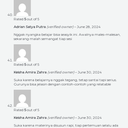
Rated
5
out of 5
Adrian Satya Putra
(verified owner)
–
June 28, 2024
Nggak nyangka belajar bisa seasyik ini. Awalnya males-malesan,
sekarang malah semangat tiap sesi
Rated
5
out of 5
Keisha Amira Zahra
(verified owner)
–
June 30, 2024
Suka karena belajarnya nggak tegang, tetap santai tapi serius.
Gurunya bisa jelasin dengan contoh-contoh yang relatable
Rated
5
out of 5
Keisha Amira Zahra
(verified owner)
–
June 30, 2024
Suka karena materinya disusun rapi, tiap pertemuan selalu ada