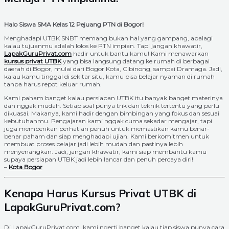
Halo Siswa SMA Kelas 12 Pejuang PTN di Bogor!
Menghadapi UTBK SNBT memang bukan hal yang gampang, apalagi
kalau tujuanmu adalah lolos ke PTN impian. Tapi jangan khawatir,
LapakGuruPrivat.com
hadir untuk bantu kamu! Kami menawarkan
kursus privat UTBK
yang bisa langsung datang ke rumah di berbagai
daerah di Bogor, mulai dari Bogor Kota, Cibinong, sampai Dramaga. Jadi,
kalau kamu tinggal di sekitar situ, kamu bisa belajar nyaman di rumah
tanpa harus repot keluar rumah.
Kami paham banget kalau persiapan UTBK itu banyak banget materinya
dan nggak mudah. Setiap soal punya trik dan teknik tertentu yang perlu
dikuasai. Makanya, kami hadir dengan bimbingan yang fokus dan sesuai
kebutuhanmu. Pengajaran kami nggak cuma sekadar mengajar, tapi
juga memberikan perhatian penuh untuk memastikan kamu benar-
benar paham dan siap menghadapi ujian. Kami berkomitmen untuk
membuat proses belajar jadi lebih mudah dan pastinya lebih
menyenangkan. Jadi, jangan khawatir, kami siap membantu kamu
supaya persiapan UTBK jadi lebih lancar dan penuh percaya diri!
–
Kota Bogor
Kenapa Harus Kursus Privat UTBK di
LapakGuruPrivat.com?
Di LapakGuruPrivat.com, kami ngerti banget kalau tiap siswa punya cara