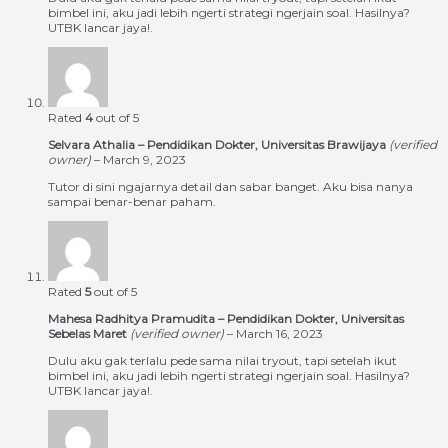
bimbel ini, aku jadi lebih ngerti strategi ngerjain soal. Hasilnya?
UTBK lancar jaya!.
Rated
4
out of 5
Selvara Athalia – Pendidikan Dokter, Universitas Brawijaya
(verified
owner)
–
March 9, 2023
Tutor di sini ngajarnya detail dan sabar banget. Aku bisa nanya
sampai benar-benar paham.
Rated
5
out of 5
Mahesa Radhitya Pramudita – Pendidikan Dokter, Universitas
Sebelas Maret
(verified owner)
–
March 16, 2023
Dulu aku gak terlalu pede sama nilai tryout, tapi setelah ikut
bimbel ini, aku jadi lebih ngerti strategi ngerjain soal. Hasilnya?
UTBK lancar jaya!.