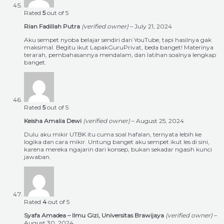
Rated
5
out of 5
Rian Fadillah Putra
(verified owner)
–
July 21, 2024
Aku sempet nyoba belajar sendiri dari YouTube, tapi hasilnya gak
maksimal. Begitu ikut LapakGuruPrivat, beda banget! Materinya
terarah, pembahasannya mendalam, dan latihan soalnya lengkap
banget.
Rated
5
out of 5
Keisha Amalia Dewi
(verified owner)
–
August 25, 2024
Dulu aku mikir UTBK itu cuma soal hafalan, ternyata lebih ke
logika dan cara mikir. Untung banget aku sempet ikut les di sini,
karena mereka ngajarin dari konsep, bukan sekadar ngasih kunci
jawaban.
Rated
4
out of 5
Syafa Amadea – Ilmu Gizi, Universitas Brawijaya
(verified owner)
–
August 30, 2024