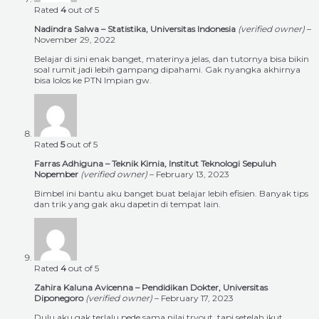
Rated
4
out of 5
Nadindra Salwa – Statistika, Universitas Indonesia
(verified owner)
–
November 29, 2022
Belajar di sini enak banget, materinya jelas, dan tutornya bisa bikin
soal rumit jadi lebih gampang dipahami. Gak nyangka akhirnya
bisa lolos ke PTN Impian gw.
Rated
5
out of 5
Farras Adhiguna – Teknik Kimia, Institut Teknologi Sepuluh
Nopember
(verified owner)
–
February 13, 2023
Bimbel ini bantu aku banget buat belajar lebih efisien. Banyak tips
dan trik yang gak aku dapetin di tempat lain.
Rated
4
out of 5
Zahira Kaluna Avicenna – Pendidikan Dokter, Universitas
Diponegoro
(verified owner)
–
February 17, 2023
Dulu aku gak terlalu pede sama nilai tryout, tapi setelah ikut