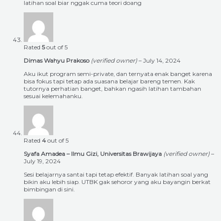
latihan soal biar nggak cuma teori doang
Rated
5
out of 5
Dimas Wahyu Prakoso
(verified owner)
–
July 14, 2024
Aku ikut program semi-private, dan ternyata enak banget karena
bisa fokus tapi tetap ada suasana belajar bareng temen. Kak
tutornya perhatian banget, bahkan ngasih latihan tambahan
sesuai kelemahanku.
Rated
4
out of 5
Syafa Amadea – Ilmu Gizi, Universitas Brawijaya
(verified owner)
–
July 19, 2024
Sesi belajarnya santai tapi tetap efektif. Banyak latihan soal yang
bikin aku lebih siap. UTBK gak sehoror yang aku bayangin berkat
bimbingan di sini.