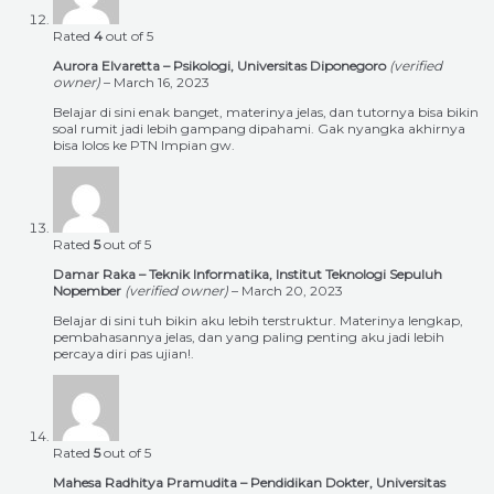
Rated
4
out of 5
Aurora Elvaretta – Psikologi, Universitas Diponegoro
(verified
owner)
–
March 16, 2023
Belajar di sini enak banget, materinya jelas, dan tutornya bisa bikin
soal rumit jadi lebih gampang dipahami. Gak nyangka akhirnya
bisa lolos ke PTN Impian gw.
Rated
5
out of 5
Damar Raka – Teknik Informatika, Institut Teknologi Sepuluh
Nopember
(verified owner)
–
March 20, 2023
Belajar di sini tuh bikin aku lebih terstruktur. Materinya lengkap,
pembahasannya jelas, dan yang paling penting aku jadi lebih
percaya diri pas ujian!.
Rated
5
out of 5
Mahesa Radhitya Pramudita – Pendidikan Dokter, Universitas