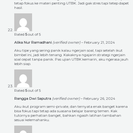
tetap fokus ke materi penting UTBK. Jadi gak stres tapi tetep dapet
hasil.
Rated
5
out of 5
Alika Nur Ramadhani
(verified owner)
–
February 21, 2024
Aku tipe yang sering panik kalau ngerjain soal, tapi setelah ikut
bimbel ini, jadi lebih tenang. Kakaknya ngajarin strategi ngerjain
soal cepat tanpa panik. Pas ujian UTBK kemarin, aku ngerasa jauh
lebih siap.
Rated
5
out of 5
Rangga Dwi Saputra
(verified owner)
–
February 26, 2024
Aku ikut program semi-private, dan ternyata enak banget karena
bisa fokus tapi tetap ada suasana belajar bareng temen. Kak
tutornya perhatian banget, bahkan ngasih latihan tambahan
sesuai kelemahanku.