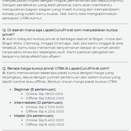
menyesuaikan materi dengan tingkat pemahaman dan kebutuhanmu.
Dengan pendekatan yang lebih personal, kami akan membantu
menguatkan bagian-bagian yang masih kurang dan memperdalam
konsep yang sudah kamu kuasai. Jadi, kamu bisa mengoptimalkan
persiapan UTBK kamu!
Q: Di daerah mana saja LapakGuruPrivat.com menyediakan kursus
privat?
A:
Kami melayani kursus privat di berbagai daerah di Bogor, mulai dari
Bogor Kota, Cibinong, hingga Dramaga. Jadi, jika kamu tinggal di area
tersebut, kamu bisa menikmati kenyamanan belajar di rumah sendiri
tanpa perlu khawatir bepergian jauh. Kami pastikan pengalaman
belajarmu tetap efektif dan efisien!
Q: Berapa harga kursus privat UTBK di LapakGuruPrivat.com?
A:
Kami menawarkan beberapa paket kursus dengan harga yang
terjangkau, sesuai dengan jumlah pertemuan dan sistem kursus yang
dipilih (online atau offline). Berikut rincian harga paket kursus UTBK:
Beginner (8 pertemuan):
Online: Rp 1.800.000
Offline: Rp 2.800.000
Intermediate (12 pertemuan):
Online: Rp 2.700.000
Offline: Rp 4.200.000
Master (24 pertemuan):
Online: Rp 5.400.000
Offline: Rp 8.400.000