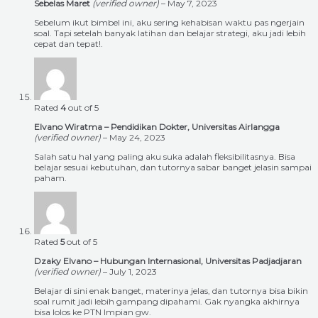
Sebelas Maret
(verified owner)
–
May 7, 2023
Sebelum ikut bimbel ini, aku sering kehabisan waktu pas ngerjain
soal. Tapi setelah banyak latihan dan belajar strategi, aku jadi lebih
cepat dan tepat!.
Rated
4
out of 5
Elvano Wiratma – Pendidikan Dokter, Universitas Airlangga
(verified owner)
–
May 24, 2023
Salah satu hal yang paling aku suka adalah fleksibilitasnya. Bisa
belajar sesuai kebutuhan, dan tutornya sabar banget jelasin sampai
paham.
Rated
5
out of 5
Dzaky Elvano – Hubungan Internasional, Universitas Padjadjaran
(verified owner)
–
July 1, 2023
Belajar di sini enak banget, materinya jelas, dan tutornya bisa bikin
soal rumit jadi lebih gampang dipahami. Gak nyangka akhirnya
bisa lolos ke PTN Impian gw.