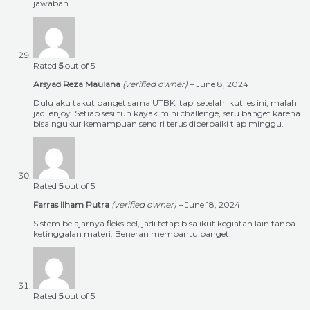
jawaban.
Rated
5
out of 5
Arsyad Reza Maulana
(verified owner)
–
June 8, 2024
Dulu aku takut banget sama UTBK, tapi setelah ikut les ini, malah
jadi enjoy. Setiap sesi tuh kayak mini challenge, seru banget karena
bisa ngukur kemampuan sendiri terus diperbaiki tiap minggu.
Rated
5
out of 5
Farras Ilham Putra
(verified owner)
–
June 18, 2024
Sistem belajarnya fleksibel, jadi tetap bisa ikut kegiatan lain tanpa
ketinggalan materi. Beneran membantu banget!
Rated
5
out of 5