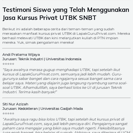
Testimoni Siswa yang Telah Menggunakan
Jasa Kursus Privat UTBK SNBT
Berikut ini adalah beberapa cerita dari teman-teman yang sudah
merasakan manfaat kursus privat UTBK di LapakGuruPrivat.com. Mereka
berhasil melewati UTBK dan kini melanjutkan kuliah di PTN impian
mereka. Yuk, simak pengalaman mereka!
Andi Pratama Wijaya
Jurusan: Teknik Industri | Universitas Indonesia
⭐⭐⭐⭐⭐
“Saya awalnya merasa gugup menghadapi UTBK, tapi setelah ikut
kursus di LapakGuruPrivat.com, semuanya jadi lebih mudah. Guru-
gurunya sabar banget dan cara ngajarnya sesuai banget sama cara
belajar saya. Materi yang diajarin juga langsung nyambung sama soal-
soal UTBK. Alhamdulillah, saya berhasil lolos ke UI di jurusan Teknik
Industri. Terima kasih banyak!”
Siti Nur Azizah
Jurusan: Kedokteran | Universitas Gadjah Mada
⭐⭐⭐⭐⭐
“Awalnya saya ragu bisa lolos UTBK, tapi setelah ikut kursus privat di
LapakGuruPrivat.com, saya jadi lebih percaya diri. Pengajarnya sangat
paham cara mengajar yang bikin saya mudah ngerti. Fleksibilitasnya
juga enak banget, bisa belajar di rumah. Akhirnya, saya diterima di UGM,