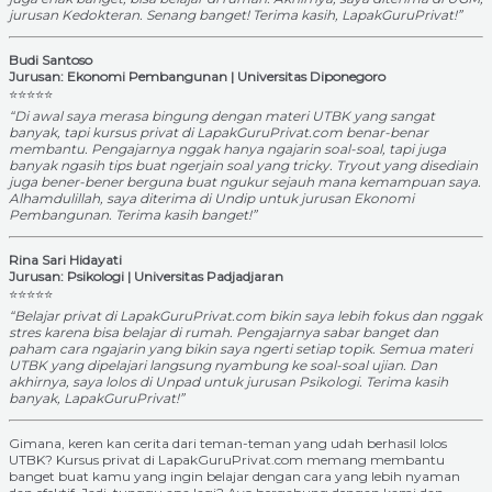
jurusan Kedokteran. Senang banget! Terima kasih, LapakGuruPrivat!”
Budi Santoso
Jurusan: Ekonomi Pembangunan | Universitas Diponegoro
⭐⭐⭐⭐⭐
“Di awal saya merasa bingung dengan materi UTBK yang sangat
banyak, tapi kursus privat di LapakGuruPrivat.com benar-benar
membantu. Pengajarnya nggak hanya ngajarin soal-soal, tapi juga
banyak ngasih tips buat ngerjain soal yang tricky. Tryout yang disediain
juga bener-bener berguna buat ngukur sejauh mana kemampuan saya.
Alhamdulillah, saya diterima di Undip untuk jurusan Ekonomi
Pembangunan. Terima kasih banget!”
Rina Sari Hidayati
Jurusan: Psikologi | Universitas Padjadjaran
⭐⭐⭐⭐⭐
“Belajar privat di LapakGuruPrivat.com bikin saya lebih fokus dan nggak
stres karena bisa belajar di rumah. Pengajarnya sabar banget dan
paham cara ngajarin yang bikin saya ngerti setiap topik. Semua materi
UTBK yang dipelajari langsung nyambung ke soal-soal ujian. Dan
akhirnya, saya lolos di Unpad untuk jurusan Psikologi. Terima kasih
banyak, LapakGuruPrivat!”
Gimana, keren kan cerita dari teman-teman yang udah berhasil lolos
UTBK? Kursus privat di LapakGuruPrivat.com memang membantu
banget buat kamu yang ingin belajar dengan cara yang lebih nyaman