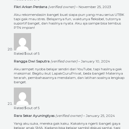
Fikri Arkan Perdana
(verified owner)
–
November 25, 2023
Aku rekomendasiin banget buat siapa pun yang mau serius UTBK
tapi gak mau stres. Belajarnya fun, waktunya fleksibel, tutornya
suportif banget, dan hasilnya nyata. Aku aja sampe bisa tembus
PTN impian!
Rated
5
out of 5
Rangga Dwi Saputra
(verified owner)
–
January 10, 2024
Aku sempet nyoba belajar sendiri dari YouTube, tapi hasilnya gak
maksimal. Begitu ikut LapakGuruPrivat, beda banget! Materinya
terarah, pembahasannya mendalam, dan latihan soalnya lengkap
banget.
Rated
5
out of 5
Rara Sekar Ayuningtyas
(verified owner)
–
January 25, 2024
Yang aku suka, mereka gak kaku. Kakaknya ngerti banget gaya
belajar anak SMA. Kadang bisa belajar sambil diskusi santai, tapi