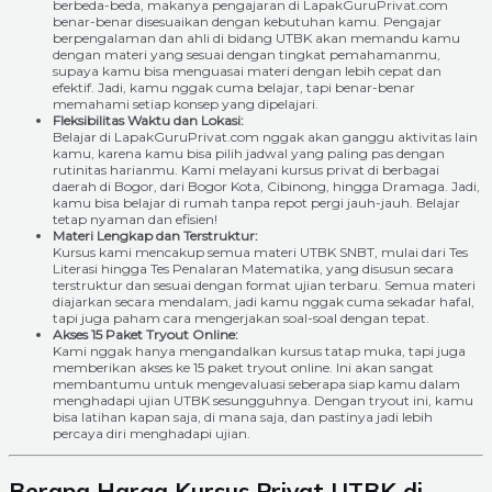
berbeda-beda, makanya pengajaran di LapakGuruPrivat.com
benar-benar disesuaikan dengan kebutuhan kamu. Pengajar
berpengalaman dan ahli di bidang UTBK akan memandu kamu
dengan materi yang sesuai dengan tingkat pemahamanmu,
supaya kamu bisa menguasai materi dengan lebih cepat dan
efektif. Jadi, kamu nggak cuma belajar, tapi benar-benar
memahami setiap konsep yang dipelajari.
Fleksibilitas Waktu dan Lokasi:
Belajar di LapakGuruPrivat.com nggak akan ganggu aktivitas lain
kamu, karena kamu bisa pilih jadwal yang paling pas dengan
rutinitas harianmu. Kami melayani kursus privat di berbagai
daerah di Bogor, dari Bogor Kota, Cibinong, hingga Dramaga. Jadi,
kamu bisa belajar di rumah tanpa repot pergi jauh-jauh. Belajar
tetap nyaman dan efisien!
Materi Lengkap dan Terstruktur:
Kursus kami mencakup semua materi UTBK SNBT, mulai dari Tes
Literasi hingga Tes Penalaran Matematika, yang disusun secara
terstruktur dan sesuai dengan format ujian terbaru. Semua materi
diajarkan secara mendalam, jadi kamu nggak cuma sekadar hafal,
tapi juga paham cara mengerjakan soal-soal dengan tepat.
Akses 15 Paket Tryout Online:
Kami nggak hanya mengandalkan kursus tatap muka, tapi juga
memberikan akses ke 15 paket tryout online. Ini akan sangat
membantumu untuk mengevaluasi seberapa siap kamu dalam
menghadapi ujian UTBK sesungguhnya. Dengan tryout ini, kamu
bisa latihan kapan saja, di mana saja, dan pastinya jadi lebih
percaya diri menghadapi ujian.
Berapa Harga Kursus Privat UTBK di