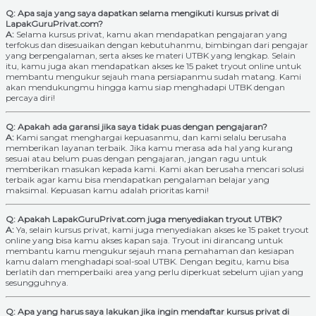
Q: Apa saja yang saya dapatkan selama mengikuti kursus privat di
LapakGuruPrivat.com?
A:
Selama kursus privat, kamu akan mendapatkan pengajaran yang
terfokus dan disesuaikan dengan kebutuhanmu, bimbingan dari pengajar
yang berpengalaman, serta akses ke materi UTBK yang lengkap. Selain
itu, kamu juga akan mendapatkan akses ke 15 paket tryout online untuk
membantu mengukur sejauh mana persiapanmu sudah matang. Kami
akan mendukungmu hingga kamu siap menghadapi UTBK dengan
percaya diri!
Q: Apakah ada garansi jika saya tidak puas dengan pengajaran?
A:
Kami sangat menghargai kepuasanmu, dan kami selalu berusaha
memberikan layanan terbaik. Jika kamu merasa ada hal yang kurang
sesuai atau belum puas dengan pengajaran, jangan ragu untuk
memberikan masukan kepada kami. Kami akan berusaha mencari solusi
terbaik agar kamu bisa mendapatkan pengalaman belajar yang
maksimal. Kepuasan kamu adalah prioritas kami!
Q: Apakah LapakGuruPrivat.com juga menyediakan tryout UTBK?
A:
Ya, selain kursus privat, kami juga menyediakan akses ke 15 paket tryout
online yang bisa kamu akses kapan saja. Tryout ini dirancang untuk
membantu kamu mengukur sejauh mana pemahaman dan kesiapan
kamu dalam menghadapi soal-soal UTBK. Dengan begitu, kamu bisa
berlatih dan memperbaiki area yang perlu diperkuat sebelum ujian yang
sesungguhnya.
Q: Apa yang harus saya lakukan jika ingin mendaftar kursus privat di