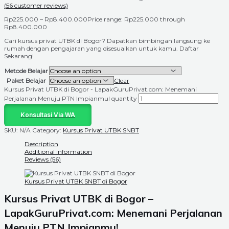
(
56
customer reviews)
Rp
225.000
–
Rp
8.400.000
Price range: Rp225.000 through
Rp8.400.000
Cari kursus privat UTBK di Bogor? Dapatkan bimbingan langsung ke
rumah dengan pengajaran yang disesuaikan untuk kamu. Daftar
Sekarang!
Metode Belajar
Paket Belajar
Clear
Kursus Privat UTBK di Bogor - LapakGuruPrivat.com: Menemani
Perjalanan Menuju PTN Impianmu! quantity
Konsultasi Via WA
SKU:
N/A
Category:
Kursus Privat UTBK SNBT
Description
Additional information
Reviews (56)
Kursus Privat UTBK SNBT di Bogor
Kursus Privat UTBK di Bogor –
LapakGuruPrivat.com: Menemani Perjalanan
Menuju PTN Impianmu!