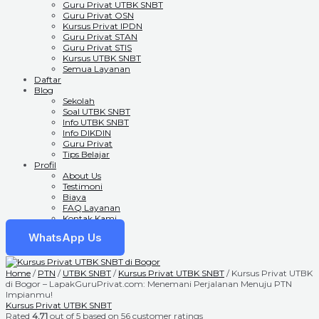
Guru Privat UTBK SNBT
Guru Privat OSN
Kursus Privat IPDN
Guru Privat STAN
Guru Privat STIS
Kursus UTBK SNBT
Semua Layanan
Daftar
Blog
Sekolah
Soal UTBK SNBT
Info UTBK SNBT
Info DIKDIN
Guru Privat
Tips Belajar
Profil
About Us
Testimoni
Biaya
FAQ Layanan
Kontak Kami
WhatsApp Us
Home
/
PTN
/
UTBK SNBT
/
Kursus Privat UTBK SNBT
/ Kursus Privat UTBK
di Bogor – LapakGuruPrivat.com: Menemani Perjalanan Menuju PTN
Impianmu!
Kursus Privat UTBK SNBT
Rated
4.71
out of 5 based on
56
customer ratings