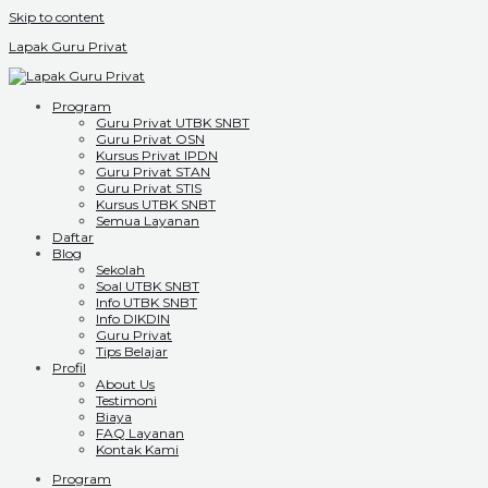
Skip to content
Lapak Guru Privat
Program
Guru Privat UTBK SNBT
Guru Privat OSN
Kursus Privat IPDN
Guru Privat STAN
Guru Privat STIS
Kursus UTBK SNBT
Semua Layanan
Daftar
Blog
Sekolah
Soal UTBK SNBT
Info UTBK SNBT
Info DIKDIN
Guru Privat
Tips Belajar
Profil
About Us
Testimoni
Biaya
FAQ Layanan
Kontak Kami
Program