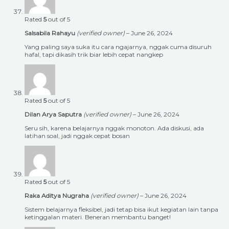
Rated
5
out of 5
Salsabila Rahayu
(verified owner)
–
June 26, 2024
Yang paling saya suka itu cara ngajarnya, nggak cuma disuruh
hafal, tapi dikasih trik biar lebih cepat nangkep
Rated
5
out of 5
Dilan Arya Saputra
(verified owner)
–
June 26, 2024
Seru sih, karena belajarnya nggak monoton. Ada diskusi, ada
latihan soal, jadi nggak cepat bosan
Rated
5
out of 5
Raka Aditya Nugraha
(verified owner)
–
June 26, 2024
Sistem belajarnya fleksibel, jadi tetap bisa ikut kegiatan lain tanpa
ketinggalan materi. Beneran membantu banget!