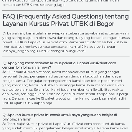
dan efektif. Jadi, tunggu apa lagi? Ayo bergabung dengan kami dan
persiapkan UTBK-mu sekarang juga!
FAQ (Frequently Asked Questions) tentang
Layanan Kursus Privat UTBK di Bogor
Di bawah ini, kami telah menyiapkan beberapa jawaban atas pertanyaan
yang sering diajukan oleh siswa dan orangtua yang tertarik dengan kursus
privat UTBK di LapakGuruPrivat.com. Kami harap informasi berikut bisa
membantu menjawab rasa penasaran kamu! Jika ada pertanyaan
lainnya, jangan ragu untuk menghubungi kami.
Q: Apa yang membedakan kursus privat di LapakGuruPrivat.com
dengan bimbingan lainnya?
A:
Di LapakGuruPrivat.com, kami menawarkan kursus yang sangat
personal. Setiap pengajaran disesuaikan dengan kebutuhan dan gaya
belajar kamu. Pengajar berpengalaman kami akan fokus pada materi
yang memang kamu butuhkan, sehingga kamu bisa memaksimalkan
waktu belajarmu. Selain itu, kami juga memberikan fleksibilitas waktu
dan lokasi, sehingga kamu bisa belajar di rumah sendiri tanpa harus pergi
jauh. Dengan akses ke 15 paket tryout online, kamu juga bisa melatih diri
untuk ujian UTBK kapan saja.
Q: Apakah kursus privat ini cocok untuk saya yang sudah belajar di
bimbingan lain?
A:
Tentu saja! Kursus privat di LapakGuruPrivat.com cocok untuk kamu
yang sudah memiliki pengalaman belajar sebelumnya, karena kami akan