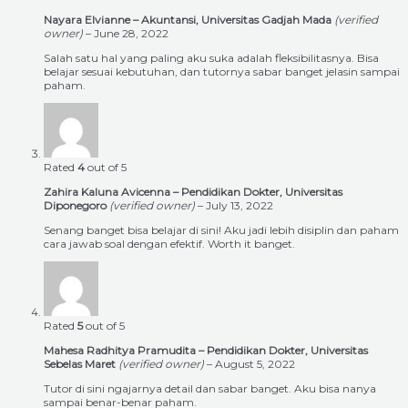
Nayara Elvianne – Akuntansi, Universitas Gadjah Mada
(verified
owner)
–
June 28, 2022
Salah satu hal yang paling aku suka adalah fleksibilitasnya. Bisa
belajar sesuai kebutuhan, dan tutornya sabar banget jelasin sampai
paham.
Rated
4
out of 5
Zahira Kaluna Avicenna – Pendidikan Dokter, Universitas
Diponegoro
(verified owner)
–
July 13, 2022
Senang banget bisa belajar di sini! Aku jadi lebih disiplin dan paham
cara jawab soal dengan efektif. Worth it banget.
Rated
5
out of 5
Mahesa Radhitya Pramudita – Pendidikan Dokter, Universitas
Sebelas Maret
(verified owner)
–
August 5, 2022
Tutor di sini ngajarnya detail dan sabar banget. Aku bisa nanya
sampai benar-benar paham.