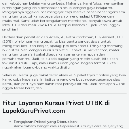
dan kebutuhan belajar yang berbeda. Makanya, kami fokus memberikan
bimbingan yang lebih personal dan sesuai dengan gaya belajarmu.
Pengajarnya nggak cuma mengajar, tapi mereka bener-bener ngerti apa
yang kamu butuhkan supaya bisa siap menghadapi UTBK dengan
maksimal. Kami udah berpengalaman membantu banyak siswa untuk
lolos UTBK dan masuk ke PTN-PTN top di Indonesia—jadi, kamu nggak
sendirian!
Berdasarkan penelitian dari Rozak, A., Fathurrochman, I., & Ristianti, D. H.
(2018), bimbingan yang tepat itu bisa bantu banget siswa untuk
mengatasi kesulitan belajar, apalagi pas persiapan UTBK yang memang
bikin stres. Nah, dengan kursus privat di LapakGuruPrivat.com, materi
yang kamu pelajari bakal disesuaikan sama kemampuan dan
pemahamanmu. Jadi, kalau ada bagian yang masih susah, kita akan
fokusin itu dulu. Tapi, kalau kamu udah jago di bagian tertentu, kita
nggak akan buang-buang waktu di situ.
Selain itu, kamu juga bakal dapet akses ke 15 paket tryout online yang bisa
kamu coba kapan aja. Ini jadi cara yang oke buat ngecek seberapa siap
kamu, dan pastinya nambahin rasa percaya dirimu. Jadi, persiapan UTBK
nggak terasa berat, deh!
Fitur Layanan Kursus Privat UTBK di
LapakGuruPrivat.com
Pengajaran Pribadi yang Disesuaikan:
Kami paham banget kalau tiap siswa itu punya cara belajar yang