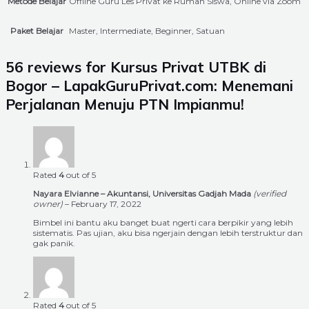
Metode Belajar
Offline Guru Les Privat ke Rumah Siswa, Online via Zoom
Paket Belajar
Master, Intermediate, Beginner, Satuan
56 reviews for
Kursus Privat UTBK di
Bogor – LapakGuruPrivat.com: Menemani
Perjalanan Menuju PTN Impianmu!
Rated
4
out of 5
Nayara Elvianne – Akuntansi, Universitas Gadjah Mada
(verified
owner)
–
February 17, 2022
Bimbel ini bantu aku banget buat ngerti cara berpikir yang lebih
sistematis. Pas ujian, aku bisa ngerjain dengan lebih terstruktur dan
gak panik.
Rated
4
out of 5