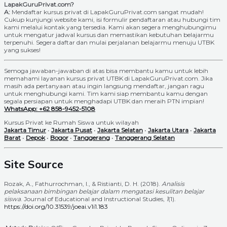
LapakGuruPrivat.com?
A:
Mendaftar kursus privat di LapakGuruPrivat.com sangat mudah!
Cukup kunjungi website kami, isi formulir pendaftaran atau hubungi tim
kami melalui kontak yang tersedia. Kami akan segera menghubungimu
untuk mengatur jadwal kursus dan memastikan kebutuhan belajarmu
terpenuhi. Segera daftar dan mulai perjalanan belajarmu menuju UTBK
yang sukses!
Semoga jawaban-jawaban di atas bisa membantu kamu untuk lebih
memahami layanan kursus privat UTBK di LapakGuruPrivat.com. Jika
masih ada pertanyaan atau ingin langsung mendaftar, jangan ragu
untuk menghubungi kami. Tim kami siap membantu kamu dengan
segala persiapan untuk menghadapi UTBK dan meraih PTN impian!
WhatsApp: +62 858-9452-5108
Kursus Privat ke Rumah Siswa untuk wilayah
Jakarta Timur
•
Jakarta Pusat
•
Jakarta Selatan
•
Jakarta Utara
•
Jakarta
Barat
•
Depok
•
Bogor
•
Tanggerang
•
Tanggerang Selatan
Site Source
Rozak, A., Fathurrochman, I., & Ristianti, D. H. (2018).
Analisis
pelaksanaan bimbingan belajar dalam mengatasi kesulitan belajar
siswa
. Journal of Educational and Instructional Studies,
1
(1).
https://doi.org/10.31539/joeai.v1i1.183