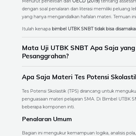
Menurut penelitian dari
OECD (2019)
tentang assessme
dengan soal penalaran dan literasi memiliki peluang le
yang hanya mengandalkan hafalan materi. Temuan ini 
Itulah kenapa
bimbel UTBK SNBT tidak bisa disamaka
Mata Uji UTBK SNBT Apa Saja yang D
Pesanggrahan?
Apa Saja Materi Tes Potensi Skolas
Tes Potensi Skolastik (TPS) dirancang untuk menguk
penguasaan materi pelajaran SMA. Di Bimbel UTBK
beberapa komponen inti.
Penalaran Umum
Bagian ini mengukur kemampuan logika, analisis pola