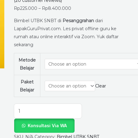
SNBT
(
20
customer reviews)
di
Rp
225.000
–
Rp
8.400.000
Pesanggrahan,
Bimbel UTBK SNBT di
Pesanggrahan
dari
Jakarta
LapakGuruPrivat.com. Les privat offline guru ke
Selatan
rumah atau online interaktif via Zoom. Yuk daftar
di
sekarang
LapakGuruPrivat.com
quantity
Metode
Belajar
Paket
Clear
Belajar
Konsultasi Via WA
SKU:
N/A
Category:
Bimbel UTBK SNBT