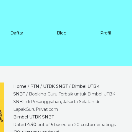
Daftar
Blog
Profil
Booking
Price
Home
/
PTN
/
UTBK SNBT
/
Bimbel UTBK
Guru
range:
SNBT
/ Booking Guru Terbaik untuk Bimbel UTBK
Terbaik
Rp225.000
SNBT di Pesanggrahan, Jakarta Selatan di
untuk
through
LapakGuruPrivat.com
Bimbel
Rp8.400.000
Bimbel UTBK SNBT
UTBK
Rated
4.40
out of 5 based on
20
customer ratings