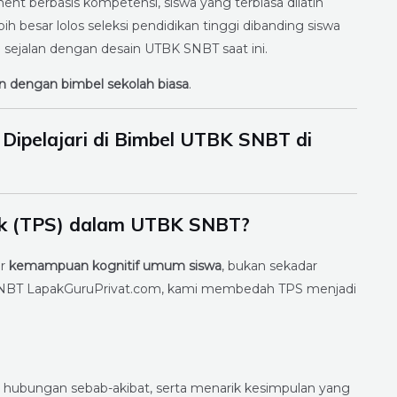
nt berbasis kompetensi, siswa yang terbiasa dilatih
bih besar lolos seleksi pendidikan tinggi dibanding siswa
sejalan dengan desain UTBK SNBT saat ini.
n dengan bimbel sekolah biasa
.
ipelajari di Bimbel UTBK SNBT di
tik (TPS) dalam UTBK SNBT?
ur
kemampuan kognitif umum siswa
, bukan sekadar
 SNBT LapakGuruPrivat.com, kami membedah TPS menjadi
, hubungan sebab-akibat, serta menarik kesimpulan yang