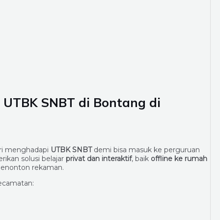
l UTBK SNBT di
Bontang
di
iri menghadapi
UTBK SNBT
demi bisa masuk ke perguruan
ikan solusi belajar
privat dan interaktif
, baik
offline ke rumah
menonton rekaman.
ecamatan: