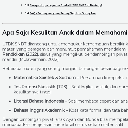
Berapa Harga Layanan Bimbel UTBK SNBT di Bontang?
FAQ – Pertanyaan yang Sering Diajukan Orang Tua
Apa Saja Kesulitan Anak dalam Memaham
UTBK SNBT dirancang untuk mengukur kemampuan berpikir kritis,
materi yang beragam dan menuntut pemahaman mendalam. Me
Pendidikan (2022)
, siswa yang mengikuti pendampingan priva
mandiri (Mulawarman, 2022).
Beberapa materi yang sering menjadi tantangan besar bagi sis
Matematika Saintek & Soshum
– Persamaan kompleks, int
Tes Potensi Skolastik (TPS)
– Soal logika, analitik, dan 
kesulitannya tinggi.
Literasi Bahasa Indonesia
– Soal membaca cepat dan anal
Bahasa Inggris Akademik
– Kosa kata formal dan tata ba
Dengan bimbingan privat, anak Ayah dan Bunda bisa mempelaja
mendapatkan penjelasan mendetail untuk setiap materi sulit.