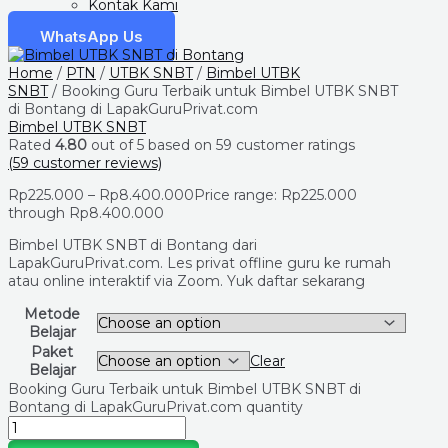
Kontak Kami
WhatsApp Us
Home
/
PTN
/
UTBK SNBT
/
Bimbel UTBK
SNBT
/ Booking Guru Terbaik untuk Bimbel UTBK SNBT
di Bontang di LapakGuruPrivat.com
Bimbel UTBK SNBT
Rated
4.80
out of 5 based on
59
customer ratings
(
59
customer reviews)
Rp
225.000
–
Rp
8.400.000
Price range: Rp225.000
through Rp8.400.000
Bimbel UTBK SNBT di Bontang dari
LapakGuruPrivat.com. Les privat offline guru ke rumah
atau online interaktif via Zoom. Yuk daftar sekarang
Metode
Belajar
Paket
Clear
Belajar
Booking Guru Terbaik untuk Bimbel UTBK SNBT di
Bontang di LapakGuruPrivat.com quantity