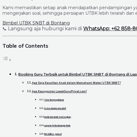
Kami memastikan setiap anak mendapatkan pendampingan yan
mengerjakan soal, sehingga persiapan UTBK lebih terarah dan ef
Bimbel UTBK SNBT di Bontang
Langsung aja hubungi kami di
WhatsApp: +62 858-8
📞
Table of Contents
Booking Guru Terbaik untuk Bimbel UTBK SNBT di Bontang di La
Apa Saja Kesulitan Anak dalam Memahami Materi UTBK SNBT?
Apa Keunggulan LapakGuruPrivat.com?
Tutor Berpengalaman
Sistem Belajar Interaktif
Modul dan Bank Soal Lengkap
Laporan Perkembangan Rutin
Fleksibilitas Jadwal