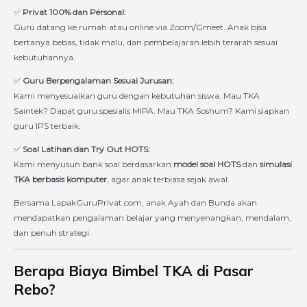
✅
Privat 100% dan Personal:
Guru datang ke rumah atau online via Zoom/Gmeet. Anak bisa
bertanya bebas, tidak malu, dan pembelajaran lebih terarah sesuai
kebutuhannya.
✅
Guru Berpengalaman Sesuai Jurusan:
Kami menyesuaikan guru dengan kebutuhan siswa. Mau TKA
Saintek? Dapat guru spesialis MIPA. Mau TKA Soshum? Kami siapkan
guru IPS terbaik.
✅
Soal Latihan dan Try Out HOTS:
Kami menyusun bank soal berdasarkan
model soal HOTS
dan
simulasi
TKA berbasis komputer
, agar anak terbiasa sejak awal.
Bersama LapakGuruPrivat.com, anak Ayah dan Bunda akan
mendapatkan pengalaman belajar yang menyenangkan, mendalam,
dan penuh strategi.
Berapa Biaya Bimbel TKA di Pasar
Rebo?