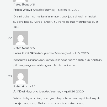
Rated
5
out of 5
Felicia Wijaya
(verified owner)
–
March 18, 2020
Di sini bukan cuma belajar materi, tapi juga dikasih mindset
supaya bisa survive di SNBP. Itu yang paling membekas buat
aku.
Rated
5
out of 5
Laras Putri Oktaviani
(verified owner)
–
April 10, 2020
Konsultasi jurusan dan kampus sangat membantu aku nentuin
pilihan yang sesuai dengan nilai dan minatku.
Rated
4
out of 5
Arif Dwi Nugroho
(verified owner)
–
April 26, 2020
Walau belajar online, rasanya tetap intens dan dapet feel kayak
belajar langsung. Bukan cuma nonton video doang.