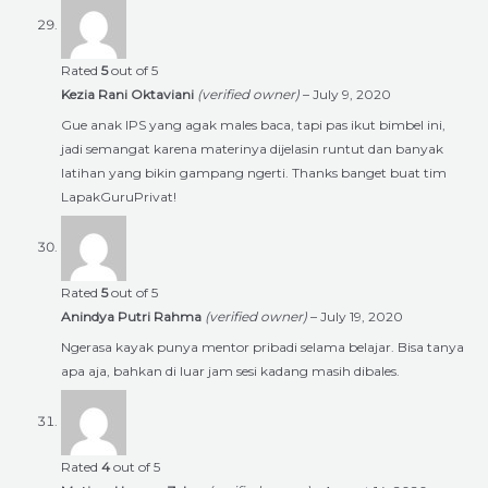
Rated
5
out of 5
Kezia Rani Oktaviani
(verified owner)
–
July 9, 2020
Gue anak IPS yang agak males baca, tapi pas ikut bimbel ini,
jadi semangat karena materinya dijelasin runtut dan banyak
latihan yang bikin gampang ngerti. Thanks banget buat tim
LapakGuruPrivat!
Rated
5
out of 5
Anindya Putri Rahma
(verified owner)
–
July 19, 2020
Ngerasa kayak punya mentor pribadi selama belajar. Bisa tanya
apa aja, bahkan di luar jam sesi kadang masih dibales.
Rated
4
out of 5