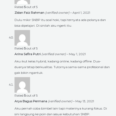
Rated
5
out of 5
Zidan Faiz Rahman
(verified owner)
–
April 1, 2021
Dulu mikir SNBP itu soal hoki, tapi ternyata ada polanya dan
bisa dipelajari. Di sinilah aku ngerti itu.
Rated
5
out of 5
Arina Safira Putri
(verified owner)
–
May 1, 2021
Aku ikut kelas hybrid, kadang online, kadang offline. Dua-
duanya tetap berkualitas. Tutornya sama-sama profesional dan
gak bikin ngantuk.
Rated
5
out of 5
Arya Bagus Permana
(verified owner)
–
May 13, 2021
Aku pernah coba bimbel lain tapi materinya kurang fokus. Di
sini langsung ke poin dan sesuai kebutuhan SNBP.