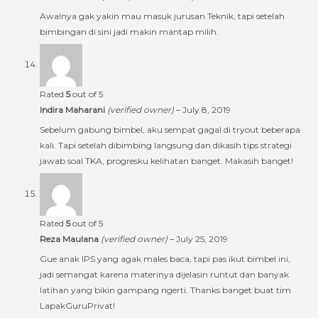
Awalnya gak yakin mau masuk jurusan Teknik, tapi setelah
bimbingan di sini jadi makin mantap milih.
Rated
5
out of 5
Indira Maharani
(verified owner)
–
July 8, 2019
Sebelum gabung bimbel, aku sempat gagal di tryout beberapa
kali. Tapi setelah dibimbing langsung dan dikasih tips strategi
jawab soal TKA, progresku kelihatan banget. Makasih banget!
Rated
5
out of 5
Reza Maulana
(verified owner)
–
July 25, 2019
Gue anak IPS yang agak males baca, tapi pas ikut bimbel ini,
jadi semangat karena materinya dijelasin runtut dan banyak
latihan yang bikin gampang ngerti. Thanks banget buat tim
LapakGuruPrivat!