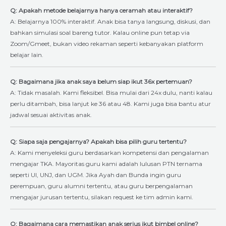
Q: Apakah metode belajarnya hanya ceramah atau interaktif?
A: Belajarnya 100% interaktif. Anak bisa tanya langsung, diskusi, dan
bahkan simulasi soal bareng tutor. Kalau online pun tetap via
Zoom/Gmeet, bukan video rekaman seperti kebanyakan platform
belajar lain.
Q: Bagaimana jika anak saya belum siap ikut 36x pertemuan?
A: Tidak masalah. Kami fleksibel. Bisa mulai dari 24x dulu, nanti kalau
perlu ditambah, bisa lanjut ke 36 atau 48. Kami juga bisa bantu atur
jadwal sesuai aktivitas anak.
Q: Siapa saja pengajarnya? Apakah bisa pilih guru tertentu?
A: Kami menyeleksi guru berdasarkan kompetensi dan pengalaman
mengajar TKA. Mayoritas guru kami adalah lulusan PTN ternama
seperti UI, UNJ, dan UGM. Jika Ayah dan Bunda ingin guru
perempuan, guru alumni tertentu, atau guru berpengalaman
mengajar jurusan tertentu, silakan request ke tim admin kami.
Q: Bagaimana cara memastikan anak serius ikut bimbel online?