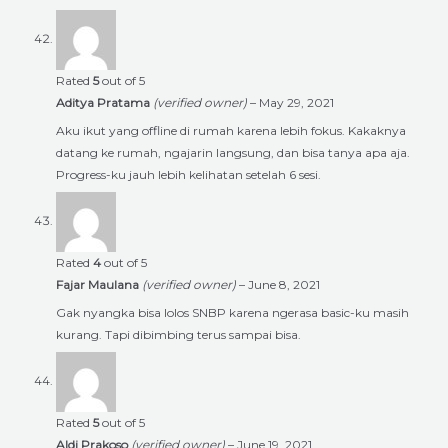
Rated
5
out of 5
Aditya Pratama
(verified owner)
–
May 29, 2021
Aku ikut yang offline di rumah karena lebih fokus. Kakaknya
datang ke rumah, ngajarin langsung, dan bisa tanya apa aja.
Progress-ku jauh lebih kelihatan setelah 6 sesi.
Rated
4
out of 5
Fajar Maulana
(verified owner)
–
June 8, 2021
Gak nyangka bisa lolos SNBP karena ngerasa basic-ku masih
kurang. Tapi dibimbing terus sampai bisa.
Rated
5
out of 5
Aldi Prakoso
(verified owner)
–
June 19, 2021