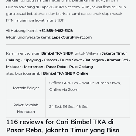
Jangan tunggu sampai mepet ujian. Daftarkan anak Ayah dan
Bunda sekarang di LapakGuruPrivat.com. Pilih jadwal fleksibel, pilih
guru sesuai kebutuhan, dan biarkan kami bantu anak siap masuk
PTN impiannya lewat jalur SNBP.
📲
Hubungi kami :
+62 858-9452-5108
🌐
Kunjungi website kami:
LapakGuruPrivat.com
Kami menyediakan
Bimbel TKA SNBP
untuk Wilayah
Jakarta Timur
Cakung
•
Cipayung
•
Ciracas
•
Duren Sawit
•
Jatinegara
•
Kramat Jati
•
Makasar
•
Matraman
•
Pasar Rebo
•
Pulo Gadung
atau bisa juga ambil
Bimbel TKA SNBP Online
Offline Guru Les Privat ke Rumah Siswa,
Metode Belajar
Online via Zoom
Paket Sekolah
24 Sesi, 36 Sesi, 48 Sesi
Kedinasan
116 reviews for
Cari Bimbel TKA di
Pasar Rebo, Jakarta Timur yang Bisa