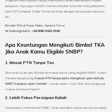
Program kami bukan hanya membantu anak memahami materi
pelajaran, tapi juga melatih mereka berpikir kritis dan menyelesaikan
soal HOTS (Higher Order Thinking Skills) dengan tenang dan percaya
diri.
Bimbel TKA di Pasar Rebo, Jakarta Timur
📲
Hubungi kami :
+62 858-9452-5108
Apa Keuntungan Mengikuti Bimbel TKA
Jika Anak Kamu Eligible SNBP?
1. Masuk PTN Tanpa Tes
Jika anak Ayah dan Bunda termasuk siswa yang
eligible
SNBP, maka
mereka berpeluang
masuk PTN tanpa perlu mengikuti ujian tertulis
SNBT maupun ujian mandiri
. Cukup rapor + nilai TKA, bisa langsung
masuk kampus impian!
2. Lebih Fokus Persiapan Kuliah
Tanpa perlu memikirkan SNBT, anak bisa lebih santai dan punya lebih