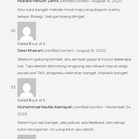
Mutiara Hanum Zahra
(verified owner)
–
August 14, 2020
Aku suka banget metode mind map yang diajarin waktu
belajar Biologi. Jadi gampang diingat.
Rated
5
out of 5
Dewi Khairani
(verified owner)
–
August 19, 2020
Sebelum gabung bimbel, aku sempat gagal di tryout beberapa
kali. Tapi setelah dibimbing langsung dan dikasih tips strategi
jawab soal TKA, progresku kelihatan banget. Makasih banget!
Rated
5
out of 5
Muhammad Naufal Alamsyah
(verified owner)
–
November 24,
2020
Sistemnya rapi banget, ada jadwal, ada feedback, dan setiap
tutor terorganisir. Ini yang bikin aku betah.