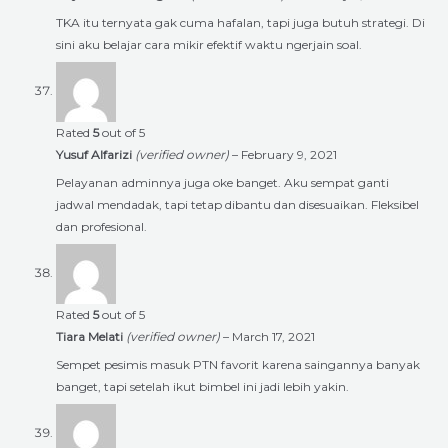
TKA itu ternyata gak cuma hafalan, tapi juga butuh strategi. Di
sini aku belajar cara mikir efektif waktu ngerjain soal.
Rated
5
out of 5
Yusuf Alfarizi
(verified owner)
–
February 9, 2021
Pelayanan adminnya juga oke banget. Aku sempat ganti
jadwal mendadak, tapi tetap dibantu dan disesuaikan. Fleksibel
dan profesional.
Rated
5
out of 5
Tiara Melati
(verified owner)
–
March 17, 2021
Sempet pesimis masuk PTN favorit karena saingannya banyak
banget, tapi setelah ikut bimbel ini jadi lebih yakin.