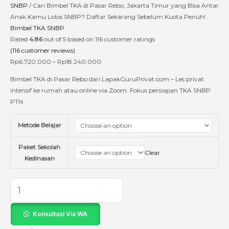
quantity
SNBP
/ Cari Bimbel TKA di Pasar Rebo, Jakarta Timur yang Bisa Antar
Anak Kamu Lolos SNBP? Daftar Sekarang Sebelum Kuota Penuh!
Bimbel TKA SNBP
Rated
4.86
out of 5 based on
116
customer ratings
(
116
customer reviews)
Rp
6.720.000
–
Rp
18.240.000
Bimbel TKA di Pasar Rebo dari LapakGuruPrivat.com – Les privat
intensif ke rumah atau online via Zoom. Fokus persiapan TKA SNBP
PTN
Metode Belajar
Paket Sekolah
Clear
Kedinasan
Konsultasi Via WA