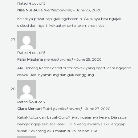
Rated
4
out of 5
Nisa Nur Aulia
(verified owner)
–
June 23, 2020
Kelasnya privat tapi gak ngebosenin. Gurunya bisa ngajak
diskusi dan ngerti kekuatan serta kelemahan kita.
Rated
4
out of 5
Fajar Maulana
(verified owner)
–
June 25, 2020
Aku seneng karena dapet tutor cewek yang ngerti cara ngajarin
cewek. Jadi nyambung dan gak canggung.
Rated
5
out of 5
Clara Mentari Putri
(verified owner)
–
June 27, 2020
Kakak tutor dari LapakGuruPrivat ngajarnya keren. Dia sabar
banget ngejelasin soal-soal HOTS yang awalnya aku anggap
susah. Sekarang aku malah suka latihan TKA!