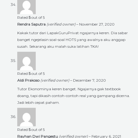
Rated
5
out of 5
Rendra Saputra
(verified owner)
–
November 27, 2020
Kakak tutor dari LapakGuruPrivat ngajarnya keren. Dia sabar
banget ngejelasin soal-soal HOTS yang awalnya aku anggap
susah. Sekarang aku malah suka latihan TKA!
Rated
5
out of 5
Aldi Prakoso
(verified owner)
–
December 7, 2020
Tutor Ekonominya keren banget. Ngajarnya gak textbook
doang, tapi dikasih contoh-contoh real yang gampang dicerna.
Jadi lebih cepat paham.
Rated
5
out of 5
Rayhan Dwi Pangestu
(verified owner)
–
February 6, 2021