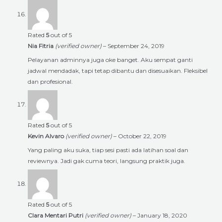
Rated
5
out of 5
Nia Fitria
(verified owner)
–
September 24, 2019
Pelayanan adminnya juga oke banget. Aku sempat ganti
jadwal mendadak, tapi tetap dibantu dan disesuaikan. Fleksibel
dan profesional.
Rated
5
out of 5
Kevin Alvaro
(verified owner)
–
October 22, 2019
Yang paling aku suka, tiap sesi pasti ada latihan soal dan
reviewnya. Jadi gak cuma teori, langsung praktik juga.
Rated
5
out of 5
Clara Mentari Putri
(verified owner)
–
January 18, 2020