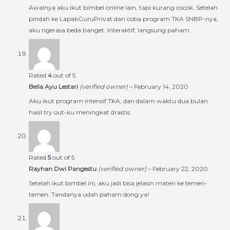
Awalnya aku ikut bimbel online lain, tapi kurang cocok. Setelah
pindah ke LapakGuruPrivat dan coba program TKA SNBP-nya,
aku ngerasa beda banget. Interaktif, langsung paham.
Rated
4
out of 5
Bella Ayu Lestari
(verified owner)
–
February 14, 2020
Aku ikut program intensif TKA, dan dalam waktu dua bulan
hasil try out-ku meningkat drastis.
Rated
5
out of 5
Rayhan Dwi Pangestu
(verified owner)
–
February 22, 2020
Setelah ikut bimbel ini, aku jadi bisa jelasin materi ke temen-
temen. Tandanya udah paham dong ya!