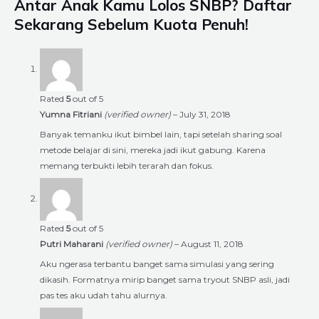
Antar Anak Kamu Lolos SNBP? Daftar
Sekarang Sebelum Kuota Penuh!
Rated
5
out of 5
Yumna Fitriani
(verified owner)
–
July 31, 2018
Banyak temanku ikut bimbel lain, tapi setelah sharing soal
metode belajar di sini, mereka jadi ikut gabung. Karena
memang terbukti lebih terarah dan fokus.
Rated
5
out of 5
Putri Maharani
(verified owner)
–
August 11, 2018
Aku ngerasa terbantu banget sama simulasi yang sering
dikasih. Formatnya mirip banget sama tryout SNBP asli, jadi
pas tes aku udah tahu alurnya.