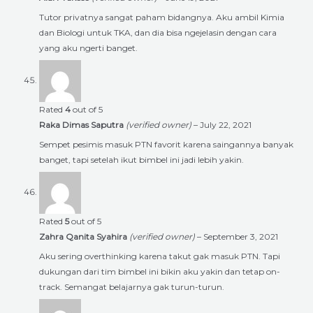
Tutor privatnya sangat paham bidangnya. Aku ambil Kimia
dan Biologi untuk TKA, dan dia bisa ngejelasin dengan cara
yang aku ngerti banget.
Rated
4
out of 5
Raka Dimas Saputra
(verified owner)
–
July 22, 2021
Sempet pesimis masuk PTN favorit karena saingannya banyak
banget, tapi setelah ikut bimbel ini jadi lebih yakin.
Rated
5
out of 5
Zahra Qanita Syahira
(verified owner)
–
September 3, 2021
Aku sering overthinking karena takut gak masuk PTN. Tapi
dukungan dari tim bimbel ini bikin aku yakin dan tetap on-
track. Semangat belajarnya gak turun-turun.