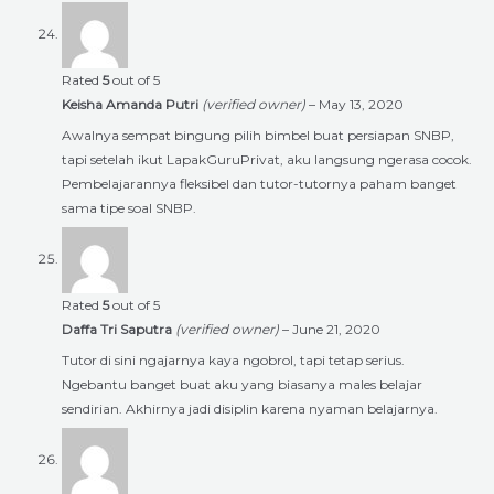
Rated
5
out of 5
Keisha Amanda Putri
(verified owner)
–
May 13, 2020
Awalnya sempat bingung pilih bimbel buat persiapan SNBP,
tapi setelah ikut LapakGuruPrivat, aku langsung ngerasa cocok.
Pembelajarannya fleksibel dan tutor-tutornya paham banget
sama tipe soal SNBP.
Rated
5
out of 5
Daffa Tri Saputra
(verified owner)
–
June 21, 2020
Tutor di sini ngajarnya kaya ngobrol, tapi tetap serius.
Ngebantu banget buat aku yang biasanya males belajar
sendirian. Akhirnya jadi disiplin karena nyaman belajarnya.