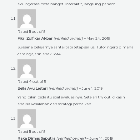
aku ngerasa beda banget. Interaktif, langsung paham.
Rated
5
out of 5
Fikri Zulfikar Akbar
(verified owner)
–
May 24, 2019
Suasana belajarnya santai tapi tetap serius. Tutor ngerti gimana
cara ngajarin anak SMA.
Rated
4
out of 5
Bella Ayu Lestari
(verified owner)
–
June 1, 2019
Yang bikin beda itu soal evaluasinya. Setelah try out, dikasih
analisis kesalahan dan strategi perbaikan.
Rated
5
out of 5
Raka Dimas Saputra
(verified owner)
–
June 14, 2019