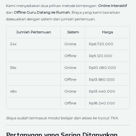
Kami menyediakan dua pilihan metode bimbingan:
Online Interaktif
dan
Offline Guru Datang ke Rumah.
Biaya yang kami tawarkan
disesuaikan dengan sistem dan jumlah pertemuan.
Jumlah Pertemuan
Sistem
Harga
24x
Online
Rp6.720.000
Offline
Rp9.120.000
36x
Online
Rp10.080.000
Offline
Rp13.680.000
48x
Online
Rp13.440.000
Offline
Rp18.240.000
Biaya sudah termasuk modul belajar dan akses ke tryout TKA.
Pertanyaan yang Sering Ditanyakan