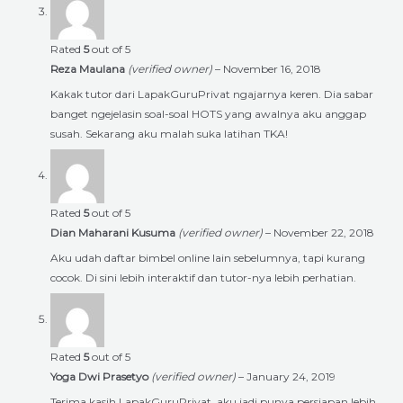
Rated
5
out of 5
Reza Maulana
(verified owner)
–
November 16, 2018
Kakak tutor dari LapakGuruPrivat ngajarnya keren. Dia sabar
banget ngejelasin soal-soal HOTS yang awalnya aku anggap
susah. Sekarang aku malah suka latihan TKA!
Rated
5
out of 5
Dian Maharani Kusuma
(verified owner)
–
November 22, 2018
Aku udah daftar bimbel online lain sebelumnya, tapi kurang
cocok. Di sini lebih interaktif dan tutor-nya lebih perhatian.
Rated
5
out of 5
Yoga Dwi Prasetyo
(verified owner)
–
January 24, 2019
Terima kasih LapakGuruPrivat, aku jadi punya persiapan lebih