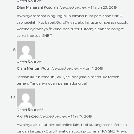
Rated
5
out of 5
Dian Maharani Kusuma
(verified owner)
–
March 23, 2019
Awalnya sempat bingung pilih bimbel buat persiapan SNBP,
tapi setelah ikut LapakGuruPrivat, aku langsung ngerasa cocok.
Pembelajarannya fleksibel dan tutor-tutornya paham banget
sama tipe soal SNBP.
Rated
5
out of 5
Clara Mentari Putri
(verified owner)
–
April 1, 2019
Setelah ikut bimbel ini, aku jadi bisa jelasin materi ke temen-
temen. Tandanya udah paham dong ya!
Rated
5
out of 5
Aldi Prakoso
(verified owner)
–
May 17, 2019
Awalnya aku ikut bimbel online lain, tapi kurang cocok. Setelah
pindah ke LapakGuruPrivat dan coba program TKA SNBP-nya,