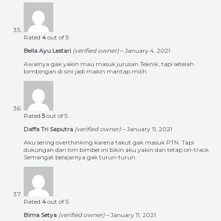
Rated
4
out of 5
Bella Ayu Lestari
(verified owner)
–
January 4, 2021
Awalnya gak yakin mau masuk jurusan Teknik, tapi setelah
bimbingan di sini jadi makin mantap milih.
Rated
5
out of 5
Daffa Tri Saputra
(verified owner)
–
January 11, 2021
Aku sering overthinking karena takut gak masuk PTN. Tapi
dukungan dari tim bimbel ini bikin aku yakin dan tetap on-track.
Semangat belajarnya gak turun-turun.
Rated
4
out of 5
Bima Setya
(verified owner)
–
January 11, 2021