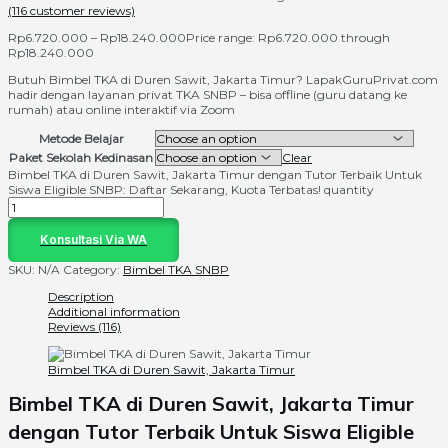
(
116
customer reviews)
Rp
6.720.000
–
Rp
18.240.000
Price range: Rp6.720.000 through
Rp18.240.000
Butuh Bimbel TKA di Duren Sawit, Jakarta Timur? LapakGuruPrivat.com
hadir dengan layanan privat TKA SNBP – bisa offline (guru datang ke
rumah) atau online interaktif via Zoom
Metode Belajar
Paket Sekolah Kedinasan
Clear
Bimbel TKA di Duren Sawit, Jakarta Timur dengan Tutor Terbaik Untuk
Siswa Eligible SNBP: Daftar Sekarang, Kuota Terbatas! quantity
Konsultasi Via WA
SKU:
N/A
Category:
Bimbel TKA SNBP
Description
Additional information
Reviews (116)
Bimbel TKA di Duren Sawit, Jakarta Timur
Bimbel TKA di Duren Sawit, Jakarta Timur
dengan Tutor Terbaik Untuk Siswa Eligible