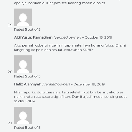
apa aja, bahkan di luar jam sesi kadang masih dibales.
Rated
5
out of 5
Aldi Yusup Ramadhan
(verified owner)
–
October 15, 2019
Aku pernah coba bimbel lain tapi materinya kurang fokus. Di sini
langsung ke poin dan sesuai kebutuhan SNBP.
Rated
5
out of 5
Hafiz Alamsyah
(verified owner)
–
December 19, 2019
Nilai raporku dulu biasa aja, tapi setelah ikut bimbel ini, aku bisa
naikin rata-rata secara signifikan. Dan itu jadi modal penting buat
seleksi SNBP.
Rated
5
out of 5