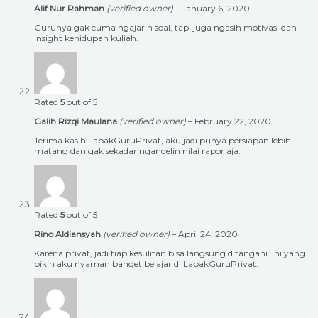
Alif Nur Rahman
(verified owner)
–
January 6, 2020
Gurunya gak cuma ngajarin soal, tapi juga ngasih motivasi dan
insight kehidupan kuliah.
Rated
5
out of 5
Galih Rizqi Maulana
(verified owner)
–
February 22, 2020
Terima kasih LapakGuruPrivat, aku jadi punya persiapan lebih
matang dan gak sekadar ngandelin nilai rapor aja.
Rated
5
out of 5
Rino Aldiansyah
(verified owner)
–
April 24, 2020
Karena privat, jadi tiap kesulitan bisa langsung ditangani. Ini yang
bikin aku nyaman banget belajar di LapakGuruPrivat.