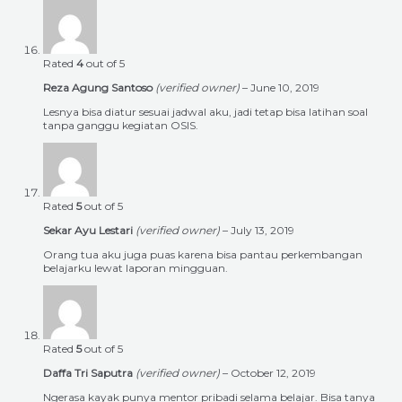
Rated
4
out of 5
Reza Agung Santoso
(verified owner)
–
June 10, 2019
Lesnya bisa diatur sesuai jadwal aku, jadi tetap bisa latihan soal
tanpa ganggu kegiatan OSIS.
Rated
5
out of 5
Sekar Ayu Lestari
(verified owner)
–
July 13, 2019
Orang tua aku juga puas karena bisa pantau perkembangan
belajarku lewat laporan mingguan.
Rated
5
out of 5
Daffa Tri Saputra
(verified owner)
–
October 12, 2019
Ngerasa kayak punya mentor pribadi selama belajar. Bisa tanya