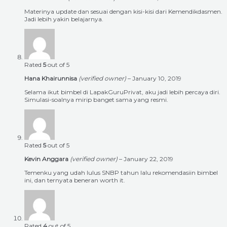
Materinya update dan sesuai dengan kisi-kisi dari Kemendikdasmen.
Jadi lebih yakin belajarnya.
Rated
5
out of 5
Hana Khairunnisa
(verified owner)
–
January 10, 2019
Selama ikut bimbel di LapakGuruPrivat, aku jadi lebih percaya diri.
Simulasi-soalnya mirip banget sama yang resmi.
Rated
5
out of 5
Kevin Anggara
(verified owner)
–
January 22, 2019
Temenku yang udah lulus SNBP tahun lalu rekomendasiin bimbel
ini, dan ternyata beneran worth it.
Rated
4
out of 5