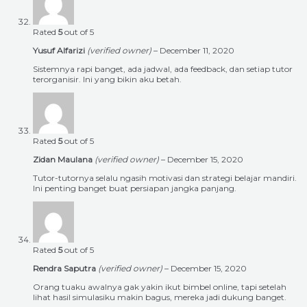
Rated
5
out of 5
Yusuf Alfarizi
(verified owner)
–
December 11, 2020
Sistemnya rapi banget, ada jadwal, ada feedback, dan setiap tutor
terorganisir. Ini yang bikin aku betah.
Rated
5
out of 5
Zidan Maulana
(verified owner)
–
December 15, 2020
Tutor-tutornya selalu ngasih motivasi dan strategi belajar mandiri.
Ini penting banget buat persiapan jangka panjang.
Rated
5
out of 5
Rendra Saputra
(verified owner)
–
December 15, 2020
Orang tuaku awalnya gak yakin ikut bimbel online, tapi setelah
lihat hasil simulasiku makin bagus, mereka jadi dukung banget.