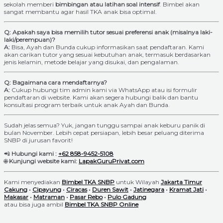
sekolah memberi
bimbingan atau latihan soal intensif
. Bimbel akan
sangat membantu agar hasil TKA anak bisa optimal.
Q: Apakah saya bisa memilih tutor sesuai preferensi anak (misalnya laki-
laki/perempuan)?
A:
Bisa, Ayah dan Bunda cukup informasikan saat pendaftaran. Kami
akan carikan tutor yang sesuai kebutuhan anak, termasuk berdasarkan
jenis kelamin, metode belajar yang disukai, dan pengalaman.
Q: Bagaimana cara mendaftarnya?
A:
Cukup hubungi tim admin kami via WhatsApp atau isi formulir
pendaftaran di website. Kami akan segera hubungi balik dan bantu
konsultasi program terbaik untuk anak Ayah dan Bunda.
Sudah jelas semua? Yuk, jangan tunggu sampai anak keburu panik di
bulan November. Lebih cepat persiapan, lebih besar peluang diterima
SNBP di jurusan favorit!
📲
Hubungi kami :
+62 858-9452-5108
🌐
Kunjungi website kami:
LapakGuruPrivat.com
Kami menyediakan
Bimbel TKA SNBP
untuk Wilayah
Jakarta Timur
Cakung
•
Cipayung
•
Ciracas
•
Duren Sawit
•
Jatinegara
•
Kramat Jati
•
Makasar
•
Matraman
•
Pasar Rebo
•
Pulo Gadung
atau bisa juga ambil
Bimbel TKA SNBP Online