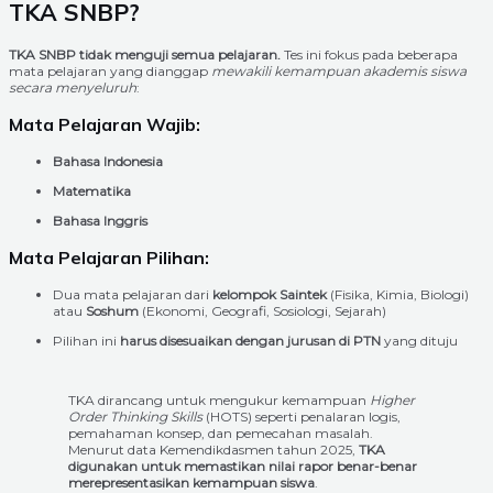
TKA SNBP?
TKA SNBP tidak menguji semua pelajaran.
Tes ini fokus pada beberapa
mata pelajaran yang dianggap
mewakili kemampuan akademis siswa
secara menyeluruh
:
Mata Pelajaran Wajib:
Bahasa Indonesia
Matematika
Bahasa Inggris
Mata Pelajaran Pilihan:
Dua mata pelajaran dari
kelompok Saintek
(Fisika, Kimia, Biologi)
atau
Soshum
(Ekonomi, Geografi, Sosiologi, Sejarah)
Pilihan ini
harus disesuaikan dengan jurusan di PTN
yang dituju
TKA dirancang untuk mengukur kemampuan
Higher
Order Thinking Skills
(HOTS) seperti penalaran logis,
pemahaman konsep, dan pemecahan masalah.
Menurut data Kemendikdasmen tahun 2025,
TKA
digunakan untuk memastikan nilai rapor benar-benar
merepresentasikan kemampuan siswa
.