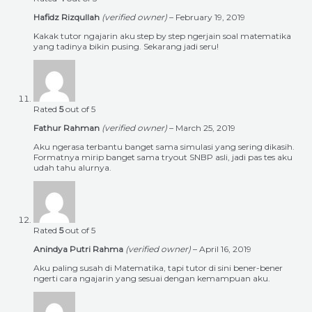
Hafidz Rizqullah
(verified owner)
–
February 19, 2019
Kakak tutor ngajarin aku step by step ngerjain soal matematika
yang tadinya bikin pusing. Sekarang jadi seru!
Rated
5
out of 5
Fathur Rahman
(verified owner)
–
March 25, 2019
Aku ngerasa terbantu banget sama simulasi yang sering dikasih.
Formatnya mirip banget sama tryout SNBP asli, jadi pas tes aku
udah tahu alurnya.
Rated
5
out of 5
Anindya Putri Rahma
(verified owner)
–
April 16, 2019
Aku paling susah di Matematika, tapi tutor di sini bener-bener
ngerti cara ngajarin yang sesuai dengan kemampuan aku.