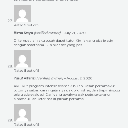
Rated
5
out of 5
Bima Setya
(verified owner)
–
July 21, 2020
Di tempat lain aku susah dapet tutor Kimia yang bisa jelasin
dengan sederhana. Di sini dapet yang pas.
Rated
5
out of 5
Yusuf Alfarizi
(verified owner)
–
August 2, 2020
Aku ikut program intensif selama 3 bulan. Kesan pertamaku:
tutornya sabar, cara ngajarnya gak bikin stres, dan tiap minggu
selalu ada evaluasi. Dari yang awalnya gak pede, sekarang
alhamdulillah keterima di pilihan pertama.
Rated
5
out of 5