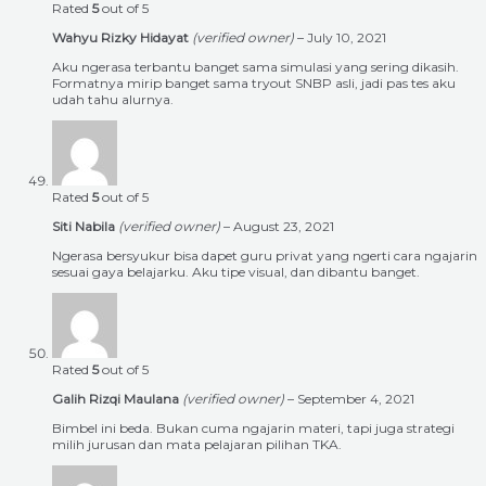
Rated
5
out of 5
Wahyu Rizky Hidayat
(verified owner)
–
July 10, 2021
Aku ngerasa terbantu banget sama simulasi yang sering dikasih.
Formatnya mirip banget sama tryout SNBP asli, jadi pas tes aku
udah tahu alurnya.
Rated
5
out of 5
Siti Nabila
(verified owner)
–
August 23, 2021
Ngerasa bersyukur bisa dapet guru privat yang ngerti cara ngajarin
sesuai gaya belajarku. Aku tipe visual, dan dibantu banget.
Rated
5
out of 5
Galih Rizqi Maulana
(verified owner)
–
September 4, 2021
Bimbel ini beda. Bukan cuma ngajarin materi, tapi juga strategi
milih jurusan dan mata pelajaran pilihan TKA.