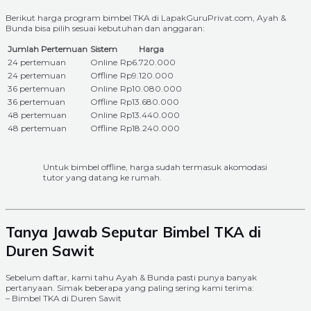
Berikut harga program bimbel TKA di LapakGuruPrivat.com, Ayah &
Bunda bisa pilih sesuai kebutuhan dan anggaran:
Jumlah Pertemuan
Sistem
Harga
24 pertemuan
Online
Rp6.720.000
24 pertemuan
Offline
Rp9.120.000
36 pertemuan
Online
Rp10.080.000
36 pertemuan
Offline
Rp13.680.000
48 pertemuan
Online
Rp13.440.000
48 pertemuan
Offline
Rp18.240.000
Untuk bimbel offline, harga sudah termasuk akomodasi
tutor yang datang ke rumah.
Tanya Jawab Seputar Bimbel TKA di
Duren Sawit
Sebelum daftar, kami tahu Ayah & Bunda pasti punya banyak
pertanyaan. Simak beberapa yang paling sering kami terima:
– Bimbel TKA di Duren Sawit