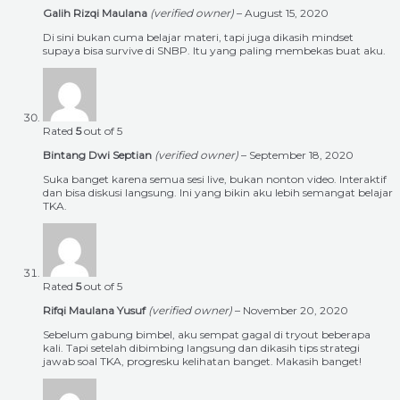
Galih Rizqi Maulana
(verified owner)
–
August 15, 2020
Di sini bukan cuma belajar materi, tapi juga dikasih mindset
supaya bisa survive di SNBP. Itu yang paling membekas buat aku.
Rated
5
out of 5
Bintang Dwi Septian
(verified owner)
–
September 18, 2020
Suka banget karena semua sesi live, bukan nonton video. Interaktif
dan bisa diskusi langsung. Ini yang bikin aku lebih semangat belajar
TKA.
Rated
5
out of 5
Rifqi Maulana Yusuf
(verified owner)
–
November 20, 2020
Sebelum gabung bimbel, aku sempat gagal di tryout beberapa
kali. Tapi setelah dibimbing langsung dan dikasih tips strategi
jawab soal TKA, progresku kelihatan banget. Makasih banget!