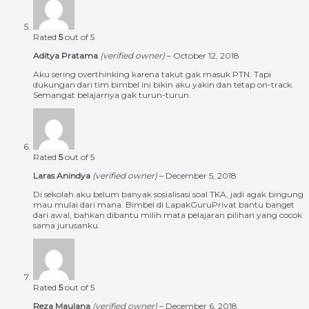
Rated
5
out of 5
Aditya Pratama
(verified owner)
–
October 12, 2018
Aku sering overthinking karena takut gak masuk PTN. Tapi
dukungan dari tim bimbel ini bikin aku yakin dan tetap on-track.
Semangat belajarnya gak turun-turun.
Rated
5
out of 5
Laras Anindya
(verified owner)
–
December 5, 2018
Di sekolah aku belum banyak sosialisasi soal TKA, jadi agak bingung
mau mulai dari mana. Bimbel di LapakGuruPrivat bantu banget
dari awal, bahkan dibantu milih mata pelajaran pilihan yang cocok
sama jurusanku.
Rated
5
out of 5
Reza Maulana
(verified owner)
–
December 6, 2018