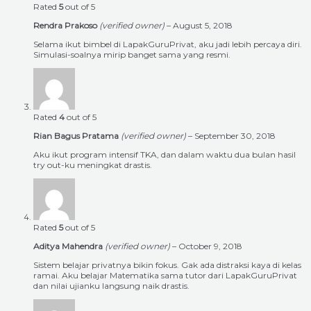
Rated
5
out of 5
Rendra Prakoso
(verified owner)
–
August 5, 2018
Selama ikut bimbel di LapakGuruPrivat, aku jadi lebih percaya diri.
Simulasi-soalnya mirip banget sama yang resmi.
Rated
4
out of 5
Rian Bagus Pratama
(verified owner)
–
September 30, 2018
Aku ikut program intensif TKA, dan dalam waktu dua bulan hasil
try out-ku meningkat drastis.
Rated
5
out of 5
Aditya Mahendra
(verified owner)
–
October 9, 2018
Sistem belajar privatnya bikin fokus. Gak ada distraksi kaya di kelas
ramai. Aku belajar Matematika sama tutor dari LapakGuruPrivat
dan nilai ujianku langsung naik drastis.