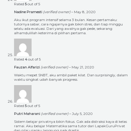
Rated
5
out of 5
Nadine Pramesti
(verified owner)
–
May 8, 2020
Aku ikut program intensif selama 3 bulan. Kesan pertamaku:
tutornya sabar, cara ngajarnya gak bikin stres, dan tiap minggu
selalu ada evaluasi. Dari yang awalnya gak pede, sekarang
alhamdulillah keterima di pilihan pertama.
Rated
4
out of 5
Fauzan Alfarizi
(verified owner)
–
May 21, 2020
Waktu mepet SNBT, aku ambil paket kilat. Dan surprisingly, dalam
waktu singkat udah banyak progress.
Rated
5
out of 5
Putri Maharani
(verified owner)
–
July 5, 2020
Sistem belajar privatnya bikin fokus. Gak ada distraksi kaya di kelas
ramai. Aku belajar Matematika sama tutor dari LapakGuruPrivat
dan nilai ujianku langsung naik drastis.