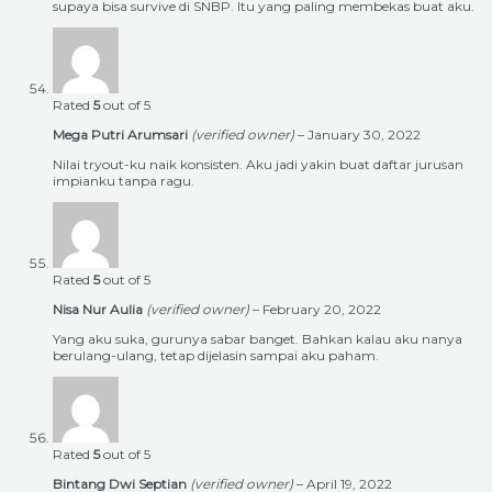
supaya bisa survive di SNBP. Itu yang paling membekas buat aku.
Rated
5
out of 5
Mega Putri Arumsari
(verified owner)
–
January 30, 2022
Nilai tryout-ku naik konsisten. Aku jadi yakin buat daftar jurusan
impianku tanpa ragu.
Rated
5
out of 5
Nisa Nur Aulia
(verified owner)
–
February 20, 2022
Yang aku suka, gurunya sabar banget. Bahkan kalau aku nanya
berulang-ulang, tetap dijelasin sampai aku paham.
Rated
5
out of 5
Bintang Dwi Septian
(verified owner)
–
April 19, 2022