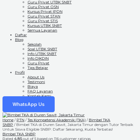
Guru Privat UTBK SNBT
Guru Privat OSN
Kursus Privat IPDN
Guru Privat STAN
Guru Privat STIS
Kursus UTBK SNBT
Semua Layanan
Daftar
Blog
Sekolah
Soal UTBK SNBT
Info UTBK SNBT
Info DIKDIN
Guru Privat
Tips Belajar
Profil
About Us
Testimoni
Biaya
FAQ Layanan
Kontak Kami
WhatsApp Us
Home
/
PTN
/
Tes Kompetensi Akademik (TKA)
/
Bimbel TKA
SNBP
/ Bimbel TKA di Duren Sawit, Jakarta Timur dengan Tutor Terbaik
Untuk Siswa Eligible SNBP: Daftar Sekarang, Kuota Terbatas!
Bimbel TKA SNBP
Rated
4.85
out of 5 based on
116
customer ratings