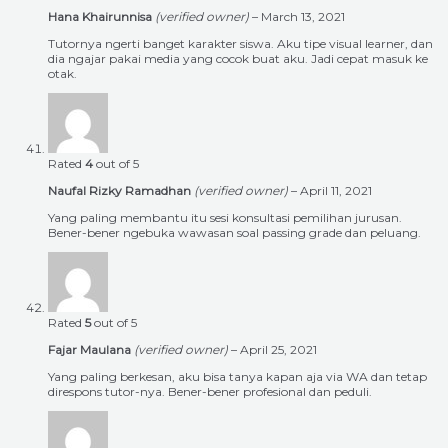
Hana Khairunnisa
(verified owner)
–
March 13, 2021
Tutornya ngerti banget karakter siswa. Aku tipe visual learner, dan
dia ngajar pakai media yang cocok buat aku. Jadi cepat masuk ke
otak.
Rated
4
out of 5
Naufal Rizky Ramadhan
(verified owner)
–
April 11, 2021
Yang paling membantu itu sesi konsultasi pemilihan jurusan.
Bener-bener ngebuka wawasan soal passing grade dan peluang.
Rated
5
out of 5
Fajar Maulana
(verified owner)
–
April 25, 2021
Yang paling berkesan, aku bisa tanya kapan aja via WA dan tetap
direspons tutor-nya. Bener-bener profesional dan peduli.