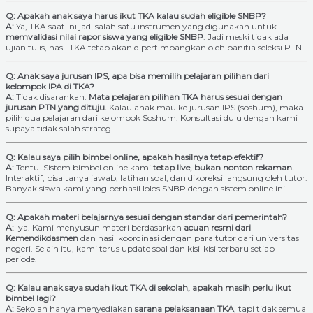
Q: Apakah anak saya harus ikut TKA kalau sudah eligible SNBP?
A:
Ya, TKA saat ini jadi salah satu instrumen yang digunakan untuk
memvalidasi nilai rapor siswa yang eligible SNBP
. Jadi meski tidak ada
ujian tulis, hasil TKA tetap akan dipertimbangkan oleh panitia seleksi PTN.
Q: Anak saya jurusan IPS, apa bisa memilih pelajaran pilihan dari
kelompok IPA di TKA?
A:
Tidak disarankan.
Mata pelajaran pilihan TKA harus sesuai dengan
jurusan PTN yang dituju.
Kalau anak mau ke jurusan IPS (soshum), maka
pilih dua pelajaran dari kelompok Soshum. Konsultasi dulu dengan kami
supaya tidak salah strategi.
Q: Kalau saya pilih bimbel online, apakah hasilnya tetap efektif?
A:
Tentu. Sistem bimbel online kami
tetap live, bukan nonton rekaman.
Interaktif, bisa tanya jawab, latihan soal, dan dikoreksi langsung oleh tutor.
Banyak siswa kami yang berhasil lolos SNBP dengan sistem online ini.
Q: Apakah materi belajarnya sesuai dengan standar dari pemerintah?
A:
Iya. Kami menyusun materi berdasarkan
acuan resmi dari
Kemendikdasmen
dan hasil koordinasi dengan para tutor dari universitas
negeri. Selain itu, kami terus update soal dan kisi-kisi terbaru setiap
periode.
Q: Kalau anak saya sudah ikut TKA di sekolah, apakah masih perlu ikut
bimbel lagi?
A:
Sekolah hanya menyediakan
sarana pelaksanaan TKA
, tapi tidak semua