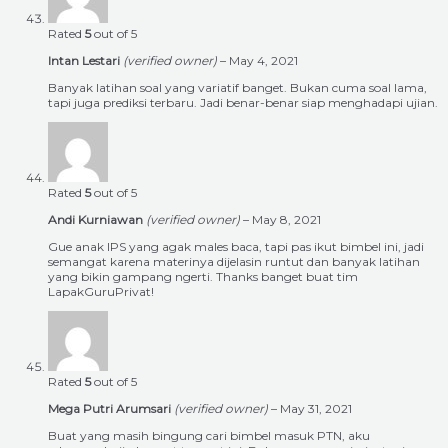
Rated
5
out of 5
Intan Lestari
(verified owner)
–
May 4, 2021
Banyak latihan soal yang variatif banget. Bukan cuma soal lama,
tapi juga prediksi terbaru. Jadi benar-benar siap menghadapi ujian.
Rated
5
out of 5
Andi Kurniawan
(verified owner)
–
May 8, 2021
Gue anak IPS yang agak males baca, tapi pas ikut bimbel ini, jadi
semangat karena materinya dijelasin runtut dan banyak latihan
yang bikin gampang ngerti. Thanks banget buat tim
LapakGuruPrivat!
Rated
5
out of 5
Mega Putri Arumsari
(verified owner)
–
May 31, 2021
Buat yang masih bingung cari bimbel masuk PTN, aku