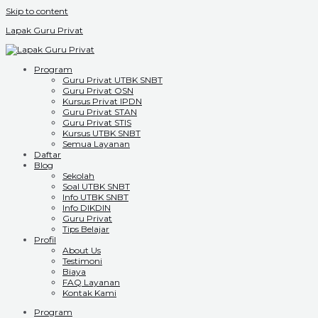
Skip to content
Lapak Guru Privat
Program
Guru Privat UTBK SNBT
Guru Privat OSN
Kursus Privat IPDN
Guru Privat STAN
Guru Privat STIS
Kursus UTBK SNBT
Semua Layanan
Daftar
Blog
Sekolah
Soal UTBK SNBT
Info UTBK SNBT
Info DIKDIN
Guru Privat
Tips Belajar
Profil
About Us
Testimoni
Biaya
FAQ Layanan
Kontak Kami
Program