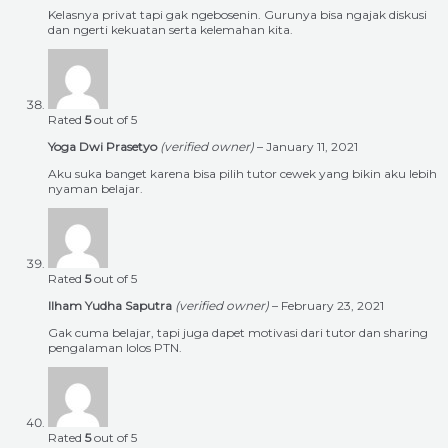
Kelasnya privat tapi gak ngebosenin. Gurunya bisa ngajak diskusi
dan ngerti kekuatan serta kelemahan kita.
Rated
5
out of 5
Yoga Dwi Prasetyo
(verified owner)
–
January 11, 2021
Aku suka banget karena bisa pilih tutor cewek yang bikin aku lebih
nyaman belajar.
Rated
5
out of 5
Ilham Yudha Saputra
(verified owner)
–
February 23, 2021
Gak cuma belajar, tapi juga dapet motivasi dari tutor dan sharing
pengalaman lolos PTN.
Rated
5
out of 5