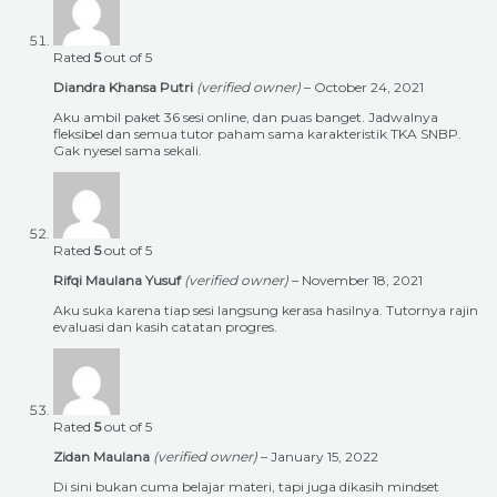
Rated
5
out of 5
Diandra Khansa Putri
(verified owner)
–
October 24, 2021
Aku ambil paket 36 sesi online, dan puas banget. Jadwalnya
fleksibel dan semua tutor paham sama karakteristik TKA SNBP.
Gak nyesel sama sekali.
Rated
5
out of 5
Rifqi Maulana Yusuf
(verified owner)
–
November 18, 2021
Aku suka karena tiap sesi langsung kerasa hasilnya. Tutornya rajin
evaluasi dan kasih catatan progres.
Rated
5
out of 5
Zidan Maulana
(verified owner)
–
January 15, 2022
Di sini bukan cuma belajar materi, tapi juga dikasih mindset