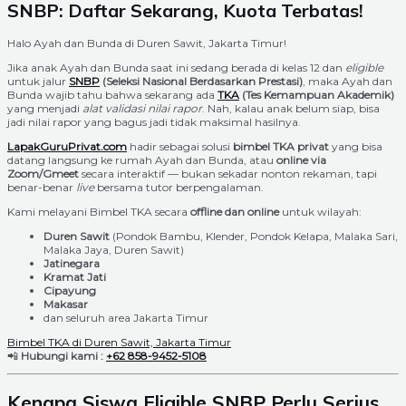
SNBP: Daftar Sekarang, Kuota Terbatas!
Halo Ayah dan Bunda di Duren Sawit, Jakarta Timur!
Jika anak Ayah dan Bunda saat ini sedang berada di kelas 12 dan
eligible
untuk jalur
SNBP
(Seleksi Nasional Berdasarkan Prestasi)
, maka Ayah dan
Bunda wajib tahu bahwa sekarang ada
TKA
(Tes Kemampuan Akademik)
yang menjadi
alat validasi nilai rapor
. Nah, kalau anak belum siap, bisa
jadi nilai rapor yang bagus jadi tidak maksimal hasilnya.
LapakGuruPrivat.com
hadir sebagai solusi
bimbel TKA privat
yang bisa
datang langsung ke rumah Ayah dan Bunda, atau
online via
Zoom/Gmeet
secara interaktif — bukan sekadar nonton rekaman, tapi
benar-benar
live
bersama tutor berpengalaman.
Kami melayani Bimbel TKA secara
offline dan online
untuk wilayah:
Duren Sawit
(Pondok Bambu, Klender, Pondok Kelapa, Malaka Sari,
Malaka Jaya, Duren Sawit)
Jatinegara
Kramat Jati
Cipayung
Makasar
dan seluruh area Jakarta Timur
Bimbel TKA di Duren Sawit, Jakarta Timur
📲
Hubungi kami :
+62 858-9452-5108
Kenapa Siswa Eligible SNBP Perlu Serius