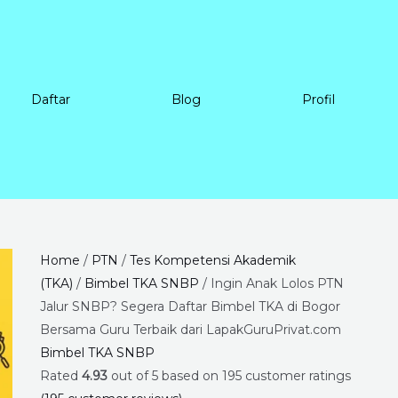
Daftar
Blog
Profil
Ingin
Price
Home
/
PTN
/
Tes Kompetensi Akademik
Anak
range:
(TKA)
/
Bimbel TKA SNBP
/ Ingin Anak Lolos PTN
Lolos
Rp6.720.000
Jalur SNBP? Segera Daftar Bimbel TKA di Bogor
PTN
through
Bersama Guru Terbaik dari LapakGuruPrivat.com
Jalur
Rp18.240.000
Bimbel TKA SNBP
SNBP?
Rated
4.93
out of 5 based on
195
customer ratings