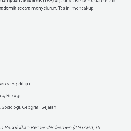
mampuan Akademik (TKA)
di jalur SNBP bertujuan untuk
kademik secara menyeluruh.
Tes ini mencakup:
an yang dituju.
mia, Biologi
 Sosiologi, Geografi, Sejarah
men Pendidikan Kemendikdasmen (ANTARA, 16