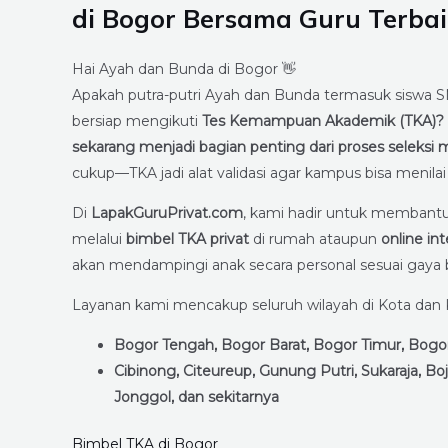
di Bogor Bersama Guru Terbai
Hai Ayah dan Bunda di Bogor 👋
Apakah putra-putri Ayah dan Bunda termasuk sisw
bersiap mengikuti
Tes Kemampuan Akademik (TKA)?
sekarang menjadi bagian penting dari proses seleksi 
cukup—TKA jadi alat validasi agar kampus bisa menila
Di
LapakGuruPrivat.com
, kami hadir untuk membant
melalui
bimbel TKA privat
di rumah ataupun
online int
akan mendampingi anak secara personal sesuai gaya b
Layanan kami mencakup seluruh wilayah di Kota dan
Bogor Tengah, Bogor Barat, Bogor Timur, Bogor
Cibinong, Citeureup, Gunung Putri, Sukaraja, B
Jonggol, dan sekitarnya
Bimbel TKA di Bogor