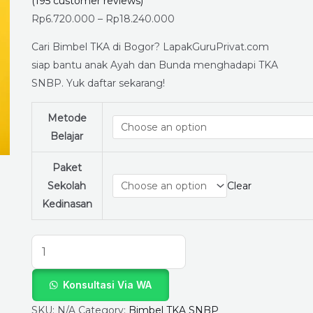
Segera
(
195
customer reviews)
Daftar
Rp
6.720.000
–
Rp
18.240.000
Bimbel
Cari Bimbel TKA di Bogor? LapakGuruPrivat.com
TKA
siap bantu anak Ayah dan Bunda menghadapi TKA
di
SNBP. Yuk daftar sekarang!
Bogor
Bersama
Metode
Guru
Belajar
Terbaik
dari
Paket
LapakGuruPrivat.com
Sekolah
Clear
quantity
Kedinasan
Konsultasi Via WA
SKU:
N/A
Category:
Bimbel TKA SNBP