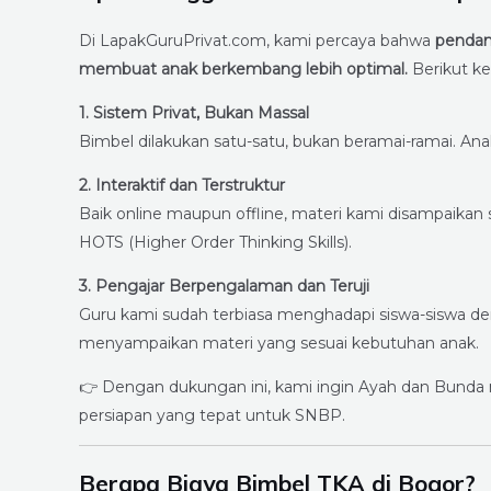
Di LapakGuruPrivat.com, kami percaya bahwa
pendam
membuat anak berkembang lebih optimal.
Berikut k
1. Sistem Privat, Bukan Massal
Bimbel dilakukan satu-satu, bukan beramai-ramai. Ana
2. Interaktif dan Terstruktur
Baik online maupun offline, materi kami disampaikan se
HOTS (Higher Order Thinking Skills).
3. Pengajar Berpengalaman dan Teruji
Guru kami sudah terbiasa menghadapi siswa-siswa d
menyampaikan materi yang sesuai kebutuhan anak.
👉 Dengan dukungan ini, kami ingin Ayah dan Bunda m
persiapan yang tepat untuk SNBP.
Berapa Biaya Bimbel TKA di Bogor?