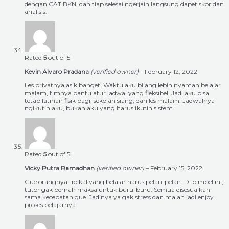
dengan CAT BKN, dan tiap selesai ngerjain langsung dapet skor dan
analisis.
Rated
5
out of 5
Kevin Alvaro Pradana
(verified owner)
–
February 12, 2022
Les privatnya asik banget! Waktu aku bilang lebih nyaman belajar
malam, timnya bantu atur jadwal yang fleksibel. Jadi aku bisa
tetap latihan fisik pagi, sekolah siang, dan les malam. Jadwalnya
ngikutin aku, bukan aku yang harus ikutin sistem.
Rated
5
out of 5
Vicky Putra Ramadhan
(verified owner)
–
February 15, 2022
Gue orangnya tipikal yang belajar harus pelan-pelan. Di bimbel ini,
tutor gak pernah maksa untuk buru-buru. Semua disesuaikan
sama kecepatan gue. Jadinya ya gak stress dan malah jadi enjoy
proses belajarnya.