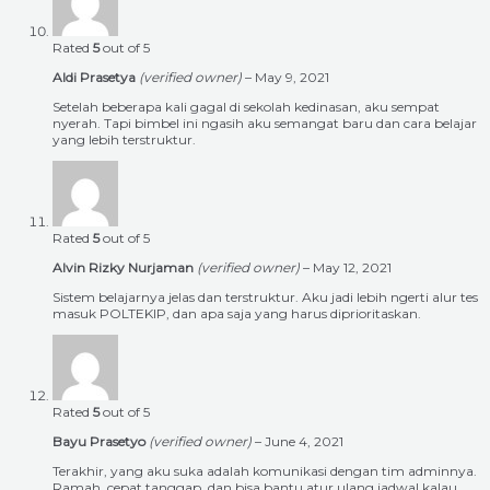
Rated
5
out of 5
Aldi Prasetya
(verified owner)
–
May 9, 2021
Setelah beberapa kali gagal di sekolah kedinasan, aku sempat
nyerah. Tapi bimbel ini ngasih aku semangat baru dan cara belajar
yang lebih terstruktur.
Rated
5
out of 5
Alvin Rizky Nurjaman
(verified owner)
–
May 12, 2021
Sistem belajarnya jelas dan terstruktur. Aku jadi lebih ngerti alur tes
masuk POLTEKIP, dan apa saja yang harus diprioritaskan.
Rated
5
out of 5
Bayu Prasetyo
(verified owner)
–
June 4, 2021
Terakhir, yang aku suka adalah komunikasi dengan tim adminnya.
Ramah, cepat tanggap, dan bisa bantu atur ulang jadwal kalau