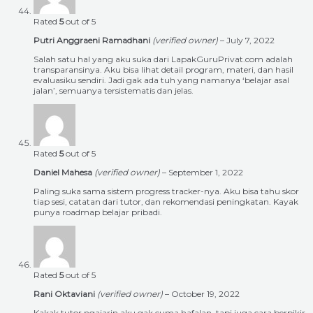
Rated
5
out of 5
Putri Anggraeni Ramadhani
(verified owner)
–
July 7, 2022
Salah satu hal yang aku suka dari LapakGuruPrivat.com adalah
transparansinya. Aku bisa lihat detail program, materi, dan hasil
evaluasiku sendiri. Jadi gak ada tuh yang namanya ‘belajar asal
jalan’, semuanya tersistematis dan jelas.
Rated
5
out of 5
Daniel Mahesa
(verified owner)
–
September 1, 2022
Paling suka sama sistem progress tracker-nya. Aku bisa tahu skor
tiap sesi, catatan dari tutor, dan rekomendasi peningkatan. Kayak
punya roadmap belajar pribadi.
Rated
5
out of 5
Rani Oktaviani
(verified owner)
–
October 19, 2022
Kakak tutor ngajarin aku gak cuma hafalan, tapi juga cara berpikir