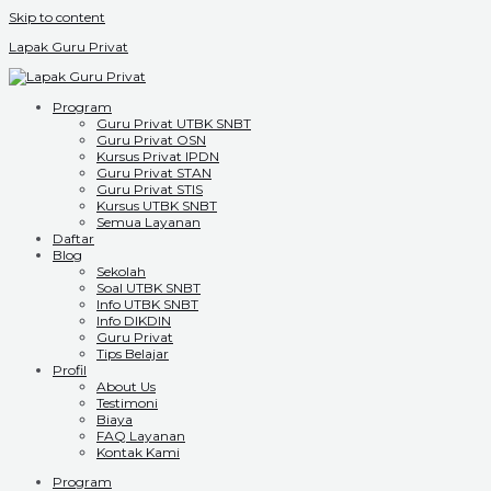
Skip to content
Lapak Guru Privat
Program
Guru Privat UTBK SNBT
Guru Privat OSN
Kursus Privat IPDN
Guru Privat STAN
Guru Privat STIS
Kursus UTBK SNBT
Semua Layanan
Daftar
Blog
Sekolah
Soal UTBK SNBT
Info UTBK SNBT
Info DIKDIN
Guru Privat
Tips Belajar
Profil
About Us
Testimoni
Biaya
FAQ Layanan
Kontak Kami
Program