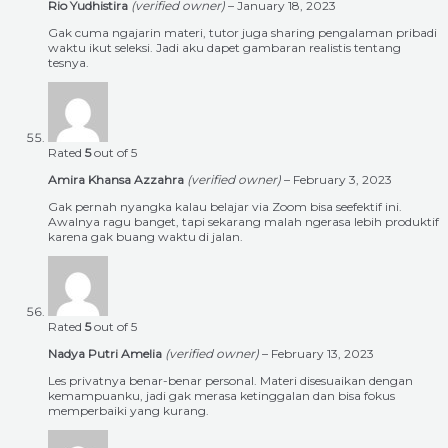
Rio Yudhistira
(verified owner)
–
January 18, 2023
Gak cuma ngajarin materi, tutor juga sharing pengalaman pribadi
waktu ikut seleksi. Jadi aku dapet gambaran realistis tentang
tesnya.
Rated
5
out of 5
Amira Khansa Azzahra
(verified owner)
–
February 3, 2023
Gak pernah nyangka kalau belajar via Zoom bisa seefektif ini.
Awalnya ragu banget, tapi sekarang malah ngerasa lebih produktif
karena gak buang waktu di jalan.
Rated
5
out of 5
Nadya Putri Amelia
(verified owner)
–
February 13, 2023
Les privatnya benar-benar personal. Materi disesuaikan dengan
kemampuanku, jadi gak merasa ketinggalan dan bisa fokus
memperbaiki yang kurang.