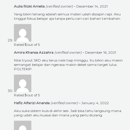
Aulia Rizki Amelia
(verified owner)
–
December 14, 2021
Yang bikin tenang adalah semua materi udah disiapin rapi. Aku
tinggal fokus belajar aja tanpa perlu cari-cari bahan tambahan.
Rated
5
out of 5
Amira Khansa Azzahra
(verified owner)
–
December 16, 2021
Nilai tryout SKD aku terus naik tiap minggu. Itu bikin aku makin
semangat belajar dan ngerasa makin deket sama target lulus
POLTEKIP.
Rated
5
out of 5
Hafiz Alfarizi Ananda
(verified owner)
–
January 4, 2022
Aku suka sistem kuis di akhir sesi. Jadi bisa tahu langsung mana
yang udah aku kuasai dan mana yang perlu diulang.