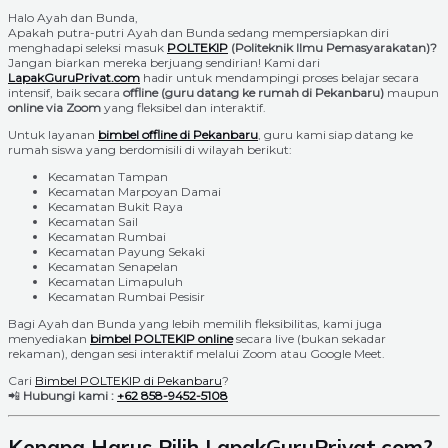
Halo Ayah dan Bunda,
Apakah putra-putri Ayah dan Bunda sedang mempersiapkan diri
menghadapi seleksi masuk
POLTEKIP
(Politeknik Ilmu Pemasyarakatan)?
Jangan biarkan mereka berjuang sendirian! Kami dari
LapakGuruPrivat.com
hadir untuk mendampingi proses belajar secara
intensif, baik secara
offline (guru datang ke rumah di Pekanbaru)
maupun
online via Zoom
yang fleksibel dan interaktif.
Untuk layanan
bimbel offline di Pekanbaru
, guru kami siap datang ke
rumah siswa yang berdomisili di wilayah berikut:
Kecamatan Tampan
Kecamatan Marpoyan Damai
Kecamatan Bukit Raya
Kecamatan Sail
Kecamatan Rumbai
Kecamatan Payung Sekaki
Kecamatan Senapelan
Kecamatan Limapuluh
Kecamatan Rumbai Pesisir
Bagi Ayah dan Bunda yang lebih memilih fleksibilitas, kami juga
menyediakan
bimbel POLTEKIP online
secara live (bukan sekadar
rekaman), dengan sesi interaktif melalui Zoom atau Google Meet.
Cari
Bimbel POLTEKIP di Pekanbaru
?
📲
Hubungi kami :
+62 858-9452-5108
Kenapa Harus Pilih LapakGuruPrivat.com?