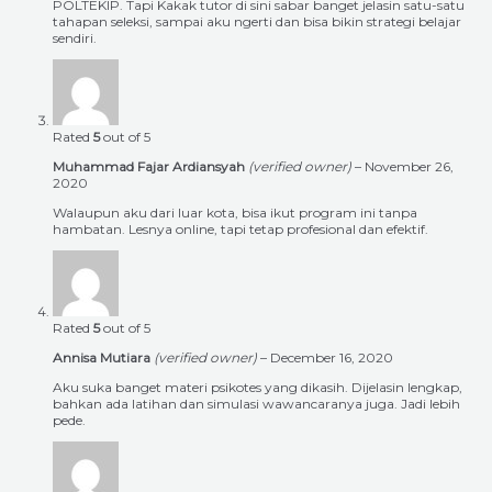
POLTEKIP. Tapi Kakak tutor di sini sabar banget jelasin satu-satu
tahapan seleksi, sampai aku ngerti dan bisa bikin strategi belajar
sendiri.
Rated
5
out of 5
Muhammad Fajar Ardiansyah
(verified owner)
–
November 26,
2020
Walaupun aku dari luar kota, bisa ikut program ini tanpa
hambatan. Lesnya online, tapi tetap profesional dan efektif.
Rated
5
out of 5
Annisa Mutiara
(verified owner)
–
December 16, 2020
Aku suka banget materi psikotes yang dikasih. Dijelasin lengkap,
bahkan ada latihan dan simulasi wawancaranya juga. Jadi lebih
pede.