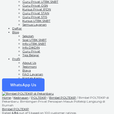
Guru Privat UTBK SNBT
Guru Privat OSN
Kursus Privat IPDN
Guru Privat STAN
Guru Privat STIS
Kursus UTBK SNBT
Semua Layanan
Daftar
Blog
Sekolah
Soal UTBK SNBT
Info UTBK SNBT
Info DIKDIN
Guru Privat
Tips Belajar
Profil
About Us
Testimoni
Biaya
FAQ Layanan
Kontak Kami
WhatsApp Us
Home
/
Kedinasan
/
POLTEKIP
/
Bimbel POLTEKIP
/ Bimbel POLTEKIP di
Pekanbaru: Bimbingan Privat Persiapan Masuk Poltekip Langsung di
Rumah
Bimbel POLTEKIP
Rated
4.84
out of 5 based on
100
customer ratings