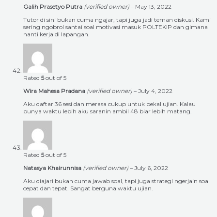
Galih Prasetyo Putra
(verified owner)
–
May 13, 2022
Tutor di sini bukan cuma ngajar, tapi juga jadi teman diskusi. Kami
sering ngobrol santai soal motivasi masuk POLTEKIP dan gimana
nanti kerja di lapangan.
Rated
5
out of 5
Wira Mahesa Pradana
(verified owner)
–
July 4, 2022
Aku daftar 36 sesi dan merasa cukup untuk bekal ujian. Kalau
punya waktu lebih aku saranin ambil 48 biar lebih matang.
Rated
5
out of 5
Natasya Khairunnisa
(verified owner)
–
July 6, 2022
Aku diajari bukan cuma jawab soal, tapi juga strategi ngerjain soal
cepat dan tepat. Sangat berguna waktu ujian.