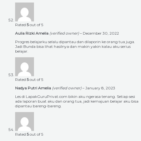
Rated
5
out of 5
Aulia Rizki Amelia
(verified owner)
–
December 30, 2022
Progres belajarku selalu dipantau dan dilaporin ke orang tua juga.
Jadi Bunda bisa lihat hasilnya dan makin yakin kalau aku serius
belajar.
Rated
5
out of 5
Nadya Putri Amelia
(verified owner)
–
January 8, 2023
Les di LapakGuruPrivat.com bikin aku ngerasa tenang. Setiap sesi
ada laporan buat aku dan orang tua, jadi kemajuan belajar aku bisa
dipantau bareng-bareng.
Rated
5
out of 5