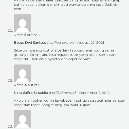
Aku suka banget materi psikotes yang dikasih. Dijelasin lengkap,
bahkan ada latihan dan simulasi wawancaranya juga. Jadi lebih
pede.
Rated
5
out of 5
Bagas Dwi Santoso
(verified owner)
–
August 27, 2021
Sebelumnya aku ikut bimbel lain tapi gak nyambung sama
gurunya. Di sini, aku bisa request tutor yang sesuai sama cara
belajarku. Jadi lebih nyantol dan cepet paham.
Rated
4
out of 5
Naila Safira Salsabila
(verified owner)
–
September 7, 2021
Aku diajari bukan cuma jawab soal, tapi juga strategi ngerjain soal
cepat dan tepat. Sangat berguna waktu ujian.