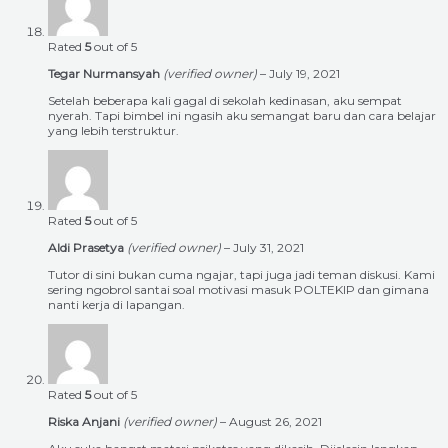
Rated
5
out of 5
Tegar Nurmansyah
(verified owner)
–
July 19, 2021
Setelah beberapa kali gagal di sekolah kedinasan, aku sempat
nyerah. Tapi bimbel ini ngasih aku semangat baru dan cara belajar
yang lebih terstruktur.
Rated
5
out of 5
Aldi Prasetya
(verified owner)
–
July 31, 2021
Tutor di sini bukan cuma ngajar, tapi juga jadi teman diskusi. Kami
sering ngobrol santai soal motivasi masuk POLTEKIP dan gimana
nanti kerja di lapangan.
Rated
5
out of 5
Riska Anjani
(verified owner)
–
August 26, 2021