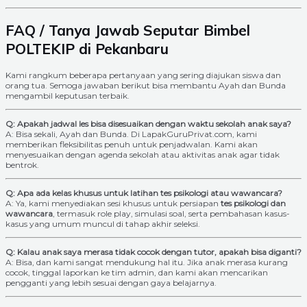
FAQ / Tanya Jawab Seputar Bimbel
POLTEKIP di Pekanbaru
Kami rangkum beberapa pertanyaan yang sering diajukan siswa dan
orang tua. Semoga jawaban berikut bisa membantu Ayah dan Bunda
mengambil keputusan terbaik.
Q: Apakah jadwal les bisa disesuaikan dengan waktu sekolah anak saya?
A: Bisa sekali, Ayah dan Bunda. Di LapakGuruPrivat.com, kami
memberikan fleksibilitas penuh untuk penjadwalan. Kami akan
menyesuaikan dengan agenda sekolah atau aktivitas anak agar tidak
bentrok.
Q: Apa ada kelas khusus untuk latihan tes psikologi atau wawancara?
A: Ya, kami menyediakan sesi khusus untuk persiapan
tes psikologi dan
wawancara
, termasuk role play, simulasi soal, serta pembahasan kasus-
kasus yang umum muncul di tahap akhir seleksi.
Q: Kalau anak saya merasa tidak cocok dengan tutor, apakah bisa diganti?
A: Bisa, dan kami sangat mendukung hal itu. Jika anak merasa kurang
cocok, tinggal laporkan ke tim admin, dan kami akan mencarikan
pengganti yang lebih sesuai dengan gaya belajarnya.