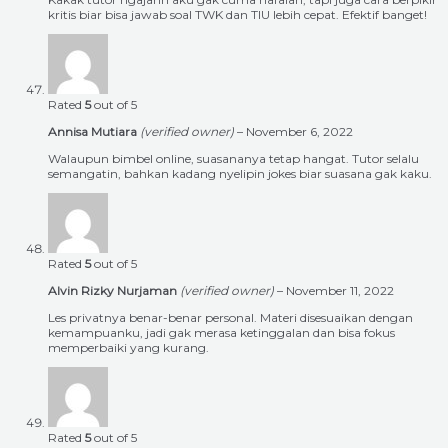
kritis biar bisa jawab soal TWK dan TIU lebih cepat. Efektif banget!
Rated
5
out of 5
Annisa Mutiara
(verified owner)
–
November 6, 2022
Walaupun bimbel online, suasananya tetap hangat. Tutor selalu
semangatin, bahkan kadang nyelipin jokes biar suasana gak kaku.
Rated
5
out of 5
Alvin Rizky Nurjaman
(verified owner)
–
November 11, 2022
Les privatnya benar-benar personal. Materi disesuaikan dengan
kemampuanku, jadi gak merasa ketinggalan dan bisa fokus
memperbaiki yang kurang.
Rated
5
out of 5