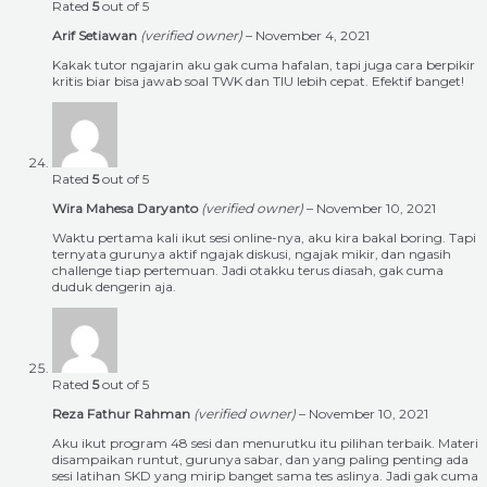
Rated
5
out of 5
Arif Setiawan
(verified owner)
–
November 4, 2021
Kakak tutor ngajarin aku gak cuma hafalan, tapi juga cara berpikir
kritis biar bisa jawab soal TWK dan TIU lebih cepat. Efektif banget!
Rated
5
out of 5
Wira Mahesa Daryanto
(verified owner)
–
November 10, 2021
Waktu pertama kali ikut sesi online-nya, aku kira bakal boring. Tapi
ternyata gurunya aktif ngajak diskusi, ngajak mikir, dan ngasih
challenge tiap pertemuan. Jadi otakku terus diasah, gak cuma
duduk dengerin aja.
Rated
5
out of 5
Reza Fathur Rahman
(verified owner)
–
November 10, 2021
Aku ikut program 48 sesi dan menurutku itu pilihan terbaik. Materi
disampaikan runtut, gurunya sabar, dan yang paling penting ada
sesi latihan SKD yang mirip banget sama tes aslinya. Jadi gak cuma