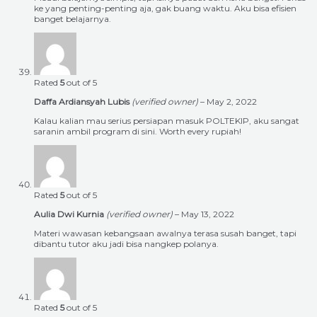
ke yang penting-penting aja, gak buang waktu. Aku bisa efisien
banget belajarnya.
Rated
5
out of 5
Daffa Ardiansyah Lubis
(verified owner)
–
May 2, 2022
Kalau kalian mau serius persiapan masuk POLTEKIP, aku sangat
saranin ambil program di sini. Worth every rupiah!
Rated
5
out of 5
Aulia Dwi Kurnia
(verified owner)
–
May 13, 2022
Materi wawasan kebangsaan awalnya terasa susah banget, tapi
dibantu tutor aku jadi bisa nangkep polanya.
Rated
5
out of 5