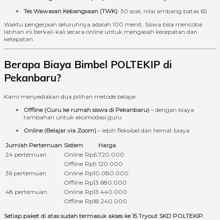
Tes Wawasan Kebangsaan (TWK)
: 30 soal, nilai ambang batas 65
Waktu pengerjaan seluruhnya adalah 100 menit. Siswa bisa mencoba
latihan ini berkali-kali secara online untuk mengasah kecepatan dan
ketepatan.
Berapa Biaya Bimbel POLTEKIP di
Pekanbaru?
Kami menyediakan dua pilihan metode belajar:
Offline (Guru ke rumah siswa di Pekanbaru)
– dengan biaya
tambahan untuk akomodasi guru
Online (Belajar via Zoom)
– lebih fleksibel dan hemat biaya
Jumlah Pertemuan
Sistem
Harga
24 pertemuan
Online
Rp6.720.000
Offline
Rp9.120.000
36 pertemuan
Online
Rp10.080.000
Offline
Rp13.680.000
48 pertemuan
Online
Rp13.440.000
Offline
Rp18.240.000
Setiap paket di atas sudah termasuk akses ke 15 Tryout SKD POLTEKIP.