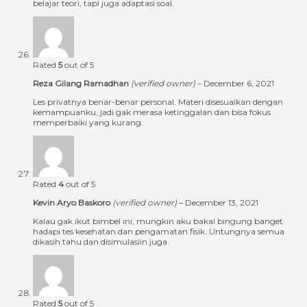
belajar teori, tapi juga adaptasi soal.
Rated
5
out of 5
Reza Gilang Ramadhan
(verified owner)
–
December 6, 2021
Les privatnya benar-benar personal. Materi disesuaikan dengan
kemampuanku, jadi gak merasa ketinggalan dan bisa fokus
memperbaiki yang kurang.
Rated
4
out of 5
Kevin Aryo Baskoro
(verified owner)
–
December 13, 2021
Kalau gak ikut bimbel ini, mungkin aku bakal bingung banget
hadapi tes kesehatan dan pengamatan fisik. Untungnya semua
dikasih tahu dan disimulasiin juga.
Rated
5
out of 5