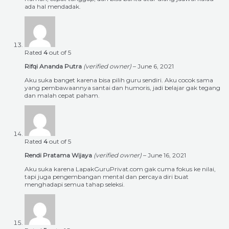
ada hal mendadak.
Rated
4
out of 5
Rifqi Ananda Putra
(verified owner)
–
June 6, 2021
Aku suka banget karena bisa pilih guru sendiri. Aku cocok sama
yang pembawaannya santai dan humoris, jadi belajar gak tegang
dan malah cepat paham.
Rated
4
out of 5
Rendi Pratama Wijaya
(verified owner)
–
June 16, 2021
Aku suka karena LapakGuruPrivat.com gak cuma fokus ke nilai,
tapi juga pengembangan mental dan percaya diri buat
menghadapi semua tahap seleksi.