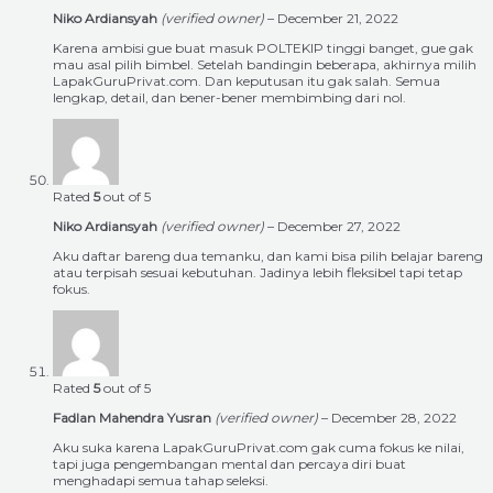
Niko Ardiansyah
(verified owner)
–
December 21, 2022
Karena ambisi gue buat masuk POLTEKIP tinggi banget, gue gak
mau asal pilih bimbel. Setelah bandingin beberapa, akhirnya milih
LapakGuruPrivat.com. Dan keputusan itu gak salah. Semua
lengkap, detail, dan bener-bener membimbing dari nol.
Rated
5
out of 5
Niko Ardiansyah
(verified owner)
–
December 27, 2022
Aku daftar bareng dua temanku, dan kami bisa pilih belajar bareng
atau terpisah sesuai kebutuhan. Jadinya lebih fleksibel tapi tetap
fokus.
Rated
5
out of 5
Fadlan Mahendra Yusran
(verified owner)
–
December 28, 2022
Aku suka karena LapakGuruPrivat.com gak cuma fokus ke nilai,
tapi juga pengembangan mental dan percaya diri buat
menghadapi semua tahap seleksi.