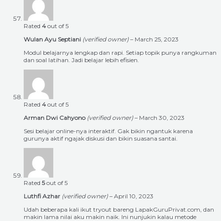
Rated
4
out of 5
Wulan Ayu Septiani
(verified owner)
–
March 25, 2023
Modul belajarnya lengkap dan rapi. Setiap topik punya rangkuman
dan soal latihan. Jadi belajar lebih efisien.
Rated
4
out of 5
Arman Dwi Cahyono
(verified owner)
–
March 30, 2023
Sesi belajar online-nya interaktif. Gak bikin ngantuk karena
gurunya aktif ngajak diskusi dan bikin suasana santai.
Rated
5
out of 5
Luthfi Azhar
(verified owner)
–
April 10, 2023
Udah beberapa kali ikut tryout bareng LapakGuruPrivat.com, dan
makin lama nilai aku makin naik. Ini nunjukin kalau metode