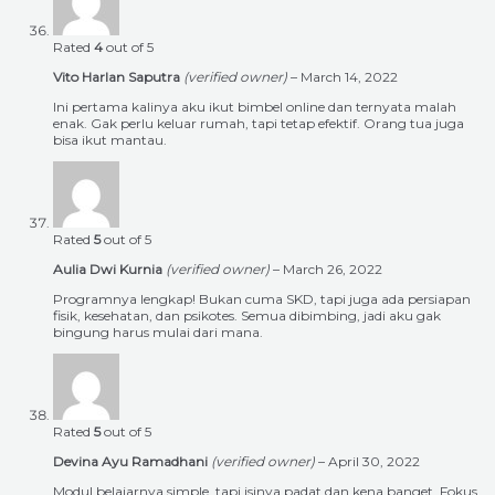
Rated
4
out of 5
Vito Harlan Saputra
(verified owner)
–
March 14, 2022
Ini pertama kalinya aku ikut bimbel online dan ternyata malah
enak. Gak perlu keluar rumah, tapi tetap efektif. Orang tua juga
bisa ikut mantau.
Rated
5
out of 5
Aulia Dwi Kurnia
(verified owner)
–
March 26, 2022
Programnya lengkap! Bukan cuma SKD, tapi juga ada persiapan
fisik, kesehatan, dan psikotes. Semua dibimbing, jadi aku gak
bingung harus mulai dari mana.
Rated
5
out of 5
Devina Ayu Ramadhani
(verified owner)
–
April 30, 2022
Modul belajarnya simple, tapi isinya padat dan kena banget. Fokus