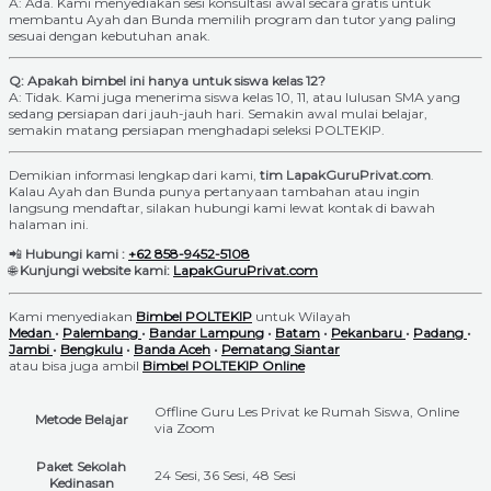
A: Ada. Kami menyediakan sesi konsultasi awal secara gratis untuk
membantu Ayah dan Bunda memilih program dan tutor yang paling
sesuai dengan kebutuhan anak.
Q: Apakah bimbel ini hanya untuk siswa kelas 12?
A: Tidak. Kami juga menerima siswa kelas 10, 11, atau lulusan SMA yang
sedang persiapan dari jauh-jauh hari. Semakin awal mulai belajar,
semakin matang persiapan menghadapi seleksi POLTEKIP.
Demikian informasi lengkap dari kami,
tim LapakGuruPrivat.com
.
Kalau Ayah dan Bunda punya pertanyaan tambahan atau ingin
langsung mendaftar, silakan hubungi kami lewat kontak di bawah
halaman ini.
📲
Hubungi kami :
+62 858-9452-5108
🌐
Kunjungi website kami:
LapakGuruPrivat.com
Kami menyediakan
Bimbel POLTEKIP
untuk Wilayah
Medan
•
Palembang
•
Bandar Lampung
•
Batam
•
Pekanbaru
•
Padang
•
Jambi
•
Bengkulu
•
Banda Aceh
•
Pematang Siantar
atau bisa juga ambil
Bimbel POLTEKIP Online
Offline Guru Les Privat ke Rumah Siswa, Online
Metode Belajar
via Zoom
Paket Sekolah
24 Sesi, 36 Sesi, 48 Sesi
Kedinasan