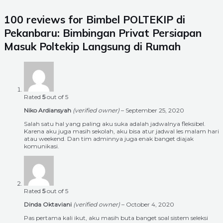
100 reviews for
Bimbel POLTEKIP di
Pekanbaru: Bimbingan Privat Persiapan
Masuk Poltekip Langsung di Rumah
Rated
5
out of 5
Niko Ardiansyah
(verified owner)
–
September 25, 2020
Salah satu hal yang paling aku suka adalah jadwalnya fleksibel.
Karena aku juga masih sekolah, aku bisa atur jadwal les malam hari
atau weekend. Dan tim adminnya juga enak banget diajak
komunikasi.
Rated
5
out of 5
Dinda Oktaviani
(verified owner)
–
October 4, 2020
Pas pertama kali ikut, aku masih buta banget soal sistem seleksi