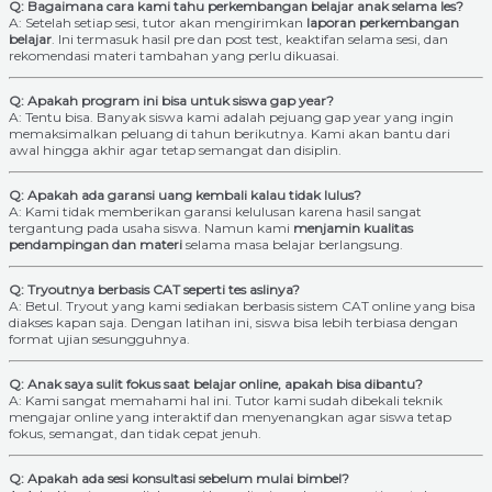
Q: Bagaimana cara kami tahu perkembangan belajar anak selama les?
A: Setelah setiap sesi, tutor akan mengirimkan
laporan perkembangan
belajar
. Ini termasuk hasil pre dan post test, keaktifan selama sesi, dan
rekomendasi materi tambahan yang perlu dikuasai.
Q: Apakah program ini bisa untuk siswa gap year?
A: Tentu bisa. Banyak siswa kami adalah pejuang gap year yang ingin
memaksimalkan peluang di tahun berikutnya. Kami akan bantu dari
awal hingga akhir agar tetap semangat dan disiplin.
Q: Apakah ada garansi uang kembali kalau tidak lulus?
A: Kami tidak memberikan garansi kelulusan karena hasil sangat
tergantung pada usaha siswa. Namun kami
menjamin kualitas
pendampingan dan materi
selama masa belajar berlangsung.
Q: Tryoutnya berbasis CAT seperti tes aslinya?
A: Betul. Tryout yang kami sediakan berbasis sistem CAT online yang bisa
diakses kapan saja. Dengan latihan ini, siswa bisa lebih terbiasa dengan
format ujian sesungguhnya.
Q: Anak saya sulit fokus saat belajar online, apakah bisa dibantu?
A: Kami sangat memahami hal ini. Tutor kami sudah dibekali teknik
mengajar online yang interaktif dan menyenangkan agar siswa tetap
fokus, semangat, dan tidak cepat jenuh.
Q: Apakah ada sesi konsultasi sebelum mulai bimbel?