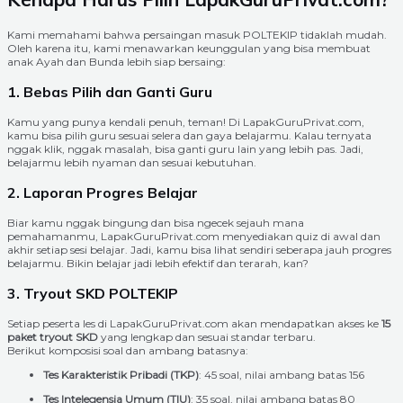
Kami memahami bahwa persaingan masuk POLTEKIP tidaklah mudah.
Oleh karena itu, kami menawarkan keunggulan yang bisa membuat
anak Ayah dan Bunda lebih siap bersaing:
1. Bebas Pilih dan Ganti Guru
Kamu yang punya kendali penuh, teman! Di LapakGuruPrivat.com,
kamu bisa pilih guru sesuai selera dan gaya belajarmu. Kalau ternyata
nggak klik, nggak masalah, bisa ganti guru lain yang lebih pas. Jadi,
belajarmu lebih nyaman dan sesuai kebutuhan.
2. Laporan Progres Belajar
Biar kamu nggak bingung dan bisa ngecek sejauh mana
pemahamanmu, LapakGuruPrivat.com menyediakan quiz di awal dan
akhir setiap sesi belajar. Jadi, kamu bisa lihat sendiri seberapa jauh progres
belajarmu. Bikin belajar jadi lebih efektif dan terarah, kan?
3. Tryout SKD POLTEKIP
Setiap peserta les di LapakGuruPrivat.com akan mendapatkan akses ke
15
paket tryout SKD
yang lengkap dan sesuai standar terbaru.
Berikut komposisi soal dan ambang batasnya:
Tes Karakteristik Pribadi (TKP)
: 45 soal, nilai ambang batas 156
Tes Intelegensia Umum (TIU)
: 35 soal, nilai ambang batas 80