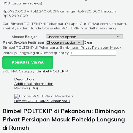
(
100
customer reviews)
Rp
6.720.000
–
Rp
18.240.000
Price range: Rp6.720.000 through
Rp18.240.000
Cari Bimbel POLTEKIP di Pekanbaru? LapakGuruPrivat.com siap bantu
anak Ayah dan Bunda lolos seleksi POLTEKIP. Yuk daftar sekarang
Metode Belajar
Paket Sekolah Kedinasan
Clear
Bimbel POLTEKIP di Pekanbaru: Bimbingan Privat Persiapan Masuk
Poltekip Langsung di Rumah quantity
Konsultasi Via WA
SKU:
N/A
Category:
Bimbel POLTEKIP
Description
Additional information
Reviews (100)
Bimbel POLTEKIP di Pekanbaru
Bimbel POLTEKIP di Pekanbaru: Bimbingan
Privat Persiapan Masuk Poltekip Langsung
di Rumah