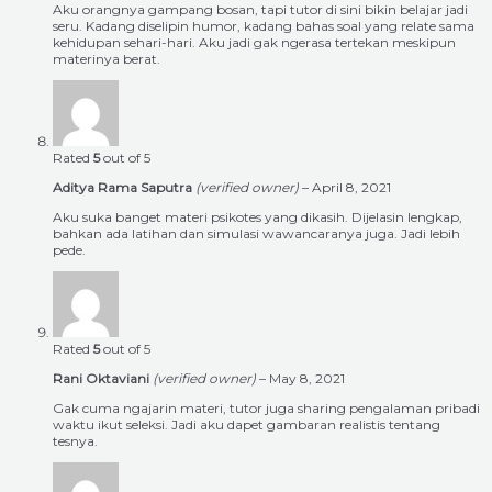
Aku orangnya gampang bosan, tapi tutor di sini bikin belajar jadi
seru. Kadang diselipin humor, kadang bahas soal yang relate sama
kehidupan sehari-hari. Aku jadi gak ngerasa tertekan meskipun
materinya berat.
Rated
5
out of 5
Aditya Rama Saputra
(verified owner)
–
April 8, 2021
Aku suka banget materi psikotes yang dikasih. Dijelasin lengkap,
bahkan ada latihan dan simulasi wawancaranya juga. Jadi lebih
pede.
Rated
5
out of 5
Rani Oktaviani
(verified owner)
–
May 8, 2021
Gak cuma ngajarin materi, tutor juga sharing pengalaman pribadi
waktu ikut seleksi. Jadi aku dapet gambaran realistis tentang
tesnya.