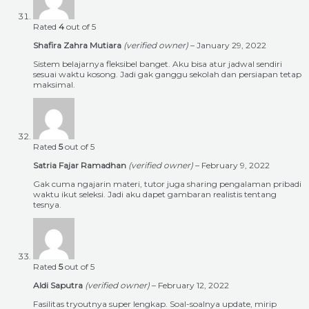
Rated
4
out of 5
Shafira Zahra Mutiara
(verified owner)
–
January 29, 2022
Sistem belajarnya fleksibel banget. Aku bisa atur jadwal sendiri
sesuai waktu kosong. Jadi gak ganggu sekolah dan persiapan tetap
maksimal.
Rated
5
out of 5
Satria Fajar Ramadhan
(verified owner)
–
February 9, 2022
Gak cuma ngajarin materi, tutor juga sharing pengalaman pribadi
waktu ikut seleksi. Jadi aku dapet gambaran realistis tentang
tesnya.
Rated
5
out of 5
Aldi Saputra
(verified owner)
–
February 12, 2022
Fasilitas tryoutnya super lengkap. Soal-soalnya update, mirip