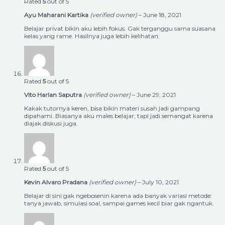
Rated
5
out of 5
Ayu Maharani Kartika
(verified owner)
–
June 18, 2021
Belajar privat bikin aku lebih fokus. Gak terganggu sama suasana
kelas yang rame. Hasilnya juga lebih kelihatan.
Rated
5
out of 5
Vito Harlan Saputra
(verified owner)
–
June 29, 2021
Kakak tutornya keren, bisa bikin materi susah jadi gampang
dipahami. Biasanya aku males belajar, tapi jadi semangat karena
diajak diskusi juga.
Rated
5
out of 5
Kevin Alvaro Pradana
(verified owner)
–
July 10, 2021
Belajar di sini gak ngebosenin karena ada banyak variasi metode:
tanya jawab, simulasi soal, sampai games kecil biar gak ngantuk.