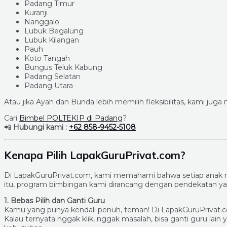
Padang Timur
Kuranji
Nanggalo
Lubuk Begalung
Lubuk Kilangan
Pauh
Koto Tangah
Bungus Teluk Kabung
Padang Selatan
Padang Utara
Atau jika Ayah dan Bunda lebih memilih fleksibilitas, kami juga
Cari
Bimbel POLTEKIP di Padang
?
📲
Hubungi kami :
+62 858-9452-5108
Kenapa Pilih LapakGuruPrivat.com?
Di LapakGuruPrivat.com, kami memahami bahwa setiap anak me
itu, program bimbingan kami dirancang dengan pendekatan yang 
1. Bebas Pilih dan Ganti Guru
Kamu yang punya kendali penuh, teman! Di LapakGuruPrivat.com
Kalau ternyata nggak klik, nggak masalah, bisa ganti guru lain 