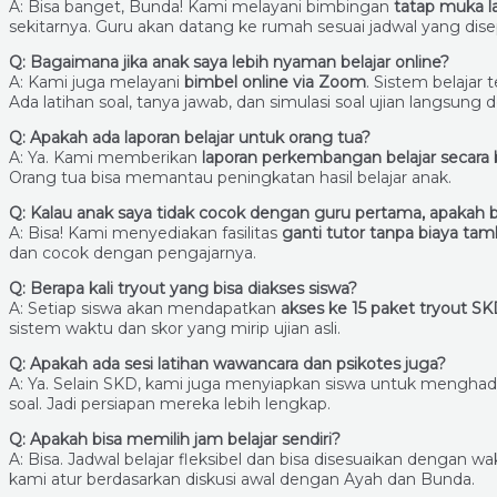
A: Bisa banget, Bunda! Kami melayani bimbingan
tatap muka 
sekitarnya. Guru akan datang ke rumah sesuai jadwal yang dise
Q: Bagaimana jika anak saya lebih nyaman belajar online?
A: Kami juga melayani
bimbel online via Zoom
. Sistem belajar
Ada latihan soal, tanya jawab, dan simulasi soal ujian langsung 
Q: Apakah ada laporan belajar untuk orang tua?
A: Ya. Kami memberikan
laporan perkembangan belajar secara 
Orang tua bisa memantau peningkatan hasil belajar anak.
Q: Kalau anak saya tidak cocok dengan guru pertama, apakah b
A: Bisa! Kami menyediakan fasilitas
ganti tutor tanpa biaya ta
dan cocok dengan pengajarnya.
Q: Berapa kali tryout yang bisa diakses siswa?
A: Setiap siswa akan mendapatkan
akses ke 15 paket tryout 
sistem waktu dan skor yang mirip ujian asli.
Q: Apakah ada sesi latihan wawancara dan psikotes juga?
A: Ya. Selain SKD, kami juga menyiapkan siswa untuk mengha
soal. Jadi persiapan mereka lebih lengkap.
Q: Apakah bisa memilih jam belajar sendiri?
A: Bisa. Jadwal belajar fleksibel dan bisa disesuaikan dengan w
kami atur berdasarkan diskusi awal dengan Ayah dan Bunda.