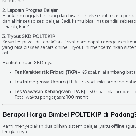
kebutuhan.
2. Laporan Progres Belajar
Biar kamu nggak bingung dan bisa ngecek sejauh mana pema
dan akhir setiap sesi belajar. Jadi, kamu bisa lihat sendiri sebera
terarah, kan?
3. Tryout SKD POLTEKIP
Siswa les privat di LapakGuruPrivat.com dapat mengakses k
yang bisa diakses secara online. Tryout ini mencerminkan sist
asli.
Berikut rincian SKD-nya:
Tes Karakteristik Pribadi (TKP)
– 45 soal, nilai ambang bata
Tes Intelegensia Umum (TIU)
– 35 soal, nilai ambang bat
Tes Wawasan Kebangsaan (TWK)
– 30 soal, nilai ambang 
Total waktu pengerjaan:
100 menit
Berapa Harga Bimbel POLTEKIP di Padang
Kami menyediakan dua pilihan sistem belajar, yaitu
offline
(gur
lengkapnya: