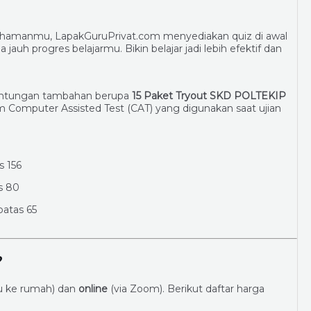
hamanmu, LapakGuruPrivat.com menyediakan quiz di awal
pa jauh progres belajarmu. Bikin belajar jadi lebih efektif dan
euntungan tambahan berupa
15 Paket Tryout SKD POLTEKIP
em Computer Assisted Test (CAT) yang digunakan saat ujian
s 156
as 80
batas 65
?
u ke rumah) dan
online
(via Zoom). Berikut daftar harga