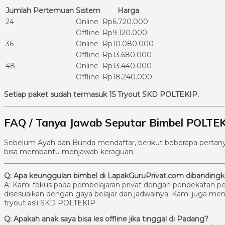
Jumlah Pertemuan
Sistem
Harga
24
Online
Rp6.720.000
Offline
Rp9.120.000
36
Online
Rp10.080.000
Offline
Rp13.680.000
48
Online
Rp13.440.000
Offline
Rp18.240.000
Setiap paket sudah termasuk 15 Tryout SKD POLTEKIP.
FAQ / Tanya Jawab Seputar Bimbel POLTEK
Sebelum Ayah dan Bunda mendaftar, berikut beberapa pertanya
bisa membantu menjawab keraguan.
Q: Apa keunggulan bimbel di LapakGuruPrivat.com dibandingk
A: Kami fokus pada pembelajaran privat dengan pendekatan p
disesuaikan dengan gaya belajar dan jadwalnya. Kami juga membe
tryout asli SKD POLTEKIP.
Q: Apakah anak saya bisa les offline jika tinggal di Padang?