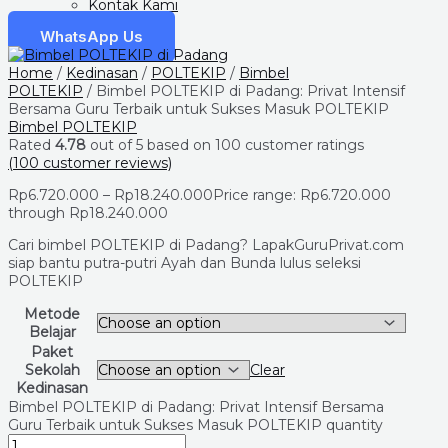
Kontak Kami
WhatsApp Us
Home
/
Kedinasan
/
POLTEKIP
/
Bimbel
POLTEKIP
/ Bimbel POLTEKIP di Padang: Privat Intensif
Bersama Guru Terbaik untuk Sukses Masuk POLTEKIP
Bimbel POLTEKIP
Rated
4.78
out of 5 based on
100
customer ratings
(
100
customer reviews)
Rp
6.720.000
–
Rp
18.240.000
Price range: Rp6.720.000
through Rp18.240.000
Cari bimbel POLTEKIP di Padang? LapakGuruPrivat.com
siap bantu putra-putri Ayah dan Bunda lulus seleksi
POLTEKIP
Metode
Belajar
Paket
Sekolah
Clear
Kedinasan
Bimbel POLTEKIP di Padang: Privat Intensif Bersama
Guru Terbaik untuk Sukses Masuk POLTEKIP quantity