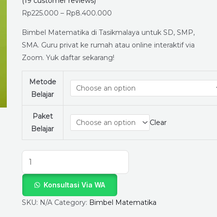
untuk
(
19
customer reviews)
SD,
Rp
225.000
–
Rp
8.400.000
SMP,
Bimbel Matematika di Tasikmalaya untuk SD, SMP,
SMA
SMA. Guru privat ke rumah atau online interaktif via
di
Zoom. Yuk daftar sekarang!
LapakGuruPrivat.com!
quantity
Metode
Belajar
Paket
Clear
Belajar
Konsultasi Via WA
SKU:
N/A
Category:
Bimbel Matematika