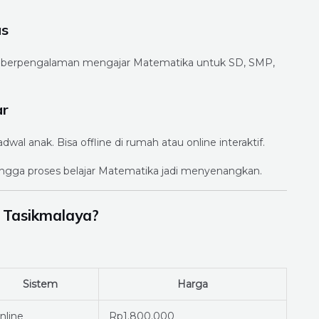
as
reka berpengalaman mengajar Matematika untuk SD, SMP,
ar
al anak. Bisa offline di rumah atau online interaktif.
hingga proses belajar Matematika jadi menyenangkan.
 Tasikmalaya?
Sistem
Harga
nline
Rp1.800.000