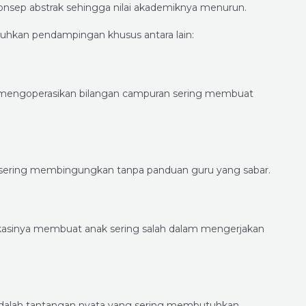
sep abstrak sehingga nilai akademiknya menurun.
hkan pendampingan khusus antara lain:
 mengoperasikan bilangan campuran sering membuat
n sering membingungkan tanpa panduan guru yang sabar.
asinya membuat anak sering salah dalam mengerjakan
 adalah tantangan nyata yang sering membutuhkan