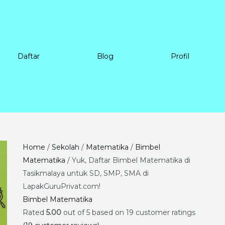
Daftar
Blog
Profil
Yuk,
Price
Home
/
Sekolah
/
Matematika
/
Bimbel
Daftar
range:
Matematika
/ Yuk, Daftar Bimbel Matematika di
Bimbel
Rp225.000
Tasikmalaya untuk SD, SMP, SMA di
Matematika
through
LapakGuruPrivat.com!
di
Rp8.400.000
Bimbel Matematika
Tasikmalaya
Rated
5.00
out of 5 based on
19
customer ratings