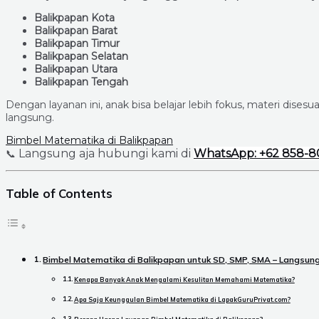
Balikpapan Kota
Balikpapan Barat
Balikpapan Timur
Balikpapan Selatan
Balikpapan Utara
Balikpapan Tengah
Dengan layanan ini, anak bisa belajar lebih fokus, materi dise
langsung.
Bimbel Matematika di Balikpapan
Langsung aja hubungi kami di
WhatsApp: +62 858-8
📞
Table of Contents
Bimbel Matematika di Balikpapan untuk SD, SMP, SMA – Langsun
Kenapa Banyak Anak Mengalami Kesulitan Memahami Matematika?
Apa Saja Keunggulan Bimbel Matematika di LapakGuruPrivat.com?