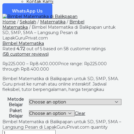
Kontak Kami
WhatsApp Us
Home
/
Sekolah
/
Matematika
/
Bimbel
Matematika
/ Bimbel Matematika di Balikpapan untuk
SD, SMP, SMA – Langsung Pesan di
LapakGuruPrivat.com
Bimbel Matematika
Rated
4.72
out of 5 based on
58
customer ratings
(
58
customer reviews)
Rp
225.000
–
Rp
8.400.000
Price range: Rp225.000
through Rp8.400.000
Bimbel Matematika di Balikpapan untuk SD, SMP, SMA.
Guru privat ke rumah atau online interaktif. Jadwal
fleksibel, tutor berpengalaman, harga terjangkau
Metode
Belajar
Paket
Clear
Belajar
Bimbel Matematika di Balikpapan untuk SD, SMP, SMA –
Langsung Pesan di LapakGuruPrivat.com quantity