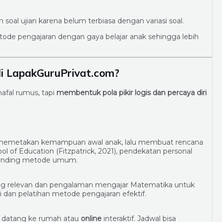
oal ujian karena belum terbiasa dengan variasi soal.
e pengajaran dengan gaya belajar anak sehingga lebih
i LapakGuruPrivat.com?
afal rumus, tapi
membentuk pola pikir logis dan percaya diri
akan memetakan kemampuan awal anak, lalu membuat rencana
ol of Education (Fitzpatrick, 2021), pendekatan personal
banding metode umum.
yang relevan dan pengalaman mengajar Matematika untuk
si dan pelatihan metode pengajaran efektif.
 datang ke rumah atau
online
interaktif. Jadwal bisa