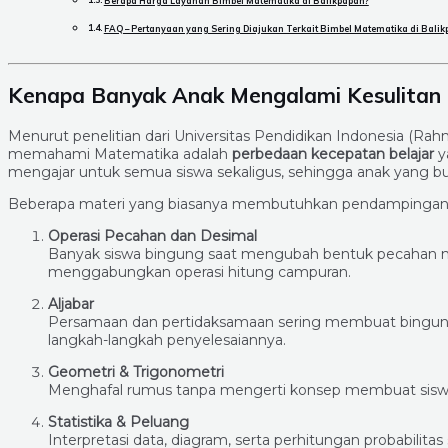
Berapa Harga Layanan Bimbel Matematika di Balikpapan?
FAQ – Pertanyaan yang Sering Diajukan Terkait Bimbel Matematika di Bali
Kenapa Banyak Anak Mengalami Kesulita
Menurut penelitian dari Universitas Pendidikan Indonesia (Rah
memahami Matematika adalah
perbedaan kecepatan belajar
ya
mengajar untuk semua siswa sekaligus, sehingga anak yang but
Beberapa materi yang biasanya membutuhkan pendampingan 
Operasi Pecahan dan Desimal
Banyak siswa bingung saat mengubah bentuk pecahan men
menggabungkan operasi hitung campuran.
Aljabar
Persamaan dan pertidaksamaan sering membuat bingung
langkah-langkah penyelesaiannya.
Geometri & Trigonometri
Menghafal rumus tanpa mengerti konsep membuat siswa su
Statistika & Peluang
Interpretasi data, diagram, serta perhitungan probabilitas