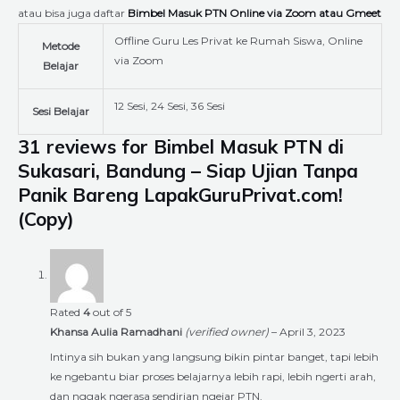
atau bisa juga daftar
Bimbel Masuk PTN Online via Zoom atau Gmeet
Offline Guru Les Privat ke Rumah Siswa, Online
Metode
via Zoom
Belajar
12 Sesi, 24 Sesi, 36 Sesi
Sesi Belajar
31 reviews for
Bimbel Masuk PTN di
Sukasari, Bandung – Siap Ujian Tanpa
Panik Bareng LapakGuruPrivat.com!
(Copy)
Rated
4
out of 5
Khansa Aulia Ramadhani
(verified owner)
–
April 3, 2023
Intinya sih bukan yang langsung bikin pintar banget, tapi lebih
ke ngebantu biar proses belajarnya lebih rapi, lebih ngerti arah,
dan nggak ngerasa sendirian ngejar PTN.