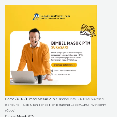
Skip
Bimbel
Price
to
Masuk
range:
content
PTN
Rp2.640.000
di
through
Sukasari,
Rp9.000.000
Bandung
-
Siap
Ujian
Tanpa
Panik
Bareng
LapakGuruPrivat.com!
(Copy)
quantity
Home
/
PTN
/
Bimbel Masuk PTN
/ Bimbel Masuk PTN di Sukasari,
Bandung – Siap Ujian Tanpa Panik Bareng LapakGuruPrivat.com!
(Copy)
Bimbel Masuk PTN