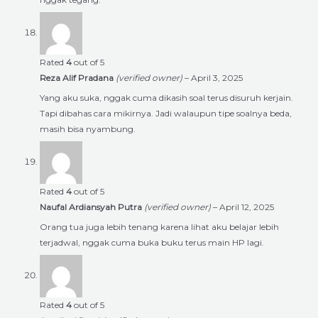
Rated
4
out of 5
Reza Alif Pradana
(verified owner)
–
April 3, 2025
Yang aku suka, nggak cuma dikasih soal terus disuruh kerjain.
Tapi dibahas cara mikirnya. Jadi walaupun tipe soalnya beda,
masih bisa nyambung.
Rated
4
out of 5
Naufal Ardiansyah Putra
(verified owner)
–
April 12, 2025
Orang tua juga lebih tenang karena lihat aku belajar lebih
terjadwal, nggak cuma buka buku terus main HP lagi.
Rated
4
out of 5