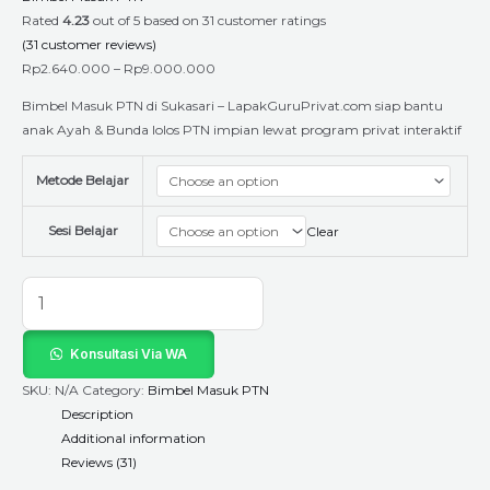
Rated
4.23
out of 5 based on
31
customer ratings
(
31
customer reviews)
Rp
2.640.000
–
Rp
9.000.000
Bimbel Masuk PTN di Sukasari – LapakGuruPrivat.com siap bantu
anak Ayah & Bunda lolos PTN impian lewat program privat interaktif
Metode Belajar
Sesi Belajar
Clear
Konsultasi Via WA
SKU:
N/A
Category:
Bimbel Masuk PTN
Description
Additional information
Reviews (31)