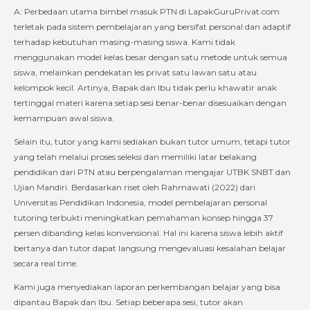
A: Perbedaan utama bimbel masuk PTN di LapakGuruPrivat.com
terletak pada sistem pembelajaran yang bersifat personal dan adaptif
terhadap kebutuhan masing-masing siswa. Kami tidak
menggunakan model kelas besar dengan satu metode untuk semua
siswa, melainkan pendekatan les privat satu lawan satu atau
kelompok kecil. Artinya, Bapak dan Ibu tidak perlu khawatir anak
tertinggal materi karena setiap sesi benar-benar disesuaikan dengan
kemampuan awal siswa.
Selain itu, tutor yang kami sediakan bukan tutor umum, tetapi tutor
yang telah melalui proses seleksi dan memiliki latar belakang
pendidikan dari PTN atau berpengalaman mengajar UTBK SNBT dan
Ujian Mandiri. Berdasarkan riset oleh Rahmawati (2022) dari
Universitas Pendidikan Indonesia, model pembelajaran personal
tutoring terbukti meningkatkan pemahaman konsep hingga 37
persen dibanding kelas konvensional. Hal ini karena siswa lebih aktif
bertanya dan tutor dapat langsung mengevaluasi kesalahan belajar
secara real time.
Kami juga menyediakan laporan perkembangan belajar yang bisa
dipantau Bapak dan Ibu. Setiap beberapa sesi, tutor akan