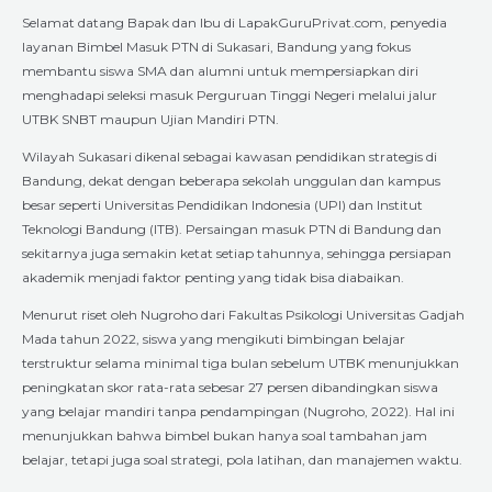
Selamat datang Bapak dan Ibu di LapakGuruPrivat.com, penyedia
layanan Bimbel Masuk PTN di Sukasari, Bandung yang fokus
membantu siswa SMA dan alumni untuk mempersiapkan diri
menghadapi seleksi masuk Perguruan Tinggi Negeri melalui jalur
UTBK SNBT maupun Ujian Mandiri PTN.
Wilayah Sukasari dikenal sebagai kawasan pendidikan strategis di
Bandung, dekat dengan beberapa sekolah unggulan dan kampus
besar seperti Universitas Pendidikan Indonesia (UPI) dan Institut
Teknologi Bandung (ITB). Persaingan masuk PTN di Bandung dan
sekitarnya juga semakin ketat setiap tahunnya, sehingga persiapan
akademik menjadi faktor penting yang tidak bisa diabaikan.
Menurut riset oleh Nugroho dari Fakultas Psikologi Universitas Gadjah
Mada tahun 2022, siswa yang mengikuti bimbingan belajar
terstruktur selama minimal tiga bulan sebelum UTBK menunjukkan
peningkatan skor rata-rata sebesar 27 persen dibandingkan siswa
yang belajar mandiri tanpa pendampingan (Nugroho, 2022). Hal ini
menunjukkan bahwa bimbel bukan hanya soal tambahan jam
belajar, tetapi juga soal strategi, pola latihan, dan manajemen waktu.