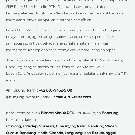
SNBT dan Ujian Mandiri PTN. Dengan sistem privat, tutor
berpengalaman, kurikulum fleksibel, serta evaluasi terstruktur, kami
membantu siswa belajar lebih terarah dan efisien.
LapakGuruPrivat.com tidak hanya menyediakan tambahan jam
belajar, tetapi juga strategi akademik berbasis riset pendidikan,
sehingga siswa tidak sekadar menghafal materi, melainkan
memahami konsep dan cara menyelesaikan soal dengan tepat.
Jika Bapak dan Ibu sedang mencari Bimbel Masuk PTN di Sukasari,
Bandung dengan sistem privat, fleksibel, dan terstruktur,
LapakGuruPrivat.com siap menjadi partner belajar anak menuju PTN
impian.
📲
Hubungi kami :
+62 858-9452-5108
🌐
Kunjungi website kami:
LapakGuruPrivat.com
Kami menyediakan
Bimbel Masuk PTN
untuk wilayah
Bandung
,
termasuk daerah
Coblong
,
Cidadap
,
Sukasari
,
Cibeunying Kaler
,
Bandung Wetan
,
Sumur Bandung
,
Andir
,
Cicendo
,
Lengkong
, dan
Batununggal