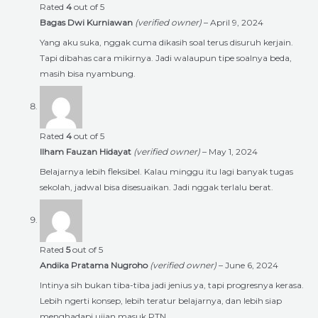
Rated
4
out of 5
Bagas Dwi Kurniawan
(verified owner)
–
April 9, 2024
Yang aku suka, nggak cuma dikasih soal terus disuruh kerjain.
Tapi dibahas cara mikirnya. Jadi walaupun tipe soalnya beda,
masih bisa nyambung.
Rated
4
out of 5
Ilham Fauzan Hidayat
(verified owner)
–
May 1, 2024
Belajarnya lebih fleksibel. Kalau minggu itu lagi banyak tugas
sekolah, jadwal bisa disesuaikan. Jadi nggak terlalu berat.
Rated
5
out of 5
Andika Pratama Nugroho
(verified owner)
–
June 6, 2024
Intinya sih bukan tiba-tiba jadi jenius ya, tapi progresnya kerasa.
Lebih ngerti konsep, lebih teratur belajarnya, dan lebih siap
menghadapi ujian masuk PTN.