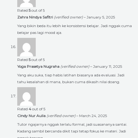
Rated
5
out of 5
Zahra Nindya Safitri
(verified owner)
–
January 5, 2025
Yang bikin beda itu lebih ke konsistensi belajar. Jadi nggak cuma
belajar pas lagi mood aja.
Rated
5
out of 5
Yoga Prasetya Nugraha
(verified owner)
–
January 11, 2025
Yang aku suka, tiap habis latihan biasanya ada evaluasi. Jadi
tahu kesalahan di mana, bukan cuma dikasih nilai doang.
Rated
4
out of 5
Cindy Nur Aulia
(verified owner)
–
March 24, 2025
Tutor ngajarnya nggak terlalu formal, jadi suasananya santai.
Kadang sambil bercanda dikit tapi tetap fokus ke materi. Jadi
nggak tegang.