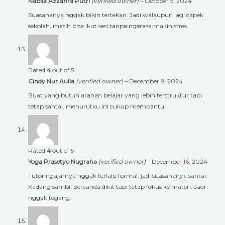
Nabila Azzahra Putri
(verified owner)
–
October 5, 2024
Suasananya nggak bikin tertekan. Jadi walaupun lagi capek
sekolah, masih bisa ikut sesi tanpa ngerasa makin stres.
Rated
4
out of 5
Cindy Nur Aulia
(verified owner)
–
December 9, 2024
Buat yang butuh arahan belajar yang lebih terstruktur tapi
tetap santai, menurutku ini cukup membantu.
Rated
4
out of 5
Yoga Prasetyo Nugraha
(verified owner)
–
December 16, 2024
Tutor ngajarnya nggak terlalu formal, jadi suasananya santai.
Kadang sambil bercanda dikit tapi tetap fokus ke materi. Jadi
nggak tegang.