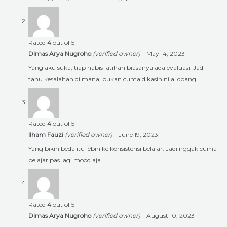
Rated
4
out of 5
Dimas Arya Nugroho
(verified owner)
–
May 14, 2023
Yang aku suka, tiap habis latihan biasanya ada evaluasi. Jadi
tahu kesalahan di mana, bukan cuma dikasih nilai doang.
Rated
4
out of 5
Ilham Fauzi
(verified owner)
–
June 19, 2023
Yang bikin beda itu lebih ke konsistensi belajar. Jadi nggak cuma
belajar pas lagi mood aja.
Rated
4
out of 5
Dimas Arya Nugroho
(verified owner)
–
August 10, 2023