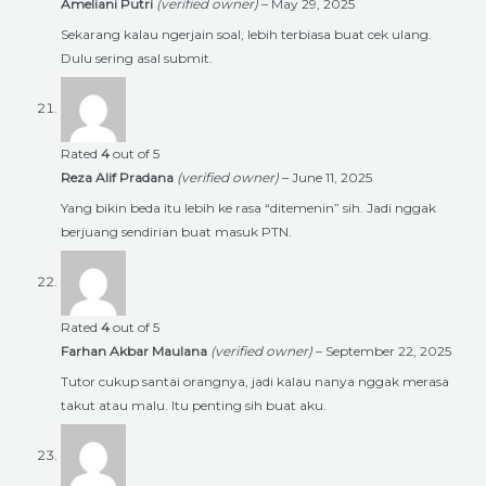
Ameliani Putri
(verified owner)
–
May 29, 2025
Sekarang kalau ngerjain soal, lebih terbiasa buat cek ulang.
Dulu sering asal submit.
Rated
4
out of 5
Reza Alif Pradana
(verified owner)
–
June 11, 2025
Yang bikin beda itu lebih ke rasa “ditemenin” sih. Jadi nggak
berjuang sendirian buat masuk PTN.
Rated
4
out of 5
Farhan Akbar Maulana
(verified owner)
–
September 22, 2025
Tutor cukup santai orangnya, jadi kalau nanya nggak merasa
takut atau malu. Itu penting sih buat aku.