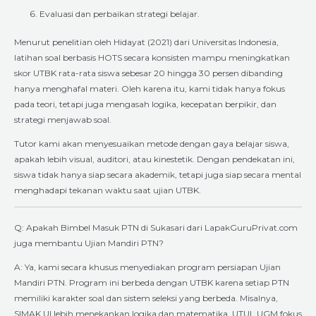
Evaluasi dan perbaikan strategi belajar.
Menurut penelitian oleh Hidayat (2021) dari Universitas Indonesia,
latihan soal berbasis HOTS secara konsisten mampu meningkatkan
skor UTBK rata-rata siswa sebesar 20 hingga 30 persen dibanding
hanya menghafal materi. Oleh karena itu, kami tidak hanya fokus
pada teori, tetapi juga mengasah logika, kecepatan berpikir, dan
strategi menjawab soal.
Tutor kami akan menyesuaikan metode dengan gaya belajar siswa,
apakah lebih visual, auditori, atau kinestetik. Dengan pendekatan ini,
siswa tidak hanya siap secara akademik, tetapi juga siap secara mental
menghadapi tekanan waktu saat ujian UTBK.
Q: Apakah Bimbel Masuk PTN di Sukasari dari LapakGuruPrivat.com
juga membantu Ujian Mandiri PTN?
A: Ya, kami secara khusus menyediakan program persiapan Ujian
Mandiri PTN. Program ini berbeda dengan UTBK karena setiap PTN
memiliki karakter soal dan sistem seleksi yang berbeda. Misalnya,
SIMAK UI lebih menekankan logika dan matematika, UTUL UGM fokus