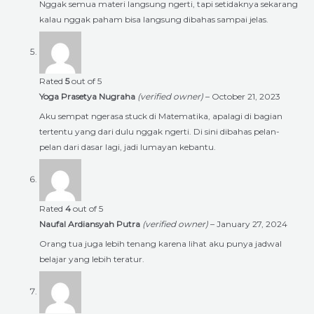
Nggak semua materi langsung ngerti, tapi setidaknya sekarang
kalau nggak paham bisa langsung dibahas sampai jelas.
Rated
5
out of 5
Yoga Prasetya Nugraha
(verified owner)
–
October 21, 2023
Aku sempat ngerasa stuck di Matematika, apalagi di bagian
tertentu yang dari dulu nggak ngerti. Di sini dibahas pelan-
pelan dari dasar lagi, jadi lumayan kebantu.
Rated
4
out of 5
Naufal Ardiansyah Putra
(verified owner)
–
January 27, 2024
Orang tua juga lebih tenang karena lihat aku punya jadwal
belajar yang lebih teratur.