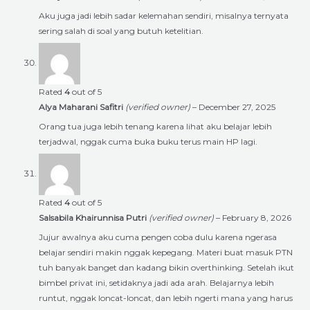
Aku juga jadi lebih sadar kelemahan sendiri, misalnya ternyata
sering salah di soal yang butuh ketelitian.
Rated
4
out of 5
Alya Maharani Safitri
(verified owner)
–
December 27, 2025
Orang tua juga lebih tenang karena lihat aku belajar lebih
terjadwal, nggak cuma buka buku terus main HP lagi.
Rated
4
out of 5
Salsabila Khairunnisa Putri
(verified owner)
–
February 8, 2026
Jujur awalnya aku cuma pengen coba dulu karena ngerasa
belajar sendiri makin nggak kepegang. Materi buat masuk PTN
tuh banyak banget dan kadang bikin overthinking. Setelah ikut
bimbel privat ini, setidaknya jadi ada arah. Belajarnya lebih
runtut, nggak loncat-loncat, dan lebih ngerti mana yang harus