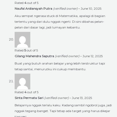
Rated
4
out of 5
Naufal Ardiansyah Putra
(verified owner)
–
June 10, 2025
Aku sempat ngerasa stuck di Matematika, apalagi di bagian
tertentu yang dari dulu nggak ngerti. Di sini dibahas pelan-
pelan dari dasar lagi, jadi lumayan kebantu.
Rated
5
out of 5
Gilang Mahendra Saputra
(verified owner)
–
June 12, 2025
Buat yang butuh arahan belajar yang lebih terstruktur tapi
tetap santai, menurutku ini cukup membantu.
Rated
4
out of 5
Sinta Permata Sari
(verified owner)
–
June 13, 2025
Belajarnya nggak terlalu kaku. Kadang sambil ngobrol juga, jadi
nggak tegang banget. Tapi tetap ada target yang harus dikejar
tiap sesi.