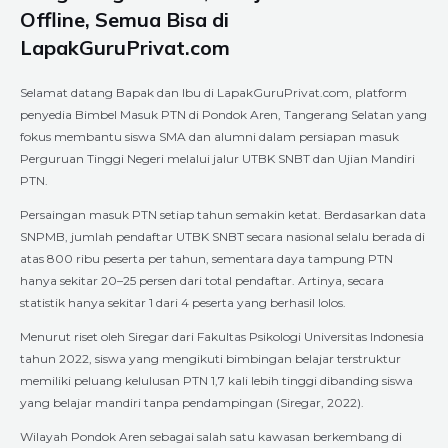
Offline, Semua Bisa di
LapakGuruPrivat.com
Selamat datang Bapak dan Ibu di LapakGuruPrivat.com, platform
penyedia Bimbel Masuk PTN di Pondok Aren, Tangerang Selatan yang
fokus membantu siswa SMA dan alumni dalam persiapan masuk
Perguruan Tinggi Negeri melalui jalur UTBK SNBT dan Ujian Mandiri
PTN.
Persaingan masuk PTN setiap tahun semakin ketat. Berdasarkan data
SNPMB, jumlah pendaftar UTBK SNBT secara nasional selalu berada di
atas 800 ribu peserta per tahun, sementara daya tampung PTN
hanya sekitar 20–25 persen dari total pendaftar. Artinya, secara
statistik hanya sekitar 1 dari 4 peserta yang berhasil lolos.
Menurut riset oleh Siregar dari Fakultas Psikologi Universitas Indonesia
tahun 2022, siswa yang mengikuti bimbingan belajar terstruktur
memiliki peluang kelulusan PTN 1,7 kali lebih tinggi dibanding siswa
yang belajar mandiri tanpa pendampingan (Siregar, 2022).
Wilayah Pondok Aren sebagai salah satu kawasan berkembang di