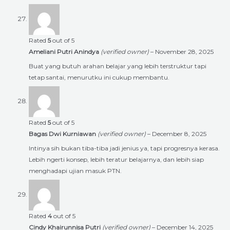
Rated
5
out of 5
Ameliani Putri Anindya
(verified owner)
–
November 28, 2025
Buat yang butuh arahan belajar yang lebih terstruktur tapi
tetap santai, menurutku ini cukup membantu.
Rated
5
out of 5
Bagas Dwi Kurniawan
(verified owner)
–
December 8, 2025
Intinya sih bukan tiba-tiba jadi jenius ya, tapi progresnya kerasa.
Lebih ngerti konsep, lebih teratur belajarnya, dan lebih siap
menghadapi ujian masuk PTN.
Rated
4
out of 5
Cindy Khairunnisa Putri
(verified owner)
–
December 14, 2025