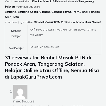
Kami menyediakan
Bimbel Masuk PTN
untuk daerah
Tangerang
Selatan
, termasuk daerah
Serpong
,
Serpong Utara
,
Ciputat
,
Ciputat Timur
,
Pamulang
,
Pondok
Aren
,
Setu
.
atau bisa juga daftar
Bimbel Masuk PTN Online via Zoom atau Gmeet
Offline Guru Les Privat ke Rumah Siswa, Online
Metode
via Zoom
Belajar
12 Sesi, 24 Sesi, 36 Sesi
Sesi Belajar
31 reviews for
Bimbel Masuk PTN di
Pondok Aren, Tangerang Selatan,
Belajar Online atau Offline, Semua Bisa
di LapakGuruPrivat.com
Rated
5
out of 5