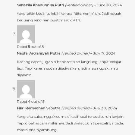
Salsabila Khairunnisa Putri
(verified owner)
–
June 20, 2024
Yang bikin beda itu lebih ke rasa “ditemenin” sih. Jadi nggak
berjuang sendirian buat masuk PTN.
Rated
5
out of 5
Naufal Ardiansyah Putra
(verified owner)
–
July 17, 2024
Kadang capek juga sih habis sekolah langsung lanjut belajar
lagi. Tapi karena sudah dijadwalkan, jadi mau nggak mau
dijalanin.
Rated
4
out of 5
Fikri Ramadhan Saputra
(verified owner)
–
July 30, 2024
Yang aku suka, nggak cuma dikasih soal terus disuruh kerjain.
Tapi dibahas cara mikirnya. Jadi walaupun tipe soalnya beda,
masih bisa nyambung.