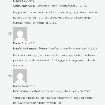
Rated
5
out of 5
Cindy Nur Aulia
(verified owner)
–
September 21, 2025
Nggak semua sesi selalu mulus sih, kadang juga tetap mentok di
beberapa materi. Tapi justru enaknya bisa dibahas sampai
tuntas, nggak ditinggal gitu aja.
Rated
5
out of 5
Naufal Ardiansyah Putra
(verified owner)
–
November 7, 2025
Beberapa trik ngerjain soal cepet cukup ngebantu, terutama
pas latihan waktu dibatesin. Jadi nggak buang waktu di satu
soal aja.
Rated
4
out of 5
Intan Cahya Lestari
(verified owner)
–
November 16, 2025
Yang bikin beda itu lebih ke rasa “ditemenin” sih. Jadi nggak
berjuang sendirian buat masuk PTN.