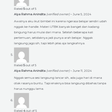
Rated
5
out of 5
Alya Rahma Anindita
(verified owner)
–
June 5, 2024
Awalnya aku ikut bimbel ini karena ngerasa belajar sendiri udah
nggak ke-handle. Materi UTBK banyak banget dan kadang
bingung harus mulai dari mana. Setelah beberapa kali
pertemuan, setidaknya jadi punya arah belajar. Nggak
langsung jago sih, tapi lebih jelas aja langkahnya.
Rated
5
out of 5
Alya Rahma Anindita
(verified owner)
–
June 11, 2024
Nggak semua sesi langsung lancar sih, ada juga hari di mana
otak rasanya buntu. Tapi enaknya bisa langsung dibahas tanpa
harus nunggu lama.
Rated
4
out of 5