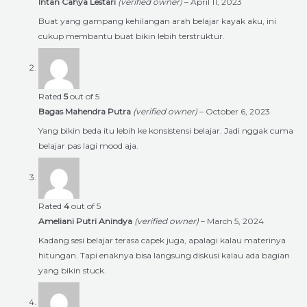
Intan Cahya Lestari
(verified owner)
–
April 11, 2023
Buat yang gampang kehilangan arah belajar kayak aku, ini
cukup membantu buat bikin lebih terstruktur.
Rated
5
out of 5
Bagas Mahendra Putra
(verified owner)
–
October 6, 2023
Yang bikin beda itu lebih ke konsistensi belajar. Jadi nggak cuma
belajar pas lagi mood aja.
Rated
4
out of 5
Ameliani Putri Anindya
(verified owner)
–
March 5, 2024
Kadang sesi belajar terasa capek juga, apalagi kalau materinya
hitungan. Tapi enaknya bisa langsung diskusi kalau ada bagian
yang bikin stuck.