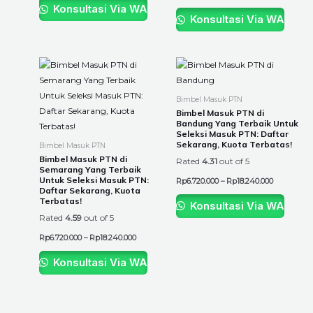
Konsultasi Via WA
Konsultasi Via WA
Price
Price
This
This
range:
range:
product
product
Rp6.720.000
Rp6.720.00
through
through
has
has
Bimbel Masuk PTN
Rp18.240.000
Rp18.240.0
multiple
multiple
Bimbel Masuk PTN di
Bandung Yang Terbaik Untuk
variants.
variants.
Seleksi Masuk PTN: Daftar
The
The
Sekarang, Kuota Terbatas!
Bimbel Masuk PTN
options
options
Bimbel Masuk PTN di
Rated
4.31
out of 5
Semarang Yang Terbaik
may
may
Untuk Seleksi Masuk PTN:
Rp
6.720.000
–
Rp
18.240.000
be
be
Daftar Sekarang, Kuota
Terbatas!
chosen
chosen
Konsultasi Via WA
Rated
4.59
out of 5
on
on
the
the
Rp
6.720.000
–
Rp
18.240.000
product
product
Konsultasi Via WA
page
page