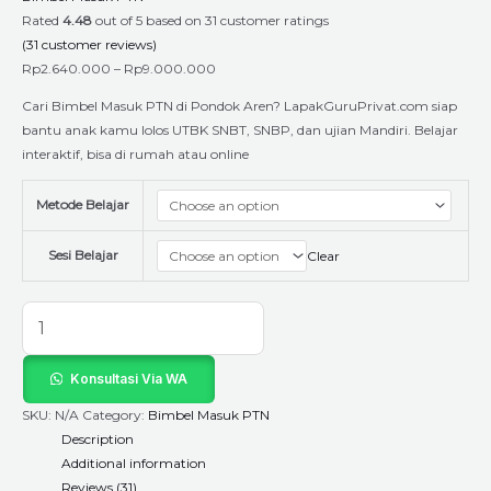
Rated
4.48
out of 5 based on
31
customer ratings
(
31
customer reviews)
Rp
2.640.000
–
Rp
9.000.000
Cari Bimbel Masuk PTN di Pondok Aren? LapakGuruPrivat.com siap
bantu anak kamu lolos UTBK SNBT, SNBP, dan ujian Mandiri. Belajar
interaktif, bisa di rumah atau online
Metode Belajar
Sesi Belajar
Clear
Konsultasi Via WA
SKU:
N/A
Category:
Bimbel Masuk PTN
Description
Additional information
Reviews (31)