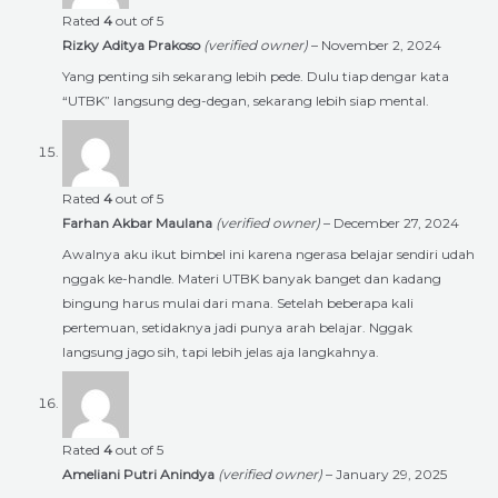
Rated
4
out of 5
Rizky Aditya Prakoso
(verified owner)
–
November 2, 2024
Yang penting sih sekarang lebih pede. Dulu tiap dengar kata
“UTBK” langsung deg-degan, sekarang lebih siap mental.
Rated
4
out of 5
Farhan Akbar Maulana
(verified owner)
–
December 27, 2024
Awalnya aku ikut bimbel ini karena ngerasa belajar sendiri udah
nggak ke-handle. Materi UTBK banyak banget dan kadang
bingung harus mulai dari mana. Setelah beberapa kali
pertemuan, setidaknya jadi punya arah belajar. Nggak
langsung jago sih, tapi lebih jelas aja langkahnya.
Rated
4
out of 5
Ameliani Putri Anindya
(verified owner)
–
January 29, 2025