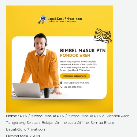
Skip
Bimbel
Price
to
Masuk
range:
content
PTN
Rp2.640.000
di
through
Pondok
Rp9.000.000
Aren,
Tangerang
Selatan,
Belajar
Online
atau
Offline,
Semua
Bisa
di
LapakGuruPrivat.com
quantity
Home
/
PTN
/
Bimbel Masuk PTN
/ Bimbel Masuk PTN di Pondok Aren,
Tangerang Selatan, Belajar Online atau Offline, Semua Bisa di
LapakGuruPrivat.com
Bimbel Masuk PTN