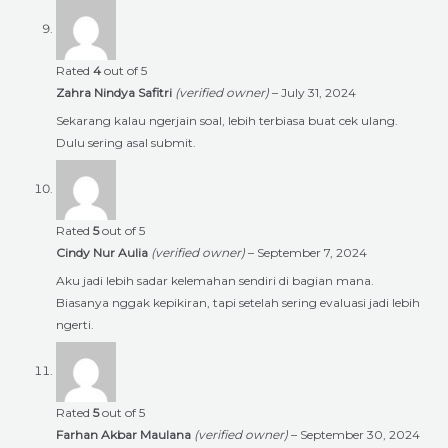
Rated
4
out of 5
Zahra Nindya Safitri
(verified owner)
–
July 31, 2024
Sekarang kalau ngerjain soal, lebih terbiasa buat cek ulang.
Dulu sering asal submit.
Rated
5
out of 5
Cindy Nur Aulia
(verified owner)
–
September 7, 2024
Aku jadi lebih sadar kelemahan sendiri di bagian mana.
Biasanya nggak kepikiran, tapi setelah sering evaluasi jadi lebih
ngerti.
Rated
5
out of 5
Farhan Akbar Maulana
(verified owner)
–
September 30, 2024