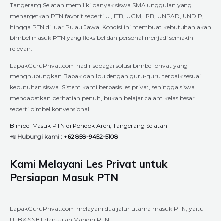
Tangerang Selatan memiliki banyak siswa SMA unggulan yang
menargetkan PTN favorit seperti UI, ITB, UGM, IPB, UNPAD, UNDIP,
hingga PTN di luar Pulau Jawa. Kondisi ini membuat kebutuhan akan
bimbel masuk PTN yang fleksibel dan personal menjadi semakin
relevan.
LapakGuruPrivat.com hadir sebagai solusi bimbel privat yang
menghubungkan Bapak dan Ibu dengan guru-guru terbaik sesuai
kebutuhan siswa. Sistem kami berbasis les privat, sehingga siswa
mendapatkan perhatian penuh, bukan belajar dalam kelas besar
seperti bimbel konvensional.
Bimbel Masuk PTN di Pondok Aren, Tangerang Selatan
📲
Hubungi kami :
+62 858-9452-5108
Kami Melayani Les Privat untuk
Persiapan Masuk PTN
LapakGuruPrivat.com melayani dua jalur utama masuk PTN, yaitu
UTBK SNBT dan Ujian Mandiri PTN.