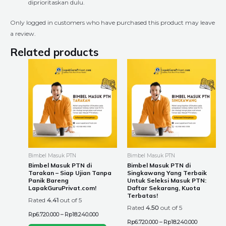
diprioritaskan dulu.
Only logged in customers who have purchased this product may leave
a review.
Related products
Price
Price
This
This
range:
range:
product
product
Rp6.720.000
Rp6.720.00
through
through
has
has
Rp18.240.000
Rp18.240.0
multiple
multiple
variants.
variants.
The
The
options
options
may
may
be
be
Bimbel Masuk PTN
Bimbel Masuk PTN
chosen
chosen
Bimbel Masuk PTN di
Bimbel Masuk PTN di
Tarakan – Siap Ujian Tanpa
Singkawang Yang Terbaik
on
on
Panik Bareng
Untuk Seleksi Masuk PTN:
the
the
LapakGuruPrivat.com!
Daftar Sekarang, Kuota
Terbatas!
product
product
Rated
4.41
out of 5
Rated
4.50
out of 5
page
page
Rp
6.720.000
–
Rp
18.240.000
Rp
6.720.000
–
Rp
18.240.000