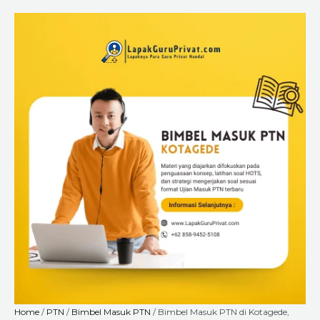
Skip
Bimbel
Price
to
Masuk
range:
content
PTN
Rp1.800.000
di
through
Kotagede,
Rp6.660.000
Yogyakarta
-
Siap
Ujian
Tanpa
Panik
Bareng
LapakGuruPrivat.com!
quantity
Home
/
PTN
/
Bimbel Masuk PTN
/ Bimbel Masuk PTN di Kotagede,