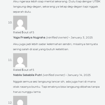
Aku ngerasa lebih siap mental sekarang. Dulu tiap dengar UTBK
langsung deg-degan, sekarang ya tetap deg-degan tapi nggak
separah dulu.
Rated
5
out of 5
Yoga Prasetya Nugraha
(verified owner)
–
January 3, 2025
Aku juga jadi lebih sadar kelemahan sendiri, misalnya ternyata
sering salah di soal yang butuh ketelitian.
Rated
5
out of 5
Nabila Salsabila Putri
(verified owner)
–
January 14, 2025
Nggak semua sesi langsung lancar sih, ada juga hari di mana
otak rasanya buntu. Tapi enaknya bisa langsung dibahas tanpa
harus nunggu lama.