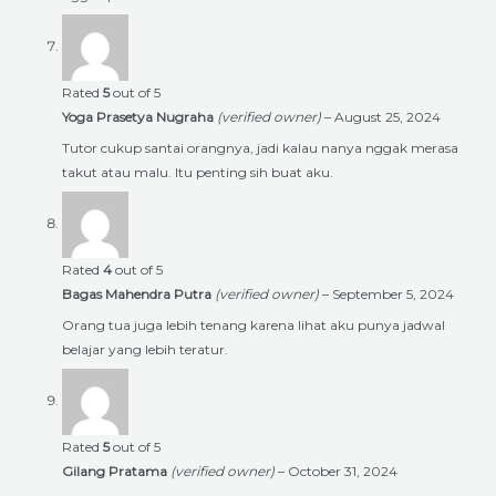
Rated
5
out of 5
Yoga Prasetya Nugraha
(verified owner)
–
August 25, 2024
Tutor cukup santai orangnya, jadi kalau nanya nggak merasa
takut atau malu. Itu penting sih buat aku.
Rated
4
out of 5
Bagas Mahendra Putra
(verified owner)
–
September 5, 2024
Orang tua juga lebih tenang karena lihat aku punya jadwal
belajar yang lebih teratur.
Rated
5
out of 5
Gilang Pratama
(verified owner)
–
October 31, 2024