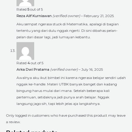
Rated
5
out of 5
Reza Alif Kurniawan
(verified owner)
–
February 21, 2025
Aku sempat ngerasa stuck di Matematika, apalagi di bagian
tertentu yang dari dulu nggak ngerti. Di sini dibahas pelan-
pelan dari dasar lagi, jadi lumayan kebantu.
Rated
4
out of 5
Arka Dwi Pratama
(verified owner)
–
July 16, 2025
Awalnya aku ikut bimbel ini karena ngerasa belajar sendiri udah
nggak ke-handle. Materi UTBK banyak banget dan kadang
bingung harus mulai dari mana. Setelah beberapa kali
pertemuan, setidaknya jadi punya arah belajar. Nggak
langsung jago sih, tapi lebih jelas aja langkahnya.
Only logged in customers who have purchased this product may leave
a review.