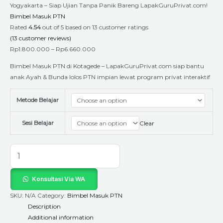
Yogyakarta – Siap Ujian Tanpa Panik Bareng LapakGuruPrivat.com!
Bimbel Masuk PTN
Rated
4.54
out of 5 based on
13
customer ratings
(
13
customer reviews)
Rp
1.800.000
–
Rp
6.660.000
Bimbel Masuk PTN di Kotagede – LapakGuruPrivat.com siap bantu
anak Ayah & Bunda lolos PTN impian lewat program privat interaktif
Metode Belajar
Sesi Belajar
Clear
Konsultasi Via WA
SKU:
N/A
Category:
Bimbel Masuk PTN
Description
Additional information