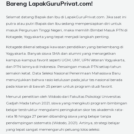
Bareng LapakGuruPrivat.com!
Selamat datang Bapak dan Ibu di LapakGuruPrivat.com. Jika saat ini
putra atau putri Bapak dan Ibu sedang mempersiapkan diri untuk
masuk Perguruan Tinggi Negeri, maka memilih Bimbel Masuk PTN di
Kotagede, Yogyakarta yang tepat menjadi langkah penting.
Kotagede dikenal sebagai kawasan pendidikan yang berkembang di
Yogyakarta. Banyak siswa SMA dan alumni yang menargetkan
kampus-kampus favorit seperti UGM, UNY, UPN Veteran Yogyakarta,
dan PTN lainnya di Indonesia. Persaingan masuk PTN setiap tahun
semakin ketat. Data Seleksi Nasional Penerimaan Mahasiswa Baru
menunjukkan bahwa rasio kelulusan pada jalur tes nasional berada
pada kisaran di bawah 25 persen untuk program studi favorit.
Menurut penelitian oleh Widodo dari Fakultas Psikologi Universitas
Gadjah Mada tahun 2021, siswa yang mengikuti program bimbingan
belajar terstruktur mengalami peningkatan skor tes akademik rata-
rata 18 hingga 27 persen dibanding siswa yang belajar tanpa
pendampingan sistematis (Widodo, 2021). Artinya, strategi belajar
yang tepat sangat memengaruhi peluang lolos seleksi.