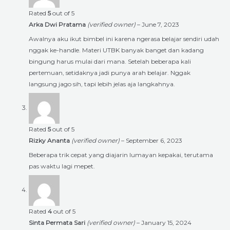
Rated
5
out of 5
Arka Dwi Pratama
(verified owner)
–
June 7, 2023
Awalnya aku ikut bimbel ini karena ngerasa belajar sendiri udah
nggak ke-handle. Materi UTBK banyak banget dan kadang
bingung harus mulai dari mana. Setelah beberapa kali
pertemuan, setidaknya jadi punya arah belajar. Nggak
langsung jago sih, tapi lebih jelas aja langkahnya.
Rated
5
out of 5
Rizky Ananta
(verified owner)
–
September 6, 2023
Beberapa trik cepat yang diajarin lumayan kepakai, terutama
pas waktu lagi mepet.
Rated
4
out of 5
Sinta Permata Sari
(verified owner)
–
January 15, 2024