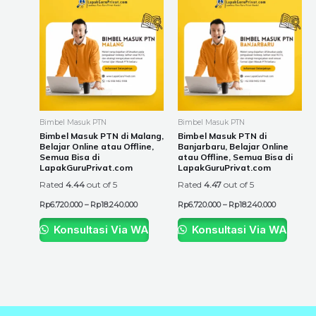
range:
range:
product
product
Rp6.720.000
Rp6.720.00
through
through
has
has
Rp18.240.000
Rp18.240.0
multiple
multiple
variants.
variants.
The
The
options
options
may
may
be
be
Bimbel Masuk PTN
Bimbel Masuk PTN
chosen
chosen
Bimbel Masuk PTN di Malang,
Bimbel Masuk PTN di
Belajar Online atau Offline,
Banjarbaru, Belajar Online
on
on
Semua Bisa di
atau Offline, Semua Bisa di
the
the
LapakGuruPrivat.com
LapakGuruPrivat.com
product
product
Rated
4.44
out of 5
Rated
4.47
out of 5
page
page
Rp
6.720.000
–
Rp
18.240.000
Rp
6.720.000
–
Rp
18.240.000
Konsultasi Via WA
Konsultasi Via WA