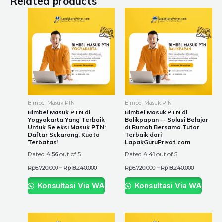
Related products
Price
Price
This
This
range:
range:
product
product
Rp6.720.000
Rp6.720.00
through
through
has
has
Rp18.240.000
Rp18.240.0
multiple
multiple
variants.
variants.
The
The
options
options
may
may
be
be
Bimbel Masuk PTN
Bimbel Masuk PTN
chosen
chosen
Bimbel Masuk PTN di
Bimbel Masuk PTN di
Yogyakarta Yang Terbaik
Balikpapan — Solusi Belajar
on
on
Untuk Seleksi Masuk PTN:
di Rumah Bersama Tutor
the
the
Daftar Sekarang, Kuota
Terbaik dari
Terbatas!
LapakGuruPrivat.com
product
product
Rated
4.56
out of 5
Rated
4.41
out of 5
page
page
Rp
6.720.000
–
Rp
18.240.000
Rp
6.720.000
–
Rp
18.240.000
Konsultasi Via WA
Konsultasi Via WA
Price
Price
This
This