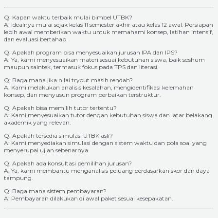
Q: Kapan waktu terbaik mulai bimbel UTBK?
A: Idealnya mulai sejak kelas 11 semester akhir atau kelas 12 awal. Persiapan
lebih awal memberikan waktu untuk memahami konsep, latihan intensif,
dan evaluasi bertahap.
Q: Apakah program bisa menyesuaikan jurusan IPA dan IPS?
A: Ya, kami menyesuaikan materi sesuai kebutuhan siswa, baik soshum
maupun saintek, termasuk fokus pada TPS dan literasi.
Q: Bagaimana jika nilai tryout masih rendah?
A: Kami melakukan analisis kesalahan, mengidentifikasi kelemahan
konsep, dan menyusun program perbaikan terstruktur.
Q: Apakah bisa memilih tutor tertentu?
A: Kami menyesuaikan tutor dengan kebutuhan siswa dan latar belakang
akademik yang relevan.
Q: Apakah tersedia simulasi UTBK asli?
A: Kami menyediakan simulasi dengan sistem waktu dan pola soal yang
menyerupai ujian sebenarnya.
Q: Apakah ada konsultasi pemilihan jurusan?
A: Ya, kami membantu menganalisis peluang berdasarkan skor dan daya
tampung.
Q: Bagaimana sistem pembayaran?
A: Pembayaran dilakukan di awal paket sesuai kesepakatan.