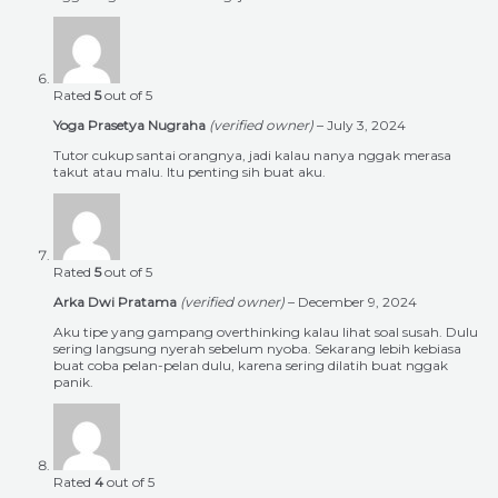
Rated
5
out of 5
Yoga Prasetya Nugraha
(verified owner)
–
July 3, 2024
Tutor cukup santai orangnya, jadi kalau nanya nggak merasa
takut atau malu. Itu penting sih buat aku.
Rated
5
out of 5
Arka Dwi Pratama
(verified owner)
–
December 9, 2024
Aku tipe yang gampang overthinking kalau lihat soal susah. Dulu
sering langsung nyerah sebelum nyoba. Sekarang lebih kebiasa
buat coba pelan-pelan dulu, karena sering dilatih buat nggak
panik.
Rated
4
out of 5