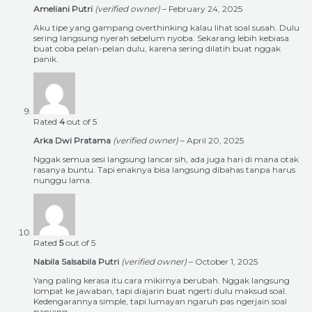
Ameliani Putri
(verified owner)
–
February 24, 2025
Aku tipe yang gampang overthinking kalau lihat soal susah. Dulu
sering langsung nyerah sebelum nyoba. Sekarang lebih kebiasa
buat coba pelan-pelan dulu, karena sering dilatih buat nggak
panik.
Rated
4
out of 5
Arka Dwi Pratama
(verified owner)
–
April 20, 2025
Nggak semua sesi langsung lancar sih, ada juga hari di mana otak
rasanya buntu. Tapi enaknya bisa langsung dibahas tanpa harus
nunggu lama.
Rated
5
out of 5
Nabila Salsabila Putri
(verified owner)
–
October 1, 2025
Yang paling kerasa itu cara mikirnya berubah. Nggak langsung
lompat ke jawaban, tapi diajarin buat ngerti dulu maksud soal.
Kedengarannya simple, tapi lumayan ngaruh pas ngerjain soal
panjang.