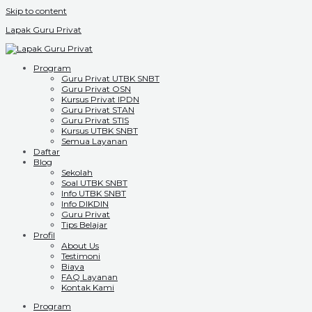
Skip to content
Lapak Guru Privat
Program
Guru Privat UTBK SNBT
Guru Privat OSN
Kursus Privat IPDN
Guru Privat STAN
Guru Privat STIS
Kursus UTBK SNBT
Semua Layanan
Daftar
Blog
Sekolah
Soal UTBK SNBT
Info UTBK SNBT
Info DIKDIN
Guru Privat
Tips Belajar
Profil
About Us
Testimoni
Biaya
FAQ Layanan
Kontak Kami
Program