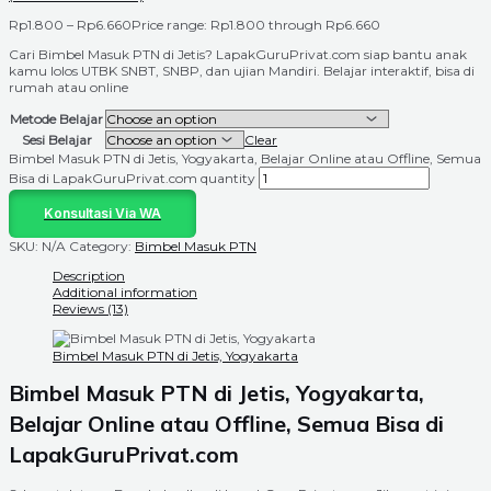
Rp
1.800
–
Rp
6.660
Price range: Rp1.800 through Rp6.660
Cari Bimbel Masuk PTN di Jetis? LapakGuruPrivat.com siap bantu anak
kamu lolos UTBK SNBT, SNBP, dan ujian Mandiri. Belajar interaktif, bisa di
rumah atau online
Metode Belajar
Sesi Belajar
Clear
Bimbel Masuk PTN di Jetis, Yogyakarta, Belajar Online atau Offline, Semua
Bisa di LapakGuruPrivat.com quantity
Konsultasi Via WA
SKU:
N/A
Category:
Bimbel Masuk PTN
Description
Additional information
Reviews (13)
Bimbel Masuk PTN di Jetis, Yogyakarta
Bimbel Masuk PTN di Jetis, Yogyakarta,
Belajar Online atau Offline, Semua Bisa di
LapakGuruPrivat.com