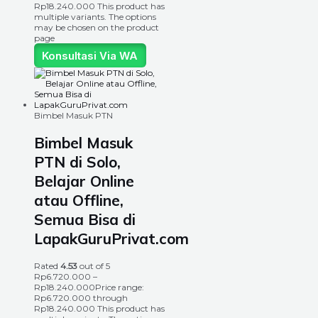
Rp18.240.000
This product has
multiple variants. The options
may be chosen on the product
page
Konsultasi Via WA
Bimbel Masuk PTN
Bimbel Masuk
PTN di Solo,
Belajar Online
atau Offline,
Semua Bisa di
LapakGuruPrivat.com
Rated
4.53
out of 5
Rp
6.720.000
–
Rp
18.240.000
Price range:
Rp6.720.000 through
Rp18.240.000
This product has