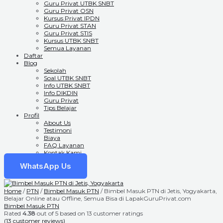
Guru Privat UTBK SNBT
Guru Privat OSN
Kursus Privat IPDN
Guru Privat STAN
Guru Privat STIS
Kursus UTBK SNBT
Semua Layanan
Daftar
Blog
Sekolah
Soal UTBK SNBT
Info UTBK SNBT
Info DIKDIN
Guru Privat
Tips Belajar
Profil
About Us
Testimoni
Biaya
FAQ Layanan
Kontak Kami
WhatsApp Us
Home
/
PTN
/
Bimbel Masuk PTN
/ Bimbel Masuk PTN di Jetis, Yogyakarta,
Belajar Online atau Offline, Semua Bisa di LapakGuruPrivat.com
Bimbel Masuk PTN
Rated
4.38
out of 5 based on
13
customer ratings
(
13
customer reviews)