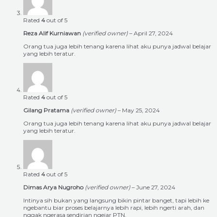
Rated
4
out of 5
Reza Alif Kurniawan
(verified owner)
–
April 27, 2024
Orang tua juga lebih tenang karena lihat aku punya jadwal belajar
yang lebih teratur.
Rated
4
out of 5
Gilang Pratama
(verified owner)
–
May 25, 2024
Orang tua juga lebih tenang karena lihat aku punya jadwal belajar
yang lebih teratur.
Rated
4
out of 5
Dimas Arya Nugroho
(verified owner)
–
June 27, 2024
Intinya sih bukan yang langsung bikin pintar banget, tapi lebih ke
ngebantu biar proses belajarnya lebih rapi, lebih ngerti arah, dan
nggak ngerasa sendirian ngejar PTN.