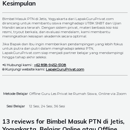
Kesimpulan
Bimbel Masuk PTN di Jetis, Yogyakarta dari LapakGuruPrivat.com
dirancang untuk membantu siswa menghadapi UTBK SNBT dan Ujian
Mandiri secara terarah. Dengan sistem privat, materi berbasis kisi-kisi
resmi, tryout berkala, dan evaluasi mendalam, kami membantu
meningkatkan kesiapan akademik secara optimal.
Jika Bapak dan Ibu ingin memberikan pendampingan yang lebih fokus
untuk putra dan putri dalam menghadapi seleksi PTN,
LapakGuruPrivat.com siap menjadi partner belajar yang mendampingi
hingga tahap akhir seleksi.
📲
Hubungi kami :
+62 858-9452-5108
🌐
Kunjungi website kami:
LapakGuruPrivat.com
Metode Belajar
Offline Guru Les Privat ke Rumah Siswa, Online via Zoom
Sesi Belajar
12 Sesi, 24 Sesi, 36 Sesi
13 reviews for
Bimbel Masuk PTN di Jetis,
Yogyakarta, Belajar Online atau Offline,