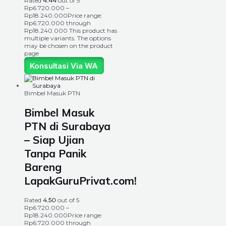
Rated
4.44
out of 5
Rp
6.720.000
–
Rp
18.240.000
Price range:
Rp6.720.000 through
Rp18.240.000
This product has
multiple variants. The options
may be chosen on the product
page
Konsultasi Via WA
Bimbel Masuk PTN
Bimbel Masuk
PTN di Surabaya
– Siap Ujian
Tanpa Panik
Bareng
LapakGuruPrivat.com!
Rated
4.50
out of 5
Rp
6.720.000
–
Rp
18.240.000
Price range:
Rp6.720.000 through