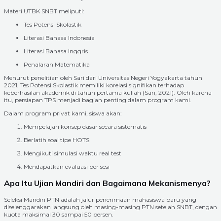
Materi UTBK SNBT meliputi:
Tes Potensi Skolastik
Literasi Bahasa Indonesia
Literasi Bahasa Inggris
Penalaran Matematika
Menurut penelitian oleh Sari dari Universitas Negeri Yogyakarta tahun
2021, Tes Potensi Skolastik memiliki korelasi signifikan terhadap
keberhasilan akademik di tahun pertama kuliah (Sari, 2021). Oleh karena
itu, persiapan TPS menjadi bagian penting dalam program kami.
Dalam program privat kami, siswa akan:
Mempelajari konsep dasar secara sistematis
Berlatih soal tipe HOTS
Mengikuti simulasi waktu real test
Mendapatkan evaluasi per sesi
Apa Itu Ujian Mandiri dan Bagaimana Mekanismenya?
Seleksi Mandiri PTN adalah jalur penerimaan mahasiswa baru yang
diselenggarakan langsung oleh masing-masing PTN setelah SNBT, dengan
kuota maksimal 30 sampai 50 persen.