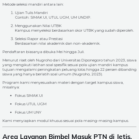
Metode seleksi mandiri antara lain:
Ujian Tulis Mandiri
Contoh: SIMAK UI, UTUL UGM, UM UNDIP.
Menggunakan Nilai UTBK
Kampus menyeleksi berdasarkan skor UTBK yang sudah diperoleh.
Seleksi Rapor atau Prestasi
Berdasarkan nilai akademik dan non-akademik.
Pendaftaran biasanya dibuka Mei hingga Juli.
Menurut riset oleh Nugroho dari Universitas Diponegoro tahun 2023, siswa
yang mengikuti latihan soal spesifik sesuai pola ujian mandiri kampus
tujuan mengalami peningkatan peluang lolos hingga 22 persen dibanding
siswa yang hanya berlatih soal umum (Nugroho, 2023).
Program kami menyesuaikan materi dengan target kampus siswa,
misalnya:
Fokus SIMAK UI
Fokus UTUL UGM
Fokus UM UNY
Kami menyiapkan modul khusus sesuai pola masing-masing kampus.
Area Layanan Bimbel Masuk PTN di Jetis,