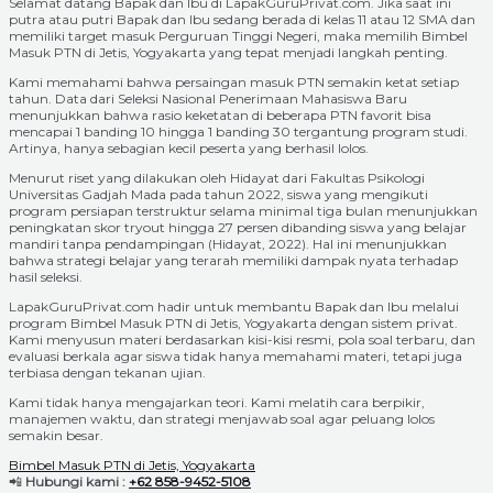
Selamat datang Bapak dan Ibu di LapakGuruPrivat.com. Jika saat ini
putra atau putri Bapak dan Ibu sedang berada di kelas 11 atau 12 SMA dan
memiliki target masuk Perguruan Tinggi Negeri, maka memilih Bimbel
Masuk PTN di Jetis, Yogyakarta yang tepat menjadi langkah penting.
Kami memahami bahwa persaingan masuk PTN semakin ketat setiap
tahun. Data dari Seleksi Nasional Penerimaan Mahasiswa Baru
menunjukkan bahwa rasio keketatan di beberapa PTN favorit bisa
mencapai 1 banding 10 hingga 1 banding 30 tergantung program studi.
Artinya, hanya sebagian kecil peserta yang berhasil lolos.
Menurut riset yang dilakukan oleh Hidayat dari Fakultas Psikologi
Universitas Gadjah Mada pada tahun 2022, siswa yang mengikuti
program persiapan terstruktur selama minimal tiga bulan menunjukkan
peningkatan skor tryout hingga 27 persen dibanding siswa yang belajar
mandiri tanpa pendampingan (Hidayat, 2022). Hal ini menunjukkan
bahwa strategi belajar yang terarah memiliki dampak nyata terhadap
hasil seleksi.
LapakGuruPrivat.com hadir untuk membantu Bapak dan Ibu melalui
program Bimbel Masuk PTN di Jetis, Yogyakarta dengan sistem privat.
Kami menyusun materi berdasarkan kisi-kisi resmi, pola soal terbaru, dan
evaluasi berkala agar siswa tidak hanya memahami materi, tetapi juga
terbiasa dengan tekanan ujian.
Kami tidak hanya mengajarkan teori. Kami melatih cara berpikir,
manajemen waktu, dan strategi menjawab soal agar peluang lolos
semakin besar.
Bimbel Masuk PTN di Jetis, Yogyakarta
📲
Hubungi kami :
+62 858-9452-5108