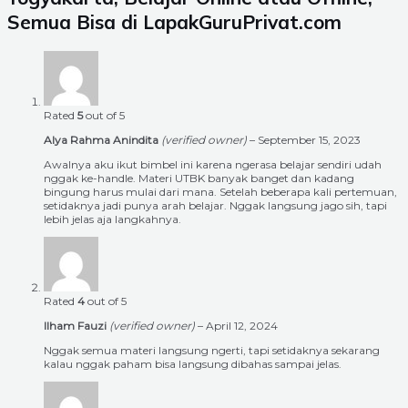
Semua Bisa di LapakGuruPrivat.com
Rated
5
out of 5
Alya Rahma Anindita
(verified owner)
–
September 15, 2023
Awalnya aku ikut bimbel ini karena ngerasa belajar sendiri udah
nggak ke-handle. Materi UTBK banyak banget dan kadang
bingung harus mulai dari mana. Setelah beberapa kali pertemuan,
setidaknya jadi punya arah belajar. Nggak langsung jago sih, tapi
lebih jelas aja langkahnya.
Rated
4
out of 5
Ilham Fauzi
(verified owner)
–
April 12, 2024
Nggak semua materi langsung ngerti, tapi setidaknya sekarang
kalau nggak paham bisa langsung dibahas sampai jelas.