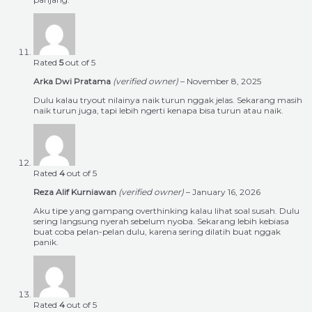
Rated
5
out of 5
Arka Dwi Pratama
(verified owner)
–
November 8, 2025
Dulu kalau tryout nilainya naik turun nggak jelas. Sekarang masih
naik turun juga, tapi lebih ngerti kenapa bisa turun atau naik.
Rated
4
out of 5
Reza Alif Kurniawan
(verified owner)
–
January 16, 2026
Aku tipe yang gampang overthinking kalau lihat soal susah. Dulu
sering langsung nyerah sebelum nyoba. Sekarang lebih kebiasa
buat coba pelan-pelan dulu, karena sering dilatih buat nggak
panik.
Rated
4
out of 5