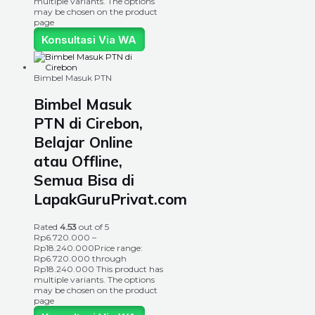
multiple variants. The options
may be chosen on the product
page
Konsultasi Via WA
Bimbel Masuk PTN
Bimbel Masuk
PTN di Cirebon,
Belajar Online
atau Offline,
Semua Bisa di
LapakGuruPrivat.com
Rated
4.53
out of 5
Rp
6.720.000
–
Rp
18.240.000
Price range:
Rp6.720.000 through
Rp18.240.000
This product has
multiple variants. The options
may be chosen on the product
page