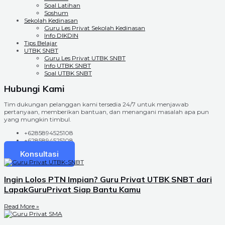
Soal Latihan
Soshum
Sekolah Kedinasan
Guru Les Privat Sekolah Kedinasan
Info DIKDIN
Tips Belajar
UTBK SNBT
Guru Les Privat UTBK SNBT
Info UTBK SNBT
Soal UTBK SNBT
Hubungi Kami
Tim dukungan pelanggan kami tersedia 24/7 untuk menjawab
pertanyaan, memberikan bantuan, dan menangani masalah apa pun
yang mungkin timbul.
+6285894525108
+6285894525108
Konsultasi
Ingin Lolos PTN Impian? Guru Privat UTBK SNBT dari
LapakGuruPrivat Siap Bantu Kamu
Read More »