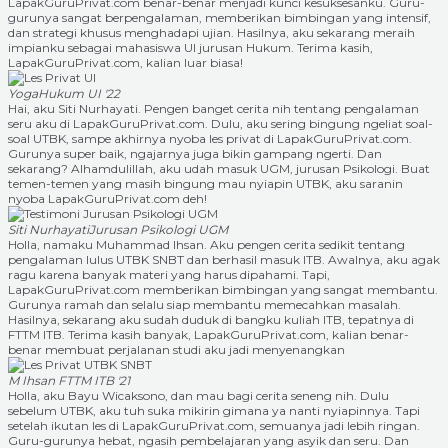
LapakGuruPrivat.com benar-benar menjadi kunci kesuksesanku. Guru-
gurunya sangat berpengalaman, memberikan bimbingan yang intensif,
dan strategi khusus menghadapi ujian. Hasilnya, aku sekarang meraih
impianku sebagai mahasiswa UI jurusan Hukum. Terima kasih,
LapakGuruPrivat.com, kalian luar biasa!
Yoga
Hukum UI '22
Hai, aku Siti Nurhayati. Pengen banget cerita nih tentang pengalaman
seru aku di LapakGuruPrivat.com. Dulu, aku sering bingung ngeliat soal-
soal UTBK, sampe akhirnya nyoba les privat di LapakGuruPrivat.com.
Gurunya super baik, ngajarnya juga bikin gampang ngerti. Dan
sekarang? Alhamdulillah, aku udah masuk UGM, jurusan Psikologi. Buat
temen-temen yang masih bingung mau nyiapin UTBK, aku saranin
nyoba LapakGuruPrivat.com deh!
Siti Nurhayati
Jurusan Psikologi UGM
Holla, namaku Muhammad Ihsan. Aku pengen cerita sedikit tentang
pengalaman lulus UTBK SNBT dan berhasil masuk ITB. Awalnya, aku agak
ragu karena banyak materi yang harus dipahami. Tapi,
LapakGuruPrivat.com memberikan bimbingan yang sangat membantu.
Gurunya ramah dan selalu siap membantu memecahkan masalah.
Hasilnya, sekarang aku sudah duduk di bangku kuliah ITB, tepatnya di
FTTM ITB. Terima kasih banyak, LapakGuruPrivat.com, kalian benar-
benar membuat perjalanan studi aku jadi menyenangkan
M Ihsan
FTTM ITB '21
Holla, aku Bayu Wicaksono, dan mau bagi cerita seneng nih. Dulu
sebelum UTBK, aku tuh suka mikirin gimana ya nanti nyiapinnya. Tapi
setelah ikutan les di LapakGuruPrivat.com, semuanya jadi lebih ringan.
Guru-gurunya hebat, ngasih pembelajaran yang asyik dan seru. Dan