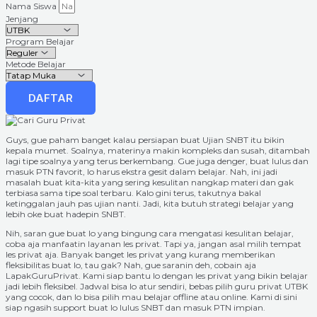
Nama Siswa
Jenjang
Program Belajar
Metode Belajar
DAFTAR
Guys, gue paham banget kalau persiapan buat Ujian SNBT itu bikin
kepala mumet. Soalnya, materinya makin kompleks dan susah, ditambah
lagi tipe soalnya yang terus berkembang. Gue juga denger, buat lulus dan
masuk PTN favorit, lo harus ekstra gesit dalam belajar. Nah, ini jadi
masalah buat kita-kita yang sering kesulitan nangkap materi dan gak
terbiasa sama tipe soal terbaru. Kalo gini terus, takutnya bakal
ketinggalan jauh pas ujian nanti. Jadi, kita butuh strategi belajar yang
lebih oke buat hadepin SNBT.
Nih, saran gue buat lo yang bingung cara mengatasi kesulitan belajar,
coba aja manfaatin layanan les privat. Tapi ya, jangan asal milih tempat
les privat aja. Banyak banget les privat yang kurang memberikan
fleksibilitas buat lo, tau gak? Nah, gue saranin deh, cobain aja
LapakGuruPrivat. Kami siap bantu lo dengan les privat yang bikin belajar
jadi lebih fleksibel. Jadwal bisa lo atur sendiri, bebas pilih guru privat UTBK
yang cocok, dan lo bisa pilih mau belajar offline atau online. Kami di sini
siap ngasih support buat lo lulus SNBT dan masuk PTN impian.