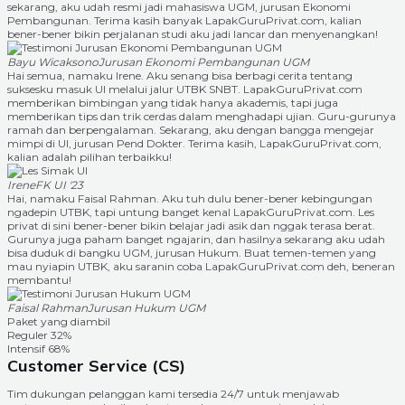
sekarang, aku udah resmi jadi mahasiswa UGM, jurusan Ekonomi
Pembangunan. Terima kasih banyak LapakGuruPrivat.com, kalian
bener-bener bikin perjalanan studi aku jadi lancar dan menyenangkan!
Bayu Wicaksono
Jurusan Ekonomi Pembangunan UGM
Hai semua, namaku Irene. Aku senang bisa berbagi cerita tentang
suksesku masuk UI melalui jalur UTBK SNBT. LapakGuruPrivat.com
memberikan bimbingan yang tidak hanya akademis, tapi juga
memberikan tips dan trik cerdas dalam menghadapi ujian. Guru-gurunya
ramah dan berpengalaman. Sekarang, aku dengan bangga mengejar
mimpi di UI, jurusan Pend Dokter. Terima kasih, LapakGuruPrivat.com,
kalian adalah pilihan terbaikku!
Irene
FK UI '23
Hai, namaku Faisal Rahman. Aku tuh dulu bener-bener kebingungan
ngadepin UTBK, tapi untung banget kenal LapakGuruPrivat.com. Les
privat di sini bener-bener bikin belajar jadi asik dan nggak terasa berat.
Gurunya juga paham banget ngajarin, dan hasilnya sekarang aku udah
bisa duduk di bangku UGM, jurusan Hukum. Buat temen-temen yang
mau nyiapin UTBK, aku saranin coba LapakGuruPrivat.com deh, beneran
membantu!
Faisal Rahman
Jurusan Hukum UGM
Paket yang diambil
Reguler
32%
Intensif
68%
Customer Service (CS)
Tim dukungan pelanggan kami tersedia 24/7 untuk menjawab