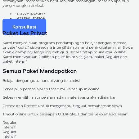
pertanyaan, memberikan bantuan, dan menangani masalah apa pun
yang mungkin timbul.
+6285894525108
+6285894525108
Konsultasi
Paket Les Privat
Kami menyediakan program pendampingan belajar dengan metode
private 1 guru 1 siswa secara intensif dan garansi peningkatan nilai. Siswa
akan didampingi langsung oleh guru secara tatap muka atau online.
Kami menawarkan 2 pilihan paket les privat, yaitu paket Reguler dan
paket Intensif
Semua Paket Mendapatkan
Belajar dengan guru handal yang terseleksi
Bebas pilih pembelajaran tatap muka ataupun online
Bebas memilih mata pelajaran dan materi yang akan diajarkan
Pretest dan Postest untuk mengetahui tingkat pemahaman siswa
Tryout online untuk persiapan UTBK-SNBT dan tes Sekolah Kedinasan
Reguler
Intensif
Reguler
Intensif