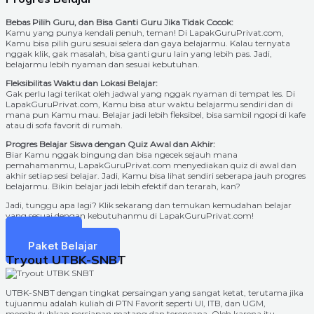
Bebas Pilih Guru, dan Bisa Ganti Guru Jika Tidak Cocok:
Kamu yang punya kendali penuh, teman! Di LapakGuruPrivat.com,
Kamu bisa pilih guru sesuai selera dan gaya belajarmu. Kalau ternyata
nggak klik, gak masalah, bisa ganti guru lain yang lebih pas. Jadi,
belajarmu lebih nyaman dan sesuai kebutuhan.
Fleksibilitas Waktu dan Lokasi Belajar:
Gak perlu lagi terikat oleh jadwal yang nggak nyaman di tempat les. Di
LapakGuruPrivat.com, Kamu bisa atur waktu belajarmu sendiri dan di
mana pun Kamu mau. Belajar jadi lebih fleksibel, bisa sambil ngopi di kafe
atau di sofa favorit di rumah.
Progres Belajar Siswa dengan Quiz Awal dan Akhir:
Biar Kamu nggak bingung dan bisa ngecek sejauh mana
pemahamanmu, LapakGuruPrivat.com menyediakan quiz di awal dan
akhir setiap sesi belajar. Jadi, Kamu bisa lihat sendiri seberapa jauh progres
belajarmu. Bikin belajar jadi lebih efektif dan terarah, kan?
Jadi, tunggu apa lagi? Klik sekarang dan temukan kemudahan belajar
yang sesuai dengan kebutuhanmu di LapakGuruPrivat.com!
Daftar
Paket Belajar
Tryout UTBK-SNBT
UTBK-SNBT dengan tingkat persaingan yang sangat ketat, terutama jika
tujuanmu adalah kuliah di PTN Favorit seperti UI, ITB, dan UGM,
membutuhkan persiapan matang dan terencana. Oleh karena itu,