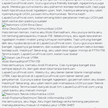
LapakGuruPrivat.com. Guru-gurunya friendly banget, ngajarinnya juga
asyik. Mereka ga cuma bantu aku pahamin konsep-konsep sulit, tapi juga
kasih tips khusus buat ngadepin ujian. Nah, hasilnya sekarang aku udah
nyemplung di UGM, jurusan Ilmu Komunikasi. Terima kasih
LapakGuruPrivat.com, kalian emang bikin perjalanan menuju UGM jadi
lebih santai dan pastinya sukses!
Rina Dewi
Jurusan Ilmu Komunikasi UGM
Halo teman-teman, nama aku Rizki Ramadhani. Aku punya cerita seru
nih tentang persiapanku masuk ITB. Sebelumnya, aku agak kewalahan
ngadapin materi-materi yang lumayan kompleks. Tapi untung banget
deh aku nyoba les privat di LapakGuruPrivat.com. Guru-gurunya keren
banget, ngajarnya ga bosenin, dan sukses bikin aku paham betul konsep-
konsep sulit. Hasilnya? Sekarang, aku udah bisa ngejar mimpi di FTTM ITB.
Terima kasih, LapakGuruPrivat.com, kalian luar biasa!
Rizki Ramadhani
FTTM ITB
Halo semuanya, namaku Andi Pratama. Gak nyangka banget bisa
sampai sejauh ini, dan gak akan bisa tanpa bantuan
LapakGuruPrivat.com. Waktu itu, aku bener-bener blank menghadapi
UTBK, tapi les privat di LapakGuruPrivat.com bener-bener jadi
penyelamat. Gurunya sabar banget ngejelasin, ga pernah bikin aku bosen.
Hasilnya? Sekarang, aku udah resmi jadi mahasiswa UGM jurusan Teknik
Informatika. Terima kasih banyak buat tim LapakGuruPrivat.com yang
udah bantu aku meraih mimpi!
Andi Pratama
Testimoni Teknik Informatika UGM
Hai semuanya, aku Yoga. Aku ingin berbagi cerita tentang perjalanan
menakjubkanku masuk UI melalui jalur UTBK SNBT.