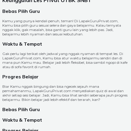
Keunggulan Les Privat UTBK SNBT
Bebas Pilih Guru
Kamu yang punya kendali penuh, teman! Di LapakGuruPrivat.com,
Kamu bisa pilih guru sesuai selera dan gaya belajarmu. Kalau ternyata
nggak klik, gak masalah, bisa ganti guru lain yang lebih pas. Jadi,
belajarmu lebih nyaman dan sesuai kebutuhan.
Waktu & Tempat
Gak perlu lagi terikat oleh jadwal yang nggak nyaman di tempat les. Di
LapakGuruPrivat.com, Kamu bisa atur waktu belajarmu sendiri dan di
mana pun Kamu mau. Belajar jadi lebih fleksibel, bisa sambil ngopi di kafe
atau di sofa favorit di rumah.
Progres Belajar
Biar Kamu nggak bingung dan bisa ngecek sejauh mana
pemahamanmu, LapakGuruPrivat.com menyediakan quiz di awal dan
akhir setiap sesi belajar. Jadi, Kamu bisa lihat sendiri seberapa jauh progres
belajarmu. Bikin belajar jadi lebih efektif dan terarah, kan?
Bebas Pilih Guru
Waktu & Tempat
Progres Belajar