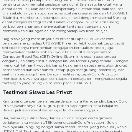
penting untuk memulai persiapan sejak dini. Salah satu langkah yang
dapat kamu lakukan adalah memperbanyak latihan soal, baik soal-soal
ujian sebelumnya maupun simulasi soal yang sejenis dengan UTBK-SNBT.
Selain itu, membentuk kelompok belajar kecil dengan maksimal 3 orang
dapat menjadi strategi efektif. Dalam kelompok ini, kamu bisa saling
berbagi pemahaman, menyelesaikan tantangan bersama, dan
memberikan dukungan dalam menghadapi kesulitan belajar.
Bagi siswa yang memilih jalur les privat di LapakGuruPrivat.com,
persiapan menghadapi UTBK-SNBT menjadi lebih optimal. Les privat di
sini tidak hanya memberikan pengajaran berkualitas, tetapi juga
menyediakan fasilitas latihan Tryout UTBK-SNBT dengan sistem
Computer-Based Test (CBT) Online. Sistem ini didesain agar serupa
dengan ujian aslinya sesuai dengan kisi-kisi terbaru yang berlaku. Dengan
mengikuti latihan tryout ini, kamu tidak hanya dapat mengukur tingkat
pemahaman dan kesiapanmu, tetapi juga mengurangi potensi kejutan
saat ujian sesungguhnya. Dengan fasilitas ini, LapakGuruPrivat.com
membantu siswanya agar lebih siap dan percaya diri menghadapi segala
tantangan yang mungkin muncul pada UTBK-SNBT.
Testimoni Siswa Les Privat
Kamu yang pengen belajar sesuai dengan cara Kamu sendiri, Lapak Guru
Privat jawabannya! Guru-guru pilihan siap ‘ngertiin’ cara belajarmu.
Belajar jadi lebih efektif dan enjoyable. Klik sekarang, yuk
Hai, nama saya Rina Dewi, dan aku cuma pengen cerita gimana
perjalanan aku nyiapin UTBK bareng LapakGuruPrivat.com. Jujur,
awalnya aku bingung banget sama materi-materi yang bakal diujikan di
UTBK UGM. Tapi, beruntung banget deh aku gabung sama les privat di