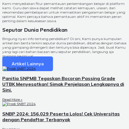
Kami menyediakan fitur pemantauan perkembangan belajar di platform
kami. Guru dan siswa dapat melihat catatan kemajuan, ulasan, dan
rekomendasi pembelajaran untuk memastikan pengalaman belajar yang
optimal. Kami percaya bahwa pemantauan aktif ini memainkan peran
penting dalam kesuksesan siswa.
Seputar Dunia Pendidikan
Bingung nyari info tentang pendidikan? Di sini, Kami punya kumpulan
artikel dan berita terkini seputar dunia pendidikan, dibahas dengan bahasa
yang gampang dimengerti dan tentunya bisa dipercaya. Jadi, buat Kamu
yang lagi cari bahan bacaan seru seputar pendidikan, langsung aja
mampir ke sini ya!
Artikel Lainnya
Panitia SNPMB Tegaskan Bocoran Passing Grade
UTBK Menyesatkan! Simak Penjelasan Lengkapnya di
Sini.
Read More »
SNBP 2024: 156.029 Peserta Lolos! Cek Universitas
dengan Pendaftar Terbanyak