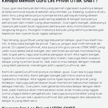
Kenapa Memilih Guru Les Privat UTBK SNBT?
Guys, gue rasa banyak dari kita yang pernah ngerasain susahnya belajar
di kelas komunal kayak di sekolah atau bimbel, ya. Kadang, suasana di situ
bikin ilmu yang seharusnya nyampe ke kita jadi kayak hilang ditelan
angin. Temen-temen juga pasti sering kejebak di tengah banyaknya
pertanyaan dan materi yang disampaikan. Gue ngerti banget, adakalanya
rasanya jadi susah buat ngajukan pertanyaan atau minta bantuan
langsung ke guru. Mungkin makanya banyak yang akhirnya berasa gak
kepikiran dan nyerah buat ngejar pelajaran.
Tapi tenang, guys! Buat yang lagi kesusahan belajar, gue mau kasih tau
nih, lo bisa coba banget les privat. Tapi ya, jangan asal milih tempat les
privat. Di LapakGuruPrivat, kita punya tim guru privat UTBK SNBT yang
udah lulus seleksi ketat banget, dari administrasi sampe microteaching.
Jadi, lo gak perlu ragu soal kualitas pengajar di sini. Kita ngerti banget,
ngajar itu bukan cuma soal ngasi tahu materi, tapi juga bikin suasana
belajar yang nyaman buat lo. Jadi, kalo lo mau belajar dengan metode
yang lebih personal, mendingan pilih LapakGuruPrivat, deh.
Kami di LapakGuruPrivat punya visi besar, guys. Gue rasa lo juga bakal
suka sama misi kita. Kami pengen banget jadi mitra utama buat
ngebantu lo belajar. Kita nggak cuma ngasi layanan les privat yang
terdepan, tapi juga jadi jembatan buat memenuhi kebutuhan belajar lo
sebagai individu. Gue yakin, kalo generasi kita bisa belajar dengan lebih
baik, pasti hasilnya akan menciptakan anak-anak muda yang nggak
cuma unggul dalam pengetahuan, tapi juga punya karakter yang kuat.
Jadi, yuk, buruan cek LapakGuruPrivat dan jadi bagian dari perjalanan
belajar lo yang lebih seru!