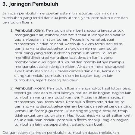
3. Jaringan Pembuluh
Jaringan pembuluh merupakan sistem transportasi utama dalam
tumbuhan yang terdiri dari dua jenis utama, yaitu pembuluh xilem dan
pembuluh floem.
Pembuluh Xilem
: Pembuluh xilem bertanggung jawab untuk
mengangkut air, mineral, dan zat-zat larut lainnya dari akar ke
bagian-bagian lain tumbuhan. Proses ini dikenal sebagai
transportasi air dan mineral. Pembuluh xilem terdiri dari sel-sel
panjang yang disebut sel-sel trakeid dan elemen pembuluh
berlubang yang disebut elemen pembuluh xilem. Sel-sel ini
memiliki dinding sel yang diperkuat dengan lignin, yang
memberikan dukungan struktural dan membuatnya mampu
mengangkut cairan dengan efisien. Air dan mineral diserap oleh
akar tumbuhan melalui proses osmosis dan difusi, kemudian
diangkut melalui pembuluh xilem ke bagian-bagian lain
tumbuhan, seperti batang dan daun.
Pembuluh Floem
: Pembuluh floem mengangkut hasil fotosintesis,
seperti glukosa dan nutrisi lainnya, dari daun ke bagian-bagian lain
tumbuhan yang membutuhkannya. Proses ini dikenal sebagai
transportasi hasil fotosintesis. Pembuluh floem terdiri dari sel-sel
panjang yang disebut sel-sel elemen berkas dan sel-sel pendamping.
Pembuluh floem juga memiliki dinding sel yang diperkuat, tetapi
tidak sekuat pembuluh xilem. Hasil fotosintesis yang dihasilkan oleh
daun disalurkan melalui pembuluh floem menuju bagian-bagian
tumbuhan lainnya, seperti akar, batang, dan buah.
Dengan adanya jaringan pembuluh, tumbuhan dapat melakukan