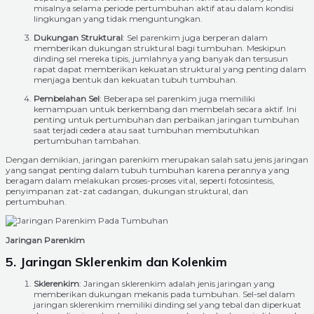
misalnya selama periode pertumbuhan aktif atau dalam kondisi
lingkungan yang tidak menguntungkan.
Dukungan Struktural
: Sel parenkim juga berperan dalam
memberikan dukungan struktural bagi tumbuhan. Meskipun
dinding sel mereka tipis, jumlahnya yang banyak dan tersusun
rapat dapat memberikan kekuatan struktural yang penting dalam
menjaga bentuk dan kekuatan tubuh tumbuhan.
Pembelahan Sel
: Beberapa sel parenkim juga memiliki
kemampuan untuk berkembang dan membelah secara aktif. Ini
penting untuk pertumbuhan dan perbaikan jaringan tumbuhan
saat terjadi cedera atau saat tumbuhan membutuhkan
pertumbuhan tambahan.
Dengan demikian, jaringan parenkim merupakan salah satu jenis jaringan
yang sangat penting dalam tubuh tumbuhan karena perannya yang
beragam dalam melakukan proses-proses vital, seperti fotosintesis,
penyimpanan zat-zat cadangan, dukungan struktural, dan
pertumbuhan.
Jaringan Parenkim
5. Jaringan Sklerenkim dan Kolenkim
Sklerenkim
: Jaringan sklerenkim adalah jenis jaringan yang
memberikan dukungan mekanis pada tumbuhan. Sel-sel dalam
jaringan sklerenkim memiliki dinding sel yang tebal dan diperkuat