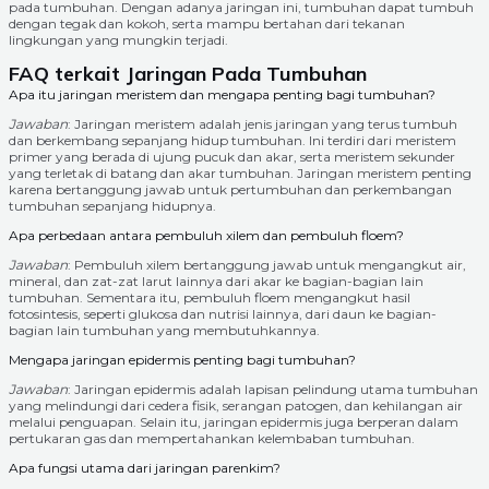
pada tumbuhan. Dengan adanya jaringan ini, tumbuhan dapat tumbuh
dengan tegak dan kokoh, serta mampu bertahan dari tekanan
lingkungan yang mungkin terjadi.
FAQ terkait Jaringan Pada Tumbuhan
Apa itu jaringan meristem dan mengapa penting bagi tumbuhan?
Jawaban
: Jaringan meristem adalah jenis jaringan yang terus tumbuh
dan berkembang sepanjang hidup tumbuhan. Ini terdiri dari meristem
primer yang berada di ujung pucuk dan akar, serta meristem sekunder
yang terletak di batang dan akar tumbuhan. Jaringan meristem penting
karena bertanggung jawab untuk pertumbuhan dan perkembangan
tumbuhan sepanjang hidupnya.
Apa perbedaan antara pembuluh xilem dan pembuluh floem?
Jawaban
: Pembuluh xilem bertanggung jawab untuk mengangkut air,
mineral, dan zat-zat larut lainnya dari akar ke bagian-bagian lain
tumbuhan. Sementara itu, pembuluh floem mengangkut hasil
fotosintesis, seperti glukosa dan nutrisi lainnya, dari daun ke bagian-
bagian lain tumbuhan yang membutuhkannya.
Mengapa jaringan epidermis penting bagi tumbuhan?
Jawaban
: Jaringan epidermis adalah lapisan pelindung utama tumbuhan
yang melindungi dari cedera fisik, serangan patogen, dan kehilangan air
melalui penguapan. Selain itu, jaringan epidermis juga berperan dalam
pertukaran gas dan mempertahankan kelembaban tumbuhan.
Apa fungsi utama dari jaringan parenkim?