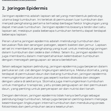
2. Jaringan Epidermis
Jaringan epidermis adalah lapisan sel-sel yang membentuk pelindung
utama bagi tumbuhan. Ini terletak di permukaan luar tumbuhan dan
menjadi penghalang pertama terhadap berbagai faktor lingkungan yang
dapat merusak tumbuhan. Jaringan epidermis biasanya terdiri dari satu
lapisan sel, meskipun pada beberapa tumbuhan tertentu dapat terdapat
beberapa lapisan.
Peran utama jaringan epidermis adalah melindungi tumbuhan dari
kerusakan fisik dan serangan patogen, seperti bakteri dan jamur. Lapisan
sel-sel ini membentuk penghalang yang kuat untuk melindungi jaringan
dalam tumbuhan dari cedera dan infeksi. Selain itu, jaringan epidermis
juga membantu dalam mempertahankan kelembaban tumbuhan
dengan mencegah penguapan air secara berlebihan.
Selain sebagai lapisan pelindung, jaringan epidermis juga berperan dalam
pertukaran zat-zat dengan lingkungan sekitarnya. Melalui stomata, yang
terdapat di permukaan daun dan batang tumbuhan, jaringan epidermis
memungkinkan pertukaran gas seperti karbon dioksida dan oksigen
dengan udara di sekitarnya. Stomata juga memungkinkan tumbuhan
untuk mengatur transpirasi, yaitu proses penguapan air dari permukaan
daun, yang penting untuk penyerapan air dan nutrisi dari tanah.
Dengan demikian, jaringan epidermis tidak hanya berfungsi sebagai
pelindung bagi tumbuhan, tetapi juga berperan penting dalam menjaga
keseimbangan lingkungan internal tumbuhan dan mendukung proses
fotosintesis dan pertumbuhan secara keseluruhan.