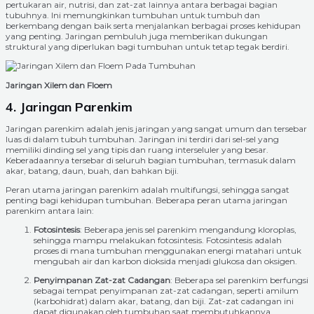
pertukaran air, nutrisi, dan zat-zat lainnya antara berbagai bagian
tubuhnya. Ini memungkinkan tumbuhan untuk tumbuh dan
berkembang dengan baik serta menjalankan berbagai proses kehidupan
yang penting. Jaringan pembuluh juga memberikan dukungan
struktural yang diperlukan bagi tumbuhan untuk tetap tegak berdiri.
Jaringan Xilem dan Floem
4. Jaringan Parenkim
Jaringan parenkim adalah jenis jaringan yang sangat umum dan tersebar
luas di dalam tubuh tumbuhan. Jaringan ini terdiri dari sel-sel yang
memiliki dinding sel yang tipis dan ruang interseluler yang besar.
Keberadaannya tersebar di seluruh bagian tumbuhan, termasuk dalam
akar, batang, daun, buah, dan bahkan biji.
Peran utama jaringan parenkim adalah multifungsi, sehingga sangat
penting bagi kehidupan tumbuhan. Beberapa peran utama jaringan
parenkim antara lain:
Fotosintesis
: Beberapa jenis sel parenkim mengandung kloroplas,
sehingga mampu melakukan fotosintesis. Fotosintesis adalah
proses di mana tumbuhan menggunakan energi matahari untuk
mengubah air dan karbon dioksida menjadi glukosa dan oksigen.
Penyimpanan Zat-zat Cadangan
: Beberapa sel parenkim berfungsi
sebagai tempat penyimpanan zat-zat cadangan, seperti amilum
(karbohidrat) dalam akar, batang, dan biji. Zat-zat cadangan ini
dapat digunakan oleh tumbuhan saat membutuhkannya,