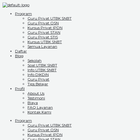
Program
Guru Privat UTBK SNBT
Guru Privat OSN
Kursus Privat IPDN
Guru Privat STAN
Guru Privat STIS
Kursus UTBK SNBT
Semua Layanan
Daftar
Blog
Sekolah
Soal UTBK SNBT
Info UTBK SNBT
Info DIKDIN
Guru Privat
Tips Belajar
Profil
About Us
Testimoni
Biaya
FAQ Layanan
Kontak Kami
Program
Guru Privat UTBK SNBT
Guru Privat OSN
Kursus Privat IPDN
Guru Privat STAN