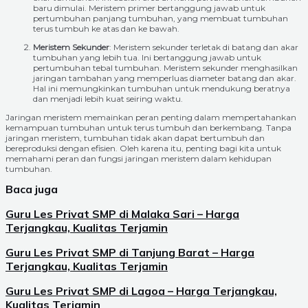
baru dimulai. Meristem primer bertanggung jawab untuk
pertumbuhan panjang tumbuhan, yang membuat tumbuhan
terus tumbuh ke atas dan ke bawah.
Meristem Sekunder
: Meristem sekunder terletak di batang dan akar
tumbuhan yang lebih tua. Ini bertanggung jawab untuk
pertumbuhan tebal tumbuhan. Meristem sekunder menghasilkan
jaringan tambahan yang memperluas diameter batang dan akar.
Hal ini memungkinkan tumbuhan untuk mendukung beratnya
dan menjadi lebih kuat seiring waktu.
Jaringan meristem memainkan peran penting dalam mempertahankan
kemampuan tumbuhan untuk terus tumbuh dan berkembang. Tanpa
jaringan meristem, tumbuhan tidak akan dapat bertumbuh dan
bereproduksi dengan efisien. Oleh karena itu, penting bagi kita untuk
memahami peran dan fungsi jaringan meristem dalam kehidupan
tumbuhan.
Baca juga
Guru Les Privat SMP di Malaka Sari – Harga
Terjangkau, Kualitas Terjamin
Guru Les Privat SMP di Tanjung Barat – Harga
Terjangkau, Kualitas Terjamin
Guru Les Privat SMP di Lagoa – Harga Terjangkau,
Kualitas Terjamin