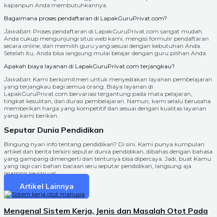
kapanpun Anda membutuhkannya.
Bagaimana proses pendaftaran di LapakGuruPrivat.com?
Jawaban
: Proses pendaftaran di LapakGuruPrivat.com sangat mudah.
Anda cukup mengunjungi situs web kami, mengisi formulir pendaftaran
secara online, dan memilih guru yang sesuai dengan kebutuhan Anda.
Setelah itu, Anda bisa langsung mulai belajar dengan guru pilihan Anda.
Apakah biaya layanan di LapakGuruPrivat.com terjangkau?
Jawaban
: Kami berkomitmen untuk menyediakan layanan pembelajaran
yang terjangkau bagi semua orang. Biaya layanan di
LapakGuruPrivat.com bervariasi tergantung pada mata pelajaran,
tingkat kesulitan, dan durasi pembelajaran. Namun, kami selalu berusaha
memberikan harga yang kompetitif dan sesuai dengan kualitas layanan
yang kami berikan.
Seputar Dunia Pendidikan
Bingung nyari info tentang pendidikan? Di sini, Kami punya kumpulan
artikel dan berita terkini seputar dunia pendidikan, dibahas dengan bahasa
yang gampang dimengerti dan tentunya bisa dipercaya. Jadi, buat Kamu
yang lagi cari bahan bacaan seru seputar pendidikan, langsung aja
mampir ke sini ya!
Artikel Lainnya
Mengenal Sistem Kerja, Jenis dan Masalah Otot Pada