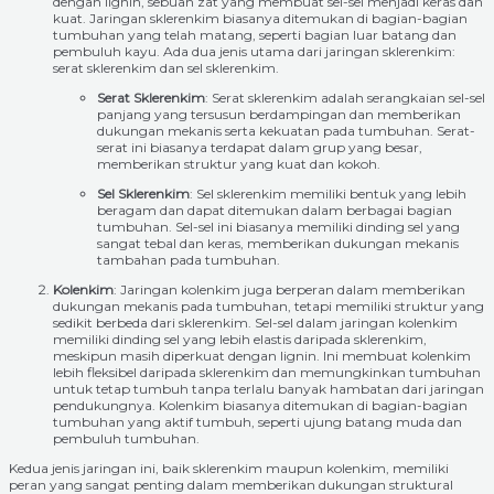
dengan lignin, sebuah zat yang membuat sel-sel menjadi keras dan
kuat. Jaringan sklerenkim biasanya ditemukan di bagian-bagian
tumbuhan yang telah matang, seperti bagian luar batang dan
pembuluh kayu. Ada dua jenis utama dari jaringan sklerenkim:
serat sklerenkim dan sel sklerenkim.
Serat Sklerenkim
: Serat sklerenkim adalah serangkaian sel-sel
panjang yang tersusun berdampingan dan memberikan
dukungan mekanis serta kekuatan pada tumbuhan. Serat-
serat ini biasanya terdapat dalam grup yang besar,
memberikan struktur yang kuat dan kokoh.
Sel Sklerenkim
: Sel sklerenkim memiliki bentuk yang lebih
beragam dan dapat ditemukan dalam berbagai bagian
tumbuhan. Sel-sel ini biasanya memiliki dinding sel yang
sangat tebal dan keras, memberikan dukungan mekanis
tambahan pada tumbuhan.
Kolenkim
: Jaringan kolenkim juga berperan dalam memberikan
dukungan mekanis pada tumbuhan, tetapi memiliki struktur yang
sedikit berbeda dari sklerenkim. Sel-sel dalam jaringan kolenkim
memiliki dinding sel yang lebih elastis daripada sklerenkim,
meskipun masih diperkuat dengan lignin. Ini membuat kolenkim
lebih fleksibel daripada sklerenkim dan memungkinkan tumbuhan
untuk tetap tumbuh tanpa terlalu banyak hambatan dari jaringan
pendukungnya. Kolenkim biasanya ditemukan di bagian-bagian
tumbuhan yang aktif tumbuh, seperti ujung batang muda dan
pembuluh tumbuhan.
Kedua jenis jaringan ini, baik sklerenkim maupun kolenkim, memiliki
peran yang sangat penting dalam memberikan dukungan struktural