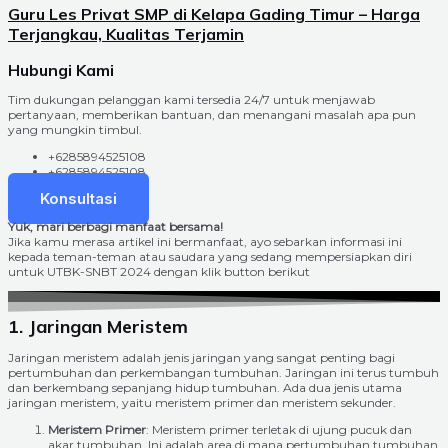
Guru Les Privat SMP di Kelapa Gading Timur – Harga
Terjangkau, Kualitas Terjamin
Hubungi Kami
Tim dukungan pelanggan kami tersedia 24/7 untuk menjawab
pertanyaan, memberikan bantuan, dan menangani masalah apa pun
yang mungkin timbul.
+6285894525108
+6285894525108
Konsultasi
Yuk, mari berbagi manfaat bersama!
Jika kamu merasa artikel ini bermanfaat, ayo sebarkan informasi ini
kepada teman-teman atau saudara yang sedang mempersiapkan diri
untuk UTBK-SNBT 2024 dengan klik button berikut
1. Jaringan Meristem
Jaringan meristem adalah jenis jaringan yang sangat penting bagi
pertumbuhan dan perkembangan tumbuhan. Jaringan ini terus tumbuh
dan berkembang sepanjang hidup tumbuhan. Ada dua jenis utama
jaringan meristem, yaitu meristem primer dan meristem sekunder.
Meristem Primer
: Meristem primer terletak di ujung pucuk dan
akar tumbuhan. Ini adalah area di mana pertumbuhan tumbuhan