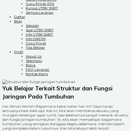
Guru Privat STIS
Kursus UTBK SNBT
Semua Layanan
Daftar
Blog
Sekolah
Soal UTBK SNBT
Info UTBK SNBT
Info DIKDIN
Guru Privat
Tips Belajar
Profil
About Us
Testimoni
Biaya
FAQ Layanan
Kontak Kami
Yuk Belajar Terkait Struktur dan Fungsi
Jaringan Pada Tumbuhan
Hai, teman-teman! Bagaimana kabar kalian hari ini? Saya harap
semuanya baik-baik saja. Kali ini, kita akan membahas sesuatu yang
mungkin terdengar agak rumit, tapi sebenarnya sangat menarik: struktur
dan fungsi jaringan tumbuhan. Ya, kita akan mempelajari bagaimana
tumbuhan, yang seringkali dianggap begitu sederhana, memiliki sistem
yang kompleks dalam tubuhnya. Mari kita telusuri lebih lanjut!