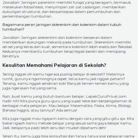
Jawaban
: Jaringan parenkim memiliki fungsi yang beragam, termasuk
melakukan fotosintesis, menyimpan zat-zat cadangan, memberikan
dukungan struktural, dan berpartisipasi dalam pertumbuhan dan
perkembangan tumbuhan.
Bagaimana peran jaringan sklerenkim dan kolenkim dalam tubuh
tumbuhan?
Jawaban
: Jaringan sklerenkim dan kolenkim berperan dalam
memberikan dukungan mekanis pada tumbuhan. Sklerenkim memiliki
sel-sel yang keras dan kuat, sementara kolenkim lebih elastis dan fleksibel.
Keduanya membantu tumbuhan tetap tegak berdiri dan menopang
beratnya.
Kesulitan Memahami Pelajaran di Sekolah?
Sering nggak sih kamu ngerasa pusing belajar di sekolah? Materinya
rumit, gurunya ngomongnya cepet, terus kamu jadi nggak paham?
Tenang, kamu nggak sendirian kok! Banyak temen-temen kamu yang
juga ngerasain hal yang sama.
Nah, buat kamu yang butuh bantuan belajar, LapakGuruPrivat.com
hadir nih! Kita punya guru-guru yang super kece dan berpengalaman di
berbagai mata pelajaran. Mau belajar Matematika, Fisika, Kimia, Biologi,
Bahasa Inggris, atau lainnya? Ada semua!
Kita juga nggak mau ngajarin kamu dengan cara yang gitu-gitu aja. Kita
bakal ngasih kamu metode belajar yang sesuai sama gaya belajar kamu.
Jadi, belajarnya pasti lebih seru dan mudah dipahami deh!
Selain itu, kamu juga bisa konsultasi dan tanya-tanya soal pelajaran sama