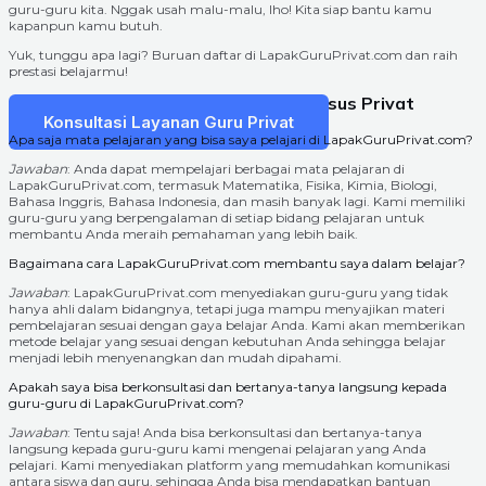
guru-guru kita. Nggak usah malu-malu, lho! Kita siap bantu kamu
kapanpun kamu butuh.
Yuk, tunggu apa lagi? Buruan daftar di LapakGuruPrivat.com dan raih
prestasi belajarmu!
Paling Sering Ditanyakan Terkait Kursus Privat
Konsultasi Layanan Guru Privat
Apa saja mata pelajaran yang bisa saya pelajari di LapakGuruPrivat.com?
Jawaban
: Anda dapat mempelajari berbagai mata pelajaran di
LapakGuruPrivat.com, termasuk Matematika, Fisika, Kimia, Biologi,
Bahasa Inggris, Bahasa Indonesia, dan masih banyak lagi. Kami memiliki
guru-guru yang berpengalaman di setiap bidang pelajaran untuk
membantu Anda meraih pemahaman yang lebih baik.
Bagaimana cara LapakGuruPrivat.com membantu saya dalam belajar?
Jawaban
: LapakGuruPrivat.com menyediakan guru-guru yang tidak
hanya ahli dalam bidangnya, tetapi juga mampu menyajikan materi
pembelajaran sesuai dengan gaya belajar Anda. Kami akan memberikan
metode belajar yang sesuai dengan kebutuhan Anda sehingga belajar
menjadi lebih menyenangkan dan mudah dipahami.
Apakah saya bisa berkonsultasi dan bertanya-tanya langsung kepada
guru-guru di LapakGuruPrivat.com?
Jawaban
: Tentu saja! Anda bisa berkonsultasi dan bertanya-tanya
langsung kepada guru-guru kami mengenai pelajaran yang Anda
pelajari. Kami menyediakan platform yang memudahkan komunikasi
antara siswa dan guru, sehingga Anda bisa mendapatkan bantuan