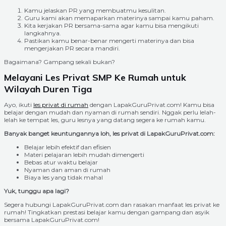
Kamu jelaskan PR yang membuatmu kesulitan.
Guru kami akan memaparkan materinya sampai kamu paham.
Kita kerjakan PR bersama-sama agar kamu bisa mengikuti
langkahnya.
Pastikan kamu benar-benar mengerti materinya dan bisa
mengerjakan PR secara mandiri.
Bagaimana? Gampang sekali bukan?
Melayani Les Privat SMP Ke Rumah untuk
Wilayah Duren Tiga
Ayo, ikuti
les privat di rumah
dengan LapakGuruPrivat.com! Kamu bisa
belajar dengan mudah dan nyaman di rumah sendiri. Nggak perlu lelah-
lelah ke tempat les, guru lesnya yang datang segera ke rumah kamu.
Banyak banget keuntungannya loh, les privat di LapakGuruPrivat.com:
Belajar lebih efektif dan efisien
Materi pelajaran lebih mudah dimengerti
Bebas atur waktu belajar
Nyaman dan aman di rumah
Biaya les yang tidak mahal
Yuk, tunggu apa lagi?
Segera hubungi LapakGuruPrivat.com dan rasakan manfaat les privat ke
rumah! Tingkatkan prestasi belajar kamu dengan gampang dan asyik
bersama LapakGuruPrivat.com!