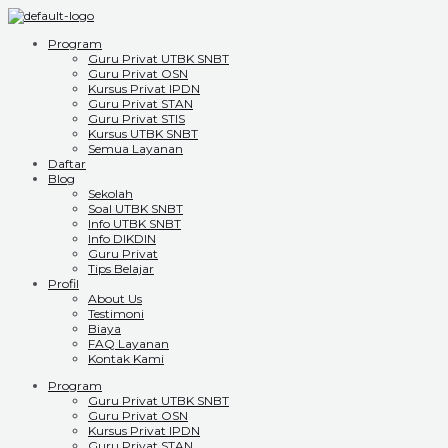
Program
Guru Privat UTBK SNBT
Guru Privat OSN
Kursus Privat IPDN
Guru Privat STAN
Guru Privat STIS
Kursus UTBK SNBT
Semua Layanan
Daftar
Blog
Sekolah
Soal UTBK SNBT
Info UTBK SNBT
Info DIKDIN
Guru Privat
Tips Belajar
Profil
About Us
Testimoni
Biaya
FAQ Layanan
Kontak Kami
Program
Guru Privat UTBK SNBT
Guru Privat OSN
Kursus Privat IPDN
Guru Privat STAN