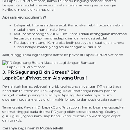
Di LapakGuruPrivat.com, kamu tak perlu bingung mencari materi
belajar. Kami sudah menyusun materi pelajaran yang sesuai dengan
kurikulum pendidikan nasional.
Apa saja keunggulannya?
Belajar lebih terarah dan efektif: Kamu akan lebih fokus dan lebih
mudah memahami materinya
Ikuti perkembangan kurikulum: Kamu tidak ketinggalan informasi
terbaru dan siap menghadapi ujian dan evaluasi sekolah
Persiapan matang: Kamu bisa lebih percaya diri saat ujian karena
sudah belajar materi yang sesuai dengan kurikulum
Jadi, tunggu apa lagi? Segera daftar les privat di LapakGuruPrivat.com!
3. PR Segunung Bikin Stress? Biar
LapakGuruPrivat.com Aja yang Urusi!
Pernahkah kamu, sebagai murid, kebingungan dengan PR yang tiada
henti dan tak terselesaikan? Apalagi kalau materinya belum paham
banget, makin pusing deh jadinya! Apalagi jika materinya belum
dipahami secara menyeluruh, makin bingung dan pusing saja rasanya!
Tenang saja, Kawan! Di LapakGuruPrivat.com, kamu bisa mengucapkan
selamat tinggal pada drama PR yang bikin stres dan pusing. Soalnya,
guru-guru jagoan kami siap bantu kamu tuntaskan PR dengan cepat
dan praktis.
Caranya bagaimana? Mudah sekali!