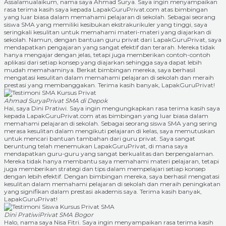
Assalamualaikum, nama saya Ahmad Surya. Saya ingin menyampaikan
rasa terima kasih saya kepada LapakGuruPrivat.com atas bimbingan
yang luar biasa dalam memahami pelajaran di sekolah. Sebagai seorang
siswa SMA yang memiliki kesibukan ekstrakurikuler yang tinggi, saya
seringkali kesulitan untuk memahami materi-materi yang diajarkan di
sekolah. Namun, dengan bantuan guru privat dari LapakGuruPrivat, saya
mendapatkan pengajaran yang sangat efektif dan terarah. Mereka tidak
hanya mengajar dengan jelas, tetapi juga memberikan contoh-contoh
aplikasi dari setiap konsep yang diajarkan sehingga saya dapat lebih
mudah memahaminya. Berkat bimbingan mereka, saya berhasil
mengatasi kesulitan dalam memahami pelajaran di sekolah dan meraih
prestasi yang membanggakan. Terima kasih banyak, LapakGuruPrivat!
Ahmad Surya
Privat SMA di Depok
Hai, saya Dini Pratiwi. Saya ingin mengungkapkan rasa terima kasih saya
kepada LapakGuruPrivat.com atas bimbingan yang luar biasa dalam
memahami pelajaran di sekolah. Sebagai seorang siswa SMA yang sering
merasa kesulitan dalam mengikuti pelajaran di kelas, saya memutuskan
untuk mencari bantuan tambahan dari guru privat. Saya sangat
beruntung telah menemukan LapakGuruPrivat, di mana saya
mendapatkan guru-guru yang sangat berkualitas dan berpengalaman.
Mereka tidak hanya membantu saya memahami materi pelajaran, tetapi
juga memberikan strategi dan tips dalam mempelajari setiap konsep
dengan lebih efektif. Dengan bimbingan mereka, saya berhasil mengatasi
kesulitan dalam memahami pelajaran di sekolah dan meraih peningkatan
yang signifikan dalam prestasi akademis saya. Terima kasih banyak,
LapakGuruPrivat!
Dini Pratiwi
Privat SMA Bogor
Halo, nama saya Nisa Fitri. Saya ingin menyampaikan rasa terima kasih