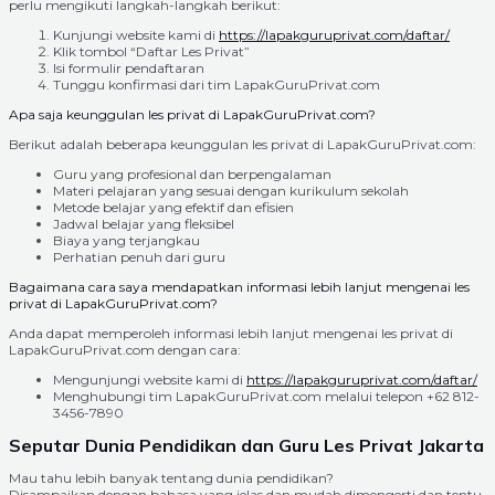
perlu mengikuti langkah-langkah berikut:
Kunjungi website kami di
https://lapakguruprivat.com/daftar/
Klik tombol “Daftar Les Privat”
Isi formulir pendaftaran
Tunggu konfirmasi dari tim LapakGuruPrivat.com
Apa saja keunggulan les privat di LapakGuruPrivat.com?
Berikut adalah beberapa keunggulan les privat di LapakGuruPrivat.com:
Guru yang profesional dan berpengalaman
Materi pelajaran yang sesuai dengan kurikulum sekolah
Metode belajar yang efektif dan efisien
Jadwal belajar yang fleksibel
Biaya yang terjangkau
Perhatian penuh dari guru
Bagaimana cara saya mendapatkan informasi lebih lanjut mengenai les
privat di LapakGuruPrivat.com?
Anda dapat memperoleh informasi lebih lanjut mengenai les privat di
LapakGuruPrivat.com dengan cara:
Mengunjungi website kami di
https://lapakguruprivat.com/daftar/
Menghubungi tim LapakGuruPrivat.com melalui telepon +62 812-
3456-7890
Seputar Dunia Pendidikan dan Guru Les Privat Jakarta
Mau tahu lebih banyak tentang dunia pendidikan?
Disampaikan dengan bahasa yang jelas dan mudah dimengerti dan tentu