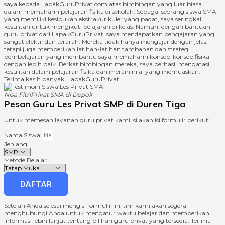
saya kepada LapakGuruPrivat.com atas bimbingan yang luar biasa
dalam memahami pelajaran fisika di sekolah. Sebagai seorang siswa SMA
yang memiliki kesibukan ekstrakurikuler yang padat, saya seringkali
kesulitan untuk mengikuti pelajaran di kelas. Namun, dengan bantuan
guru privat dari LapakGuruPrivat, saya mendapatkan pengajaran yang
sangat efektif dan terarah. Mereka tidak hanya mengajar dengan jelas,
tetapi juga memberikan latihan-latihan tambahan dan strategi
pembelajaran yang membantu saya memahami konsep-konsep fisika
dengan lebih baik. Berkat bimbingan mereka, saya berhasil mengatasi
kesulitan dalam pelajaran fisika dan meraih nilai yang memuaskan.
Terima kasih banyak, LapakGuruPrivat!
Nisa Fitri
Privat SMA di Depok
Pesan Guru Les Privat SMP di Duren Tiga
Untuk memesan layanan guru privat kami, silakan isi formulir berikut:
Nama Siswa
Jenjang
Metode Belajar
DAFTAR
Setelah Anda selesai mengisi formulir ini, tim kami akan segera
menghubungi Anda untuk mengatur waktu belajar dan memberikan
informasi lebih lanjut tentang pilihan guru privat yang tersedia. Terima