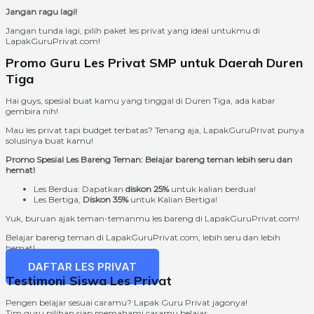
Jangan ragu lagi!
Jangan tunda lagi, pilih paket les privat yang ideal untukmu di
LapakGuruPrivat.com!
Promo Guru Les Privat SMP untuk Daerah Duren
Tiga
Hai guys, spesial buat kamu yang tinggal di Duren Tiga, ada kabar
gembira nih!
Mau les privat tapi budget terbatas? Tenang aja, LapakGuruPrivat punya
solusinya buat kamu!
Promo Spesial Les Bareng Teman: Belajar bareng teman lebih seru dan
hemat!
Les Berdua: Dapatkan
diskon 25%
untuk kalian berdua!
Les Bertiga,
Diskon 35%
untuk Kalian Bertiga!
Yuk, buruan ajak teman-temanmu les bareng di LapakGuruPrivat.com!
Belajar bareng teman di LapakGuruPrivat.com, lebih seru dan lebih
hemat!
DAFTAR LES PRIVAT
Testimoni Siswa Les Privat
Pengen belajar sesuai caramu? Lapak Guru Privat jagonya!
Tim guru pilihan siap memahami caramu belajar.