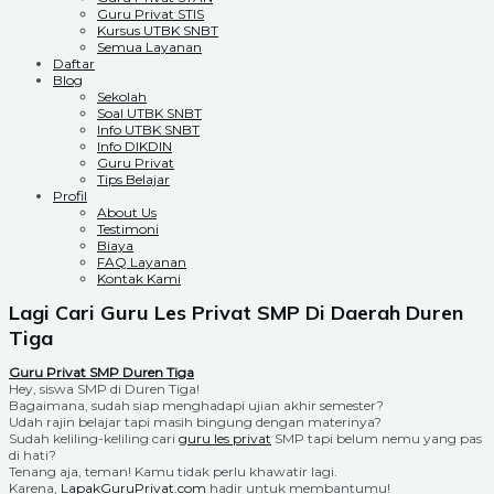
Guru Privat STIS
Kursus UTBK SNBT
Semua Layanan
Daftar
Blog
Sekolah
Soal UTBK SNBT
Info UTBK SNBT
Info DIKDIN
Guru Privat
Tips Belajar
Profil
About Us
Testimoni
Biaya
FAQ Layanan
Kontak Kami
Lagi Cari Guru Les Privat SMP Di Daerah Duren
Tiga
Guru Privat SMP Duren Tiga
Hey, siswa SMP di Duren Tiga!
Bagaimana, sudah siap menghadapi ujian akhir semester?
Udah rajin belajar tapi masih bingung dengan materinya?
Sudah keliling-keliling cari
guru les privat
SMP tapi belum nemu yang pas
di hati?
Tenang aja, teman! Kamu tidak perlu khawatir lagi.
Karena,
LapakGuruPrivat.com
hadir untuk membantumu!