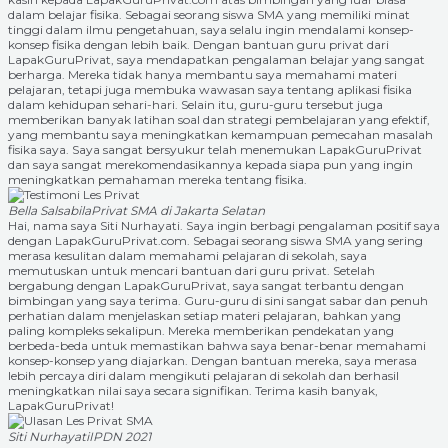
dalam belajar fisika. Sebagai seorang siswa SMA yang memiliki minat
tinggi dalam ilmu pengetahuan, saya selalu ingin mendalami konsep-
konsep fisika dengan lebih baik. Dengan bantuan guru privat dari
LapakGuruPrivat, saya mendapatkan pengalaman belajar yang sangat
berharga. Mereka tidak hanya membantu saya memahami materi
pelajaran, tetapi juga membuka wawasan saya tentang aplikasi fisika
dalam kehidupan sehari-hari. Selain itu, guru-guru tersebut juga
memberikan banyak latihan soal dan strategi pembelajaran yang efektif,
yang membantu saya meningkatkan kemampuan pemecahan masalah
fisika saya. Saya sangat bersyukur telah menemukan LapakGuruPrivat
dan saya sangat merekomendasikannya kepada siapa pun yang ingin
meningkatkan pemahaman mereka tentang fisika.
Bella Salsabila
Privat SMA di Jakarta Selatan
Hai, nama saya Siti Nurhayati. Saya ingin berbagi pengalaman positif saya
dengan LapakGuruPrivat.com. Sebagai seorang siswa SMA yang sering
merasa kesulitan dalam memahami pelajaran di sekolah, saya
memutuskan untuk mencari bantuan dari guru privat. Setelah
bergabung dengan LapakGuruPrivat, saya sangat terbantu dengan
bimbingan yang saya terima. Guru-guru di sini sangat sabar dan penuh
perhatian dalam menjelaskan setiap materi pelajaran, bahkan yang
paling kompleks sekalipun. Mereka memberikan pendekatan yang
berbeda-beda untuk memastikan bahwa saya benar-benar memahami
konsep-konsep yang diajarkan. Dengan bantuan mereka, saya merasa
lebih percaya diri dalam mengikuti pelajaran di sekolah dan berhasil
meningkatkan nilai saya secara signifikan. Terima kasih banyak,
LapakGuruPrivat!
Siti Nurhayati
IPDN 2021