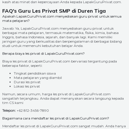
kasih atas minat dan kepercayaan Anda kepada LapakGuruPrivat.com.
FAQ's Guru Les Privat SMP di Duren Tiga
Apakah LapakGuruPrivat.com menyediakan guru privat untuk semua
mata pelajaran?
Jawab: Ya, LapakGuruPrivat.com menyediakan guru privat untuk
berbagai mata pelajaran, termasuk matematika, fisika, kimia, bahasa
Inggris, bahasa Indonesia, sejarah, dan banyak lagi. Kami memiliki
jaringan guru yang berkualitas dan berpengalaman di berbagai bidang
studi untuk memenuhi kebutuhan belajar Anda.
Berapa biaya les privat di LapakGuruPrivat.com?
Biaya les privat di LapakGuruPrivat.com bervariasi tergantung pada
beberapa faktor, seperti:
Tingkat pendidikan siswa
Mata pelajaran yang diambil
Durasi les privat
Lokasi les privat
Namun, secara umum, harga les privat di LapakGuruPrivat.com
sangatlah terjangkau. Anda dapat menanyakan secara langsung kepada
tim CS kami
Telepon:
+62 812-3456-7890
Bagaimana cara mendaftar les privat di LapakGuruPrivat.com?
Mendaftar les privat di LapakGuruPrivat.com sangat mudah. Anda hanya