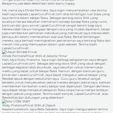
Belajarmu jadi lebih efektif dan bikin kamu happy.
Hai, nama saya Dinda Permata. Saya ingin menyampaikan rasa terima
kasih saya kepada LapakGuruPrivat.com atas bimbingan luar biasa yang
saya terima dalam belajar fisika. Sebagai seorang siswa SMA yang
awalnya merasa kesulitan memahami konsep-konsep fisika yang rumit,
bantuan dari guru privat LapakGuruPrivat sangat berarti bagi saya.
Mereka tidak hanya mengajar dengan cara yang mudah dipahami, tetapi
juga memberikan perhatian individual yang membuat saya merasa lebih
percaya diri dalam memecahkan soal-soal fisika. Berkat bimbingan
mereka, saya berhasil meningkatkan pemahaman saya tentang fisika dan
meraih nilai yang memuaskan dalam ujian sekolah. Terima kasih,
LapakGuruPrivat!
Dinda Permata
Privat SMA di Jakarta Timur
Halo, saya Rizky Pratama. Saya ingin berbagi pengalaman saya dengan
LapakGuruPrivat.com. Sebagai seorang siswa SMA yang sibuk dengan
berbagai kegiatan ekstrakurikuler, saya kesulitan untuk menemukan
waktu yang tepat untuk belajar fisika. Namun, dengan bantuan guru
privat dari LapakGuruPrivat, saya dapat mengatur jadwal belajar yang
fleksibel sesuai dengan kebutuhan saya. Guru-guru tersebut sangat
bersedia untuk menyesuaikan jadwal mereka dengan jadwal saya, bahkan
memberikan tambahan waktu belajar saat diperlukan. Dengan demikian,
saya dapat tetap mengikuti pelajaran fisika tanpa harus merasa tertekan
dengan jadwal yang padat. Terima kasih banyak, LapakGuruPrivat, atas
fleksibilitas dan dukungan yang diberikan!
Rizky Pratama
Privat SMA di Depok
Assalamualaikum, saya Bella Salsabila. Saya ingin mengucapkan terima
kasih kepada LapakGuruPrivat.com atas bimbingan yang luar biasa