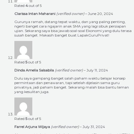
Rated
4
out of 5
Clarissa Intan Maharani
(verified owner)
–
June 20, 2024
Gurunya ramah, datang tepat waktu, dan yang paling penting,
ngerti banget cara ngajarin anak SMA yang lagi sibuk persiapan
ujian. Sekarang saya bisa jawab soal-soal Ekonomi yang dulu terasa
susah banget. Makasih banget buat LapakGuruPrivat!
Rated
5
out of 5
Dinda Amelia Salsabila
(verified owner)
–
July 11, 2024
Dulu saya gampang banget salah paham waktu belajar konsep
permintaan dan penawaran, tapi setelah dijelasin sama guru
privatnya, jadi paham banget. Sekarang malah bisa bantu teman
yang kesulitan juga.
Rated
5
out of 5
Farrel Arjuna Wijaya
(verified owner)
–
July 31, 2024