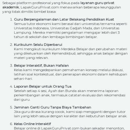
Sebagai platform profesional yang fokus pada
layanan guru privat
akademik
, LapakGuruPrivat.com menawarkan beberapa keunggulan
yang tidak dimiliki bimbel biasa:
Guru Berpengalaman dan Latar Belakang Pendidikan Kuat
Semua tutor ekonomi kami berasal dari universitas ternama seperti
Universitas Indonesia, Universitas Gadjah Mada, dan Universitas
Lampung. Mereka memiliki pengalaman mengajar lebih dari 3
tahun di sekolah dan lembaga bimbingan belajar.
Kurikulum Selalu Diperbarui
Kami mengikuti kurikulum Merdeka Belajar dan perubahan materi
yang dikeluarkan oleh Kemendikbud, sehingga anak belajar dengan
materi yang relevan.
Belajar Interaktif, Bukan Hafalan
Kelas kami mengedepankan pemahaman konsep melalui diskusi,
latihan soal kontekstual, dan penerapan ekonomi dalam kehidupan
sehari-hari.
Laporan Belajar untuk Orang Tua
Setelah setiap 4 sesi, Ayah dan Bunda akan menerima laporan
perkembangan anak, termasuk catatan evaluasi dan rekomendasi
dari guru.
Jaminan Ganti Guru Tanpa Biaya Tambahan
Jika guru dirasa kurang cocok, kami siap mengganti dengan tutor
lain yang lebih sesuai dengan karakter dan kebutuhan belajar anak.
Kelas Online Interaktif
Belajar online di LapakGuruPrivat.com bukan sekadar menonton,