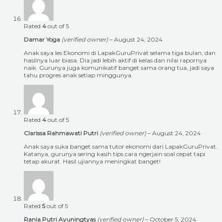
Rated
4
out of 5
Damar Yoga
(verified owner)
–
August 24, 2024
Anak saya les Ekonomi di LapakGuruPrivat selama tiga bulan, dan
hasilnya luar biasa. Dia jadi lebih aktif di kelas dan nilai rapornya
naik. Gurunya juga komunikatif banget sama orang tua, jadi saya
tahu progres anak setiap minggunya.
Rated
4
out of 5
Clarissa Rahmawati Putri
(verified owner)
–
August 24, 2024
Anak saya suka banget sama tutor ekonomi dari LapakGuruPrivat.
Katanya, gurunya sering kasih tips cara ngerjain soal cepat tapi
tetap akurat. Hasil ujiannya meningkat banget!
Rated
5
out of 5
Rania Putri Ayuningtyas
(verified owner)
–
October 5, 2024