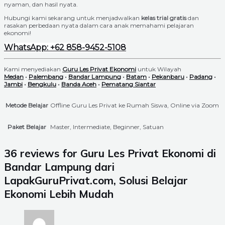
nyaman, dan hasil nyata.
Hubungi kami sekarang untuk menjadwalkan
kelas trial gratis
dan
rasakan perbedaan nyata dalam cara anak memahami pelajaran
ekonomi!
WhatsApp: +62 858-9452-5108
Kami menyediakan
Guru Les Privat Ekonomi
untuk Wilayah
Medan
•
Palembang
•
Bandar Lampung
•
Batam
•
Pekanbaru
•
Padang
•
Jambi
•
Bengkulu
•
Banda Aceh
•
Pematang Siantar
Metode Belajar
Offline Guru Les Privat ke Rumah Siswa, Online via Zoom
Paket Belajar
Master, Intermediate, Beginner, Satuan
36 reviews for
Guru Les Privat Ekonomi di
Bandar Lampung dari
LapakGuruPrivat.com, Solusi Belajar
Ekonomi Lebih Mudah