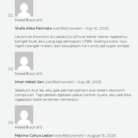
Rated
5
out of 5
Shafa Alika Permata
(verified owner)
–
July 10, 2025
Les privat Ekonomi di LapakGuruPrivat bener-bener ngebantu
banget buat aku yang lagi persiapan UTBK. Soalnya tutor-nya
ngerti banget materi, dan bisa jelasin hal rumit jadi super simpel.
Rated
5
out of 5
Intan Melati Sari
(verified owner)
–
July 28, 2025
Sebelum ikut les, aku gak pernah paham soal sistem ekonomi
campuran. Tapi setelah dijelasin pakai contoh nyata, aku jadi bisa
ngejelasin balik ke temen-temenku!
Rated
5
out of 5
Febrina Cahya Lestari
(verified owner)
–
August 13, 2025