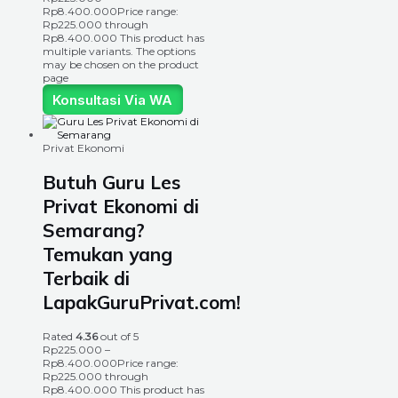
Rp
8.400.000
Price range:
Rp225.000 through
Rp8.400.000
This product has
multiple variants. The options
may be chosen on the product
page
Konsultasi Via WA
Privat Ekonomi
Butuh Guru Les
Privat Ekonomi di
Semarang?
Temukan yang
Terbaik di
LapakGuruPrivat.com!
Rated
4.36
out of 5
Rp
225.000
–
Rp
8.400.000
Price range:
Rp225.000 through
Rp8.400.000
This product has