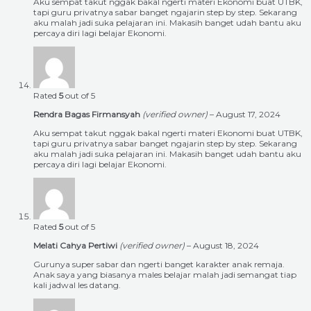
Aku sempat takut nggak bakal ngerti materi Ekonomi buat UTBK,
tapi guru privatnya sabar banget ngajarin step by step. Sekarang
aku malah jadi suka pelajaran ini. Makasih banget udah bantu aku
percaya diri lagi belajar Ekonomi.
Rated
5
out of 5
Rendra Bagas Firmansyah
(verified owner)
–
August 17, 2024
Aku sempat takut nggak bakal ngerti materi Ekonomi buat UTBK,
tapi guru privatnya sabar banget ngajarin step by step. Sekarang
aku malah jadi suka pelajaran ini. Makasih banget udah bantu aku
percaya diri lagi belajar Ekonomi.
Rated
5
out of 5
Melati Cahya Pertiwi
(verified owner)
–
August 18, 2024
Gurunya super sabar dan ngerti banget karakter anak remaja.
Anak saya yang biasanya males belajar malah jadi semangat tiap
kali jadwal les datang.