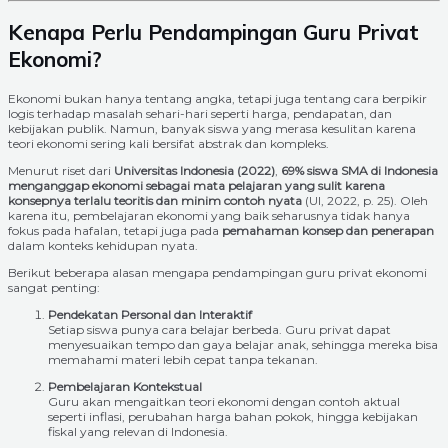
Kenapa Perlu Pendampingan Guru Privat
Ekonomi?
Ekonomi bukan hanya tentang angka, tetapi juga tentang cara berpikir
logis terhadap masalah sehari-hari seperti harga, pendapatan, dan
kebijakan publik. Namun, banyak siswa yang merasa kesulitan karena
teori ekonomi sering kali bersifat abstrak dan kompleks.
Menurut riset dari
Universitas Indonesia (2022)
,
69% siswa SMA di Indonesia
menganggap ekonomi sebagai mata pelajaran yang sulit karena
konsepnya terlalu teoritis dan minim contoh nyata
(UI, 2022, p. 25). Oleh
karena itu, pembelajaran ekonomi yang baik seharusnya tidak hanya
fokus pada hafalan, tetapi juga pada
pemahaman konsep dan penerapan
dalam konteks kehidupan nyata.
Berikut beberapa alasan mengapa pendampingan guru privat ekonomi
sangat penting:
Pendekatan Personal dan Interaktif
Setiap siswa punya cara belajar berbeda. Guru privat dapat
menyesuaikan tempo dan gaya belajar anak, sehingga mereka bisa
memahami materi lebih cepat tanpa tekanan.
Pembelajaran Kontekstual
Guru akan mengaitkan teori ekonomi dengan contoh aktual
seperti inflasi, perubahan harga bahan pokok, hingga kebijakan
fiskal yang relevan di Indonesia.