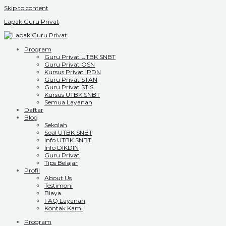
Skip to content
Lapak Guru Privat
Program
Guru Privat UTBK SNBT
Guru Privat OSN
Kursus Privat IPDN
Guru Privat STAN
Guru Privat STIS
Kursus UTBK SNBT
Semua Layanan
Daftar
Blog
Sekolah
Soal UTBK SNBT
Info UTBK SNBT
Info DIKDIN
Guru Privat
Tips Belajar
Profil
About Us
Testimoni
Biaya
FAQ Layanan
Kontak Kami
Program