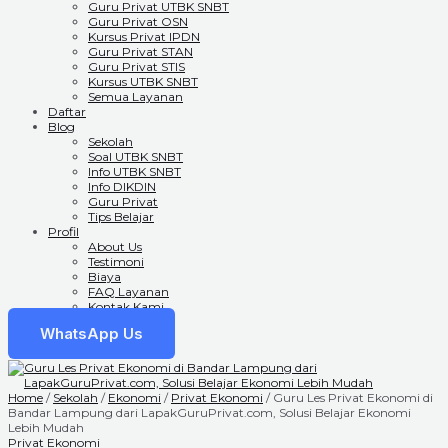
Guru Privat UTBK SNBT
Guru Privat OSN
Kursus Privat IPDN
Guru Privat STAN
Guru Privat STIS
Kursus UTBK SNBT
Semua Layanan
Daftar
Blog
Sekolah
Soal UTBK SNBT
Info UTBK SNBT
Info DIKDIN
Guru Privat
Tips Belajar
Profil
About Us
Testimoni
Biaya
FAQ Layanan
Kontak Kami
WhatsApp Us
Home
/
Sekolah
/
Ekonomi
/
Privat Ekonomi
/ Guru Les Privat Ekonomi di
Bandar Lampung dari LapakGuruPrivat.com, Solusi Belajar Ekonomi
Lebih Mudah
Privat Ekonomi