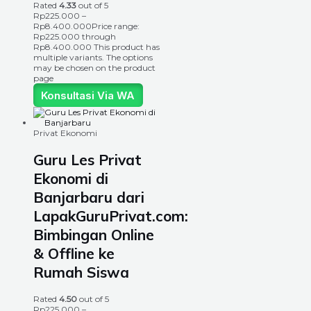
Rated
4.33
out of 5
Rp
225.000
–
Rp
8.400.000
Price range:
Rp225.000 through
Rp8.400.000
This product has
multiple variants. The options
may be chosen on the product
page
Konsultasi Via WA
Privat Ekonomi
Guru Les Privat
Ekonomi di
Banjarbaru dari
LapakGuruPrivat.com:
Bimbingan Online
& Offline ke
Rumah Siswa
Rated
4.50
out of 5
Rp
225.000
–