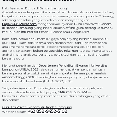
Halo Ayah dan Bunda di Bandar Lampung!
Apakah anak sedang kesulitan memahami konsep ekonomi seperti inflasi,
kebijakan moneter, permintaan-penawaran, atau teori produksi? Tenang,
sekarang ada solusi yang lebih efektif dan menyenangkan.
LapakGuruPrivat.com
menghadirkan layanan
Guru Les Privat Ekonomi
di Bandar Lampung
, yang bisa dilakukan
offline (guru datang ke rumah)
maupun
online interaktif
melalui Zoom atau Google Meet.
Kami tahu setiap anak memiliki gaya belajar yang berbeda. Karena itu,
guru-guru kami tidak hanya menjelaskan teori, tapi juga membantu
anak memahami cara berpikir ekonomi secara praktis, analitis, dan
aplikatif. Kelas kami
bukan berupa video rekaman
, tapi sesi interaktif dua
arah di mana anak bisa bertanya, berdiskusi, dan latihan soal langsung
bersama guru.
Menurut penelitian dari
Departemen Pendidikan Ekonomi Universitas
Lampung (UNILA, 2023)
, siswa yang mendapatkan pendampingan
belajar personal terbukti memiliki
peningkatan kemampuan analisis
ekonomi hingga 32%
dibandingkan mereka yang hanya belajar secara
konvensional di kelas besar (UNILA, 2023, p. 18).
Jadi, kalau Ayah dan Bunda ingin anak lebih memahami pelajaran
ekonomi di sekolah — baik di jenjang
SMP maupun SMA
—
LapakGuruPrivat.com siap membantu melalui bimbingan yang efektif
dan fleksibel.
Guru Les Privat Ekonomi di Bandar Lampung
+62 858-9452-5108
WhatsApp kami