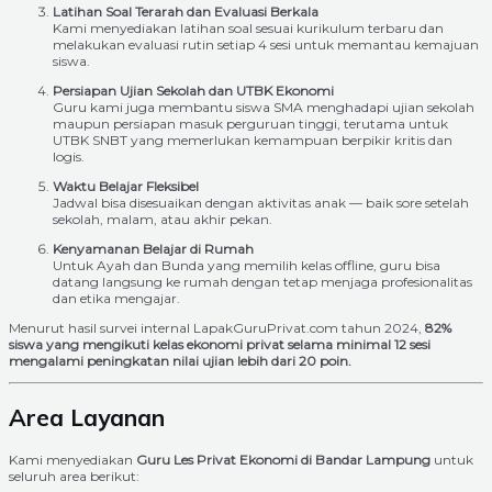
Latihan Soal Terarah dan Evaluasi Berkala
Kami menyediakan latihan soal sesuai kurikulum terbaru dan
melakukan evaluasi rutin setiap 4 sesi untuk memantau kemajuan
siswa.
Persiapan Ujian Sekolah dan UTBK Ekonomi
Guru kami juga membantu siswa SMA menghadapi ujian sekolah
maupun persiapan masuk perguruan tinggi, terutama untuk
UTBK SNBT yang memerlukan kemampuan berpikir kritis dan
logis.
Waktu Belajar Fleksibel
Jadwal bisa disesuaikan dengan aktivitas anak — baik sore setelah
sekolah, malam, atau akhir pekan.
Kenyamanan Belajar di Rumah
Untuk Ayah dan Bunda yang memilih kelas offline, guru bisa
datang langsung ke rumah dengan tetap menjaga profesionalitas
dan etika mengajar.
Menurut hasil survei internal LapakGuruPrivat.com tahun 2024,
82%
siswa yang mengikuti kelas ekonomi privat selama minimal 12 sesi
mengalami peningkatan nilai ujian lebih dari 20 poin.
Area Layanan
Kami menyediakan
Guru Les Privat Ekonomi di Bandar Lampung
untuk
seluruh area berikut: