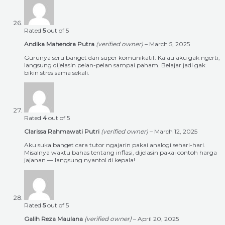
Rated
5
out of 5
Andika Mahendra Putra
(verified owner)
–
March 5, 2025
Gurunya seru banget dan super komunikatif. Kalau aku gak ngerti,
langsung dijelasin pelan-pelan sampai paham. Belajar jadi gak
bikin stres sama sekali.
Rated
4
out of 5
Clarissa Rahmawati Putri
(verified owner)
–
March 12, 2025
Aku suka banget cara tutor ngajarin pakai analogi sehari-hari.
Misalnya waktu bahas tentang inflasi, dijelasin pakai contoh harga
jajanan — langsung nyantol di kepala!
Rated
5
out of 5
Galih Reza Maulana
(verified owner)
–
April 20, 2025