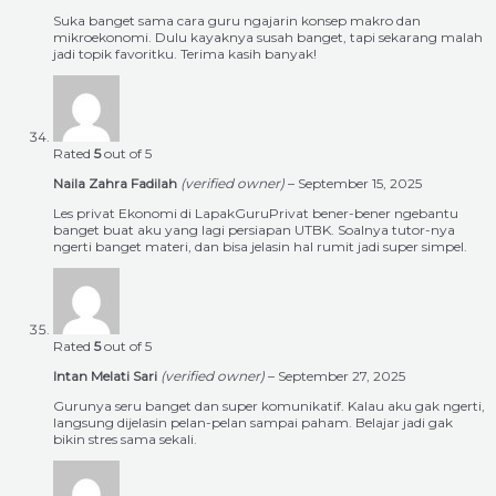
Suka banget sama cara guru ngajarin konsep makro dan
mikroekonomi. Dulu kayaknya susah banget, tapi sekarang malah
jadi topik favoritku. Terima kasih banyak!
Rated
5
out of 5
Naila Zahra Fadilah
(verified owner)
–
September 15, 2025
Les privat Ekonomi di LapakGuruPrivat bener-bener ngebantu
banget buat aku yang lagi persiapan UTBK. Soalnya tutor-nya
ngerti banget materi, dan bisa jelasin hal rumit jadi super simpel.
Rated
5
out of 5
Intan Melati Sari
(verified owner)
–
September 27, 2025
Gurunya seru banget dan super komunikatif. Kalau aku gak ngerti,
langsung dijelasin pelan-pelan sampai paham. Belajar jadi gak
bikin stres sama sekali.