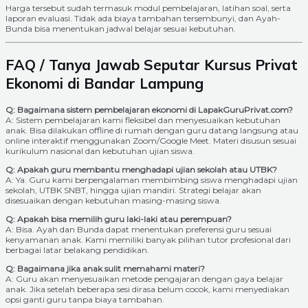
Harga tersebut sudah termasuk modul pembelajaran, latihan soal, serta
laporan evaluasi. Tidak ada biaya tambahan tersembunyi, dan Ayah-
Bunda bisa menentukan jadwal belajar sesuai kebutuhan.
FAQ / Tanya Jawab Seputar Kursus Privat
Ekonomi di Bandar Lampung
Q: Bagaimana sistem pembelajaran ekonomi di LapakGuruPrivat.com?
A: Sistem pembelajaran kami fleksibel dan menyesuaikan kebutuhan
anak. Bisa dilakukan offline di rumah dengan guru datang langsung atau
online interaktif menggunakan Zoom/Google Meet. Materi disusun sesuai
kurikulum nasional dan kebutuhan ujian siswa.
Q: Apakah guru membantu menghadapi ujian sekolah atau UTBK?
A: Ya. Guru kami berpengalaman membimbing siswa menghadapi ujian
sekolah, UTBK SNBT, hingga ujian mandiri. Strategi belajar akan
disesuaikan dengan kebutuhan masing-masing siswa.
Q: Apakah bisa memilih guru laki-laki atau perempuan?
A: Bisa. Ayah dan Bunda dapat menentukan preferensi guru sesuai
kenyamanan anak. Kami memiliki banyak pilihan tutor profesional dari
berbagai latar belakang pendidikan.
Q: Bagaimana jika anak sulit memahami materi?
A: Guru akan menyesuaikan metode pengajaran dengan gaya belajar
anak. Jika setelah beberapa sesi dirasa belum cocok, kami menyediakan
opsi ganti guru tanpa biaya tambahan.