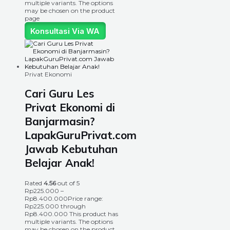
multiple variants. The options
may be chosen on the product
page
Konsultasi Via WA
Privat Ekonomi
Cari Guru Les
Privat Ekonomi di
Banjarmasin?
LapakGuruPrivat.com
Jawab Kebutuhan
Belajar Anak!
Rated
4.56
out of 5
Rp
225.000
–
Rp
8.400.000
Price range:
Rp225.000 through
Rp8.400.000
This product has
multiple variants. The options
may be chosen on the product