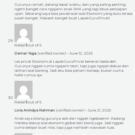
Gurunya ramah, datang tepat waktu, dan yang paling penting,
ngerti banget cara ngajarin anak SMA yang lagi sibuk persiapan
ujian. Sekarang saya bisa jawab soal-soal Ekonomi yang dulu terasa
susah banget. Makasih banget buat LapakGuruPrivat!
Rated
5
out of 5
Damar Yoga
(verified owner)
–
June 12, 2025
Les privat Ekonomi di LapakGuruPrivat beneran beda deh.
Gurunya nggak cuma ngajarin teori, tapi juga ngajak diskusi dan
latihan soal bareng. Jadi aku bisa paham konsep, bukan cuma
hafal rumus aja.
Rated
5
out of 5
Livia Anindya Rahman
(verified owner)
–
June 21, 2025
Anak saya bilang gurunya asik dan nggak ngebosenin. Kadang
mereka diskusi soal ekonomi global dan bisnis juga. Jadi nggak
cuma belajar buat nilai, tapi juga nambah wawasan luas.