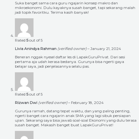
Suka banget sama cara guru ngajarin konsep makro dan
mikroekonomi. Dulu kayaknya susah banget, tapi sekarang malah
jadi topik favoritku. Terima kasih banyak!
Rated
5
out of 5
Livia Anindya Rahman
(verified owner)
–
January 21, 2024
Beneran nggak nyesel daftar les di LapakGuruPrivat. Dari sesi
pertama aja udah kerasa bedanya. Gurunya bisa ngerti gaya
belajar saya, jadi penjelasannya selalu pas.
Rated
5
out of 5
Rizwan Dwi
(verified owner)
–
February 18, 2024
Gurunya ramah, datang tepat waktu, dan yang paling penting,
ngerti banget cara ngajarin anak SMA yang lagi sibuk persiapan
ujian. Sekarang saya bisa jawab soal-soal Ekonomi yang dulu terasa
susah banget. Makasih banget buat LapakGuruPrivat!