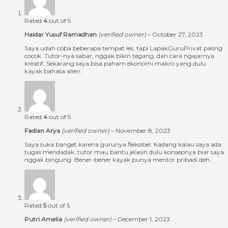
Rated
4
out of 5
Haidar Yusuf Ramadhan
(verified owner)
–
October 27, 2023
Saya udah coba beberapa tempat les, tapi LapakGuruPrivat paling
cocok. Tutor-nya sabar, nggak bikin tegang, dan cara ngajarnya
kreatif. Sekarang saya bisa paham ekonomi makro yang dulu
kayak bahasa alien.
Rated
4
out of 5
Fadlan Arya
(verified owner)
–
November 8, 2023
Saya suka banget karena gurunya fleksibel. Kadang kalau saya ada
tugas mendadak, tutor mau bantu jelasin dulu konsepnya biar saya
nggak bingung. Bener-bener kayak punya mentor pribadi deh.
Rated
5
out of 5
Putri Amelia
(verified owner)
–
December 1, 2023