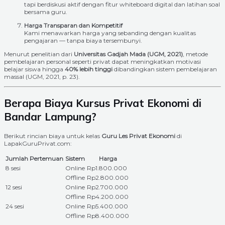
tapi berdiskusi aktif dengan fitur whiteboard digital dan latihan soal
bersama guru.
Harga Transparan dan Kompetitif
Kami menawarkan harga yang sebanding dengan kualitas
pengajaran — tanpa biaya tersembunyi.
Menurut penelitian dari
Universitas Gadjah Mada (UGM, 2021)
, metode
pembelajaran personal seperti privat dapat meningkatkan motivasi
belajar siswa hingga
40% lebih tinggi
dibandingkan sistem pembelajaran
massal (UGM, 2021, p. 23).
Berapa Biaya Kursus Privat Ekonomi di
Bandar Lampung?
Berikut rincian biaya untuk kelas
Guru Les Privat Ekonomi
di
LapakGuruPrivat.com:
Jumlah Pertemuan
Sistem
Harga
8 sesi
Online
Rp1.800.000
Offline
Rp2.800.000
12 sesi
Online
Rp2.700.000
Offline
Rp4.200.000
24 sesi
Online
Rp5.400.000
Offline
Rp8.400.000