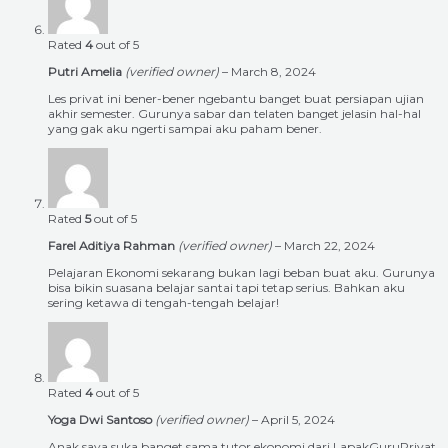
Rated
4
out of 5
Putri Amelia
(verified owner)
–
March 8, 2024
Les privat ini bener-bener ngebantu banget buat persiapan ujian
akhir semester. Gurunya sabar dan telaten banget jelasin hal-hal
yang gak aku ngerti sampai aku paham bener.
Rated
5
out of 5
Farel Aditiya Rahman
(verified owner)
–
March 22, 2024
Pelajaran Ekonomi sekarang bukan lagi beban buat aku. Gurunya
bisa bikin suasana belajar santai tapi tetap serius. Bahkan aku
sering ketawa di tengah-tengah belajar!
Rated
4
out of 5
Yoga Dwi Santoso
(verified owner)
–
April 5, 2024
Anak saya suka banget sama tutor ekonomi dari LapakGuruPrivat.