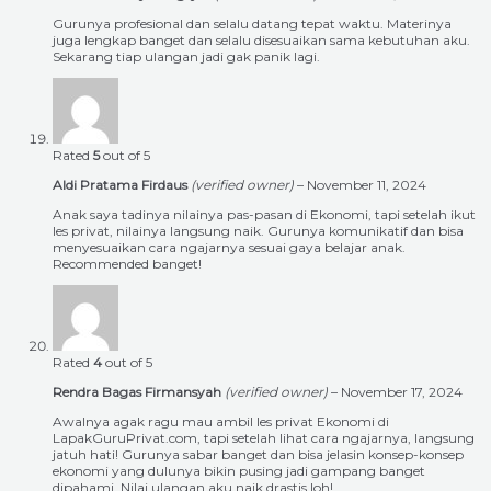
Gurunya profesional dan selalu datang tepat waktu. Materinya
juga lengkap banget dan selalu disesuaikan sama kebutuhan aku.
Sekarang tiap ulangan jadi gak panik lagi.
Rated
5
out of 5
Aldi Pratama Firdaus
(verified owner)
–
November 11, 2024
Anak saya tadinya nilainya pas-pasan di Ekonomi, tapi setelah ikut
les privat, nilainya langsung naik. Gurunya komunikatif dan bisa
menyesuaikan cara ngajarnya sesuai gaya belajar anak.
Recommended banget!
Rated
4
out of 5
Rendra Bagas Firmansyah
(verified owner)
–
November 17, 2024
Awalnya agak ragu mau ambil les privat Ekonomi di
LapakGuruPrivat.com, tapi setelah lihat cara ngajarnya, langsung
jatuh hati! Gurunya sabar banget dan bisa jelasin konsep-konsep
ekonomi yang dulunya bikin pusing jadi gampang banget
dipahami. Nilai ulangan aku naik drastis loh!