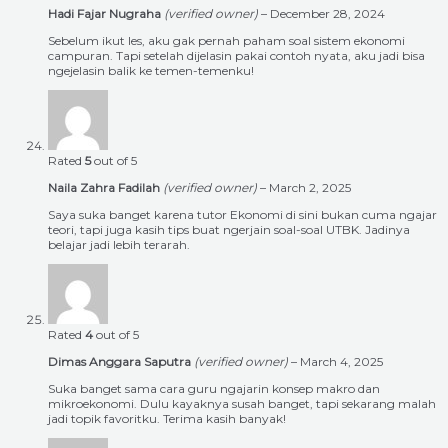
Hadi Fajar Nugraha
(verified owner)
–
December 28, 2024
Sebelum ikut les, aku gak pernah paham soal sistem ekonomi
campuran. Tapi setelah dijelasin pakai contoh nyata, aku jadi bisa
ngejelasin balik ke temen-temenku!
Rated
5
out of 5
Naila Zahra Fadilah
(verified owner)
–
March 2, 2025
Saya suka banget karena tutor Ekonomi di sini bukan cuma ngajar
teori, tapi juga kasih tips buat ngerjain soal-soal UTBK. Jadinya
belajar jadi lebih terarah.
Rated
4
out of 5
Dimas Anggara Saputra
(verified owner)
–
March 4, 2025
Suka banget sama cara guru ngajarin konsep makro dan
mikroekonomi. Dulu kayaknya susah banget, tapi sekarang malah
jadi topik favoritku. Terima kasih banyak!