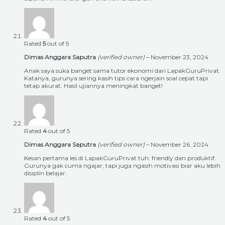
Rated
5
out of 5
Dimas Anggara Saputra
(verified owner)
–
November 23, 2024
Anak saya suka banget sama tutor ekonomi dari LapakGuruPrivat.
Katanya, gurunya sering kasih tips cara ngerjain soal cepat tapi
tetap akurat. Hasil ujiannya meningkat banget!
Rated
4
out of 5
Dimas Anggara Saputra
(verified owner)
–
November 26, 2024
Kesan pertama les di LapakGuruPrivat tuh: friendly dan produktif.
Gurunya gak cuma ngajar, tapi juga ngasih motivasi biar aku lebih
disiplin belajar.
Rated
4
out of 5