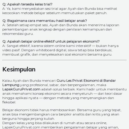
Q: Apakah tersedia kelas trial?
A: Ya, kami menyediakan sesi trial agar Ayah dan Bunda bisa melihat
kecocokan metode belajar sebelum memutuskan paket penuh.
Q: Bagaimana cara memantau hasil belajar anak?
A: Setelah setiap empat sesi, Ayah dan Bunda akan menerima laporan
perkembangan anak lengkap dengan penilaian kemampuan dan
rekomendasi guru.
Q: Apakah belajar online efektif untuk pelajaran ekonomi?
A: Sangat efektif, karena sistem online kami interaktif — bukan hanya
video pasif. Dengan whiteboard digital, siswa tetap bisa berdiskusi,
membuat grafik, dan menyelesaikan soal ekonomi bersama guru.
Kesimpulan
Kalau Ayah dan Bunda mencari
Guru Les Privat Ekonomi di Bandar
Lampung
yang profesional, sabar, dan berpengalaman, maka
LapakGuruPrivat.com
adalah solusi terbaik. Kami hadir untuk membantu
anak memahami konsep ekonomi secara menyeluruh — dari teori dasar
hingga aplikasi nyata — dengan metode yang menyenangkan dan
fleksibel.
Belajar ekonomi tidak harus membosankan. Bersama guru yang tepat,
anak bisa mengembangkan cara berpikir analitis dan kritis yang akan
berguna hingga jenjang kuliah.
Dengan kelas yang bisa dilakukan di rumah atau secara online,
LapakGuruPrivat.com memberikan pengalaman belajar yang aman,