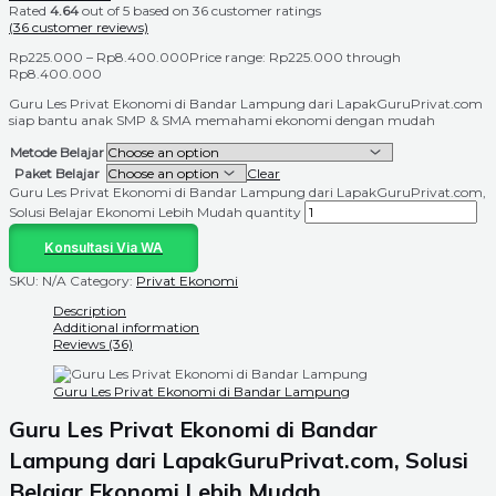
Rated
4.64
out of 5 based on
36
customer ratings
(
36
customer reviews)
Rp
225.000
–
Rp
8.400.000
Price range: Rp225.000 through
Rp8.400.000
Guru Les Privat Ekonomi di Bandar Lampung dari LapakGuruPrivat.com
siap bantu anak SMP & SMA memahami ekonomi dengan mudah
Metode Belajar
Paket Belajar
Clear
Guru Les Privat Ekonomi di Bandar Lampung dari LapakGuruPrivat.com,
Solusi Belajar Ekonomi Lebih Mudah quantity
Konsultasi Via WA
SKU:
N/A
Category:
Privat Ekonomi
Description
Additional information
Reviews (36)
Guru Les Privat Ekonomi di Bandar Lampung
Guru Les Privat Ekonomi di
Bandar
Lampung
dari LapakGuruPrivat.com, Solusi
Belajar Ekonomi Lebih Mudah