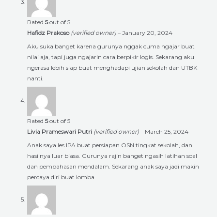
Rated
5
out of 5
Hafidz Prakoso
(verified owner)
–
January 20, 2024
Aku suka banget karena gurunya nggak cuma ngajar buat
nilai aja, tapi juga ngajarin cara berpikir logis. Sekarang aku
ngerasa lebih siap buat menghadapi ujian sekolah dan UTBK
nanti.
Rated
5
out of 5
Livia Prameswari Putri
(verified owner)
–
March 25, 2024
Anak saya les IPA buat persiapan OSN tingkat sekolah, dan
hasilnya luar biasa. Gurunya rajin banget ngasih latihan soal
dan pembahasan mendalam. Sekarang anak saya jadi makin
percaya diri buat lomba.