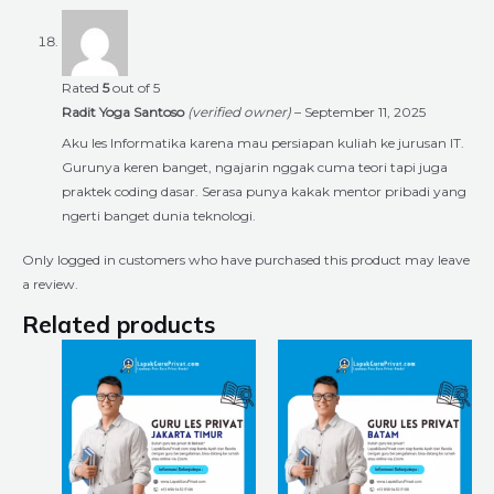
Rated
5
out of 5
Radit Yoga Santoso
(verified owner)
–
September 11, 2025
Aku les Informatika karena mau persiapan kuliah ke jurusan IT.
Gurunya keren banget, ngajarin nggak cuma teori tapi juga
praktek coding dasar. Serasa punya kakak mentor pribadi yang
ngerti banget dunia teknologi.
Only logged in customers who have purchased this product may leave
a review.
Related products
Price
Price
This
This
range:
range:
product
product
Rp6.720.000
Rp6.720.00
through
through
has
has
Rp18.240.000
Rp18.240.0
multiple
multiple
variants.
variants.
The
The