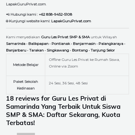
LapakGuruPrivat.com
.
📲
Hubungi kami :
+62 858-9452-5108
🌐
Kunjungi website kami:
LapakGuruPrivat.com
Kami menyediakan
Guru Les Privat SMP & SMA
untuk Wilayah
Samarinda
•
Balikpapan
•
Pontianak
•
Banjarmasin
•
Palangkaraya
•
Banjarbaru
•
Tarakan
•
Singkawang
•
Bontang
•
Tanjung Selor
Offline Guru Les Privat ke Rumah Siswa,
Metode Belajar
Online via Zoom
Paket Sekolah
24 Sesi, 36 Sesi, 48 Sesi
Kedinasan
18 reviews for
Guru Les Privat di
Samarinda Yang Terbaik Untuk Siswa
SMP & SMA: Daftar Sekarang, Kuota
Terbatas!