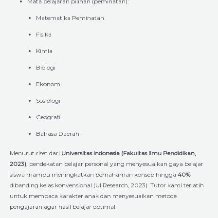
Mata pelajaran pilihan (peminatan):
Matematika Peminatan
Fisika
Kimia
Biologi
Ekonomi
Sosiologi
Geografi
Bahasa Daerah
Menurut riset dari
Universitas Indonesia (Fakultas Ilmu Pendidikan,
2023)
, pendekatan belajar personal yang menyesuaikan gaya belajar
siswa mampu meningkatkan pemahaman konsep hingga
40%
dibanding kelas konvensional (UI Research, 2023). Tutor kami terlatih
untuk membaca karakter anak dan menyesuaikan metode
pengajaran agar hasil belajar optimal.