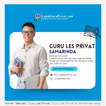
Skip
Guru
Price
to
Les
range:
content
Privat
Rp6.720.000
di
through
Samarinda
Rp18.240.000
Yang
Terbaik
Untuk
Siswa
SMP
&
SMA:
Daftar
Sekarang,
Kuota
Terbatas!
quantity
Home
/
Sekolah
/
Guru Les Privat
/ Guru Les Privat di Samarinda Yang