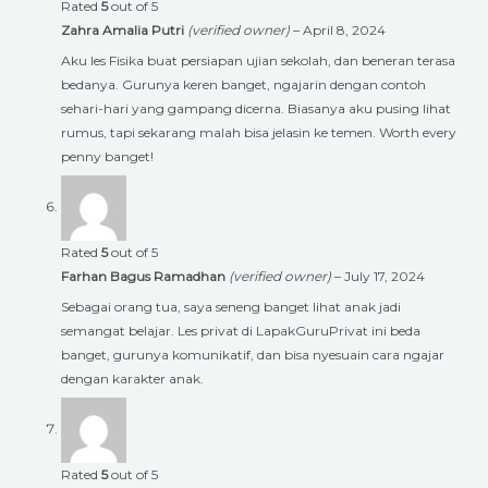
Rated
5
out of 5
Zahra Amalia Putri
(verified owner)
–
April 8, 2024
Aku les Fisika buat persiapan ujian sekolah, dan beneran terasa
bedanya. Gurunya keren banget, ngajarin dengan contoh
sehari-hari yang gampang dicerna. Biasanya aku pusing lihat
rumus, tapi sekarang malah bisa jelasin ke temen. Worth every
penny banget!
Rated
5
out of 5
Farhan Bagus Ramadhan
(verified owner)
–
July 17, 2024
Sebagai orang tua, saya seneng banget lihat anak jadi
semangat belajar. Les privat di LapakGuruPrivat ini beda
banget, gurunya komunikatif, dan bisa nyesuain cara ngajar
dengan karakter anak.
Rated
5
out of 5