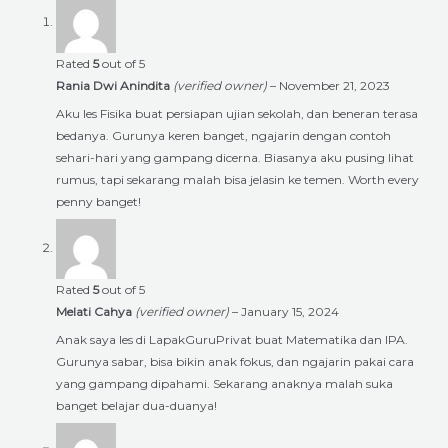
Rated
5
out of 5
Rania Dwi Anindita
(verified owner)
–
November 21, 2023
Aku les Fisika buat persiapan ujian sekolah, dan beneran terasa
bedanya. Gurunya keren banget, ngajarin dengan contoh
sehari-hari yang gampang dicerna. Biasanya aku pusing lihat
rumus, tapi sekarang malah bisa jelasin ke temen. Worth every
penny banget!
Rated
5
out of 5
Melati Cahya
(verified owner)
–
January 15, 2024
Anak saya les di LapakGuruPrivat buat Matematika dan IPA.
Gurunya sabar, bisa bikin anak fokus, dan ngajarin pakai cara
yang gampang dipahami. Sekarang anaknya malah suka
banget belajar dua-duanya!