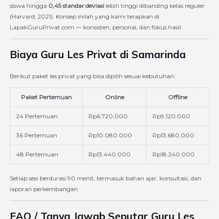
siswa hingga
0,45 standar deviasi
lebih tinggi dibanding kelas reguler
(Harvard, 2021). Konsep inilah yang kami terapkan di
LapakGuruPrivat.com — konsisten, personal, dan fokus hasil.
Biaya Guru Les Privat di Samarinda
Berikut paket les privat yang bisa dipilih sesuai kebutuhan:
Paket Pertemuan
Online
Offline
24 Pertemuan
Rp6.720.000
Rp9.120.000
36 Pertemuan
Rp10.080.000
Rp13.680.000
48 Pertemuan
Rp13.440.000
Rp18.240.000
Setiap sesi berdurasi 90 menit, termasuk bahan ajar, konsultasi, dan
laporan perkembangan.
FAQ / Tanya Jawab Seputar Guru Les