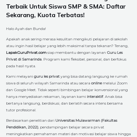
Terbaik Untuk Siswa SMP & SMA: Daftar
Sekarang, Kuota Terbatas!
Halo Ayah dan Bunda!
Apakah anak sering merasa kesulitan mengikuti pelajaran di sekolah
atau ingin hasil belajar yang lebih maksimal tanpa tekanan? Tenang,
LapakGuruPrivat.com
siap membantu dengan layanan
Guru Les
Privat di Samarinda
. Program kami fleksibel, personal, dan berfokus
pada hasil nyata.
Kami melayani
guru les privat
yang bisa datang langsung ke rumah
siswa di seluruh wilayah Samarinda atau secara
online
melalui Zoom
dan Google Meet. Tidak seperti bimbingan belajar konvensional yang
hanya menyediakan rekaman, layanan kami
interaktif
. Anak bisa
bertanya langsung, berdiskusi, dan berlatih secara intens bersama
tutor profesional.
Berdasarkan penelitian dari
Universitas Mulawarman (Fakultas
Pendidikan, 2022)
, pendampingan belajar secara privat
meningkatkan pemahaman materi dan motivasi belajar siswa hingga