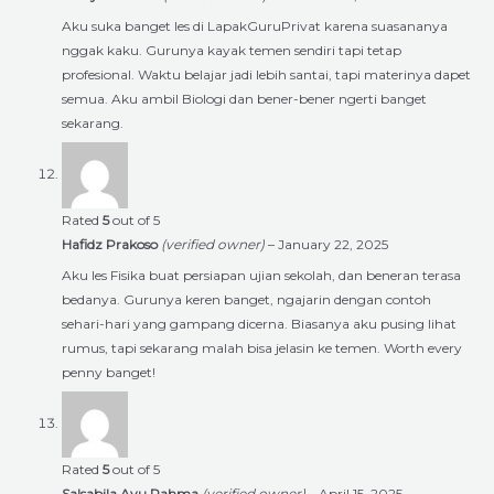
Aku suka banget les di LapakGuruPrivat karena suasananya
nggak kaku. Gurunya kayak temen sendiri tapi tetap
profesional. Waktu belajar jadi lebih santai, tapi materinya dapet
semua. Aku ambil Biologi dan bener-bener ngerti banget
sekarang.
Rated
5
out of 5
Hafidz Prakoso
(verified owner)
–
January 22, 2025
Aku les Fisika buat persiapan ujian sekolah, dan beneran terasa
bedanya. Gurunya keren banget, ngajarin dengan contoh
sehari-hari yang gampang dicerna. Biasanya aku pusing lihat
rumus, tapi sekarang malah bisa jelasin ke temen. Worth every
penny banget!
Rated
5
out of 5
Salsabila Ayu Rahma
(verified owner)
–
April 15, 2025