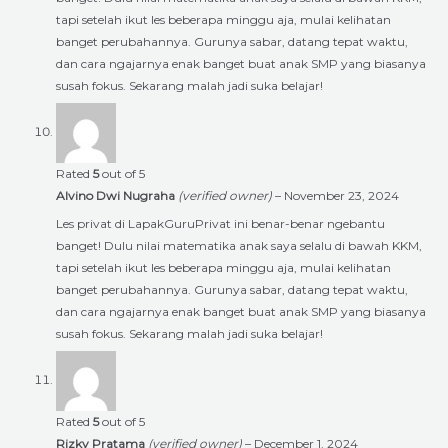
tapi setelah ikut les beberapa minggu aja, mulai kelihatan
banget perubahannya. Gurunya sabar, datang tepat waktu,
dan cara ngajarnya enak banget buat anak SMP yang biasanya
susah fokus. Sekarang malah jadi suka belajar!
Rated
5
out of 5
Alvino Dwi Nugraha
(verified owner)
–
November 23, 2024
Les privat di LapakGuruPrivat ini benar-benar ngebantu
banget! Dulu nilai matematika anak saya selalu di bawah KKM,
tapi setelah ikut les beberapa minggu aja, mulai kelihatan
banget perubahannya. Gurunya sabar, datang tepat waktu,
dan cara ngajarnya enak banget buat anak SMP yang biasanya
susah fokus. Sekarang malah jadi suka belajar!
Rated
5
out of 5
Rizky Pratama
(verified owner)
–
December 1, 2024