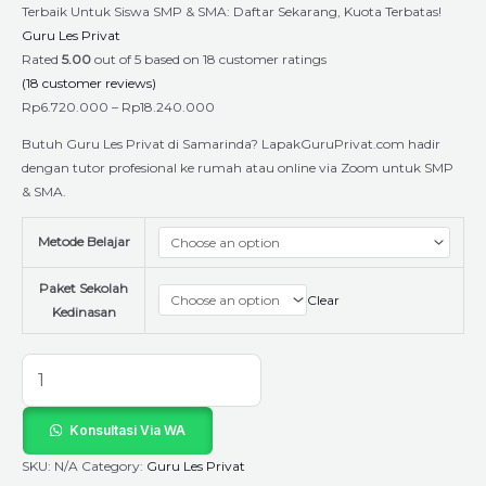
Terbaik Untuk Siswa SMP & SMA: Daftar Sekarang, Kuota Terbatas!
Guru Les Privat
Rated
5.00
out of 5 based on
18
customer ratings
(
18
customer reviews)
Rp
6.720.000
–
Rp
18.240.000
Butuh Guru Les Privat di Samarinda? LapakGuruPrivat.com hadir
dengan tutor profesional ke rumah atau online via Zoom untuk SMP
& SMA.
Metode Belajar
Paket Sekolah
Clear
Kedinasan
Konsultasi Via WA
SKU:
N/A
Category:
Guru Les Privat