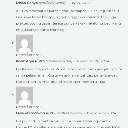
Melati Cahya
(verified owner)
–
July 18, 2024
Aku les Informatika karena mau persiapan kuliah ke jurusan IT.
Gurunya keren banget, ngajarin nggak cuma teori tapi juga
praktek coding dasar. Serasa punya kakak mentor pribadi yang
ngerti banget dunia teknologi.
Rated
5
out of 5
Kevin Arya Putra
(verified owner)
–
September 26, 2024
Les Kimia di LapakGuruPrivat bener-bener bikin aku jatuh cinta
sama pelajaran ini. Gurunya asik, nyantai, tapi pinter banget.
Kadang kami sambil diskusi soal eksperimen seru juga.
Rated
5
out of 5
Livia Prameswari Putri
(verified owner)
–
November 2, 2024
Les privat di LapakGuruPrivat ini benar-benar ngebantu
banget! Dulu nilai matematika anak saya selalu di bawah KKM,