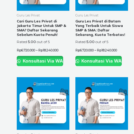
options
options
may
may
be
be
Guru Les Privat
Guru Les Privat
chosen
chosen
Cari Guru Les Privat di
Guru Les Privat di Batam
Jakarta Timur Untuk SMP &
Yang Terbaik Untuk Siswa
on
on
SMA? Daftar Sekarang
SMP & SMA: Daftar
the
the
Sebelum Kuota Penuh!
Sekarang, Kuota Terbatas!
product
product
Rated
5.00
out of 5
Rated
5.00
out of 5
page
page
Rp
6.720.000
–
Rp
18.240.000
Rp
6.720.000
–
Rp
18.240.000
Konsultasi Via WA
Konsultasi Via WA
Price
Price
This
This
range:
range:
product
product
Rp6.720.000
Rp6.720.00
through
through
has
has
Rp18.240.000
Rp18.240.0
multiple
multiple
variants.
variants.
The
The
options
options
may
may
be
be