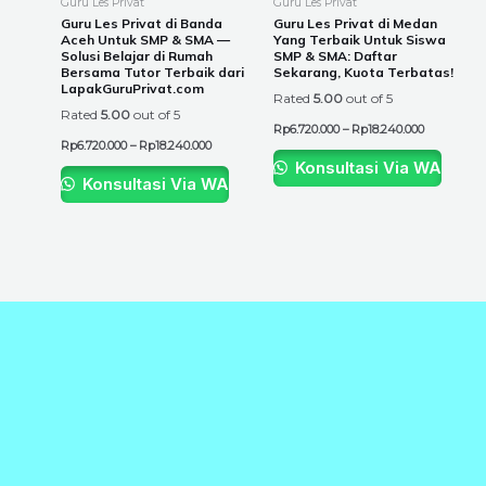
Guru Les Privat
Guru Les Privat
chosen
chosen
Guru Les Privat di Banda
Guru Les Privat di Medan
Aceh Untuk SMP & SMA —
Yang Terbaik Untuk Siswa
on
on
Solusi Belajar di Rumah
SMP & SMA: Daftar
the
the
Bersama Tutor Terbaik dari
Sekarang, Kuota Terbatas!
LapakGuruPrivat.com
product
product
Rated
5.00
out of 5
Rated
5.00
out of 5
page
page
Rp
6.720.000
–
Rp
18.240.000
Rp
6.720.000
–
Rp
18.240.000
Konsultasi Via WA
Konsultasi Via WA