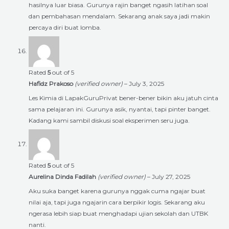
hasilnya luar biasa. Gurunya rajin banget ngasih latihan soal
dan pembahasan mendalam. Sekarang anak saya jadi makin
percaya diri buat lomba.
Rated
5
out of 5
Hafidz Prakoso
(verified owner)
–
July 3, 2025
Les Kimia di LapakGuruPrivat bener-bener bikin aku jatuh cinta
sama pelajaran ini. Gurunya asik, nyantai, tapi pinter banget.
Kadang kami sambil diskusi soal eksperimen seru juga.
Rated
5
out of 5
Aurelina Dinda Fadilah
(verified owner)
–
July 27, 2025
Aku suka banget karena gurunya nggak cuma ngajar buat
nilai aja, tapi juga ngajarin cara berpikir logis. Sekarang aku
ngerasa lebih siap buat menghadapi ujian sekolah dan UTBK
nanti.