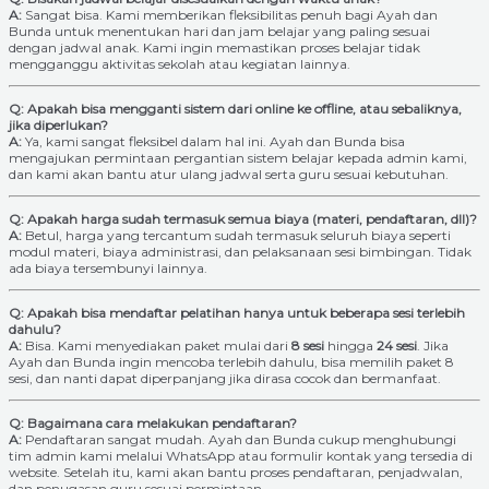
A:
Sangat bisa. Kami memberikan fleksibilitas penuh bagi Ayah dan
Bunda untuk menentukan hari dan jam belajar yang paling sesuai
dengan jadwal anak. Kami ingin memastikan proses belajar tidak
mengganggu aktivitas sekolah atau kegiatan lainnya.
Q: Apakah bisa mengganti sistem dari online ke offline, atau sebaliknya,
jika diperlukan?
A:
Ya, kami sangat fleksibel dalam hal ini. Ayah dan Bunda bisa
mengajukan permintaan pergantian sistem belajar kepada admin kami,
dan kami akan bantu atur ulang jadwal serta guru sesuai kebutuhan.
Q: Apakah harga sudah termasuk semua biaya (materi, pendaftaran, dll)?
A:
Betul, harga yang tercantum sudah termasuk seluruh biaya seperti
modul materi, biaya administrasi, dan pelaksanaan sesi bimbingan. Tidak
ada biaya tersembunyi lainnya.
Q: Apakah bisa mendaftar pelatihan hanya untuk beberapa sesi terlebih
dahulu?
A:
Bisa. Kami menyediakan paket mulai dari
8 sesi
hingga
24 sesi
. Jika
Ayah dan Bunda ingin mencoba terlebih dahulu, bisa memilih paket 8
sesi, dan nanti dapat diperpanjang jika dirasa cocok dan bermanfaat.
Q: Bagaimana cara melakukan pendaftaran?
A:
Pendaftaran sangat mudah. Ayah dan Bunda cukup menghubungi
tim admin kami melalui WhatsApp atau formulir kontak yang tersedia di
website. Setelah itu, kami akan bantu proses pendaftaran, penjadwalan,
dan penugasan guru sesuai permintaan.