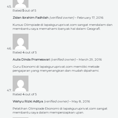
Rated
5
out of 5
Zidan Ibrahim Fadhilah
(verified owner)
–
February 17, 2016
Kursus Olimpiade di lapakguruprivat.com sangat mendalam dan
membantu saya memahami banyak hal dalam Geografi.
Rated
4
out of 5
Aulia Dinda Prameswari
(verified owner)
–
March 29, 2016
Guru Ekonomi di lapakguruprivat.com memiliki metode
pengajaran yang menyenangkan dan mudah dipahami.
Rated
4
out of 5
Wahyu Rizki Aditya
(verified owner)
–
May 8, 2016
Pelatihan Olimpiade Ekonomi di lapakguruprivat.com sangat
membantu saya dalam mempersiapkan ujian.