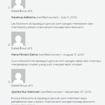
Rated
5
out of 5
Xaverius Aditama
(verified owner)
–
July 9, 2010
Les Ekonomi di lapakguruprivat.com sangat mendalam dan
membantu dalam memahami konsep teori ekonomi.
Rated
5
out of 5
Hana Fitriani Zahra
(verified owner)
–
August 11, 2010
Guru Ekonomi di lapakguruprivat.com sangat sabar dan mampu
menjelaskan materi yang sulit menjadi lebih mudah.
Rated
4
out of 5
Qonita Nur Rahmah
(verified owner)
–
November 27, 2010
Kursus Ekonomi di lapakguruprivat.com memberi saya
pendekatan baru dalam memahami konsep-konsep ekonomi