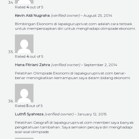
Rated
4
out of 5
Kevin Aldi Nugraha
(verified owner)
–
August 25, 2014
Bimbingan Ekonomi di lapakguruprivat.com adalah cara terbaik
untuk mempersiapkan diri untuk menghadapi olimpiade ekonomi.
Rated
4
out of 5
Hana Fitriani Zahra
(verified owner)
–
September 2, 2014
Pelatihan Olimpiade Ekonomi di lapakguruprivat.com benar-
benar meningkatkan kemampuan saya dalam bidang ekonomi.
Rated
5
out of 5
Luthfi Syahreza
(verified owner)
–
January 12, 2015
Pelatihan Geografi di lapakguruprivat.com memberi saya banyak
pengetahuan tambahan. Saya semakin percaya diri menghadapi
soal-soal olimpiade.