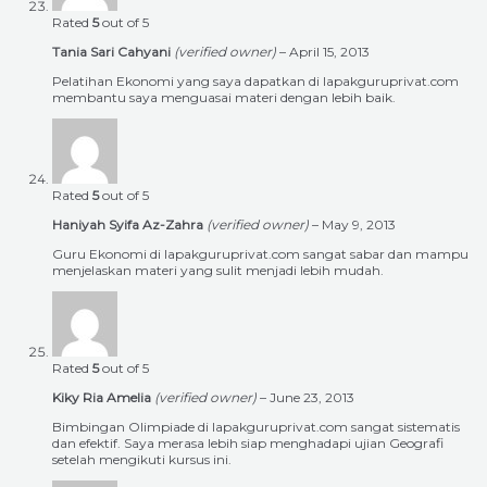
Rated
5
out of 5
Tania Sari Cahyani
(verified owner)
–
April 15, 2013
Pelatihan Ekonomi yang saya dapatkan di lapakguruprivat.com
membantu saya menguasai materi dengan lebih baik.
Rated
5
out of 5
Haniyah Syifa Az-Zahra
(verified owner)
–
May 9, 2013
Guru Ekonomi di lapakguruprivat.com sangat sabar dan mampu
menjelaskan materi yang sulit menjadi lebih mudah.
Rated
5
out of 5
Kiky Ria Amelia
(verified owner)
–
June 23, 2013
Bimbingan Olimpiade di lapakguruprivat.com sangat sistematis
dan efektif. Saya merasa lebih siap menghadapi ujian Geografi
setelah mengikuti kursus ini.