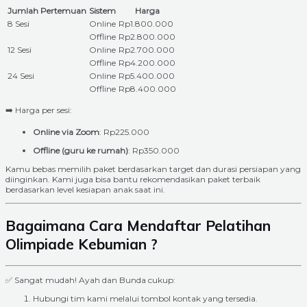
Jumlah Pertemuan
Sistem
Harga
8 Sesi
Online
Rp1.800.000
Offline
Rp2.800.000
12 Sesi
Online
Rp2.700.000
Offline
Rp4.200.000
24 Sesi
Online
Rp5.400.000
Offline
Rp8.400.000
➡️ Harga per sesi:
Online via Zoom
: Rp225.000
Offline (guru ke rumah)
: Rp350.000
Kamu bebas memilih paket berdasarkan target dan durasi persiapan yang
diinginkan. Kami juga bisa bantu rekomendasikan paket terbaik
berdasarkan level kesiapan anak saat ini.
Bagaimana Cara Mendaftar Pelatihan
Olimpiade Kebumian ?
✅ Sangat mudah! Ayah dan Bunda cukup:
Hubungi tim kami melalui tombol kontak yang tersedia.