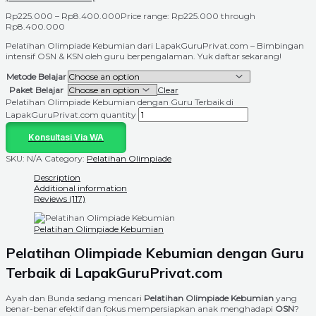
Rp
225.000
–
Rp
8.400.000
Price range: Rp225.000 through
Rp8.400.000
Pelatihan Olimpiade Kebumian dari LapakGuruPrivat.com – Bimbingan
intensif OSN & KSN oleh guru berpengalaman. Yuk daftar sekarang!
Metode Belajar
Paket Belajar
Clear
Pelatihan Olimpiade Kebumian dengan Guru Terbaik di
LapakGuruPrivat.com quantity
Konsultasi Via WA
SKU:
N/A
Category:
Pelatihan Olimpiade
Description
Additional information
Reviews (117)
Pelatihan Olimpiade Kebumian
Pelatihan Olimpiade Kebumian dengan Guru
Terbaik di LapakGuruPrivat.com
Ayah dan Bunda sedang mencari
Pelatihan Olimpiade Kebumian
yang
benar-benar efektif dan fokus mempersiapkan anak menghadapi
OSN
?