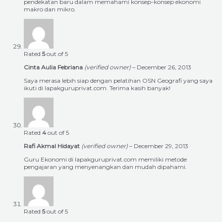
pendekatan baru dalam memahami konsep-konsep ekonomi
makro dan mikro.
Rated
5
out of 5
Cinta Aulia Febriana
(verified owner)
–
December 26, 2013
Saya merasa lebih siap dengan pelatihan OSN Geografi yang saya
ikuti di lapakguruprivat.com. Terima kasih banyak!
Rated
4
out of 5
Rafi Akmal Hidayat
(verified owner)
–
December 29, 2013
Guru Ekonomi di lapakguruprivat.com memiliki metode
pengajaran yang menyenangkan dan mudah dipahami.
Rated
5
out of 5