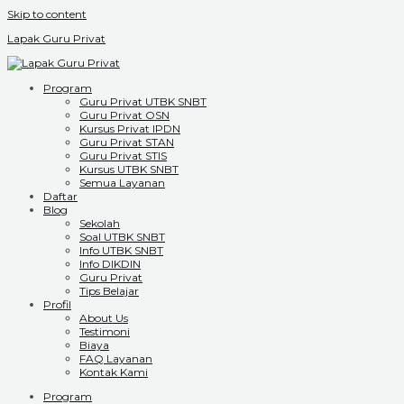
Skip to content
Lapak Guru Privat
Program
Guru Privat UTBK SNBT
Guru Privat OSN
Kursus Privat IPDN
Guru Privat STAN
Guru Privat STIS
Kursus UTBK SNBT
Semua Layanan
Daftar
Blog
Sekolah
Soal UTBK SNBT
Info UTBK SNBT
Info DIKDIN
Guru Privat
Tips Belajar
Profil
About Us
Testimoni
Biaya
FAQ Layanan
Kontak Kami
Program