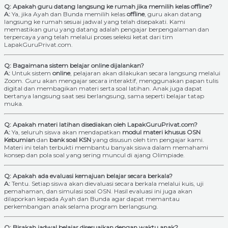
Q: Apakah guru datang langsung ke rumah jika memilih kelas offline?
A:
Ya, jika Ayah dan Bunda memilih kelas
offline
, guru akan datang
langsung ke rumah sesuai jadwal yang telah disepakati. Kami
memastikan guru yang datang adalah pengajar berpengalaman dan
terpercaya yang telah melalui proses seleksi ketat dari tim
LapakGuruPrivat.com.
Q: Bagaimana sistem belajar online dijalankan?
A:
Untuk sistem
online
, pelajaran akan dilakukan secara langsung melalui
Zoom. Guru akan mengajar secara interaktif, menggunakan papan tulis
digital dan membagikan materi serta soal latihan. Anak juga dapat
bertanya langsung saat sesi berlangsung, sama seperti belajar tatap
muka.
Q: Apakah materi latihan disediakan oleh LapakGuruPrivat.com?
A:
Ya, seluruh siswa akan mendapatkan
modul materi khusus OSN
Kebumian
dan
bank soal KSN
yang disusun oleh tim pengajar kami.
Materi ini telah terbukti membantu banyak siswa dalam memahami
konsep dan pola soal yang sering muncul di ajang Olimpiade.
Q: Apakah ada evaluasi kemajuan belajar secara berkala?
A:
Tentu. Setiap siswa akan dievaluasi secara berkala melalui kuis, uji
pemahaman, dan simulasi soal OSN. Hasil evaluasi ini juga akan
dilaporkan kepada Ayah dan Bunda agar dapat memantau
perkembangan anak selama program berlangsung.
Q: Bisakah jadwal belajar disesuaikan dengan waktu anak?