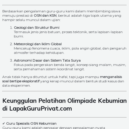
Berdasarkan pengalaman guru-guru kami dalam membimbing siswa
menuju prestasi di
OSN dan KSN
, berikut adalah tiga topik utama yang
hampir selalu muncul dalam ujian:
Geologi dan Struktur Bumi
Termasuk jenis-jenis batuan, proses tektonik, serta lapisan-lapisan
bumi.
Meteorologi dan Iklim Global
Mencakup fenomena cuaca, iklim, pola angin global, dan pengaruh
atmosfer terhadap kehidupan.
Astronomi Dasar dan Sistem Tata Surya
Fokus pada pergerakan benda langit, konsep siang malam, musim,
serta pemahaman sistem koordinat langit.
Anak tidak hanya dituntut untuk hafal, tapi juga mampu
menganalisis
soal bertipe eksploratif
yang kerap muncul dalam bentuk studi kasus dan
data eksperimen.
Keunggulan Pelatihan Olimpiade Kebumian
di LapakGuruPrivat.com
✔
Guru Spesialis OSN Kebumian
Guru-guru kami adalah pengajar dengan pengalaman nyata