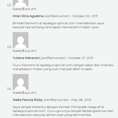
Rated
5
out of 5
Intan Rina Agustina
(verified owner)
–
October 20, 2011
Bimbel Ekonomi di lapakguruprivat.com memberikan saya
banyak tips tentang cara cepat memahami materi ujian.
Rated
5
out of 5
Yuliana Maharani
(verified owner)
–
October 27, 2011
Guru Ekonomi di lapakguruprivat.com sangat sabar dan mampu
menjelaskan materi yang sulit menjadi lebih mudah.
Rated
5
out of 5
Nadia Fawzia Rizky
(verified owner)
–
May 28, 2012
Saya sangat terbantu dengan bimbel Olimpiade Geografi di
lapakguruprivat.com. Guru-gurunya sangat berpengalaman dan
memberikan banyak latihan soal yang bermanfaat.