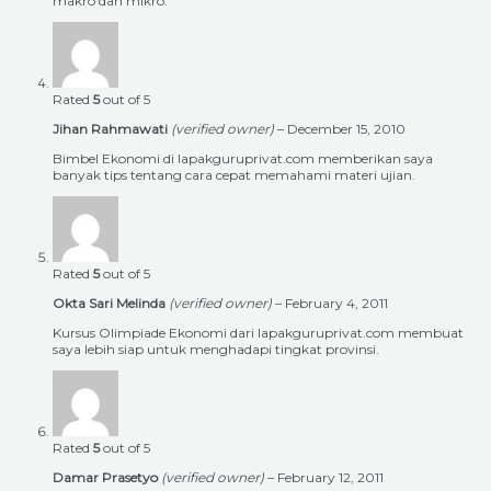
makro dan mikro.
Rated
5
out of 5
Jihan Rahmawati
(verified owner)
–
December 15, 2010
Bimbel Ekonomi di lapakguruprivat.com memberikan saya
banyak tips tentang cara cepat memahami materi ujian.
Rated
5
out of 5
Okta Sari Melinda
(verified owner)
–
February 4, 2011
Kursus Olimpiade Ekonomi dari lapakguruprivat.com membuat
saya lebih siap untuk menghadapi tingkat provinsi.
Rated
5
out of 5
Damar Prasetyo
(verified owner)
–
February 12, 2011