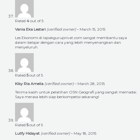
Rated
4
out of 5
Vania Eka Lestari
(verified owner)
–
March 15, 2015
Les Ekonomi di lapakguruprivat.com sangat membantu saya
dalam belajar dengan cara yang lebih menyenangkan dan
menyeluruh.
Rated
5
out of 5
Kiky Ria Amelia
(verified owner)
–
March 28, 2015
Terima kasih untuk pelatihan OSN Geografi yang sangat memadai.
Saya merasa lebih siap berkompetisi sekarang!
Rated
5
out of 5
Lutfy Hidayat
(verified owner)
–
May 18, 2015