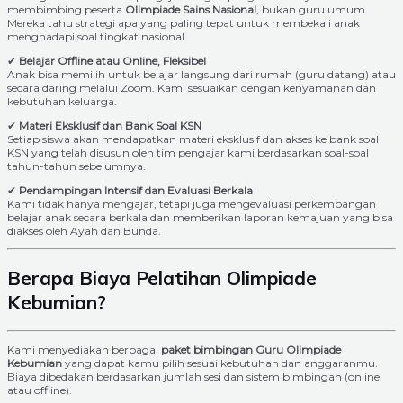
membimbing peserta
Olimpiade Sains Nasional
, bukan guru umum.
Mereka tahu strategi apa yang paling tepat untuk membekali anak
menghadapi soal tingkat nasional.
✔
Belajar Offline atau Online, Fleksibel
Anak bisa memilih untuk belajar langsung dari rumah (guru datang) atau
secara daring melalui Zoom. Kami sesuaikan dengan kenyamanan dan
kebutuhan keluarga.
✔
Materi Eksklusif dan Bank Soal KSN
Setiap siswa akan mendapatkan materi eksklusif dan akses ke bank soal
KSN yang telah disusun oleh tim pengajar kami berdasarkan soal-soal
tahun-tahun sebelumnya.
✔
Pendampingan Intensif dan Evaluasi Berkala
Kami tidak hanya mengajar, tetapi juga mengevaluasi perkembangan
belajar anak secara berkala dan memberikan laporan kemajuan yang bisa
diakses oleh Ayah dan Bunda.
Berapa Biaya Pelatihan Olimpiade
Kebumian?
Kami menyediakan berbagai
paket bimbingan Guru Olimpiade
Kebumian
yang dapat kamu pilih sesuai kebutuhan dan anggaranmu.
Biaya dibedakan berdasarkan jumlah sesi dan sistem bimbingan (online
atau offline).