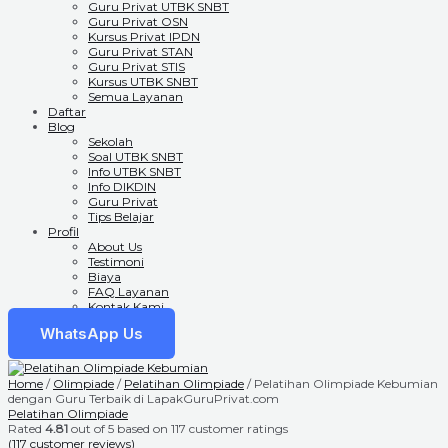
Guru Privat UTBK SNBT
Guru Privat OSN
Kursus Privat IPDN
Guru Privat STAN
Guru Privat STIS
Kursus UTBK SNBT
Semua Layanan
Daftar
Blog
Sekolah
Soal UTBK SNBT
Info UTBK SNBT
Info DIKDIN
Guru Privat
Tips Belajar
Profil
About Us
Testimoni
Biaya
FAQ Layanan
Kontak Kami
WhatsApp Us
Home
/
Olimpiade
/
Pelatihan Olimpiade
/ Pelatihan Olimpiade Kebumian
dengan Guru Terbaik di LapakGuruPrivat.com
Pelatihan Olimpiade
Rated
4.81
out of 5 based on
117
customer ratings
(
117
customer reviews)