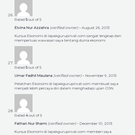
Rated
5
out of 5
Elvina Nur Azzahra
(verified owner)
–
August 26, 2013
Kursus Ekonomi di lapakguruprivat.com sangat lengkap dan
memperluas wawasan saya tentang dunia ekonomi.
Rated
5
out of 5
Umar Fadhil Maulana
(verified owner)
–
November 9, 2013
Pelatihan Ekonomi di lapakguruprivat.com membuat saya
menjadi lebih percaya diri dalam menghadapi ujian OSN.
Rated
4
out of 5
Fathan Nur Ilhami
(verified owner)
–
December 10, 2013
Kursus Ekonomi di lapakguruprivat.com memberi saya