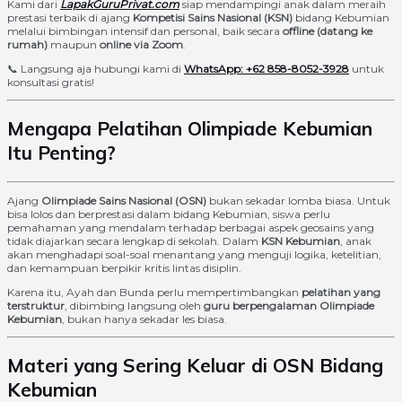
Kami dari
LapakGuruPrivat.com
siap mendampingi anak dalam meraih
prestasi terbaik di ajang
Kompetisi Sains Nasional (KSN)
bidang Kebumian
melalui bimbingan intensif dan personal, baik secara
offline (datang ke
rumah)
maupun
online via Zoom
.
📞 Langsung aja hubungi kami di
WhatsApp: +62 858-8052-3928
untuk
konsultasi gratis!
Mengapa Pelatihan Olimpiade Kebumian
Itu Penting?
Ajang
Olimpiade Sains Nasional (OSN)
bukan sekadar lomba biasa. Untuk
bisa lolos dan berprestasi dalam bidang Kebumian, siswa perlu
pemahaman yang mendalam terhadap berbagai aspek geosains yang
tidak diajarkan secara lengkap di sekolah. Dalam
KSN Kebumian
, anak
akan menghadapi soal-soal menantang yang menguji logika, ketelitian,
dan kemampuan berpikir kritis lintas disiplin.
Karena itu, Ayah dan Bunda perlu mempertimbangkan
pelatihan yang
terstruktur
, dibimbing langsung oleh
guru berpengalaman Olimpiade
Kebumian
, bukan hanya sekadar les biasa.
Materi yang Sering Keluar di OSN Bidang
Kebumian