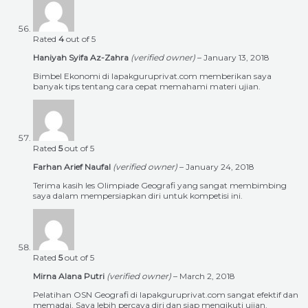
Rated
4
out of 5
Haniyah Syifa Az-Zahra
(verified owner)
–
January 13, 2018
Bimbel Ekonomi di lapakguruprivat.com memberikan saya
banyak tips tentang cara cepat memahami materi ujian.
Rated
5
out of 5
Farhan Arief Naufal
(verified owner)
–
January 24, 2018
Terima kasih les Olimpiade Geografi yang sangat membimbing
saya dalam mempersiapkan diri untuk kompetisi ini.
Rated
5
out of 5
Mirna Alana Putri
(verified owner)
–
March 2, 2018
Pelatihan OSN Geografi di lapakguruprivat.com sangat efektif dan
memadai. Saya lebih percaya diri dan siap mengikuti ujian.