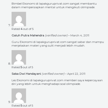
Bimbel Ekonomi di lapakguruprivat.com sangat membantu
dalam mempersiapkan mental untuk mengikuti olimpiade.
Rated
4
out of 5
Galuh Putra Mahendra
(verified owner)
–
March 4, 2011
Guru Ekonomi di lapakguruprivat.com sangat sabar dan mampu
menjelaskan materi yang sulit menjadi lebih mudah.
Rated
5
out of 5
Salsa Dwi Handayani
(verified owner)
–
April 22, 2011
Les Ekonomi di lapakguruprivat.com memberi saya kepercayaan
diri yang lebih untuk menghadapi soal olimpiade.
Rated
5
out of 5