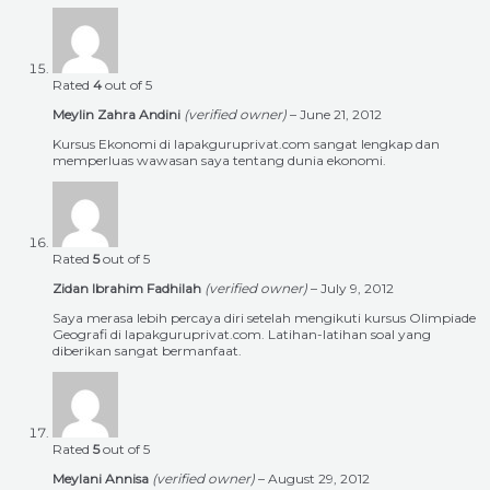
Rated
4
out of 5
Meylin Zahra Andini
(verified owner)
–
June 21, 2012
Kursus Ekonomi di lapakguruprivat.com sangat lengkap dan
memperluas wawasan saya tentang dunia ekonomi.
Rated
5
out of 5
Zidan Ibrahim Fadhilah
(verified owner)
–
July 9, 2012
Saya merasa lebih percaya diri setelah mengikuti kursus Olimpiade
Geografi di lapakguruprivat.com. Latihan-latihan soal yang
diberikan sangat bermanfaat.
Rated
5
out of 5
Meylani Annisa
(verified owner)
–
August 29, 2012