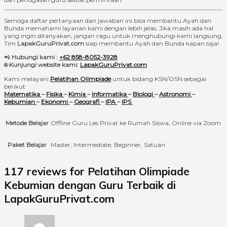
Semoga daftar pertanyaan dan jawaban ini bisa membantu Ayah dan
Bunda memahami layanan kami dengan lebih jelas. Jika masih ada hal
yang ingin ditanyakan, jangan ragu untuk menghubungi kami langsung.
Tim
LapakGuruPrivat.com
siap membantu Ayah dan Bunda kapan saja!
📲
Hubungi kami :
+62 858-8052-3928
🌐
Kunjungi website kami:
LapakGuruPrivat.com
Kami melayani
Pelatihan Olimpiade
untuk bidang KSN/OSN sebagai
berikut:
Matematika
–
Fisika
–
Kimia
–
Informatika
–
Biologi
–
Astronomi
–
Kebumian
–
Ekonomi
–
Geografi
–
IPA
–
IPS
Metode Belajar
Offline Guru Les Privat ke Rumah Siswa, Online via Zoom
Paket Belajar
Master, Intermediate, Beginner, Satuan
117 reviews for
Pelatihan Olimpiade
Kebumian dengan Guru Terbaik di
LapakGuruPrivat.com