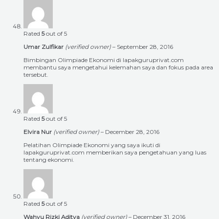
Rated
5
out of 5
Umar Zulfikar
(verified owner)
–
September 28, 2016
Bimbingan Olimpiade Ekonomi di lapakguruprivat.com
membantu saya mengetahui kelemahan saya dan fokus pada area
tersebut.
Rated
5
out of 5
Elvira Nur
(verified owner)
–
December 28, 2016
Pelatihan Olimpiade Ekonomi yang saya ikuti di
lapakguruprivat.com memberikan saya pengetahuan yang luas
tentang ekonomi.
Rated
5
out of 5
Wahyu Rizki Aditya
(verified owner)
–
December 31, 2016