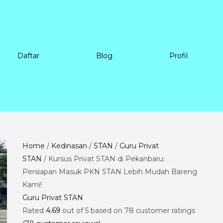
Daftar
Blog
Profil
Kursus
Price
Home
/
Kedinasan
/
STAN
/
Guru Privat
Privat
range:
STAN
/ Kursus Privat STAN di Pekanbaru:
STAN
Rp6.720.000
Persiapan Masuk PKN STAN Lebih Mudah Bareng
di
through
Kami!
Pekanbaru:
Rp18.240.000
Guru Privat STAN
Persiapan
Rated
4.69
out of 5 based on
78
customer ratings