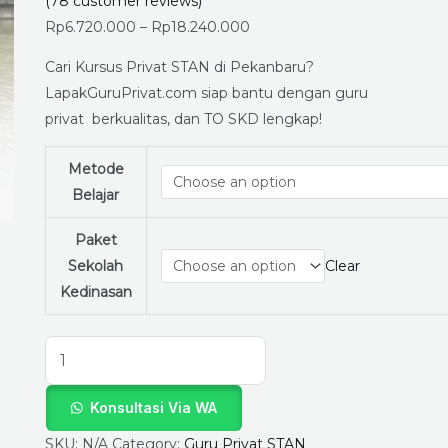
Masuk
(
78
customer reviews)
PKN
Rp
6.720.000
–
Rp
18.240.000
STAN
Cari Kursus Privat STAN di Pekanbaru?
Lebih
LapakGuruPrivat.com siap bantu dengan guru
Mudah
privat berkualitas, dan TO SKD lengkap!
Bareng
Kami!
Metode
quantity
Belajar
Paket
Sekolah
Clear
Kedinasan
Konsultasi Via WA
SKU:
N/A
Category:
Guru Privat STAN