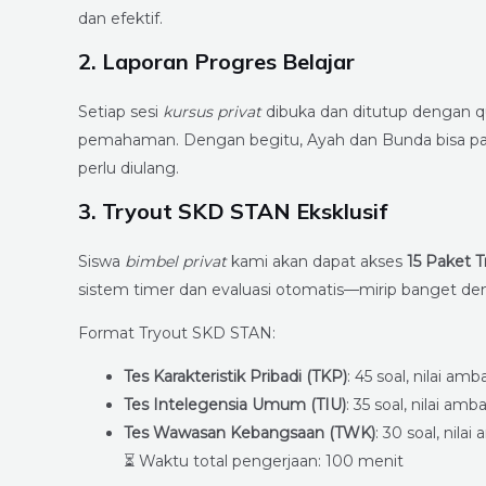
dan efektif.
2. Laporan Progres Belajar
Setiap sesi
kursus privat
dibuka dan ditutup dengan q
pemahaman. Dengan begitu, Ayah dan Bunda bisa pan
perlu diulang.
3. Tryout SKD STAN Eksklusif
Siswa
bimbel privat
kami akan dapat akses
15 Paket 
sistem timer dan evaluasi otomatis—mirip banget deng
Format Tryout SKD STAN:
Tes Karakteristik Pribadi (TKP)
: 45 soal, nilai am
Tes Intelegensia Umum (TIU)
: 35 soal, nilai am
Tes Wawasan Kebangsaan (TWK)
: 30 soal, nila
⏳ Waktu total pengerjaan: 100 menit