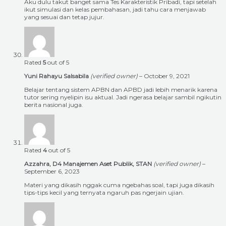
Aku dulu takut banget sama Tes Karakteristik Pribadi, tapi setelah
ikut simulasi dan kelas pembahasan, jadi tahu cara menjawab
yang sesuai dan tetap jujur.
Rated
5
out of 5
Yuni Rahayu Salsabila
(verified owner)
–
October 9, 2021
Belajar tentang sistem APBN dan APBD jadi lebih menarik karena
tutor sering nyelipin isu aktual. Jadi ngerasa belajar sambil ngikutin
berita nasional juga.
Rated
4
out of 5
Azzahra, D4 Manajemen Aset Publik, STAN
(verified owner)
–
September 6, 2023
Materi yang dikasih nggak cuma ngebahas soal, tapi juga dikasih
tips-tips kecil yang ternyata ngaruh pas ngerjain ujian.