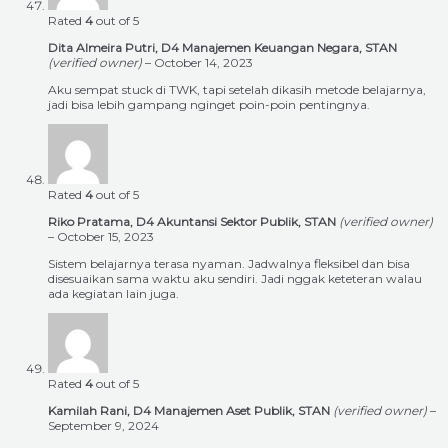
Rated
4
out of 5
Dita Almeira Putri, D4 Manajemen Keuangan Negara, STAN
(verified owner)
–
October 14, 2023
Aku sempat stuck di TWK, tapi setelah dikasih metode belajarnya,
jadi bisa lebih gampang nginget poin-poin pentingnya.
Rated
4
out of 5
Riko Pratama, D4 Akuntansi Sektor Publik, STAN
(verified owner)
–
October 15, 2023
Sistem belajarnya terasa nyaman. Jadwalnya fleksibel dan bisa
disesuaikan sama waktu aku sendiri. Jadi nggak keteteran walau
ada kegiatan lain juga.
Rated
4
out of 5
Kamilah Rani, D4 Manajemen Aset Publik, STAN
(verified owner)
–
September 9, 2024