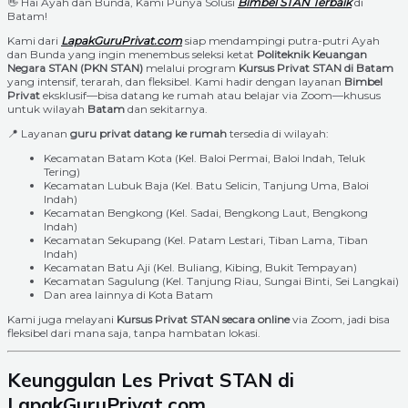
👋 Hai Ayah dan Bunda, Kami Punya Solusi
Bimbel STAN Terbaik
di
Batam!
Kami dari
LapakGuruPrivat.com
siap mendampingi putra-putri Ayah
dan Bunda yang ingin menembus seleksi ketat
Politeknik Keuangan
Negara STAN (PKN STAN)
melalui program
Kursus Privat STAN di Batam
yang intensif, terarah, dan fleksibel. Kami hadir dengan layanan
Bimbel
Privat
eksklusif—bisa datang ke rumah atau belajar via Zoom—khusus
untuk wilayah
Batam
dan sekitarnya.
📍 Layanan
guru privat datang ke rumah
tersedia di wilayah:
Kecamatan Batam Kota (Kel. Baloi Permai, Baloi Indah, Teluk
Tering)
Kecamatan Lubuk Baja (Kel. Batu Selicin, Tanjung Uma, Baloi
Indah)
Kecamatan Bengkong (Kel. Sadai, Bengkong Laut, Bengkong
Indah)
Kecamatan Sekupang (Kel. Patam Lestari, Tiban Lama, Tiban
Indah)
Kecamatan Batu Aji (Kel. Buliang, Kibing, Bukit Tempayan)
Kecamatan Sagulung (Kel. Tanjung Riau, Sungai Binti, Sei Langkai)
Dan area lainnya di Kota Batam
Kami juga melayani
Kursus Privat STAN secara online
via Zoom, jadi bisa
fleksibel dari mana saja, tanpa hambatan lokasi.
Keunggulan Les Privat STAN di
LapakGuruPrivat.com