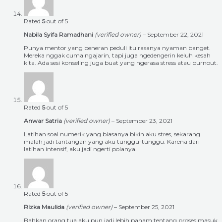
Rated
5
out of 5
Nabila Syifa Ramadhani
(verified owner)
–
September 22, 2021
Punya mentor yang beneran peduli itu rasanya nyaman banget.
Mereka nggak cuma ngajarin, tapi juga ngedengerin keluh kesah
kita. Ada sesi konseling juga buat yang ngerasa stress atau burnout.
Rated
5
out of 5
Anwar Satria
(verified owner)
–
September 23, 2021
Latihan soal numerik yang biasanya bikin aku stres, sekarang
malah jadi tantangan yang aku tunggu-tunggu. Karena dari
latihan intensif, aku jadi ngerti polanya.
Rated
5
out of 5
Rizka Maulida
(verified owner)
–
September 25, 2021
Bahkan orang tua aku pun jadi lebih paham tentang proses masuk