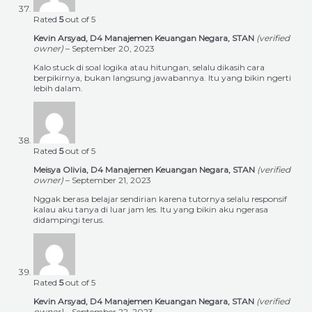
Rated
5
out of 5
Kevin Arsyad, D4 Manajemen Keuangan Negara, STAN
(verified
owner)
–
September 20, 2023
Kalo stuck di soal logika atau hitungan, selalu dikasih cara
berpikirnya, bukan langsung jawabannya. Itu yang bikin ngerti
lebih dalam.
Rated
5
out of 5
Meisya Olivia, D4 Manajemen Keuangan Negara, STAN
(verified
owner)
–
September 21, 2023
Nggak berasa belajar sendirian karena tutornya selalu responsif
kalau aku tanya di luar jam les. Itu yang bikin aku ngerasa
didampingi terus.
Rated
5
out of 5
Kevin Arsyad, D4 Manajemen Keuangan Negara, STAN
(verified
owner)
–
September 22, 2023