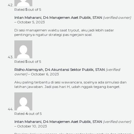
Rated
5
out of 5
Intan Maharani, D4 Manajemen Aset Publik, STAN
(verified owner)
–
October 5, 2023
Di sesi manajemen waktu saat tryout, aku jadi lebih sadar
pentingnya ngatur strategi pas ngerjain soal.
Rated
5
out of 5
Ridho Alamsyah, D4 Akuntansi Sektor Publik, STAN
(verified
owner)
–
October 6, 2023
Aku paling terbantu di sesi wawancara, soalnya ada simulasi dan
latihan jawaban. Jadi pas hari H, udah nggak tegang banget.
Rated
4
out of 5
Intan Maharani, D4 Manajemen Aset Publik, STAN
(verified owner)
–
October 10, 2023