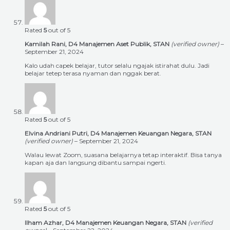
Rated
5
out of 5
Kamilah Rani, D4 Manajemen Aset Publik, STAN
(verified owner)
–
September 21, 2024
Kalo udah capek belajar, tutor selalu ngajak istirahat dulu. Jadi
belajar tetep terasa nyaman dan nggak berat.
Rated
5
out of 5
Elvina Andriani Putri, D4 Manajemen Keuangan Negara, STAN
(verified owner)
–
September 21, 2024
Walau lewat Zoom, suasana belajarnya tetap interaktif. Bisa tanya
kapan aja dan langsung dibantu sampai ngerti.
Rated
5
out of 5
Ilham Azhar, D4 Manajemen Keuangan Negara, STAN
(verified