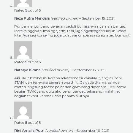
Rated
5
out of 5
Reza Putra Mandala
(verified owner)
–
September 15, 2021
Punya mentor yang beneran peduli itu rasanya nyaman banget.
Mereka nggak cuma ngajarin, tapi juga ngedengerin keluh kesah
kita. Ada sesi konseling juga buat yang ngerasa stress atau burnout.
Rated
5
out of 5
Natasya Kirana
(verified owner)
–
September 15, 2021
Aku ikut bimbel ini karena rekomendasi kakakku yang alumni
STAN, dan ternyata beneran worth it. Gak ada drama, semua
materi langsung to the point dan gampang dipahami. Terutama
bagian TWK yang dulu aku benci banget, sekarang malah jadi
bagian favorit karena udah paham alurnya.
Rated
5
out of 5
Rini Amalia Putri
(verified owner)
–
September 16, 2021