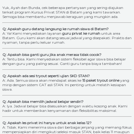
Yuk, Ayah dan Bunda, cek beberapa pertanyaan yang sering diajukan
terkait program Kursus Privat STAN di Batam yang kami tawarkan.
Semoga bisa membantu menjawab keraguan yang mungkin ada.
Q: Apakah guru datang langsung ke rumah siswa di Batam?
A: Ya! Kami menyediakan layanan
guru privat ke rumah
untuk area
Batam. Guru kami akan datang sesuai jadwal yang disepakati. Praktis dan
nyaman, tanpa perlu keluar rumah.
Q: Apakah bisa ganti guru jika anak merasa tidak cocok?
A: Tentu bisa. Kami menyediakan sistem fleksibel agar siswa bisa belajar
dengan guru yang paling sesuai. Ganti guru tanpa biaya tambahan!
Q: Apakah ada sesi tryout seperti ujian SKD STAN?
A: Ada. Semua siswa akan mendapat akses ke
15 paket tryout online
yang
mirip dengan sistem CAT asli STAN. Ini penting untuk melatih kesiapan
siswa.
Q: Apakah bisa memilih jadwal belajar sendiri?
A: Iya. Jadwal belajar bisa disesuaikan dengan waktu kosong anak. Kami
hadir untuk memberikan kenyamanan dan fleksibilitas maksimal.
Q: Apakah les privat ini hanya untuk anak kelas 12?
A: Tidak. Kami menerima siswa dari berbagai jenjang yang memang fokus
mempersiapkan diri mengikuti seleksi masuk STAN, baik kelas 11 maupun