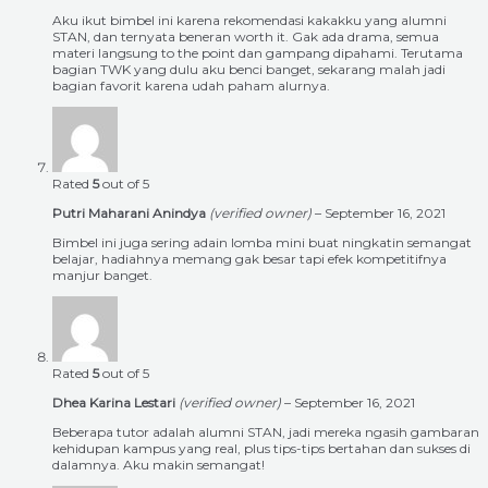
Aku ikut bimbel ini karena rekomendasi kakakku yang alumni
STAN, dan ternyata beneran worth it. Gak ada drama, semua
materi langsung to the point dan gampang dipahami. Terutama
bagian TWK yang dulu aku benci banget, sekarang malah jadi
bagian favorit karena udah paham alurnya.
Rated
5
out of 5
Putri Maharani Anindya
(verified owner)
–
September 16, 2021
Bimbel ini juga sering adain lomba mini buat ningkatin semangat
belajar, hadiahnya memang gak besar tapi efek kompetitifnya
manjur banget.
Rated
5
out of 5
Dhea Karina Lestari
(verified owner)
–
September 16, 2021
Beberapa tutor adalah alumni STAN, jadi mereka ngasih gambaran
kehidupan kampus yang real, plus tips-tips bertahan dan sukses di
dalamnya. Aku makin semangat!