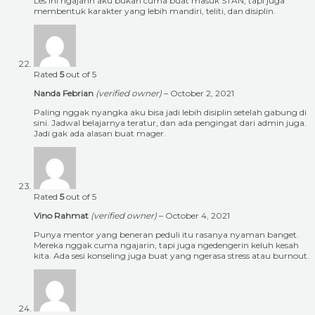
Les ini ngajarin aku bukan cuma buat masuk STAN, tapi juga
membentuk karakter yang lebih mandiri, teliti, dan disiplin.
Rated
5
out of 5
Nanda Febrian
(verified owner)
–
October 2, 2021
Paling nggak nyangka aku bisa jadi lebih disiplin setelah gabung di
sini. Jadwal belajarnya teratur, dan ada pengingat dari admin juga.
Jadi gak ada alasan buat mager.
Rated
5
out of 5
Vino Rahmat
(verified owner)
–
October 4, 2021
Punya mentor yang beneran peduli itu rasanya nyaman banget.
Mereka nggak cuma ngajarin, tapi juga ngedengerin keluh kesah
kita. Ada sesi konseling juga buat yang ngerasa stress atau burnout.