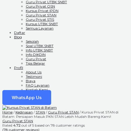
Guru Privat UTBK SNBT
Guru Privat OSN
Kursus Privat IPDN
Guru Privat STAN
Guru Privat STIS
Kursus UTBK SNBT
Semua Layanan
Daftar
Blog
Sekolah
Soal UTBK SNBT
Info UTBK SNBT
Info DIKDIN
Guru Privat
Tips Belajar
Profil
About Us
Testimoni
Biaya
FAQ Layanan
Kontak Kami
WhatsApp Us
Home
/
Kedinasan
/
STAN
/
Guru Privat STAN
/ Kursus Privat STAN di
Batam: Persiapan Masuk PKN STAN Lebih Mudah Bareng Kami!
Guru Privat STAN
Rated
4.72
out of 5 based on
78
customer ratings
(
78
customer reviews)