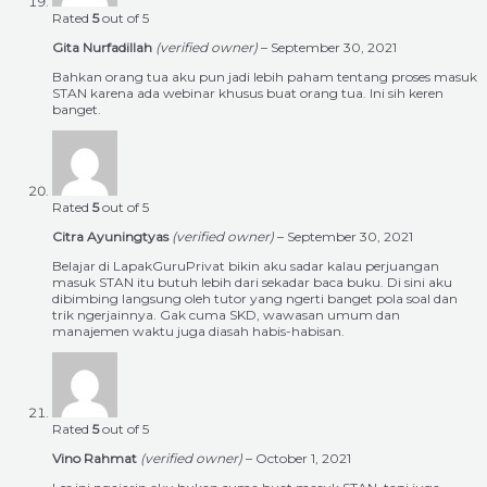
Rated
5
out of 5
Gita Nurfadillah
(verified owner)
–
September 30, 2021
Bahkan orang tua aku pun jadi lebih paham tentang proses masuk
STAN karena ada webinar khusus buat orang tua. Ini sih keren
banget.
Rated
5
out of 5
Citra Ayuningtyas
(verified owner)
–
September 30, 2021
Belajar di LapakGuruPrivat bikin aku sadar kalau perjuangan
masuk STAN itu butuh lebih dari sekadar baca buku. Di sini aku
dibimbing langsung oleh tutor yang ngerti banget pola soal dan
trik ngerjainnya. Gak cuma SKD, wawasan umum dan
manajemen waktu juga diasah habis-habisan.
Rated
5
out of 5
Vino Rahmat
(verified owner)
–
October 1, 2021