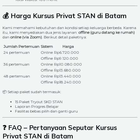
💰 Harga Kursus Privat STAN di Batam
Kami memahami kebutuhan dan kondisi setiap keluarga berbeda. Karena
itu, kami menyediakan dua jenis layanan:
offline (guru datang ke rumah)
dan
online (via Zoom)
. Berikut detail paketnya:
Jumlah Pertemuan
Sistem
Harga
24 pertemuan
Online
Rp6.720.000
Offline
Rp9.120.000
36 pertemuan
Online
Rp10.080.000
Offline
Rp13.680.000
48 pertemuan
Online
Rp13.440.000
Offline
Rp18.240.000
📦 Setiap paket sudah termasuk:
15 Paket Tryout SKD STAN
Laporan Progres Belajar
Fasilitas bebas pilih dan ganti guru
❓ FAQ – Pertanyaan Seputar Kursus
Privat STAN di Batam