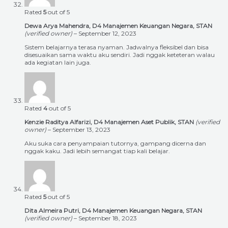
Rated
5
out of 5
Dewa Arya Mahendra, D4 Manajemen Keuangan Negara, STAN
(verified owner)
–
September 12, 2023
Sistem belajarnya terasa nyaman. Jadwalnya fleksibel dan bisa
disesuaikan sama waktu aku sendiri. Jadi nggak keteteran walau
ada kegiatan lain juga.
Rated
4
out of 5
Kenzie Raditya Alfarizi, D4 Manajemen Aset Publik, STAN
(verified
owner)
–
September 13, 2023
Aku suka cara penyampaian tutornya, gampang dicerna dan
nggak kaku. Jadi lebih semangat tiap kali belajar.
Rated
5
out of 5
Dita Almeira Putri, D4 Manajemen Keuangan Negara, STAN
(verified owner)
–
September 18, 2023