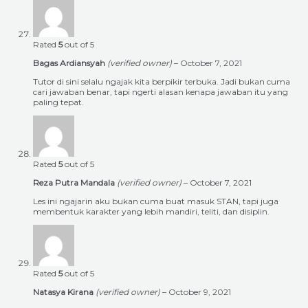
Rated
5
out of 5
Bagas Ardiansyah
(verified owner)
–
October 7, 2021
Tutor di sini selalu ngajak kita berpikir terbuka. Jadi bukan cuma
cari jawaban benar, tapi ngerti alasan kenapa jawaban itu yang
paling tepat.
Rated
5
out of 5
Reza Putra Mandala
(verified owner)
–
October 7, 2021
Les ini ngajarin aku bukan cuma buat masuk STAN, tapi juga
membentuk karakter yang lebih mandiri, teliti, dan disiplin.
Rated
5
out of 5
Natasya Kirana
(verified owner)
–
October 9, 2021