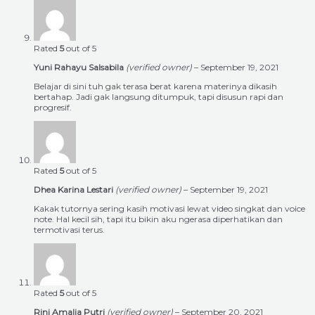
Rated
5
out of 5
Yuni Rahayu Salsabila
(verified owner)
–
September 19, 2021
Belajar di sini tuh gak terasa berat karena materinya dikasih
bertahap. Jadi gak langsung ditumpuk, tapi disusun rapi dan
progresif.
Rated
5
out of 5
Dhea Karina Lestari
(verified owner)
–
September 19, 2021
Kakak tutornya sering kasih motivasi lewat video singkat dan voice
note. Hal kecil sih, tapi itu bikin aku ngerasa diperhatikan dan
termotivasi terus.
Rated
5
out of 5
Rini Amalia Putri
(verified owner)
–
September 20, 2021