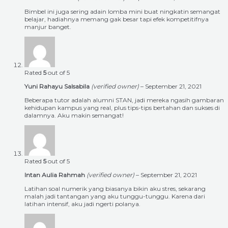
Bimbel ini juga sering adain lomba mini buat ningkatin semangat
belajar, hadiahnya memang gak besar tapi efek kompetitifnya
manjur banget.
Rated
5
out of 5
Yuni Rahayu Salsabila
(verified owner)
–
September 21, 2021
Beberapa tutor adalah alumni STAN, jadi mereka ngasih gambaran
kehidupan kampus yang real, plus tips-tips bertahan dan sukses di
dalamnya. Aku makin semangat!
Rated
5
out of 5
Intan Aulia Rahmah
(verified owner)
–
September 21, 2021
Latihan soal numerik yang biasanya bikin aku stres, sekarang
malah jadi tantangan yang aku tunggu-tunggu. Karena dari
latihan intensif, aku jadi ngerti polanya.