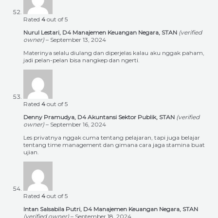
Rated
4
out of 5
Nurul Lestari, D4 Manajemen Keuangan Negara, STAN
(verified
owner)
–
September 13, 2024
Materinya selalu diulang dan diperjelas kalau aku nggak paham,
jadi pelan-pelan bisa nangkep dan ngerti.
Rated
4
out of 5
Denny Pramudya, D4 Akuntansi Sektor Publik, STAN
(verified
owner)
–
September 16, 2024
Les privatnya nggak cuma tentang pelajaran, tapi juga belajar
tentang time management dan gimana cara jaga stamina buat
ujian.
Rated
4
out of 5
Intan Salsabila Putri, D4 Manajemen Keuangan Negara, STAN
(verified owner)
–
September 18, 2024