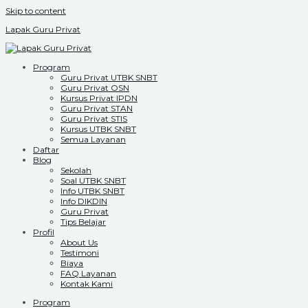
Skip to content
Lapak Guru Privat
Program
Guru Privat UTBK SNBT
Guru Privat OSN
Kursus Privat IPDN
Guru Privat STAN
Guru Privat STIS
Kursus UTBK SNBT
Semua Layanan
Daftar
Blog
Sekolah
Soal UTBK SNBT
Info UTBK SNBT
Info DIKDIN
Guru Privat
Tips Belajar
Profil
About Us
Testimoni
Biaya
FAQ Layanan
Kontak Kami
Program