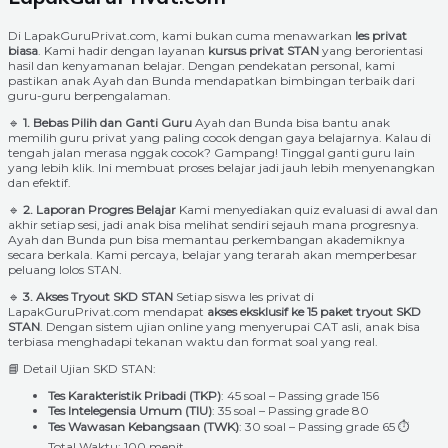
Di LapakGuruPrivat.com, kami bukan cuma menawarkan
les privat
biasa
. Kami hadir dengan layanan
kursus privat STAN
yang berorientasi
hasil dan kenyamanan belajar. Dengan pendekatan personal, kami
pastikan anak Ayah dan Bunda mendapatkan bimbingan terbaik dari
guru-guru berpengalaman.
🔹
1. Bebas Pilih dan Ganti Guru
Ayah dan Bunda bisa bantu anak
memilih guru privat yang paling cocok dengan gaya belajarnya. Kalau di
tengah jalan merasa nggak cocok? Gampang! Tinggal ganti guru lain
yang lebih klik. Ini membuat proses belajar jadi jauh lebih menyenangkan
dan efektif.
🔹
2. Laporan Progres Belajar
Kami menyediakan quiz evaluasi di awal dan
akhir setiap sesi, jadi anak bisa melihat sendiri sejauh mana progresnya.
Ayah dan Bunda pun bisa memantau perkembangan akademiknya
secara berkala. Kami percaya, belajar yang terarah akan memperbesar
peluang lolos STAN.
🔹
3. Akses Tryout SKD STAN
Setiap siswa les privat di
LapakGuruPrivat.com mendapat
akses eksklusif ke 15 paket tryout SKD
STAN
. Dengan sistem ujian online yang menyerupai CAT asli, anak bisa
terbiasa menghadapi tekanan waktu dan format soal yang real.
📘 Detail Ujian SKD STAN:
Tes Karakteristik Pribadi (TKP)
: 45 soal – Passing grade 156
Tes Intelegensia Umum (TIU)
: 35 soal – Passing grade 80
Tes Wawasan Kebangsaan (TWK)
: 30 soal – Passing grade 65 ⏱️
Total Waktu: 100 menit