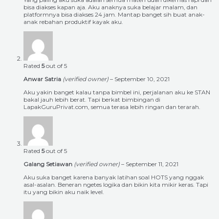
bisa diakses kapan aja. Aku anaknya suka belajar malam, dan
platformnya bisa diakses 24 jam. Mantap banget sih buat anak-
anak rebahan produktif kayak aku.
Rated
5
out of 5
Anwar Satria
(verified owner)
–
September 10, 2021
Aku yakin banget kalau tanpa bimbel ini, perjalanan aku ke STAN
bakal jauh lebih berat. Tapi berkat bimbingan di
LapakGuruPrivat.com, semua terasa lebih ringan dan terarah.
Rated
5
out of 5
Galang Setiawan
(verified owner)
–
September 11, 2021
Aku suka banget karena banyak latihan soal HOTS yang nggak
asal-asalan. Beneran ngetes logika dan bikin kita mikir keras. Tapi
itu yang bikin aku naik level.