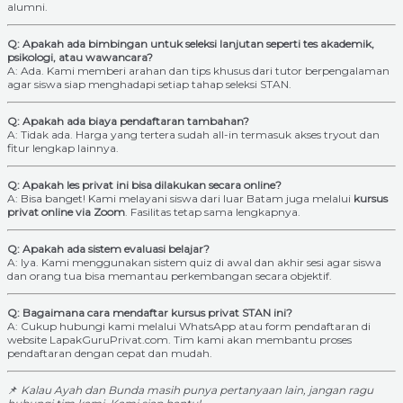
alumni.
Q: Apakah ada bimbingan untuk seleksi lanjutan seperti tes akademik,
psikologi, atau wawancara?
A: Ada. Kami memberi arahan dan tips khusus dari tutor berpengalaman
agar siswa siap menghadapi setiap tahap seleksi STAN.
Q: Apakah ada biaya pendaftaran tambahan?
A: Tidak ada. Harga yang tertera sudah all-in termasuk akses tryout dan
fitur lengkap lainnya.
Q: Apakah les privat ini bisa dilakukan secara online?
A: Bisa banget! Kami melayani siswa dari luar Batam juga melalui
kursus
privat online via Zoom
. Fasilitas tetap sama lengkapnya.
Q: Apakah ada sistem evaluasi belajar?
A: Iya. Kami menggunakan sistem quiz di awal dan akhir sesi agar siswa
dan orang tua bisa memantau perkembangan secara objektif.
Q: Bagaimana cara mendaftar kursus privat STAN ini?
A: Cukup hubungi kami melalui WhatsApp atau form pendaftaran di
website LapakGuruPrivat.com. Tim kami akan membantu proses
pendaftaran dengan cepat dan mudah.
📌
Kalau Ayah dan Bunda masih punya pertanyaan lain, jangan ragu