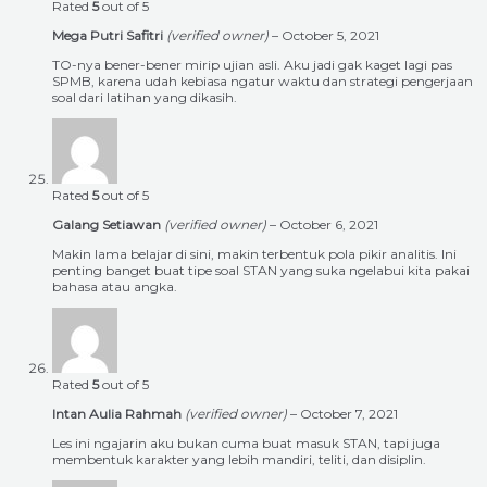
Rated
5
out of 5
Mega Putri Safitri
(verified owner)
–
October 5, 2021
TO-nya bener-bener mirip ujian asli. Aku jadi gak kaget lagi pas
SPMB, karena udah kebiasa ngatur waktu dan strategi pengerjaan
soal dari latihan yang dikasih.
Rated
5
out of 5
Galang Setiawan
(verified owner)
–
October 6, 2021
Makin lama belajar di sini, makin terbentuk pola pikir analitis. Ini
penting banget buat tipe soal STAN yang suka ngelabui kita pakai
bahasa atau angka.
Rated
5
out of 5
Intan Aulia Rahmah
(verified owner)
–
October 7, 2021
Les ini ngajarin aku bukan cuma buat masuk STAN, tapi juga
membentuk karakter yang lebih mandiri, teliti, dan disiplin.