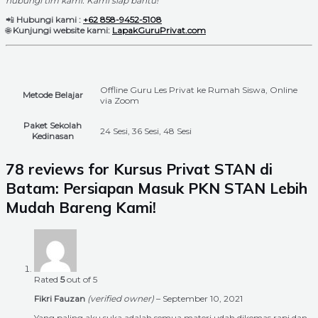
hubungi tim kami. Kami siap bantu!
📲
Hubungi kami :
+62 858-9452-5108
🌐
Kunjungi website kami:
LapakGuruPrivat.com
Offline Guru Les Privat ke Rumah Siswa, Online
Metode Belajar
via Zoom
Paket Sekolah
24 Sesi, 36 Sesi, 48 Sesi
Kedinasan
78 reviews for
Kursus Privat STAN di
Batam: Persiapan Masuk PKN STAN Lebih
Mudah Bareng Kami!
Rated
5
out of 5
Fikri Fauzan
(verified owner)
–
September 10, 2021
Yang paling aku suka adalah semua materi udah dikemas rapi dan