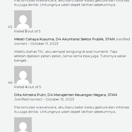
Pas simulasi wawancara, aku baru sadar kalau gesture dan intonasi
itu juga dinilai. Untungnya udah dapet latihan sebelumnya.
Rated
5
out of 5
Melati Cahaya Kusuma, D4 Akuntansi Sektor Publik, STAN
(verified
owner)
–
October 11, 2023
Waktu bahas TIU, aku sempat bingung di soal numerik. Tapi
setelah dijelasin pelan-pelan, lama-lama bisa juga. Tutornya sabar
banget.
Rated
4
out of 5
Dita Almeira Putri, D4 Manajemen Keuangan Negara, STAN
(verified owner)
–
October 13, 2023
Pas simulasi wawancara, aku baru sadar kalau gesture dan intonasi
itu juga dinilai. Untungnya udah dapet latihan sebelumnya.