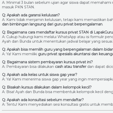
A: Minimal 3 bulan sebelum ujian agar siswa dapat memahami m
masuk PKN STAN.
Q: Apakah ada garansi kelulusan?
A: Kami tidak menjamin kelulusan, tetapi kami memastikan 
dan bimbingan langsung dari guru privat berpengalaman
.
Q: Bagaimana cara mendaftar kursus privat STAN di LapakGur
A: Cukup hubungi kami melalui WhatsApp atau isi formulir pe
Ayah dan Bunda untuk menentukan jadwal belajar yang sesuai.
Q: Apakah bisa memilih guru yang berpengalaman dalam bida
A: Ya! Kami memiliki
guru privat spesialis akuntansi dan keuang
Q: Bagaimana sistem pembayaran kursus privat ini?
A: Pembayaran bisa dilakukan
cash atau transfer
dan dapat dici
Q: Apakah ada kelas untuk siswa gap year?
A: Ya! Kami menerima siswa gap year yang ingin mempersiapka
Q: Bisakah kursus dilakukan dalam kelompok kecil?
A: Bisa! Ayah dan Bunda bisa membentuk kelompok kecil deng
Q: Apakah ada konsultasi sebelum mendaftar?
A: Tentu! Kami menyediakan sesi konsultasi gratis untuk mem