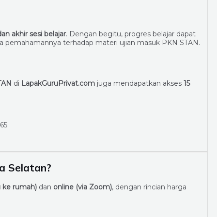
dan akhir sesi belajar
. Dengan begitu, progres belajar dapat
ana pemahamannya terhadap materi ujian masuk PKN STAN.
STAN
di
LapakGuruPrivat.com
juga mendapatkan akses
15
 65
a Selatan?
u ke rumah)
dan
online (via Zoom)
, dengan rincian harga