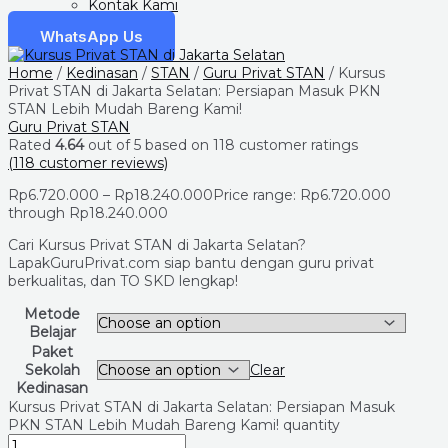
Kontak Kami
WhatsApp Us
Home
/
Kedinasan
/
STAN
/
Guru Privat STAN
/ Kursus
Privat STAN di Jakarta Selatan: Persiapan Masuk PKN
STAN Lebih Mudah Bareng Kami!
Guru Privat STAN
Rated
4.64
out of 5 based on
118
customer ratings
(
118
customer reviews)
Rp
6.720.000
–
Rp
18.240.000
Price range: Rp6.720.000
through Rp18.240.000
Cari Kursus Privat STAN di Jakarta Selatan?
LapakGuruPrivat.com siap bantu dengan guru privat
berkualitas, dan TO SKD lengkap!
Metode
Belajar
Paket
Sekolah
Clear
Kedinasan
Kursus Privat STAN di Jakarta Selatan: Persiapan Masuk
PKN STAN Lebih Mudah Bareng Kami! quantity