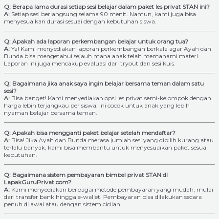
Q: Berapa lama durasi setiap sesi belajar dalam paket les privat STAN ini?
A:
Setiap sesi berlangsung selama 90 menit. Namun, kami juga bisa
menyesuaikan durasi sesuai dengan kebutuhan siswa.
Q: Apakah ada laporan perkembangan belajar untuk orang tua?
A:
Ya! Kami menyediakan laporan perkembangan berkala agar Ayah dan
Bunda bisa mengetahui sejauh mana anak telah memahami materi.
Laporan ini juga mencakup evaluasi dari tryout dan sesi kuis.
Q: Bagaimana jika anak saya ingin belajar bersama teman dalam satu
sesi?
A:
Bisa banget! Kami menyediakan opsi les privat semi-kelompok dengan
harga lebih terjangkau per siswa. Ini cocok untuk anak yang lebih
nyaman belajar bersama teman.
Q: Apakah bisa mengganti paket belajar setelah mendaftar?
A:
Bisa! Jika Ayah dan Bunda merasa jumlah sesi yang dipilih kurang atau
terlalu banyak, kami bisa membantu untuk menyesuaikan paket sesuai
kebutuhan.
Q: Bagaimana sistem pembayaran bimbel privat STAN di
LapakGuruPrivat.com?
A:
Kami menyediakan berbagai metode pembayaran yang mudah, mulai
dari transfer bank hingga e-wallet. Pembayaran bisa dilakukan secara
penuh di awal atau dengan sistem cicilan.