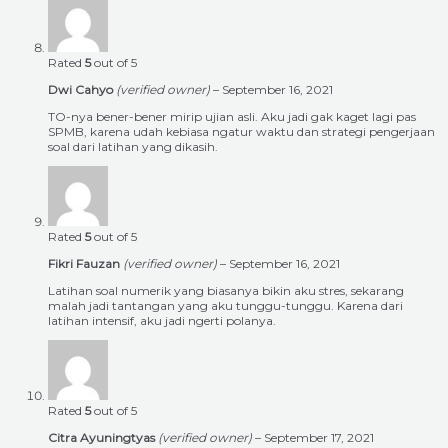
Rated
5
out of 5
Dwi Cahyo
(verified owner)
–
September 16, 2021
TO-nya bener-bener mirip ujian asli. Aku jadi gak kaget lagi pas
SPMB, karena udah kebiasa ngatur waktu dan strategi pengerjaan
soal dari latihan yang dikasih.
Rated
5
out of 5
Fikri Fauzan
(verified owner)
–
September 16, 2021
Latihan soal numerik yang biasanya bikin aku stres, sekarang
malah jadi tantangan yang aku tunggu-tunggu. Karena dari
latihan intensif, aku jadi ngerti polanya.
Rated
5
out of 5
Citra Ayuningtyas
(verified owner)
–
September 17, 2021