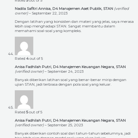
Rated
5
out of 5
Nadila Safitri Annisa, D4 Manajemen Aset Publik, STAN
(verified
owner)
–
September 22, 2023
Dengan latihan yang konsisten dan materi yang jelas, saya merasa
lebih siap menghadapi STAN. Sangat membantu dalam
memahami soal-soal yang kompleks.
Rated
4
out of 5
Anisa Fadhilah Putri, D4 Manajemen Keuangan Negara, STAN
(verified owner)
–
September 24, 2023
Banyak diberikan latihan soal yang benar-benar mirip dengan
ujian STAN, jadi terbiasa dengan pola soal yang keluar.
Rated
5
out of 5
Anisa Fadhilah Putri, D4 Manajemen Keuangan Negara, STAN
(verified owner)
–
September 25, 2023
Banyak diberikan contoh soal dari tahun-tahun sebelumnya, jadi
bisa lebih siap dengan model soal yang akan keluar.