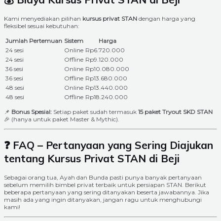
Kami menyediakan pilihan
kursus privat STAN
dengan harga yang
fleksibel sesuai kebutuhan:
Jumlah Pertemuan
Sistem
Harga
24 sesi
Online
Rp6.720.000
24 sesi
Offline
Rp9.120.000
36 sesi
Online
Rp10.080.000
36 sesi
Offline
Rp13.680.000
48 sesi
Online
Rp13.440.000
48 sesi
Offline
Rp18.240.000
📌
Bonus Spesial:
Setiap paket sudah termasuk
15 paket Tryout SKD STAN
🎉 (hanya untuk paket Master & Mythic).
❓ FAQ – Pertanyaan yang Sering Diajukan
tentang Kursus Privat STAN di Beji
Sebagai orang tua, Ayah dan Bunda pasti punya banyak pertanyaan
sebelum memilih bimbel privat terbaik untuk persiapan STAN. Berikut
beberapa pertanyaan yang sering ditanyakan beserta jawabannya. Jika
masih ada yang ingin ditanyakan, jangan ragu untuk menghubungi
kami!