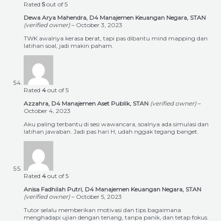
Rated
5
out of 5
Dewa Arya Mahendra, D4 Manajemen Keuangan Negara, STAN
(verified owner)
–
October 3, 2023
TWK awalnya kerasa berat, tapi pas dibantu mind mapping dan
latihan soal, jadi makin paham.
Rated
4
out of 5
Azzahra, D4 Manajemen Aset Publik, STAN
(verified owner)
–
October 4, 2023
Aku paling terbantu di sesi wawancara, soalnya ada simulasi dan
latihan jawaban. Jadi pas hari H, udah nggak tegang banget.
Rated
4
out of 5
Anisa Fadhilah Putri, D4 Manajemen Keuangan Negara, STAN
(verified owner)
–
October 5, 2023
Tutor selalu memberikan motivasi dan tips bagaimana
menghadapi ujian dengan tenang, tanpa panik, dan tetap fokus.