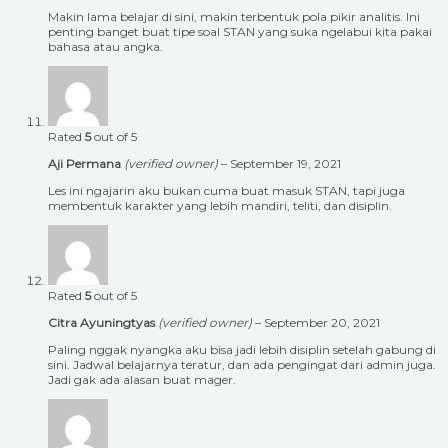
Makin lama belajar di sini, makin terbentuk pola pikir analitis. Ini
penting banget buat tipe soal STAN yang suka ngelabui kita pakai
bahasa atau angka.
Rated
5
out of 5
Aji Permana
(verified owner)
–
September 19, 2021
Les ini ngajarin aku bukan cuma buat masuk STAN, tapi juga
membentuk karakter yang lebih mandiri, teliti, dan disiplin.
Rated
5
out of 5
Citra Ayuningtyas
(verified owner)
–
September 20, 2021
Paling nggak nyangka aku bisa jadi lebih disiplin setelah gabung di
sini. Jadwal belajarnya teratur, dan ada pengingat dari admin juga.
Jadi gak ada alasan buat mager.