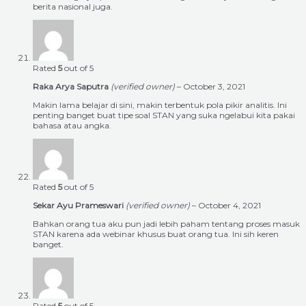
berita nasional juga.
Rated
5
out of 5
Raka Arya Saputra
(verified owner)
–
October 3, 2021
Makin lama belajar di sini, makin terbentuk pola pikir analitis. Ini
penting banget buat tipe soal STAN yang suka ngelabui kita pakai
bahasa atau angka.
Rated
5
out of 5
Sekar Ayu Prameswari
(verified owner)
–
October 4, 2021
Bahkan orang tua aku pun jadi lebih paham tentang proses masuk
STAN karena ada webinar khusus buat orang tua. Ini sih keren
banget.
Rated
5
out of 5