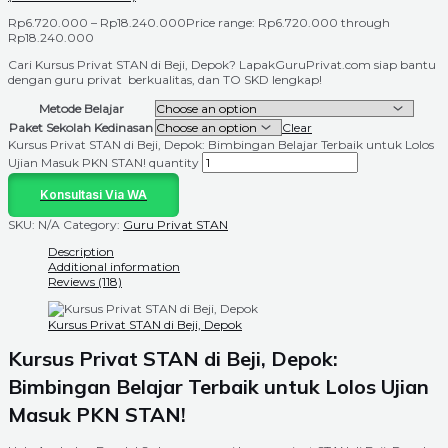
Rp
6.720.000
–
Rp
18.240.000
Price range: Rp6.720.000 through
Rp18.240.000
Cari Kursus Privat STAN di Beji, Depok? LapakGuruPrivat.com siap bantu
dengan guru privat berkualitas, dan TO SKD lengkap!
Metode Belajar
Paket Sekolah Kedinasan
Clear
Kursus Privat STAN di Beji, Depok: Bimbingan Belajar Terbaik untuk Lolos
Ujian Masuk PKN STAN! quantity
Konsultasi Via WA
SKU:
N/A
Category:
Guru Privat STAN
Description
Additional information
Reviews (118)
Kursus Privat STAN di Beji, Depok
Kursus Privat STAN di Beji, Depok:
Bimbingan Belajar Terbaik untuk Lolos Ujian
Masuk PKN STAN!