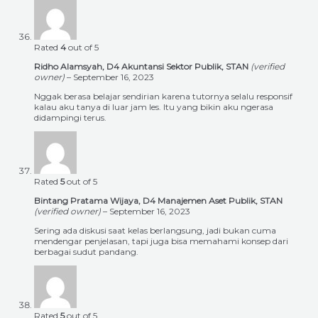
Rated
4
out of 5
Ridho Alamsyah, D4 Akuntansi Sektor Publik, STAN
(verified
owner)
–
September 16, 2023
Nggak berasa belajar sendirian karena tutornya selalu responsif
kalau aku tanya di luar jam les. Itu yang bikin aku ngerasa
didampingi terus.
Rated
5
out of 5
Bintang Pratama Wijaya, D4 Manajemen Aset Publik, STAN
(verified owner)
–
September 16, 2023
Sering ada diskusi saat kelas berlangsung, jadi bukan cuma
mendengar penjelasan, tapi juga bisa memahami konsep dari
berbagai sudut pandang.
Rated
5
out of 5