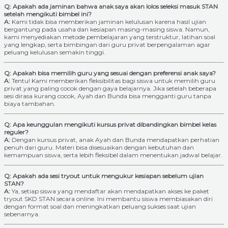
Q: Apakah ada jaminan bahwa anak saya akan lolos seleksi masuk STAN
setelah mengikuti bimbel ini?
A:
Kami tidak bisa memberikan jaminan kelulusan karena hasil ujian
bergantung pada usaha dan kesiapan masing-masing siswa. Namun,
kami menyediakan metode pembelajaran yang terstruktur, latihan soal
yang lengkap, serta bimbingan dari guru privat berpengalaman agar
peluang kelulusan semakin tinggi.
Q: Apakah bisa memilih guru yang sesuai dengan preferensi anak saya?
A:
Tentu! Kami memberikan fleksibilitas bagi siswa untuk memilih guru
privat yang paling cocok dengan gaya belajarnya. Jika setelah beberapa
sesi dirasa kurang cocok, Ayah dan Bunda bisa mengganti guru tanpa
biaya tambahan.
Q: Apa keunggulan mengikuti kursus privat dibandingkan bimbel kelas
reguler?
A:
Dengan kursus privat, anak Ayah dan Bunda mendapatkan perhatian
penuh dari guru. Materi bisa disesuaikan dengan kebutuhan dan
kemampuan siswa, serta lebih fleksibel dalam menentukan jadwal belajar.
Q: Apakah ada sesi tryout untuk mengukur kesiapan sebelum ujian
STAN?
A:
Ya, setiap siswa yang mendaftar akan mendapatkan akses ke paket
tryout SKD STAN secara online. Ini membantu siswa membiasakan diri
dengan format soal dan meningkatkan peluang sukses saat ujian
sebenarnya.