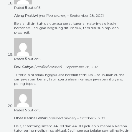
Rated
5
out of 5
Ajeng Pratiwi
(verified owner)
–
September 28, 2021
Belajar di sini tuh gak terasa berat karena materinya dikasih
bertahap. Jadi gak langsung ditumpuk, tapi disusun rapi dan
progresif.
Rated
5
out of 5
Dwi Cahyo
(verified owner)
–
September 28, 2021
Tutor di sini selalu ngajak kita berpikir terbuka. Jadi bukan cuma
cari jawaban benar, tapi ngerti alasan kenapa jawaban itu yang
paling tepat.
Rated
5
out of 5
Dhea Karina Lestari
(verified owner)
–
October 2, 2021
Belajar tentang sistem APBN dan APBD jadi lebih menarik karena
tutor sering nyelipin isu aktual. Jadi ngerasa belajar sambil ngikutin