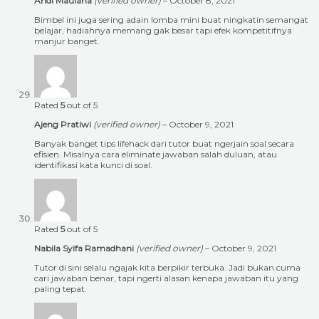
Andi Maulana
(verified owner)
–
October 8, 2021
Bimbel ini juga sering adain lomba mini buat ningkatin semangat
belajar, hadiahnya memang gak besar tapi efek kompetitifnya
manjur banget.
Rated
5
out of 5
Ajeng Pratiwi
(verified owner)
–
October 9, 2021
Banyak banget tips lifehack dari tutor buat ngerjain soal secara
efisien. Misalnya cara eliminate jawaban salah duluan, atau
identifikasi kata kunci di soal.
Rated
5
out of 5
Nabila Syifa Ramadhani
(verified owner)
–
October 9, 2021
Tutor di sini selalu ngajak kita berpikir terbuka. Jadi bukan cuma
cari jawaban benar, tapi ngerti alasan kenapa jawaban itu yang
paling tepat.