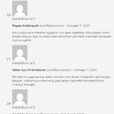
Rated
5
out of 5
Bagas Ardiansyah
(verified owner)
–
October 7, 2021
Aku suka cara mereka ngajarin tuh gak ngedikte. Kita diajak mikir,
diajak diskusi, dan itu bikin pemahaman jadi lebih nempel daripada
cuma ngafal.
Rated
5
out of 5
Sekar Ayu Prameswari
(verified owner)
–
October 7, 2021
Bimbel ini juga sering adain lomba mini buat ningkatin semangat
belajar, hadiahnya memang gak besar tapi efek kompetitifnya
manjur banget.
Rated
5
out of 5