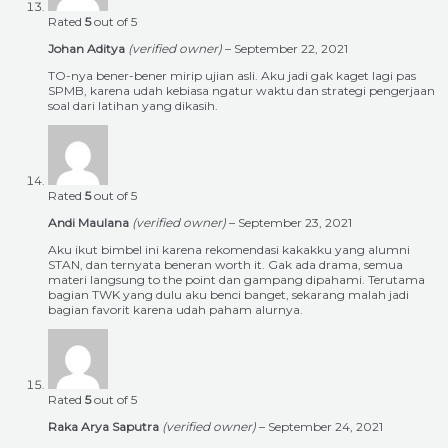
Rated
5
out of 5
Johan Aditya
(verified owner)
–
September 22, 2021
TO-nya bener-bener mirip ujian asli. Aku jadi gak kaget lagi pas
SPMB, karena udah kebiasa ngatur waktu dan strategi pengerjaan
soal dari latihan yang dikasih.
Rated
5
out of 5
Andi Maulana
(verified owner)
–
September 23, 2021
Aku ikut bimbel ini karena rekomendasi kakakku yang alumni
STAN, dan ternyata beneran worth it. Gak ada drama, semua
materi langsung to the point dan gampang dipahami. Terutama
bagian TWK yang dulu aku benci banget, sekarang malah jadi
bagian favorit karena udah paham alurnya.
Rated
5
out of 5
Raka Arya Saputra
(verified owner)
–
September 24, 2021