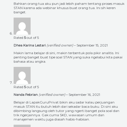
Bahkan orang tua aku pun jadi lebih paham tentang proses masuk
STAN karena ada webinar khusus buat orang tua. Ini sih keren
banget.
Rated
5
out of 5
Dhea Karina Lestari
(verified owner)
–
September 15, 2021
Makin lama belajar di sini, makin terbentuk pola pikir analitis. Ini
penting banget buat tipe soal STAN yang suka ngelabui kita pakai
bahasa atau angka.
Rated
5
out of 5
Nanda Febrian
(verified owner)
–
September 16, 2021
Belajar di LapakGuruPrivat bikin aku sadar kalau perjuangan
masuk STAN itu butuh lebih dari sekadar baca buku. Di sini aku
dibimbing langsung oleh tutor yang ngerti banget pola soal dan
trik ngerjainnya. Gak cuma SKD, wawasan umum dan
manajemen waktu juga diasah habis-habisan.