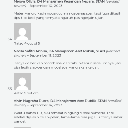
Meisya Olivia, D4 Manajemen Keuangan Negara, STAN
(verified
owner)
–
September 10, 2023
Materi yang dikasih nggak cuma ngebahas soal, tapi juga dikasih
tips-tips kecil yang ternyata ngaruh pas ngerjain ujian.
Rated
4
out of 5
Nadila Safitri Annisa, D4 Manajemen Aset Publik, STAN
(verified
owner)
–
September 11, 2023
Banyak diberikan contoh soal dari tahun-tahun sebelumnya, jadi
bisa lebih siap dengan model soal yang akan keluar.
Rated
5
out of 5
Alvin Nugraha Putra, D4 Manajemen Aset Publik, STAN
(verified
owner)
–
September 14, 2023
Waktu bahas TIU, aku sempat bingung di soal numerik. Tapi
setelah dijelasin pelan-pelan, lama-lama bisa juga. Tutornya sabar
banget.