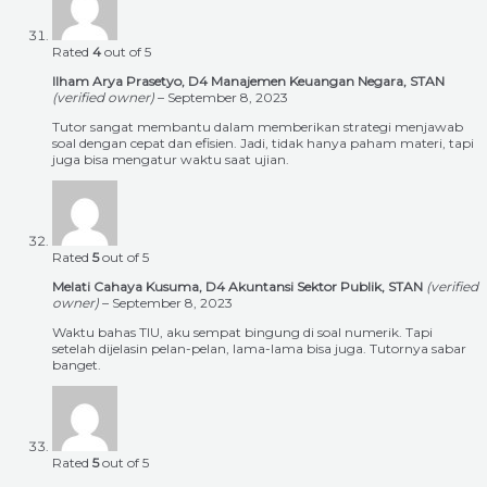
Rated
4
out of 5
Ilham Arya Prasetyo, D4 Manajemen Keuangan Negara, STAN
(verified owner)
–
September 8, 2023
Tutor sangat membantu dalam memberikan strategi menjawab
soal dengan cepat dan efisien. Jadi, tidak hanya paham materi, tapi
juga bisa mengatur waktu saat ujian.
Rated
5
out of 5
Melati Cahaya Kusuma, D4 Akuntansi Sektor Publik, STAN
(verified
owner)
–
September 8, 2023
Waktu bahas TIU, aku sempat bingung di soal numerik. Tapi
setelah dijelasin pelan-pelan, lama-lama bisa juga. Tutornya sabar
banget.
Rated
5
out of 5