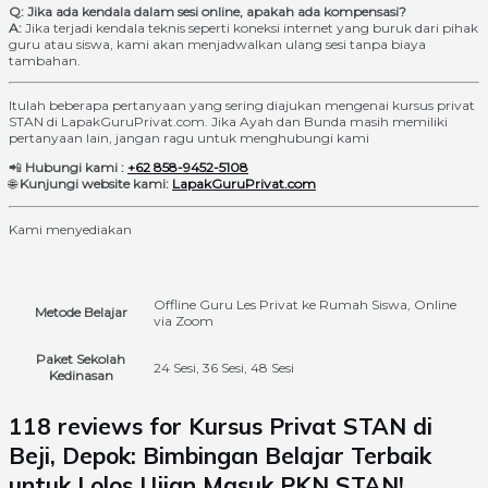
Q: Jika ada kendala dalam sesi online, apakah ada kompensasi?
A:
Jika terjadi kendala teknis seperti koneksi internet yang buruk dari pihak
guru atau siswa, kami akan menjadwalkan ulang sesi tanpa biaya
tambahan.
Itulah beberapa pertanyaan yang sering diajukan mengenai kursus privat
STAN di LapakGuruPrivat.com. Jika Ayah dan Bunda masih memiliki
pertanyaan lain, jangan ragu untuk menghubungi kami
📲
Hubungi kami :
+62 858-9452-5108
🌐
Kunjungi website kami:
LapakGuruPrivat.com
Kami menyediakan
Offline Guru Les Privat ke Rumah Siswa, Online
Metode Belajar
via Zoom
Paket Sekolah
24 Sesi, 36 Sesi, 48 Sesi
Kedinasan
118 reviews for
Kursus Privat STAN di
Beji, Depok: Bimbingan Belajar Terbaik
untuk Lolos Ujian Masuk PKN STAN!