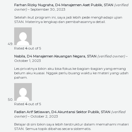
Farhan Rizky Nugraha, D4 Manajemen Aset Publik, STAN
(verified
owner)
–
September 30, 2023
Setelah ikut program ini, saya jadi lebih pede menghadapi ujian
STAN. Materinya lengkap dan pembahasannya detail.
Rated
4
out of 5
Nabila, D4 Manajemen Keuangan Negara, STAN
(verified owner)
–
October 1, 2023
Les privatnya bikin aku bisa fokus ke bagian-bagian yang emang
belum aku kuasai. Nggak perlu buang waktu ke materi yang udah
paham.
Rated
4
out of 5
Fadlan Arif Setiawan, D4 Akuntansi Sektor Publik, STAN
(verified
owner)
–
October 2, 2023
Belajar di sini bikin saya lebih terstruktur dalam memahami materi
STAN. Semua topik dibahas secara sistematis.