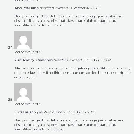
Andi Maulana
(verified owner)
–
October 4, 2021
Banyak banget tips lifehack dari tutor buat ngerjain soal secara
efisien. Misalnya cara eliminate jawaban salah duluan, atau
identifikasi kata kunci di soal.
Rated
5
out of 5
Yuni Rahayu Salsabila
(verified owner)
–
October 5, 2021
Aku suka cara mereka ngajarin tuh gak ngedikte. Kita diajak mikir,
diajak diskusi, dan itu bikin pemahaman jadi lebih nempel daripada
cuma ngafal.
Rated
5
out of 5
Fikri Fauzan
(verified owner)
–
October 5, 2021
Banyak banget tips lifehack dari tutor buat ngerjain soal secara
efisien. Misalnya cara eliminate jawaban salah duluan, atau
identifikasi kata kunci di soal.