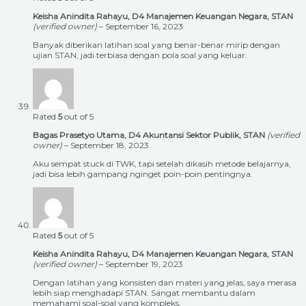
Keisha Anindita Rahayu, D4 Manajemen Keuangan Negara, STAN
(verified owner)
–
September 16, 2023
Banyak diberikan latihan soal yang benar-benar mirip dengan
ujian STAN, jadi terbiasa dengan pola soal yang keluar.
Rated
5
out of 5
Bagas Prasetyo Utama, D4 Akuntansi Sektor Publik, STAN
(verified
owner)
–
September 18, 2023
Aku sempat stuck di TWK, tapi setelah dikasih metode belajarnya,
jadi bisa lebih gampang nginget poin-poin pentingnya.
Rated
5
out of 5
Keisha Anindita Rahayu, D4 Manajemen Keuangan Negara, STAN
(verified owner)
–
September 19, 2023
Dengan latihan yang konsisten dan materi yang jelas, saya merasa
lebih siap menghadapi STAN. Sangat membantu dalam
memahami soal-soal yang kompleks.