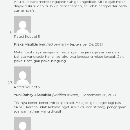
Aku suka cara mereka ngajarin tuh gak ngedikte. Kita diajak mikir,
diajak diskusi, dan itu bikin pemahaman jadi lebih nempel daripada
cuma ngafal.
Rated
5
out of 5
Rizka Maulida
(verified owner)
–
September 24, 2021
Materi tentang manajemen keuangan negara dijelasin dengan
bahasa yang sederhana, jadi aku bisa langsung relate ke soal. Gak
pakai ribet, gak pakai bingung.
Rated
5
out of 5
Yuni Rahayu Salsabila
(verified owner)
–
September 26, 2021
TO-nya bener-bener mirip ujian asli. Aku jadi gak kaget lagi pas
SPMB, karena udah kebiasa ngatur waktu dan strategi pengerjaan
soal dari latihan yang dikasih.