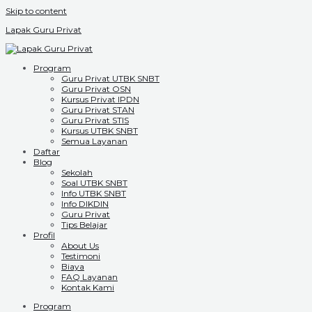
Skip to content
Lapak Guru Privat
Program
Guru Privat UTBK SNBT
Guru Privat OSN
Kursus Privat IPDN
Guru Privat STAN
Guru Privat STIS
Kursus UTBK SNBT
Semua Layanan
Daftar
Blog
Sekolah
Soal UTBK SNBT
Info UTBK SNBT
Info DIKDIN
Guru Privat
Tips Belajar
Profil
About Us
Testimoni
Biaya
FAQ Layanan
Kontak Kami
Program