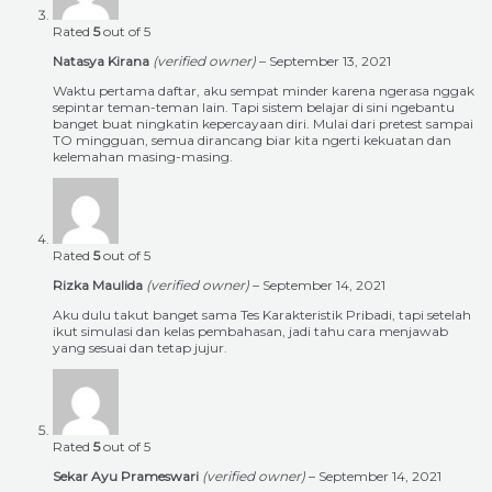
Rated
5
out of 5
Natasya Kirana
(verified owner)
–
September 13, 2021
Waktu pertama daftar, aku sempat minder karena ngerasa nggak
sepintar teman-teman lain. Tapi sistem belajar di sini ngebantu
banget buat ningkatin kepercayaan diri. Mulai dari pretest sampai
TO mingguan, semua dirancang biar kita ngerti kekuatan dan
kelemahan masing-masing.
Rated
5
out of 5
Rizka Maulida
(verified owner)
–
September 14, 2021
Aku dulu takut banget sama Tes Karakteristik Pribadi, tapi setelah
ikut simulasi dan kelas pembahasan, jadi tahu cara menjawab
yang sesuai dan tetap jujur.
Rated
5
out of 5
Sekar Ayu Prameswari
(verified owner)
–
September 14, 2021