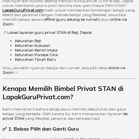
Halo Ayah dan Bunda! Sedang mencari kursus privat STAN di Beji, Depok
untuk membantu putra-putri tercinta lolos ujian masuk PKN STAN?
LapakGuruPrivat.com
hadir untuk memberikan bimbingan belajar yang
efektif dan personal! Dengan metode belajar yang fleksibel, siswa bisa
memilih belajar secara
offline (guru datang ke rumah)
atau
online via
Zoom
.
📍
Lokasi layanan guru privat STAN di Beji, Depok:
Kelurahan Beji
Kelurahan Kukusan
Kelurahan Kemiri Muka
Kelurahan Pondok Cina
Kelurahan Tanah Baru
Atau, jika lebih nyaman belajar dari rumah, bisa pilih kelas
online via
Zoom
! ✨
Kenapa Memilih Bimbel Privat STAN di
LapakGuruPrivat.com?
Kami memahami bahwa setiap siswa memiliki kebutuhan dan gaya
belajar yang berbeda. Oleh karena itu, kami menawarkan layanan
les
privat STAN
yang fleksibel, personal, dan berbasis hasil.
✅ 1. Bebas Pilih dan Ganti Guru