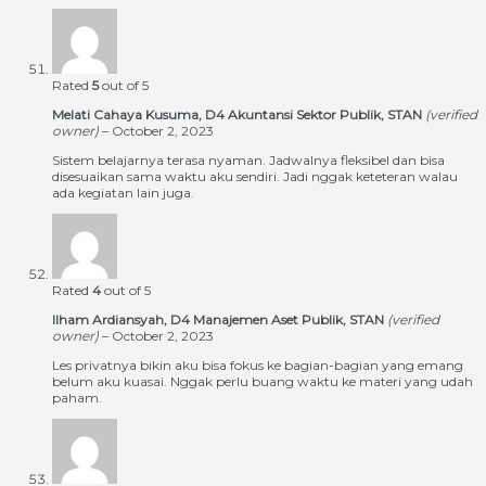
Rated
5
out of 5
Melati Cahaya Kusuma, D4 Akuntansi Sektor Publik, STAN
(verified
owner)
–
October 2, 2023
Sistem belajarnya terasa nyaman. Jadwalnya fleksibel dan bisa
disesuaikan sama waktu aku sendiri. Jadi nggak keteteran walau
ada kegiatan lain juga.
Rated
4
out of 5
Ilham Ardiansyah, D4 Manajemen Aset Publik, STAN
(verified
owner)
–
October 2, 2023
Les privatnya bikin aku bisa fokus ke bagian-bagian yang emang
belum aku kuasai. Nggak perlu buang waktu ke materi yang udah
paham.