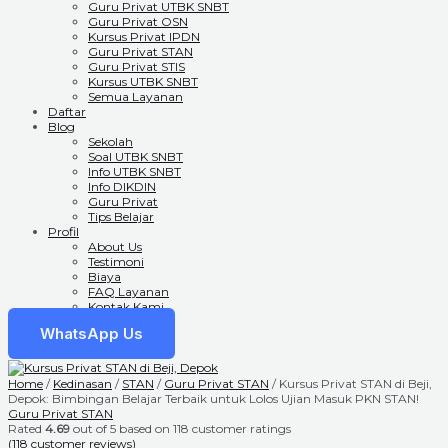
Guru Privat UTBK SNBT
Guru Privat OSN
Kursus Privat IPDN
Guru Privat STAN
Guru Privat STIS
Kursus UTBK SNBT
Semua Layanan
Daftar
Blog
Sekolah
Soal UTBK SNBT
Info UTBK SNBT
Info DIKDIN
Guru Privat
Tips Belajar
Profil
About Us
Testimoni
Biaya
FAQ Layanan
Kontak Kami
WhatsApp Us
Home
/
Kedinasan
/
STAN
/
Guru Privat STAN
/ Kursus Privat STAN di Beji,
Depok: Bimbingan Belajar Terbaik untuk Lolos Ujian Masuk PKN STAN!
Guru Privat STAN
Rated
4.69
out of 5 based on
118
customer ratings
(
118
customer reviews)