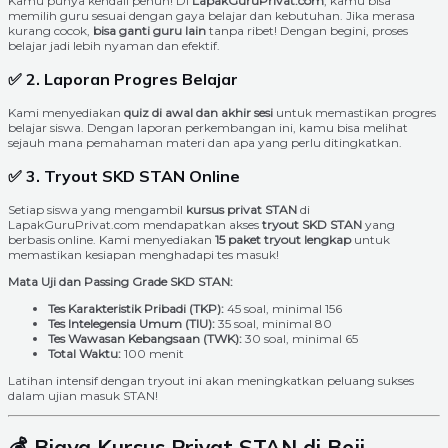
Kamu punya kendali penuh! Di
LapakGuruPrivat.com
, kamu bisa
memilih guru sesuai dengan gaya belajar dan kebutuhan. Jika merasa
kurang cocok,
bisa ganti guru lain
tanpa ribet! Dengan begini, proses
belajar jadi lebih nyaman dan efektif.
✅ 2. Laporan Progres Belajar
Kami menyediakan
quiz di awal dan akhir sesi
untuk memastikan progres
belajar siswa. Dengan laporan perkembangan ini, kamu bisa melihat
sejauh mana pemahaman materi dan apa yang perlu ditingkatkan.
✅ 3. Tryout SKD STAN Online
Setiap siswa yang mengambil
kursus privat STAN
di
LapakGuruPrivat.com mendapatkan akses
tryout SKD STAN
yang
berbasis online. Kami menyediakan
15 paket tryout lengkap
untuk
memastikan kesiapan menghadapi tes masuk!
Mata Uji dan Passing Grade SKD STAN:
Tes Karakteristik Pribadi (TKP):
45 soal, minimal 156
Tes Intelegensia Umum (TIU):
35 soal, minimal 80
Tes Wawasan Kebangsaan (TWK):
30 soal, minimal 65
Total Waktu:
100 menit
Latihan intensif dengan tryout ini akan meningkatkan peluang sukses
dalam ujian masuk STAN!
💰 Biaya Kursus Privat STAN di Beji