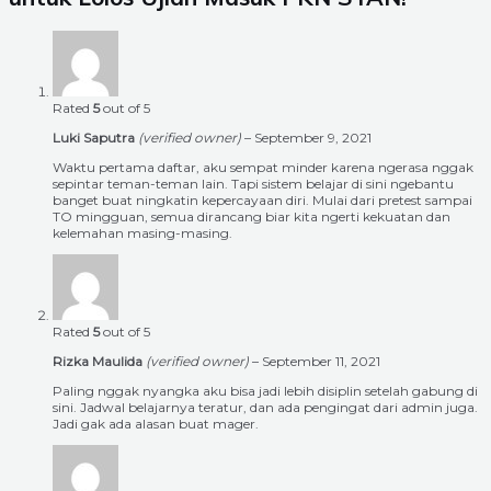
Rated
5
out of 5
Luki Saputra
(verified owner)
–
September 9, 2021
Waktu pertama daftar, aku sempat minder karena ngerasa nggak
sepintar teman-teman lain. Tapi sistem belajar di sini ngebantu
banget buat ningkatin kepercayaan diri. Mulai dari pretest sampai
TO mingguan, semua dirancang biar kita ngerti kekuatan dan
kelemahan masing-masing.
Rated
5
out of 5
Rizka Maulida
(verified owner)
–
September 11, 2021
Paling nggak nyangka aku bisa jadi lebih disiplin setelah gabung di
sini. Jadwal belajarnya teratur, dan ada pengingat dari admin juga.
Jadi gak ada alasan buat mager.