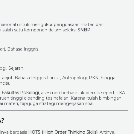
nasional untuk mengukur penguasaan materi dan
gai salah satu komponen dalam seleksi
SNBP
.
r), Bahasa Inggris.
gi, Sejarah.
anjut, Bahasa Inggris Lanjut, Antropologi, PKN, hingga
cis).
 Fakultas Psikologi
, asesmen berbasis akademik seperti TKA
uan tinggi dibanding tes hafalan. Karena itulah bimbingan
materi, tapi juga strategi mengerjakan soal.
A?
nya berbasis
HOTS (High Order Thinking Skills)
. Artinya,