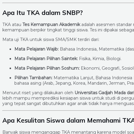
Apa Itu TKA dalam SNBP?
TKA atau
Tes Kemampuan Akademik
adalah asesmen standar 
kemampuan berpikir tingkat tinggi siswa. Tes ini dipakai seba
Mata uji TKA untuk siswa SMA/SMK terdiri dari:
Mata Pelajaran Wajib:
Bahasa Indonesia, Matematika (dasa
Mata Pelajaran Pilihan Saintek:
Fisika, Kimia, Biologi.
Mata Pelajaran Pilihan Soshum:
Ekonomi, Geografi, Sosiolo
Pilihan Tambahan:
Matematika Lanjut, Bahasa Indonesia L
bahasa asing (Arab, Jepang, Korea, Mandarin, Jerman, Pran
Menurut riset yang dilakukan oleh
Universitas Gadjah Mada dari
lebih mampu memprediksi kesiapan siswa untuk studi di pergur
yang tepat sangat dibutuhkan agar anak tidak hanya menguasai 
Apa Kesulitan Siswa dalam Memahami TK
Banyak siswa menganggap TKA menantang karena model soal