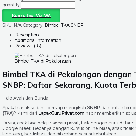
quantity
Konsultasi Via WA
SKU:
N/A
Category:
Bimbel TKA SNBP
Description
Additional information
Reviews (18)
Bimbel TKA di Pekalongan
Bimbel TKA di Pekalongan dengan T
SNBP: Daftar Sekarang, Kuota Terb
Halo Ayah dan Bunda,
Apakah anak sedang bersiap mengikuti
SNBP
dan butuh bimb
(TKA)
? Kami dari
LapakGuruPrivat.com
hadir memberikan solus
Di sini, anak bisa belajar
secara privat
, baik dengan guru datang
Google Meet. Bedanya dengan kursus online biasa, anak tida
langsung, berdiskusi, dan dibimbing sesuai kebutuhan.