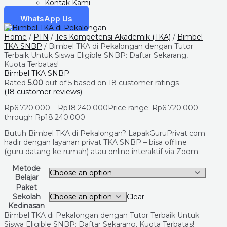
Kontak Kami
WhatsApp Us
Home
/
PTN
/
Tes Kompetensi Akademik (TKA)
/
Bimbel
TKA SNBP
/ Bimbel TKA di Pekalongan dengan Tutor
Terbaik Untuk Siswa Eligible SNBP: Daftar Sekarang,
Kuota Terbatas!
Bimbel TKA SNBP
Rated
5.00
out of 5 based on
18
customer ratings
(
18
customer reviews)
Rp
6.720.000
–
Rp
18.240.000
Price range: Rp6.720.000
through Rp18.240.000
Butuh Bimbel TKA di Pekalongan? LapakGuruPrivat.com
hadir dengan layanan privat TKA SNBP – bisa offline
(guru datang ke rumah) atau online interaktif via Zoom
Metode
Belajar
Paket
Sekolah
Clear
Kedinasan
Bimbel TKA di Pekalongan dengan Tutor Terbaik Untuk
Siswa Eligible SNBP: Daftar Sekarang, Kuota Terbatas!