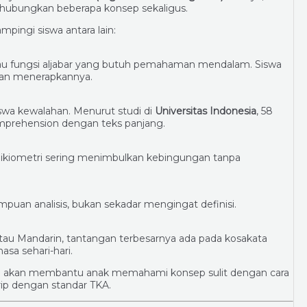
hubungkan beberapa konsep sekaligus.
ingi siswa antara lain:
 atau fungsi aljabar yang butuh pemahaman mendalam. Siswa
ukan menerapkannya.
swa kewalahan. Menurut studi di
Universitas Indonesia
, 58
mprehension dengan teks panjang.
stoikiometri sering menimbulkan kebingungan tanpa
puan analisis, bukan sekadar mengingat definisi.
tau Mandarin, tantangan terbesarnya ada pada kosakata
asa sehari-hari.
u akan membantu anak memahami konsep sulit dengan cara
rip dengan standar TKA.