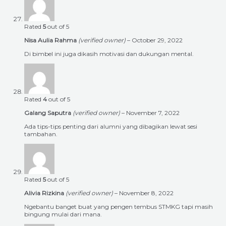
Rated
5
out of 5
Nisa Aulia Rahma
(verified owner)
–
October 29, 2022
Di bimbel ini juga dikasih motivasi dan dukungan mental.
Rated
4
out of 5
Galang Saputra
(verified owner)
–
November 7, 2022
Ada tips-tips penting dari alumni yang dibagikan lewat sesi
tambahan.
Rated
5
out of 5
Alivia Rizkina
(verified owner)
–
November 8, 2022
Ngebantu banget buat yang pengen tembus STMKG tapi masih
bingung mulai dari mana.