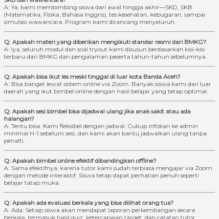
A: Ya, kami membimbing siswa dari awal hingga akhir—SKD, SKB
(Matematika, Fisika, Bahasa Inggris), tes kesehatan, kebugaran, sampai
simulasi wawancara. Program kami dirancang menyeluruh.
Q: Apakah materi yang diberikan mengikuti standar resmi dari BMKG?
A: Iya, seluruh modul dan soal tryout kami disusun berdasarkan kisi-kisi
terbaru dari BMKG dan pengalaman peserta tahun-tahun sebelumnya.
Q: Apakah bisa ikut les meski tinggal di luar kota Banda Aceh?
A: Bisa banget lewat sistem online via Zoom. Banyak siswa kami dari luar
daerah yang ikut bimbel online dengan hasil belajar yang tetap optimal.
Q: Apakah sesi bimbel bisa dijadwal ulang jika anak sakit atau ada
halangan?
A: Tentu bisa. Kami fleksibel dengan jadwal. Cukup infokan ke admin
minimal H-1 sebelum sesi, dan kami akan bantu jadwalkan ulang tanpa
penalti.
Q: Apakah bimbel online efektif dibandingkan offline?
A: Sama efektifnya, karena tutor kami sudah terbiasa mengajar via Zoom
dengan metode interaktif. Siswa tetap dapat perhatian penuh seperti
belajar tatap muka.
Q: Apakah ada evaluasi berkala yang bisa dilihat orang tua?
A: Ada. Setiap siswa akan mendapat laporan perkembangan secara
berkala, termasuk hasil quiz, ketercapaian target, dan catatan tutor.