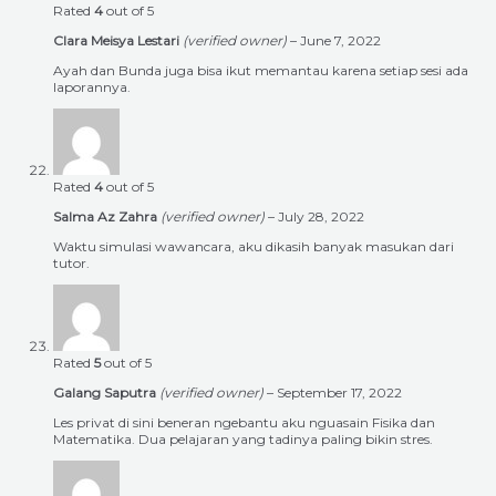
Rated
4
out of 5
Clara Meisya Lestari
(verified owner)
–
June 7, 2022
Ayah dan Bunda juga bisa ikut memantau karena setiap sesi ada
laporannya.
Rated
4
out of 5
Salma Az Zahra
(verified owner)
–
July 28, 2022
Waktu simulasi wawancara, aku dikasih banyak masukan dari
tutor.
Rated
5
out of 5
Galang Saputra
(verified owner)
–
September 17, 2022
Les privat di sini beneran ngebantu aku nguasain Fisika dan
Matematika. Dua pelajaran yang tadinya paling bikin stres.