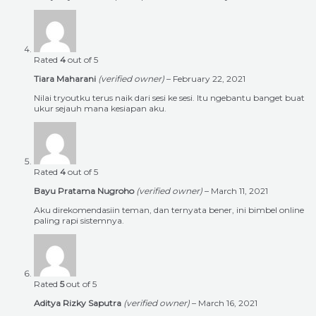
Rated
4
out of 5
Tiara Maharani
(verified owner)
–
February 22, 2021
Nilai tryoutku terus naik dari sesi ke sesi. Itu ngebantu banget buat
ukur sejauh mana kesiapan aku.
Rated
4
out of 5
Bayu Pratama Nugroho
(verified owner)
–
March 11, 2021
Aku direkomendasiin teman, dan ternyata bener, ini bimbel online
paling rapi sistemnya.
Rated
5
out of 5
Aditya Rizky Saputra
(verified owner)
–
March 16, 2021