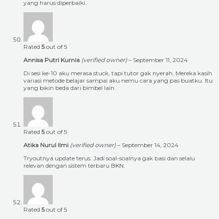
yang harus diperbaiki.
Rated
5
out of 5
Annisa Putri Kurnia
(verified owner)
–
September 11, 2024
Di sesi ke-10 aku merasa stuck, tapi tutor gak nyerah. Mereka kasih
variasi metode belajar sampai aku nemu cara yang pas buatku. Itu
yang bikin beda dari bimbel lain.
Rated
5
out of 5
Atika Nurul Ilmi
(verified owner)
–
September 14, 2024
Tryoutnya update terus. Jadi soal-soalnya gak basi dan selalu
relevan dengan sistem terbaru BKN.
Rated
5
out of 5