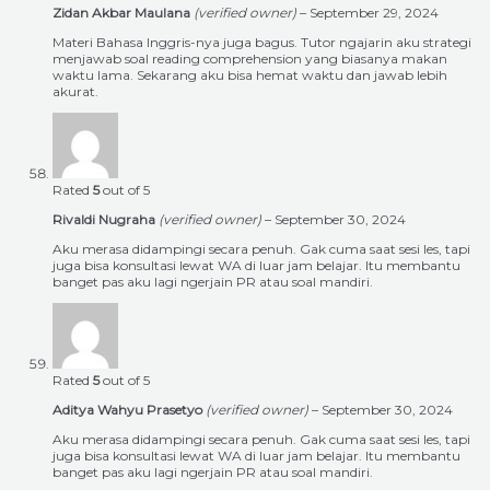
Zidan Akbar Maulana
(verified owner)
–
September 29, 2024
Materi Bahasa Inggris-nya juga bagus. Tutor ngajarin aku strategi
menjawab soal reading comprehension yang biasanya makan
waktu lama. Sekarang aku bisa hemat waktu dan jawab lebih
akurat.
Rated
5
out of 5
Rivaldi Nugraha
(verified owner)
–
September 30, 2024
Aku merasa didampingi secara penuh. Gak cuma saat sesi les, tapi
juga bisa konsultasi lewat WA di luar jam belajar. Itu membantu
banget pas aku lagi ngerjain PR atau soal mandiri.
Rated
5
out of 5
Aditya Wahyu Prasetyo
(verified owner)
–
September 30, 2024
Aku merasa didampingi secara penuh. Gak cuma saat sesi les, tapi
juga bisa konsultasi lewat WA di luar jam belajar. Itu membantu
banget pas aku lagi ngerjain PR atau soal mandiri.