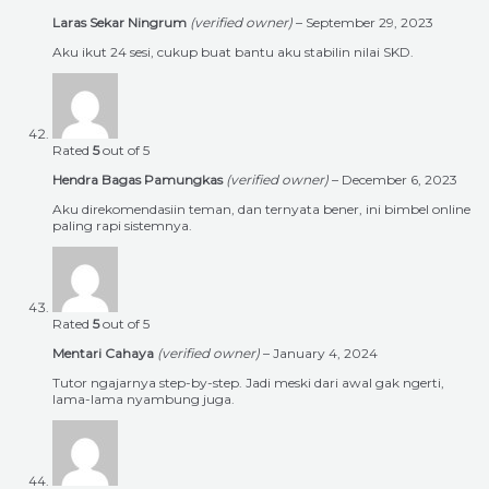
Laras Sekar Ningrum
(verified owner)
–
September 29, 2023
Aku ikut 24 sesi, cukup buat bantu aku stabilin nilai SKD.
Rated
5
out of 5
Hendra Bagas Pamungkas
(verified owner)
–
December 6, 2023
Aku direkomendasiin teman, dan ternyata bener, ini bimbel online
paling rapi sistemnya.
Rated
5
out of 5
Mentari Cahaya
(verified owner)
–
January 4, 2024
Tutor ngajarnya step-by-step. Jadi meski dari awal gak ngerti,
lama-lama nyambung juga.