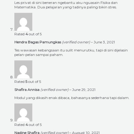
Les privat di sini beneran ngebantu aku nguasain Fisika dan
Matematika. Dua pelajaran yang tadinya paling bikin stres.
Rated
4
out of 5
Hendra Bagas Pamungkas
(verified owner)
–
June 3, 2021
Tes wawasan kebangsaan itu sulit menurutku, tapi di sini dijelasin
pelan-pelan sampai paham.
Rated
5
out of 5
Shafira Annisa
(verified owner)
–
June 29, 2021
Modul yang dikasih enak dibaca, bahasanya sederhana tapi dalam.
Rated
4
out of 5
Nadine Shafira
(verified owner)
–
August 10, 2021