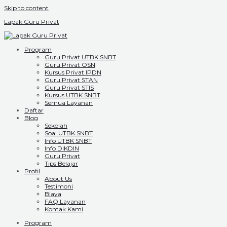
Skip to content
Lapak Guru Privat
Program
Guru Privat UTBK SNBT
Guru Privat OSN
Kursus Privat IPDN
Guru Privat STAN
Guru Privat STIS
Kursus UTBK SNBT
Semua Layanan
Daftar
Blog
Sekolah
Soal UTBK SNBT
Info UTBK SNBT
Info DIKDIN
Guru Privat
Tips Belajar
Profil
About Us
Testimoni
Biaya
FAQ Layanan
Kontak Kami
Program