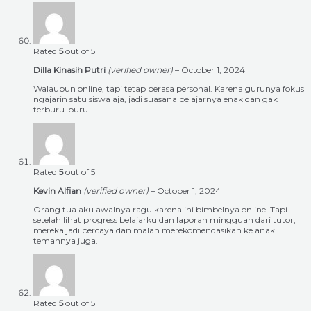
Rated
5
out of 5
Dilla Kinasih Putri
(verified owner)
–
October 1, 2024
Walaupun online, tapi tetap berasa personal. Karena gurunya fokus
ngajarin satu siswa aja, jadi suasana belajarnya enak dan gak
terburu-buru.
Rated
5
out of 5
Kevin Alfian
(verified owner)
–
October 1, 2024
Orang tua aku awalnya ragu karena ini bimbelnya online. Tapi
setelah lihat progress belajarku dan laporan mingguan dari tutor,
mereka jadi percaya dan malah merekomendasikan ke anak
temannya juga.
Rated
5
out of 5