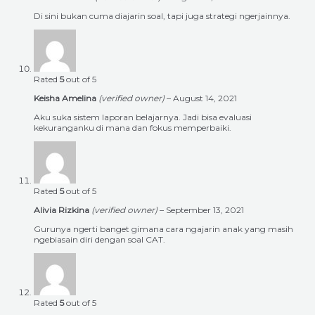
Di sini bukan cuma diajarin soal, tapi juga strategi ngerjainnya.
Rated
5
out of 5
Keisha Amelina
(verified owner)
–
August 14, 2021
Aku suka sistem laporan belajarnya. Jadi bisa evaluasi
kekuranganku di mana dan fokus memperbaiki.
Rated
5
out of 5
Alivia Rizkina
(verified owner)
–
September 13, 2021
Gurunya ngerti banget gimana cara ngajarin anak yang masih
ngebiasain diri dengan soal CAT.
Rated
5
out of 5