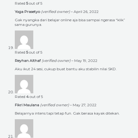
Rated
5
out of 5
Yoga Prasetyo
(verified owner)
–
April 26, 2022
Gak nyangka dari belajar online aja bisa sampai ngerasa “klik”
sama gurunya.
Rated
5
out of 5
Reyhan Althaf
(verified owner)
–
May 19, 2022
Aku ikut 24 sesi, cukup buat bantu aku stabilin nilai SKD.
Rated
4
out of 5
Fikri Maulana
(verified owner)
–
May 27, 2022
Belajarnya intens tapi tetap fun. Gak berasa kayak ditekan.