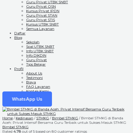
Guru Privat UTBK SNBT
Guru Privat OSN
Kursus Privat IPDN
Guru Privat STAN
Guru Privat STIS
Kursus UTBK SNBT
Semua Layanan
Daftar
Blog
Sekolah
Soal UTBK SNBT
Info UTBK SNBT
Info DIKDIN
Guru Privat
Tips Belajar
Profil
About Us
Testimoni
Biaya
FAQ Layanan
Kontak Kami
WhatsApp Us
Home
/
Kedinasan
/
STMKG
/
Bimbel STMKG
/ Bimbel STMKG di Banda
Aceh: Privat Intensif Bersama Guru Terbaik untuk Sukses Masuk STMKG
Bimbel STMKG
Rated
4.78
out of 5 based on
80
customer ratings