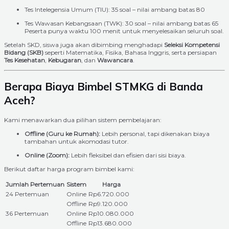
Tes Intelegensia Umum (TIU): 35 soal – nilai ambang batas 80
Tes Wawasan Kebangsaan (TWK): 30 soal – nilai ambang batas 65
Peserta punya waktu 100 menit untuk menyelesaikan seluruh soal.
Setelah SKD, siswa juga akan dibimbing menghadapi
Seleksi Kompetensi
Bidang (SKB)
seperti Matematika, Fisika, Bahasa Inggris, serta persiapan
Tes Kesehatan
,
Kebugaran
, dan
Wawancara
.
Berapa Biaya Bimbel STMKG di Banda
Aceh?
Kami menawarkan dua pilihan sistem pembelajaran:
Offline (Guru ke Rumah):
Lebih personal, tapi dikenakan biaya
tambahan untuk akomodasi tutor.
Online (Zoom):
Lebih fleksibel dan efisien dari sisi biaya.
Berikut daftar harga program bimbel kami:
Jumlah Pertemuan
Sistem
Harga
24 Pertemuan
Online
Rp6.720.000
Offline
Rp9.120.000
36 Pertemuan
Online
Rp10.080.000
Offline
Rp13.680.000