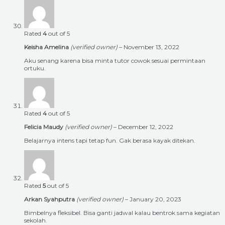
Rated
4
out of 5
Keisha Amelina
(verified owner)
–
November 13, 2022
Aku senang karena bisa minta tutor cowok sesuai permintaan
ortuku.
Rated
4
out of 5
Felicia Maudy
(verified owner)
–
December 12, 2022
Belajarnya intens tapi tetap fun. Gak berasa kayak ditekan.
Rated
5
out of 5
Arkan Syahputra
(verified owner)
–
January 20, 2023
Bimbelnya fleksibel. Bisa ganti jadwal kalau bentrok sama kegiatan
sekolah.