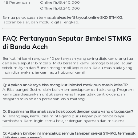
48 Pertemuan
Online
Rp13.440.000
Offline
Rp18.240.000
Semua paket sudah termasuk
akses ke 15 tryout online SKD STMKG
,
laporan belajar, dan modul digital lengkap.
FAQ: Pertanyaan Seputar Bimbel STMKG
di Banda Aceh
Berikut ini kami rangkum 10 pertanyaan yang sering diajukan orang tua
dan siswa seputar bimbel STMKG bersama kami. Semoga bisa jadi acuan
sebelum Ayah dan Bunda mengambil keputusan. Kalau masih ada yang
ingin ditanyakan, jangan ragu hubungi kami!
Q: Apakah anak saya bisa mengikuti bimbel meskipun masih kelas 11?
A: Bisa banget! Justru lebih baik mempersiapkan dari sekarang. Program
kami bisa disesuaikan untuk siswa kelas 11 agar tidak bentrok dengan
pelajaran sekolah dan persiapan lebih matang.
Q: Bagaimana jika anak saya tidak cocok dengan guru yang ditugaskan?
A: Tenang saja, kamu bisa minta ganti guru kapan pun tanpa biaya
tambahan. Kami ingin kamu belajar dengan nyaman dan maksimal.
Q: Apakah bimbel ini mencakup semua tahapan seleksi STMKG, termasuk
SKB dan wawancara?