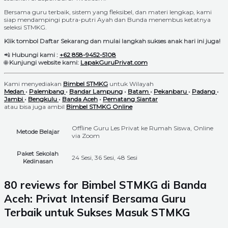
Bersama guru terbaik, sistem yang fleksibel, dan materi lengkap, kami
siap mendampingi putra-putri Ayah dan Bunda menembus ketatnya
seleksi STMKG.
Klik tombol Daftar Sekarang dan mulai langkah sukses anak hari ini juga!
📲
Hubungi kami :
+62 858-9452-5108
🌐
Kunjungi website kami:
LapakGuruPrivat.com
Kami menyediakan
Bimbel STMKG
untuk Wilayah
Medan
•
Palembang
•
Bandar Lampung
•
Batam
•
Pekanbaru
•
Padang
•
Jambi
•
Bengkulu
•
Banda Aceh
•
Pematang Siantar
atau bisa juga ambil
Bimbel STMKG Online
Offline Guru Les Privat ke Rumah Siswa, Online
Metode Belajar
via Zoom
Paket Sekolah
24 Sesi, 36 Sesi, 48 Sesi
Kedinasan
80 reviews for
Bimbel STMKG di Banda
Aceh: Privat Intensif Bersama Guru
Terbaik untuk Sukses Masuk STMKG