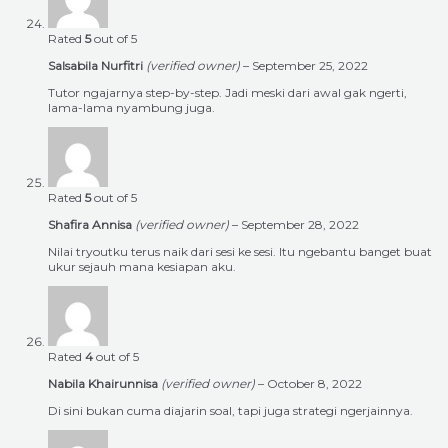
Rated
5
out of 5
Salsabila Nurfitri
(verified owner)
–
September 25, 2022
Tutor ngajarnya step-by-step. Jadi meski dari awal gak ngerti,
lama-lama nyambung juga.
Rated
5
out of 5
Shafira Annisa
(verified owner)
–
September 28, 2022
Nilai tryoutku terus naik dari sesi ke sesi. Itu ngebantu banget buat
ukur sejauh mana kesiapan aku.
Rated
4
out of 5
Nabila Khairunnisa
(verified owner)
–
October 8, 2022
Di sini bukan cuma diajarin soal, tapi juga strategi ngerjainnya.