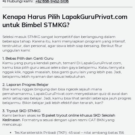
📲
Hubungi kami :
+62 858-9452-5108
Kenapa Harus Pilih LapakGuruPrivat.com
untuk Bimbel STMKG?
Seleksi masuk STMKG sangat kompetitif dan berlangsung dalam
beberapa tahap. Karena itu, kami menyiapkan program yang intensif,
terstruktur, dan personal, agar siswa lebih siap bersaing. Berikut fitur
unggulan kami:
1. Bebas Pilih dan Ganti Guru
Kamu yang punya kendali penuh, teman! Di LapakGuruPrivat.com,
kamu bisa pilih guru sesuai selera dan gaya belajarmu. Kalau ternyata
nggak klik, nggak masalah, bisa ganti guru lain yang lebih pas. Jadi,
belajarmu lebih nyaman dan sesuai kebutuhan.
2. Laporan Progres Belajar
Biar kamu nggak bingung dan bisa ngecek sejauh mana
pemahamanmu, LapakGuruPrivat.com menyediakan quiz di awal dan
akhir setiap sesi belajar. Jadi, kamu bisa lihat sendiri seberapa jauh progres
belajarmu. Bikin belajar jadi lebih efektif dan terarah, kan?
3. Tryout SKD STMKG
Kami berikan akses ke
15 paket tryout online khusus SKD Sekolah
Kedinasan
. Formatnya sesuai dengan ujian resmi CAT BKN yang
mencakup:
Tes Karakteristik Pribadi (TKP): 45 soal – nilai ambang batas 156