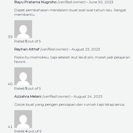
Bayu Pratama Nugroho
(verified owner)
–
June 30, 2023
Dapet pembahasan mendalam buat soal-soal tahun lalu. Sangat
membantu.
Rated
5
out of 5
Reyhan Althaf
(verified owner)
–
August 23, 2023
Fisika itu momokku, tapi setelah ikut les di sini, malah jadi pelajaran
favorit.
Rated
5
out of 5
Azzahra Melani
(verified owner)
–
August 24, 2023
Cocok buat yang pengen persiapan dari rumah tapi tetap serius.
Rated
4
out of 5