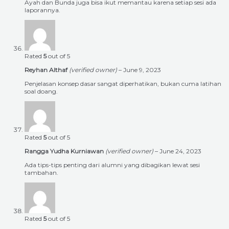
Ayah dan Bunda juga bisa ikut memantau karena setiap sesi ada
laporannya.
Rated
5
out of 5
Reyhan Althaf
(verified owner)
–
June 9, 2023
Penjelasan konsep dasar sangat diperhatikan, bukan cuma latihan
soal doang.
Rated
5
out of 5
Rangga Yudha Kurniawan
(verified owner)
–
June 24, 2023
Ada tips-tips penting dari alumni yang dibagikan lewat sesi
tambahan.
Rated
5
out of 5