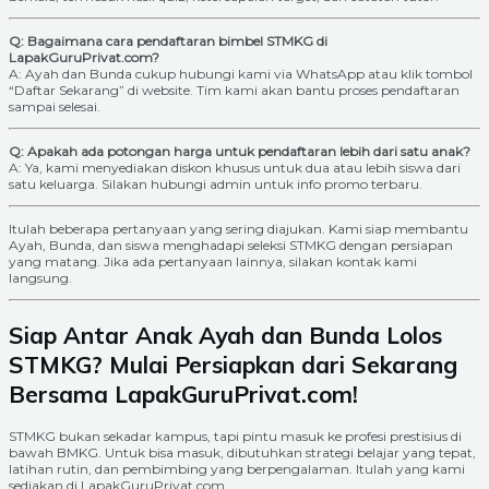
Q: Bagaimana cara pendaftaran bimbel STMKG di
LapakGuruPrivat.com?
A: Ayah dan Bunda cukup hubungi kami via WhatsApp atau klik tombol
“Daftar Sekarang” di website. Tim kami akan bantu proses pendaftaran
sampai selesai.
Q: Apakah ada potongan harga untuk pendaftaran lebih dari satu anak?
A: Ya, kami menyediakan diskon khusus untuk dua atau lebih siswa dari
satu keluarga. Silakan hubungi admin untuk info promo terbaru.
Itulah beberapa pertanyaan yang sering diajukan. Kami siap membantu
Ayah, Bunda, dan siswa menghadapi seleksi STMKG dengan persiapan
yang matang. Jika ada pertanyaan lainnya, silakan kontak kami
langsung.
Siap Antar Anak Ayah dan Bunda Lolos
STMKG? Mulai Persiapkan dari Sekarang
Bersama LapakGuruPrivat.com!
STMKG bukan sekadar kampus, tapi pintu masuk ke profesi prestisius di
bawah BMKG. Untuk bisa masuk, dibutuhkan strategi belajar yang tepat,
latihan rutin, dan pembimbing yang berpengalaman. Itulah yang kami
sediakan di LapakGuruPrivat.com.