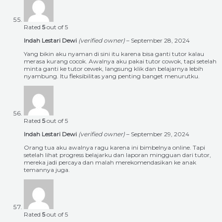
Rated
5
out of 5
Indah Lestari Dewi
(verified owner)
–
September 28, 2024
Yang bikin aku nyaman di sini itu karena bisa ganti tutor kalau
merasa kurang cocok. Awalnya aku pakai tutor cowok, tapi setelah
minta ganti ke tutor cewek, langsung klik dan belajarnya lebih
nyambung. Itu fleksibilitas yang penting banget menurutku.
Rated
5
out of 5
Indah Lestari Dewi
(verified owner)
–
September 29, 2024
Orang tua aku awalnya ragu karena ini bimbelnya online. Tapi
setelah lihat progress belajarku dan laporan mingguan dari tutor,
mereka jadi percaya dan malah merekomendasikan ke anak
temannya juga.
Rated
5
out of 5