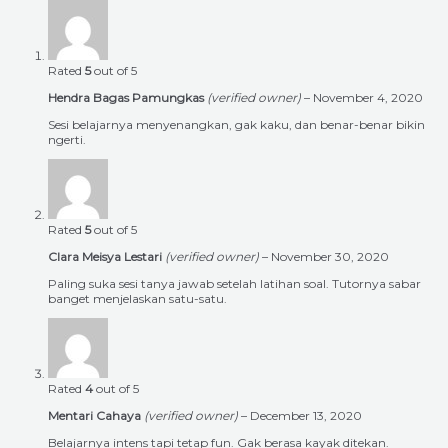
Rated
5
out of 5
Hendra Bagas Pamungkas
(verified owner)
–
November 4, 2020
Sesi belajarnya menyenangkan, gak kaku, dan benar-benar bikin
ngerti.
Rated
5
out of 5
Clara Meisya Lestari
(verified owner)
–
November 30, 2020
Paling suka sesi tanya jawab setelah latihan soal. Tutornya sabar
banget menjelaskan satu-satu.
Rated
4
out of 5
Mentari Cahaya
(verified owner)
–
December 13, 2020
Belajarnya intens tapi tetap fun. Gak berasa kayak ditekan.