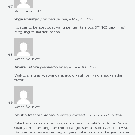
Rated
4
out of 5
Yoga Prasetyo
(verified owner)
–
May 4, 2024
Ngebantu banget buat yang pengen tembus STMKG tapi masih
bingung mulai dari mana.
Rated
5
out of 5
Amira Lathifa
(verified owner)
–
June 30, 2024
Waktu simulasi wawancara, aku dikasih banyak masukan dari
tutor.
Rated
5
out of 5
Meutia Azzahra Rahmi
(verified owner)
–
September 9, 2024
Nilai tryout-ku naik terus sejak ikut les di LapakGuruPrivat. Soal-
soalnya menantang dan mirip banget sama sistem CAT dari BKN.
Bahkan ada review per bagian yang bikin aku tahu bagian mana