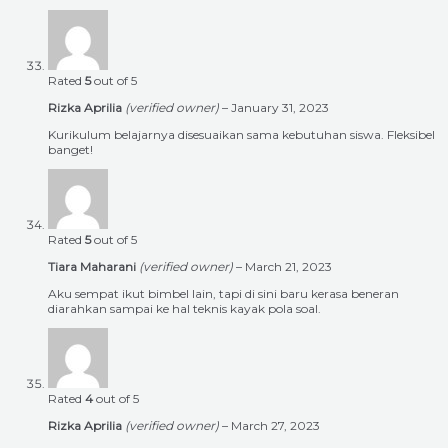
Rated
5
out of 5
Rizka Aprilia
(verified owner)
–
January 31, 2023
Kurikulum belajarnya disesuaikan sama kebutuhan siswa. Fleksibel
banget!
Rated
5
out of 5
Tiara Maharani
(verified owner)
–
March 21, 2023
Aku sempat ikut bimbel lain, tapi di sini baru kerasa beneran
diarahkan sampai ke hal teknis kayak pola soal.
Rated
4
out of 5
Rizka Aprilia
(verified owner)
–
March 27, 2023