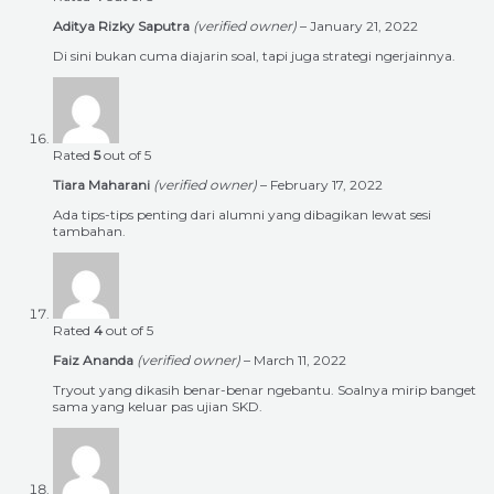
Aditya Rizky Saputra
(verified owner)
–
January 21, 2022
Di sini bukan cuma diajarin soal, tapi juga strategi ngerjainnya.
Rated
5
out of 5
Tiara Maharani
(verified owner)
–
February 17, 2022
Ada tips-tips penting dari alumni yang dibagikan lewat sesi
tambahan.
Rated
4
out of 5
Faiz Ananda
(verified owner)
–
March 11, 2022
Tryout yang dikasih benar-benar ngebantu. Soalnya mirip banget
sama yang keluar pas ujian SKD.