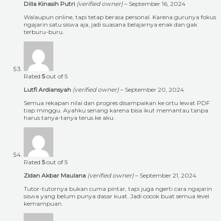
Dilla Kinasih Putri
(verified owner)
–
September 16, 2024
Walaupun online, tapi tetap berasa personal. Karena gurunya fokus
ngajarin satu siswa aja, jadi suasana belajarnya enak dan gak
terburu-buru.
Rated
5
out of 5
Lutfi Ardiansyah
(verified owner)
–
September 20, 2024
Semua rekapan nilai dan progres disampaikan ke ortu lewat PDF
tiap minggu. Ayahku senang karena bisa ikut memantau tanpa
harus tanya-tanya terus ke aku.
Rated
5
out of 5
Zidan Akbar Maulana
(verified owner)
–
September 21, 2024
Tutor-tutornya bukan cuma pintar, tapi juga ngerti cara ngajarin
siswa yang belum punya dasar kuat. Jadi cocok buat semua level
kemampuan.