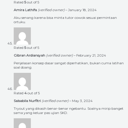
Rated
5
out of 5
Amira Lathifa
(verified owner)
–
January 18, 2024
Aku senang karena bisa minta tutor cowok sesuai permintaan
ortuku.
Rated
5
out of 5
Gibran Ardiansyah
(verified owner)
–
February 21, 2024
Penjelasan konsep dasar sangat diperhatikan, bukan cuma latihan
soal doang.
Rated
4
out of 5
Salsabila Nurfitri
(verified owner)
–
May 3, 2024
Tryout yang dikasih benar-benar ngebantu. Soalnya mirip banget
sama yang keluar pas ujian SKD.