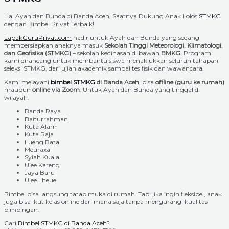
Hai Ayah dan Bunda di Banda Aceh, Saatnya Dukung Anak Lolos
STMKG
dengan Bimbel Privat Terbaik!
LapakGuruPrivat.com
hadir untuk Ayah dan Bunda yang sedang
mempersiapkan anaknya masuk
Sekolah Tinggi Meteorologi, Klimatologi,
dan Geofisika (STMKG)
– sekolah kedinasan di bawah
BMKG
. Program
kami dirancang untuk membantu siswa menaklukkan seluruh tahapan
seleksi STMKG, dari ujian akademik sampai tes fisik dan wawancara.
Kami melayani
bimbel STMKG
di Banda Aceh
, bisa
offline (guru ke rumah)
maupun
online via Zoom
. Untuk Ayah dan Bunda yang tinggal di
wilayah:
Banda Raya
Baiturrahman
Kuta Alam
Kuta Raja
Lueng Bata
Meuraxa
Syiah Kuala
Ulee Kareng
Jaya Baru
Ulee Lheue
Bimbel bisa langsung tatap muka di rumah. Tapi jika ingin fleksibel, anak
juga bisa ikut kelas online dari mana saja tanpa mengurangi kualitas
bimbingan.
Cari
Bimbel STMKG di Banda Aceh
?