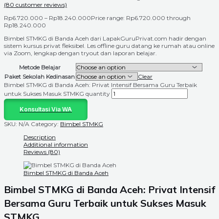
(
80
customer reviews)
Rp
6.720.000
–
Rp
18.240.000
Price range: Rp6.720.000 through
Rp18.240.000
Bimbel STMKG di Banda Aceh dari LapakGuruPrivat.com hadir dengan
sistem kursus privat fleksibel. Les offline guru datang ke rumah atau online
via Zoom, lengkap dengan tryout dan laporan belajar.
Metode Belajar
Paket Sekolah Kedinasan
Clear
Bimbel STMKG di Banda Aceh: Privat Intensif Bersama Guru Terbaik
untuk Sukses Masuk STMKG quantity
Konsultasi Via WA
SKU:
N/A
Category:
Bimbel STMKG
Description
Additional information
Reviews (80)
Bimbel STMKG di Banda Aceh
Bimbel STMKG di Banda Aceh: Privat Intensif
Bersama Guru Terbaik untuk Sukses Masuk
STMKG