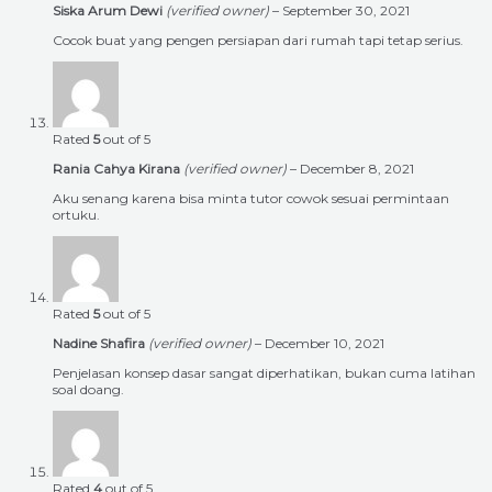
Siska Arum Dewi
(verified owner)
–
September 30, 2021
Cocok buat yang pengen persiapan dari rumah tapi tetap serius.
Rated
5
out of 5
Rania Cahya Kirana
(verified owner)
–
December 8, 2021
Aku senang karena bisa minta tutor cowok sesuai permintaan
ortuku.
Rated
5
out of 5
Nadine Shafira
(verified owner)
–
December 10, 2021
Penjelasan konsep dasar sangat diperhatikan, bukan cuma latihan
soal doang.
Rated
4
out of 5