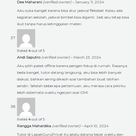
Dea Maharani
(verified owner)
–
January 11, 2024
Aku suka banget karena bisa atur jadwal fleksibel. Kalau ada
kegiatan sekolah, jadwal bimbel bisa diganti. Jadi aku tetap bisa
ikut tanpa harus ketinggalan materi.
Rated
4
out of 5
Andi Saputro
(verified owner)
–
March 23, 2024
Aku pilih paket offline karena pengen fokus di rumah. Rasanya
beda banget, tutor datang langsung, aku bisa lebih banyak
diskusi, bahkan sering dikasih soal tambahan buat latihan
sendiri. Setelah beberapa pertemuan, aku merasa cara pikirku
lebih sistematis waktu ngerjain soal OMI.
Rated
4
out of 5
Rangga Mahardika
(verified owner)
–
April 10, 2024
Tutor di LapakGuruPrivat itu selalu datang tepat waktu dan