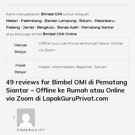
Kami menyediakan
Bimbel OMI
untuk Wilayah
Medan
•
Palembang
•
Bandar Lampung
•
Batam
•
Pekanbaru
•
Padang
•
Jambi
•
Bengkulu
•
Banda Aceh
•
Pematang Siantar
atau bisa juga ambil
Bimbel OMI Online
Offline Guru Les Privat ke Rumah Siswa, Online
Metode
via Zoom
Belajar
Paket
Master, Intermediate, Beginner, Satuan
Belajar
49 reviews for
Bimbel OMI di Pematang
Siantar – Offline ke Rumah atau Online
via Zoom di LapakGuruPrivat.com
Rated
4
out of 5