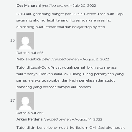
Dea Maharani
(verified owner)
–
July 20, 2022
Dulu aku gampang banget panik kalau ketemu soal sulit. Tapi
sekarang aku jadi lebih tenang. Itu semua karena sering
dibimbing buat latihan soal dan belajar step by step.
Rated
4
out of 5
Nabila Kartika Dewi
(verified owner)
–
August 8, 2022
Tutor di LapakGuruPrivat nggak pernah bikin aku merasa
takut nanya. Bahkan kalau aku ulang-ulang pertanyaan yang
sama, mereka tetap sabar dan kasih penjelasan dari sudut
pandang yang berbeda sampai aku paham.
Rated
4
out of 5
Arkan Perdana
(verified owner)
–
August 14, 2022
Tutor di sini bener-bener ngerti kurikulum OMI. Jadi aku nggak