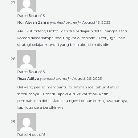
Rated
5
out of 5
Nur Aisyah Zahra
(verified owner)
–
August 15, 2023
Aku ikut bidang Biologi, dan di sini diajarin detail banget. Dari
konsep dasar sampai soal tingkat olimpiade. Tutor juga kasih
strategi belajar mandiri yang bikin aku lebih disiplin.
Rated
5
out of 5
Reza Aditya
(verified owner)
–
August 26, 2023
Hal yang paling membantu itu latihan soal tahun-tahun
sebelumnya. Tutor di LapakGuruPrivat selalu kasih
pembahasan detail. Jadi aku ngerti bukan cuma jawabannya,
tapi juga cara berpikirnya.
Rated
4
out of 5