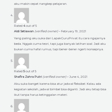
aku makin cepat nangkep pelajaran.
Rated
4
out of 5
Aldi Setiawan
(verified owner)
–
February 19, 2021
Yang paling aku suka dari LapakGuruPrivat itu cara ngajarnya
beda. Nggak cuma teori, tapi juga banyak latihan soal. Jadi aku
bukan cuma hafal rumus, tapi bener-bener ngerti konsepnya.
Rated
5
out of 5
Shafira Zahra Putri
(verified owner)
–
June 4, 2021
Aku suka banget karena bisa atur jadwal fleksibel. Kalau ada
kegiatan sekolah, jadwal bimbel bisa diganti. Jadi aku tetap bisa
ikut tanpa harus ketinggalan materi.