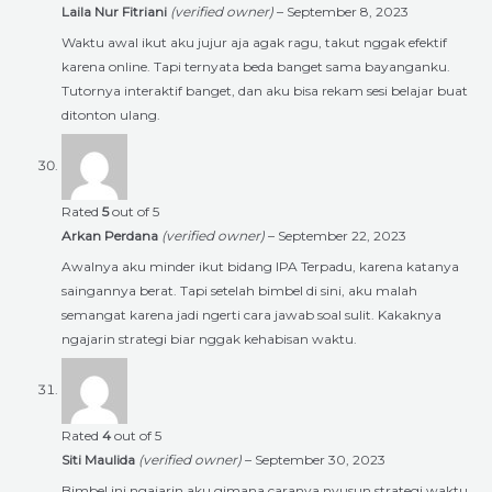
Laila Nur Fitriani
(verified owner)
–
September 8, 2023
Waktu awal ikut aku jujur aja agak ragu, takut nggak efektif
karena online. Tapi ternyata beda banget sama bayanganku.
Tutornya interaktif banget, dan aku bisa rekam sesi belajar buat
ditonton ulang.
Rated
5
out of 5
Arkan Perdana
(verified owner)
–
September 22, 2023
Awalnya aku minder ikut bidang IPA Terpadu, karena katanya
saingannya berat. Tapi setelah bimbel di sini, aku malah
semangat karena jadi ngerti cara jawab soal sulit. Kakaknya
ngajarin strategi biar nggak kehabisan waktu.
Rated
4
out of 5
Siti Maulida
(verified owner)
–
September 30, 2023
Bimbel ini ngajarin aku gimana caranya nyusun strategi waktu