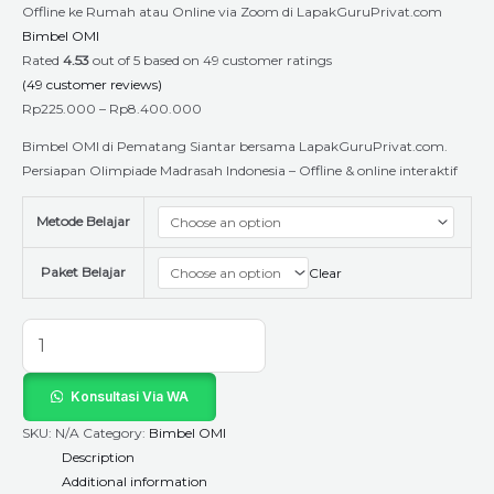
Offline ke Rumah atau Online via Zoom di LapakGuruPrivat.com
Bimbel OMI
Rated
4.53
out of 5 based on
49
customer ratings
(
49
customer reviews)
Rp
225.000
–
Rp
8.400.000
Bimbel OMI di Pematang Siantar bersama LapakGuruPrivat.com.
Persiapan Olimpiade Madrasah Indonesia – Offline & online interaktif
Metode Belajar
Paket Belajar
Clear
Konsultasi Via WA
SKU:
N/A
Category:
Bimbel OMI
Description
Additional information