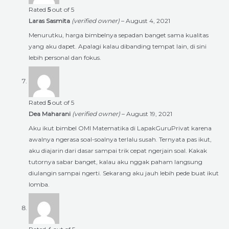
Rated
5
out of 5
Laras Sasmita
(verified owner)
–
August 4, 2021
Menurutku, harga bimbelnya sepadan banget sama kualitas
yang aku dapet. Apalagi kalau dibanding tempat lain, di sini
lebih personal dan fokus.
Rated
5
out of 5
Dea Maharani
(verified owner)
–
August 19, 2021
Aku ikut bimbel OMI Matematika di LapakGuruPrivat karena
awalnya ngerasa soal-soalnya terlalu susah. Ternyata pas ikut,
aku diajarin dari dasar sampai trik cepat ngerjain soal. Kakak
tutornya sabar banget, kalau aku nggak paham langsung
diulangin sampai ngerti. Sekarang aku jauh lebih pede buat ikut
lomba.