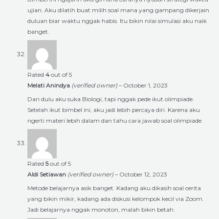
ujian. Aku dilatih buat milih soal mana yang gampang dikerjain
duluan biar waktu nggak habis. Itu bikin nilai simulasi aku naik
banget.
Rated
4
out of 5
Melati Anindya
(verified owner)
–
October 1, 2023
Dari dulu aku suka Biologi, tapi nggak pede ikut olimpiade.
Setelah ikut bimbel ini, aku jadi lebih percaya diri. Karena aku
ngerti materi lebih dalam dan tahu cara jawab soal olimpiade.
Rated
5
out of 5
Aldi Setiawan
(verified owner)
–
October 12, 2023
Metode belajarnya asik banget. Kadang aku dikasih soal cerita
yang bikin mikir, kadang ada diskusi kelompok kecil via Zoom.
Jadi belajarnya nggak monoton, malah bikin betah.