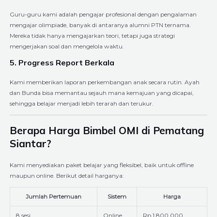
Guru-guru kami adalah pengajar profesional dengan pengalaman
mengajar olimpiade, banyak di antaranya alumni PTN ternama.
Mereka tidak hanya mengajarkan teori, tetapi juga strategi
mengerjakan soal dan mengelola waktu.
5. Progress Report Berkala
Kami memberikan laporan perkembangan anak secara rutin. Ayah
dan Bunda bisa memantau sejauh mana kemajuan yang dicapai,
sehingga belajar menjadi lebih terarah dan terukur.
Berapa Harga Bimbel OMI di Pematang
Siantar?
Kami menyediakan paket belajar yang fleksibel, baik untuk offline
maupun online. Berikut detail harganya:
Jumlah Pertemuan
Sistem
Harga
8 sesi
Online
Rp 1.800.000