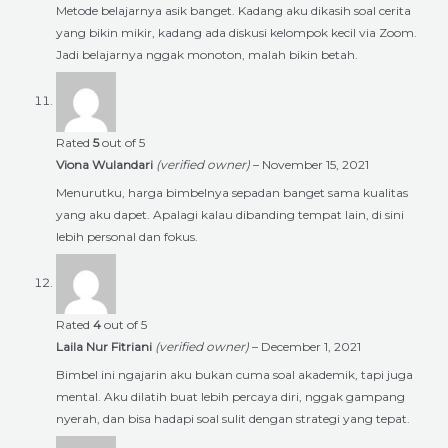
Metode belajarnya asik banget. Kadang aku dikasih soal cerita
yang bikin mikir, kadang ada diskusi kelompok kecil via Zoom.
Jadi belajarnya nggak monoton, malah bikin betah.
Rated
5
out of 5
Viona Wulandari
(verified owner)
–
November 15, 2021
Menurutku, harga bimbelnya sepadan banget sama kualitas
yang aku dapet. Apalagi kalau dibanding tempat lain, di sini
lebih personal dan fokus.
Rated
4
out of 5
Laila Nur Fitriani
(verified owner)
–
December 1, 2021
Bimbel ini ngajarin aku bukan cuma soal akademik, tapi juga
mental. Aku dilatih buat lebih percaya diri, nggak gampang
nyerah, dan bisa hadapi soal sulit dengan strategi yang tepat.