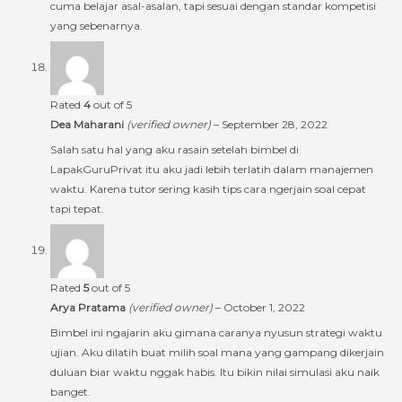
cuma belajar asal-asalan, tapi sesuai dengan standar kompetisi
yang sebenarnya.
Rated
4
out of 5
Dea Maharani
(verified owner)
–
September 28, 2022
Salah satu hal yang aku rasain setelah bimbel di
LapakGuruPrivat itu aku jadi lebih terlatih dalam manajemen
waktu. Karena tutor sering kasih tips cara ngerjain soal cepat
tapi tepat.
Rated
5
out of 5
Arya Pratama
(verified owner)
–
October 1, 2022
Bimbel ini ngajarin aku gimana caranya nyusun strategi waktu
ujian. Aku dilatih buat milih soal mana yang gampang dikerjain
duluan biar waktu nggak habis. Itu bikin nilai simulasi aku naik
banget.