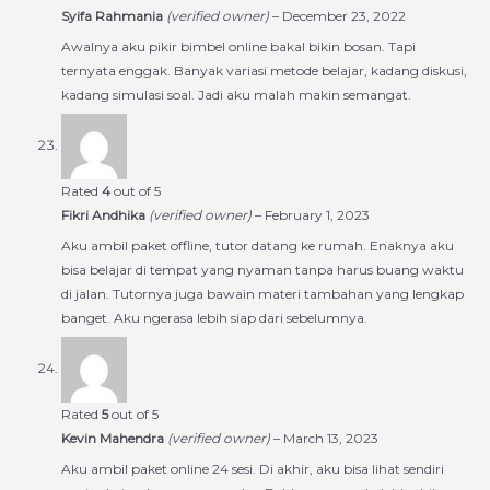
Syifa Rahmania
(verified owner)
–
December 23, 2022
Awalnya aku pikir bimbel online bakal bikin bosan. Tapi
ternyata enggak. Banyak variasi metode belajar, kadang diskusi,
kadang simulasi soal. Jadi aku malah makin semangat.
Rated
4
out of 5
Fikri Andhika
(verified owner)
–
February 1, 2023
Aku ambil paket offline, tutor datang ke rumah. Enaknya aku
bisa belajar di tempat yang nyaman tanpa harus buang waktu
di jalan. Tutornya juga bawain materi tambahan yang lengkap
banget. Aku ngerasa lebih siap dari sebelumnya.
Rated
5
out of 5
Kevin Mahendra
(verified owner)
–
March 13, 2023
Aku ambil paket online 24 sesi. Di akhir, aku bisa lihat sendiri