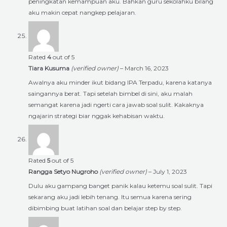
peningkatan kemampuan aku. Bahkan guru sekolahku bilang
aku makin cepat nangkep pelajaran.
Rated
4
out of 5
Tiara Kusuma
(verified owner)
–
March 16, 2023
Awalnya aku minder ikut bidang IPA Terpadu, karena katanya
saingannya berat. Tapi setelah bimbel di sini, aku malah
semangat karena jadi ngerti cara jawab soal sulit. Kakaknya
ngajarin strategi biar nggak kehabisan waktu.
Rated
5
out of 5
Rangga Setyo Nugroho
(verified owner)
–
July 1, 2023
Dulu aku gampang banget panik kalau ketemu soal sulit. Tapi
sekarang aku jadi lebih tenang. Itu semua karena sering
dibimbing buat latihan soal dan belajar step by step.