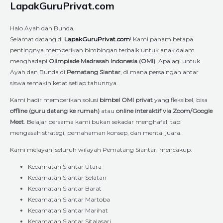
LapakGuruPrivat.com
Halo Ayah dan Bunda,
Selamat datang di
LapakGuruPrivat.com
! Kami paham betapa
pentingnya memberikan bimbingan terbaik untuk anak dalam
menghadapi
Olimpiade Madrasah Indonesia (OMI)
. Apalagi untuk
Ayah dan Bunda di
Pematang Siantar
, di mana persaingan antar
siswa semakin ketat setiap tahunnya.
Kami hadir memberikan solusi
bimbel OMI privat
yang fleksibel, bisa
offline (guru datang ke rumah)
atau
online interaktif via Zoom/Google
Meet
. Belajar bersama kami bukan sekadar menghafal, tapi
mengasah strategi, pemahaman konsep, dan mental juara.
Kami melayani seluruh wilayah Pematang Siantar, mencakup:
Kecamatan Siantar Utara
Kecamatan Siantar Selatan
Kecamatan Siantar Barat
Kecamatan Siantar Martoba
Kecamatan Siantar Marihat
Kecamatan Siantar Sitalasari