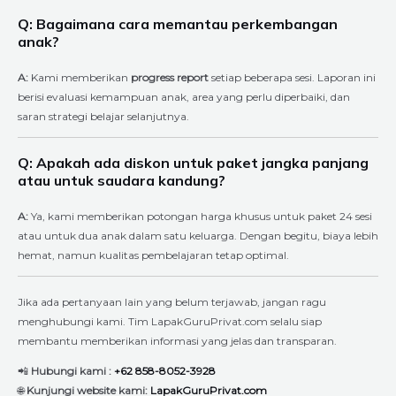
Q: Bagaimana cara memantau perkembangan
anak?
A:
Kami memberikan
progress report
setiap beberapa sesi. Laporan ini
berisi evaluasi kemampuan anak, area yang perlu diperbaiki, dan
saran strategi belajar selanjutnya.
Q: Apakah ada diskon untuk paket jangka panjang
atau untuk saudara kandung?
A:
Ya, kami memberikan potongan harga khusus untuk paket 24 sesi
atau untuk dua anak dalam satu keluarga. Dengan begitu, biaya lebih
hemat, namun kualitas pembelajaran tetap optimal.
Jika ada pertanyaan lain yang belum terjawab, jangan ragu
menghubungi kami. Tim LapakGuruPrivat.com selalu siap
membantu memberikan informasi yang jelas dan transparan.
📲
Hubungi kami :
+62 858-8052-3928
🌐
Kunjungi website kami:
LapakGuruPrivat.com