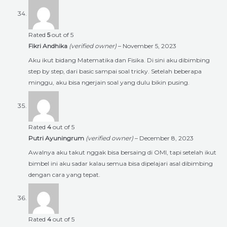
Rated
5
out of 5
Fikri Andhika
(verified owner)
–
November 5, 2023
Aku ikut bidang Matematika dan Fisika. Di sini aku dibimbing
step by step, dari basic sampai soal tricky. Setelah beberapa
minggu, aku bisa ngerjain soal yang dulu bikin pusing.
Rated
4
out of 5
Putri Ayuningrum
(verified owner)
–
December 8, 2023
Awalnya aku takut nggak bisa bersaing di OMI, tapi setelah ikut
bimbel ini aku sadar kalau semua bisa dipelajari asal dibimbing
dengan cara yang tepat.
Rated
4
out of 5