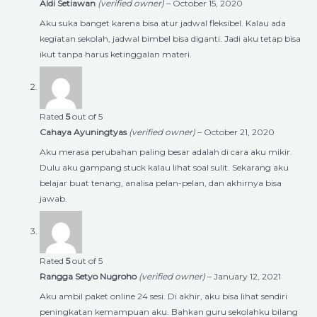
Aldi Setiawan
(verified owner)
–
October 15, 2020
Aku suka banget karena bisa atur jadwal fleksibel. Kalau ada
kegiatan sekolah, jadwal bimbel bisa diganti. Jadi aku tetap bisa
ikut tanpa harus ketinggalan materi.
Rated
5
out of 5
Cahaya Ayuningtyas
(verified owner)
–
October 21, 2020
Aku merasa perubahan paling besar adalah di cara aku mikir.
Dulu aku gampang stuck kalau lihat soal sulit. Sekarang aku
belajar buat tenang, analisa pelan-pelan, dan akhirnya bisa
jawab.
Rated
5
out of 5
Rangga Setyo Nugroho
(verified owner)
–
January 12, 2021
Aku ambil paket online 24 sesi. Di akhir, aku bisa lihat sendiri
peningkatan kemampuan aku. Bahkan guru sekolahku bilang