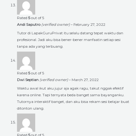
Rated
5
out of 5
Andi Saputro
(verified owner)
–
February 27, 2022
Tutor di LapakGuruPrivat itu selalu datang tepat waktu dan
profesional. Jadi aku bisa bener-bener manfaatin setiap sesi
tanpa ada yang terbuang.
Rated
5
out of 5
Dwi Septian
(verified owner)
–
March 27, 2022
Waktu awal ikut aku jujur aja agak ragu, takut nggak efektif
karena online. Tapi ternyata beda banget sama bayanganku.
Tutornya interaktif banget, dan aku bisa rekam sesi belajar buat
ditonton ulang.
Rated
5
out of 5