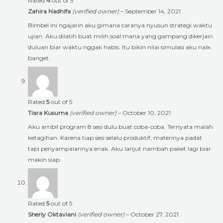
Rated
4
out of 5
Zahira Nadhifa
(verified owner)
–
September 14, 2021
Bimbel ini ngajarin aku gimana caranya nyusun strategi waktu
ujian. Aku dilatih buat milih soal mana yang gampang dikerjain
duluan biar waktu nggak habis. Itu bikin nilai simulasi aku naik
banget.
Rated
5
out of 5
Tiara Kusuma
(verified owner)
–
October 10, 2021
Aku ambil program 8 sesi dulu buat coba-coba. Ternyata malah
ketagihan. Karena tiap sesi selalu produktif, materinya padat
tapi penyampaiannya enak. Aku lanjut nambah paket lagi biar
makin siap.
Rated
5
out of 5
Sherly Oktaviani
(verified owner)
–
October 27, 2021