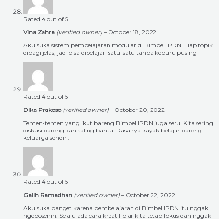
Rated
4
out of 5
Vina Zahra
(verified owner)
–
October 18, 2022
Aku suka sistem pembelajaran modular di Bimbel IPDN. Tiap topik
dibagi jelas, jadi bisa dipelajari satu-satu tanpa keburu pusing.
Rated
4
out of 5
Dika Prakoso
(verified owner)
–
October 20, 2022
Temen-temen yang ikut bareng Bimbel IPDN juga seru. Kita sering
diskusi bareng dan saling bantu. Rasanya kayak belajar bareng
keluarga sendiri.
Rated
4
out of 5
Galih Ramadhan
(verified owner)
–
October 22, 2022
Aku suka banget karena pembelajaran di Bimbel IPDN itu nggak
ngebosenin. Selalu ada cara kreatif biar kita tetap fokus dan nggak