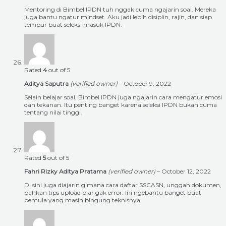
Mentoring di Bimbel IPDN tuh nggak cuma ngajarin soal. Mereka
juga bantu ngatur mindset. Aku jadi lebih disiplin, rajin, dan siap
tempur buat seleksi masuk IPDN.
Rated
4
out of 5
Aditya Saputra
(verified owner)
–
October 9, 2022
Selain belajar soal, Bimbel IPDN juga ngajarin cara mengatur emosi
dan tekanan. Itu penting banget karena seleksi IPDN bukan cuma
tentang nilai tinggi.
Rated
5
out of 5
Fahri Rizky Aditya Pratama
(verified owner)
–
October 12, 2022
Di sini juga diajarin gimana cara daftar SSCASN, unggah dokumen,
bahkan tips upload biar gak error. Ini ngebantu banget buat
pemula yang masih bingung teknisnya.