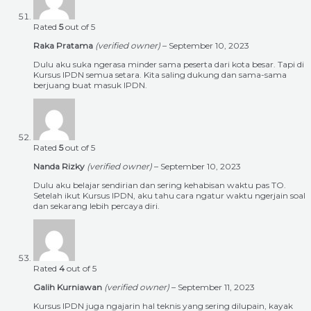
Rated
5
out of 5
Raka Pratama
(verified owner)
–
September 10, 2023
Dulu aku suka ngerasa minder sama peserta dari kota besar. Tapi di
Kursus IPDN semua setara. Kita saling dukung dan sama-sama
berjuang buat masuk IPDN.
Rated
5
out of 5
Nanda Rizky
(verified owner)
–
September 10, 2023
Dulu aku belajar sendirian dan sering kehabisan waktu pas TO.
Setelah ikut Kursus IPDN, aku tahu cara ngatur waktu ngerjain soal
dan sekarang lebih percaya diri.
Rated
4
out of 5
Galih Kurniawan
(verified owner)
–
September 11, 2023
Kursus IPDN juga ngajarin hal teknis yang sering dilupain, kayak