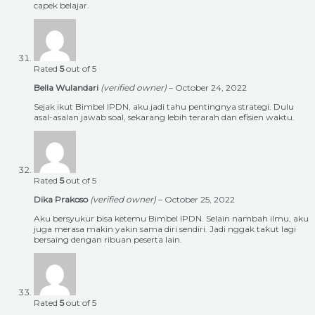
capek belajar.
Rated
5
out of 5
Bella Wulandari
(verified owner)
–
October 24, 2022
Sejak ikut Bimbel IPDN, aku jadi tahu pentingnya strategi. Dulu
asal-asalan jawab soal, sekarang lebih terarah dan efisien waktu.
Rated
5
out of 5
Dika Prakoso
(verified owner)
–
October 25, 2022
Aku bersyukur bisa ketemu Bimbel IPDN. Selain nambah ilmu, aku
juga merasa makin yakin sama diri sendiri. Jadi nggak takut lagi
bersaing dengan ribuan peserta lain.
Rated
5
out of 5