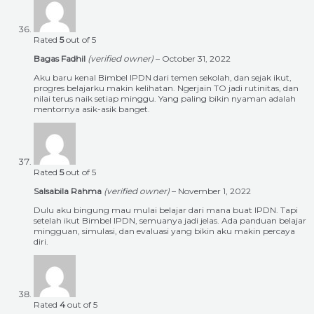
Rated
5
out of 5
Bagas Fadhil
(verified owner)
–
October 31, 2022
Aku baru kenal Bimbel IPDN dari temen sekolah, dan sejak ikut,
progres belajarku makin kelihatan. Ngerjain TO jadi rutinitas, dan
nilai terus naik setiap minggu. Yang paling bikin nyaman adalah
mentornya asik-asik banget.
Rated
5
out of 5
Salsabila Rahma
(verified owner)
–
November 1, 2022
Dulu aku bingung mau mulai belajar dari mana buat IPDN. Tapi
setelah ikut Bimbel IPDN, semuanya jadi jelas. Ada panduan belajar
mingguan, simulasi, dan evaluasi yang bikin aku makin percaya
diri.
Rated
4
out of 5