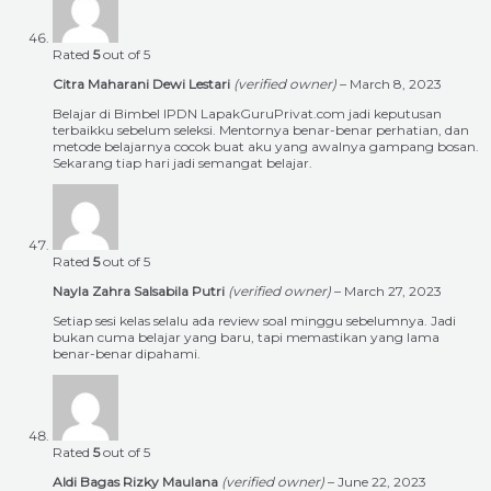
Rated
5
out of 5
Citra Maharani Dewi Lestari
(verified owner)
–
March 8, 2023
Belajar di Bimbel IPDN LapakGuruPrivat.com jadi keputusan
terbaikku sebelum seleksi. Mentornya benar-benar perhatian, dan
metode belajarnya cocok buat aku yang awalnya gampang bosan.
Sekarang tiap hari jadi semangat belajar.
Rated
5
out of 5
Nayla Zahra Salsabila Putri
(verified owner)
–
March 27, 2023
Setiap sesi kelas selalu ada review soal minggu sebelumnya. Jadi
bukan cuma belajar yang baru, tapi memastikan yang lama
benar-benar dipahami.
Rated
5
out of 5
Aldi Bagas Rizky Maulana
(verified owner)
–
June 22, 2023