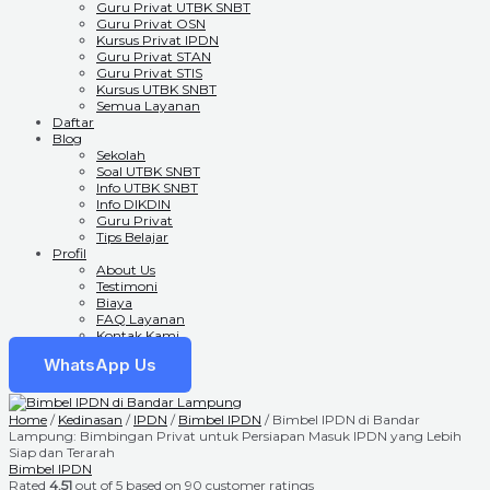
Guru Privat UTBK SNBT
Guru Privat OSN
Kursus Privat IPDN
Guru Privat STAN
Guru Privat STIS
Kursus UTBK SNBT
Semua Layanan
Daftar
Blog
Sekolah
Soal UTBK SNBT
Info UTBK SNBT
Info DIKDIN
Guru Privat
Tips Belajar
Profil
About Us
Testimoni
Biaya
FAQ Layanan
Kontak Kami
WhatsApp Us
Home
/
Kedinasan
/
IPDN
/
Bimbel IPDN
/ Bimbel IPDN di Bandar
Lampung: Bimbingan Privat untuk Persiapan Masuk IPDN yang Lebih
Siap dan Terarah
Bimbel IPDN
Rated
4.51
out of 5 based on
90
customer ratings