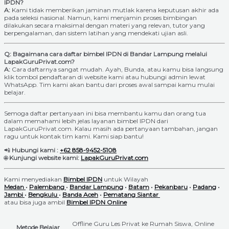
IPDN?
A:
Kami tidak memberikan jaminan mutlak karena keputusan akhir ada
pada seleksi nasional. Namun, kami menjamin proses bimbingan
dilakukan secara maksimal dengan materi yang relevan, tutor yang
berpengalaman, dan sistem latihan yang mendekati ujian asli.
Q: Bagaimana cara daftar bimbel IPDN di Bandar Lampung melalui
LapakGuruPrivat.com?
A:
Cara daftarnya sangat mudah. Ayah, Bunda, atau kamu bisa langsung
klik tombol pendaftaran di website kami atau hubungi admin lewat
WhatsApp. Tim kami akan bantu dari proses awal sampai kamu mulai
belajar.
Semoga daftar pertanyaan ini bisa membantu kamu dan orang tua
dalam memahami lebih jelas layanan bimbel IPDN dari
LapakGuruPrivat.com. Kalau masih ada pertanyaan tambahan, jangan
ragu untuk kontak tim kami. Kami siap bantu!
📲
Hubungi kami :
+62 858-9452-5108
🌐
Kunjungi website kami:
LapakGuruPrivat.com
Kami menyediakan
Bimbel IPDN
untuk Wilayah
Medan
•
Palembang
•
Bandar Lampung
•
Batam
•
Pekanbaru
•
Padang
•
Jambi
•
Bengkulu
•
Banda Aceh
•
Pematang Siantar
atau bisa juga ambil
Bimbel IPDN
Online
Offline Guru Les Privat ke Rumah Siswa, Online
Metode Belajar