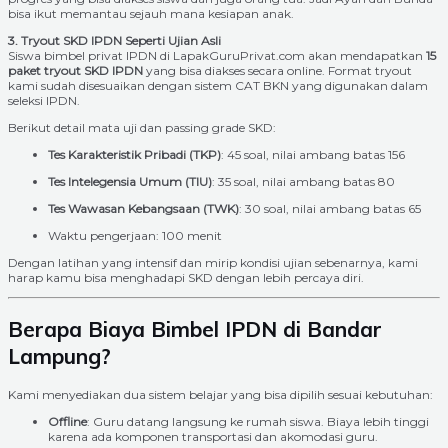
bisa ikut memantau sejauh mana kesiapan anak.
3. Tryout SKD IPDN Seperti Ujian Asli
Siswa bimbel privat IPDN di LapakGuruPrivat.com akan mendapatkan
15
paket tryout SKD IPDN
yang bisa diakses secara online. Format tryout
kami sudah disesuaikan dengan sistem CAT BKN yang digunakan dalam
seleksi IPDN.
Berikut detail mata uji dan passing grade SKD:
Tes Karakteristik Pribadi (TKP)
: 45 soal, nilai ambang batas 156
Tes Intelegensia Umum (TIU)
: 35 soal, nilai ambang batas 80
Tes Wawasan Kebangsaan (TWK)
: 30 soal, nilai ambang batas 65
Waktu pengerjaan: 100 menit
Dengan latihan yang intensif dan mirip kondisi ujian sebenarnya, kami
harap kamu bisa menghadapi SKD dengan lebih percaya diri.
Berapa Biaya Bimbel IPDN di Bandar
Lampung?
Kami menyediakan dua sistem belajar yang bisa dipilih sesuai kebutuhan:
Offline
: Guru datang langsung ke rumah siswa. Biaya lebih tinggi
karena ada komponen transportasi dan akomodasi guru.