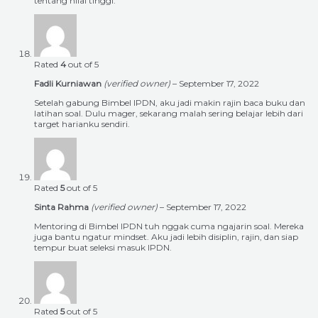
tentang nilai tinggi.
Rated
4
out of 5
Fadli Kurniawan
(verified owner)
–
September 17, 2022
Setelah gabung Bimbel IPDN, aku jadi makin rajin baca buku dan
latihan soal. Dulu mager, sekarang malah sering belajar lebih dari
target harianku sendiri.
Rated
5
out of 5
Sinta Rahma
(verified owner)
–
September 17, 2022
Mentoring di Bimbel IPDN tuh nggak cuma ngajarin soal. Mereka
juga bantu ngatur mindset. Aku jadi lebih disiplin, rajin, dan siap
tempur buat seleksi masuk IPDN.
Rated
5
out of 5