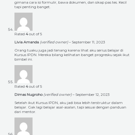
gimana cara isi formulir, bawa dokumen, dan sikap pas tes. Kecil
tapi penting banget.
Rated
4
out of 5
Livia Amanda
(verified owner)
–
September 11, 2023
Orang tuaku juga jadi tenang karena lihat aku serius belajar di
Kursus IPDN. Mereka bilang kelihatan banget progresku sejak ikut
bimbel ini.
Rated
4
out of 5
Dimas Nugroho
(verified owner)
–
September 12, 2023
Setelah ikut Kursus IPDN, aku jadi bisa lebih terstruktur dalam
belajar. Gak lagi belajar asal-asalan, tapi sesuai dengan panduan
dari mentor.