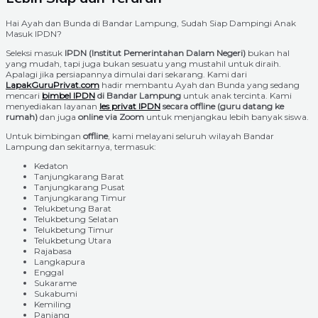
Hai Ayah dan Bunda di Bandar Lampung, Sudah Siap Dampingi Anak
Masuk IPDN?
Seleksi masuk
IPDN (Institut Pemerintahan Dalam Negeri)
bukan hal
yang mudah, tapi juga bukan sesuatu yang mustahil untuk diraih.
Apalagi jika persiapannya dimulai dari sekarang. Kami dari
LapakGuruPrivat.com
hadir membantu Ayah dan Bunda yang sedang
mencari
bimbel IPDN
di Bandar Lampung
untuk anak tercinta. Kami
menyediakan layanan
les privat IPDN
secara offline (guru datang ke
rumah)
dan juga
online via Zoom
untuk menjangkau lebih banyak siswa.
Untuk bimbingan
offline
, kami melayani seluruh wilayah Bandar
Lampung dan sekitarnya, termasuk:
Kedaton
Tanjungkarang Barat
Tanjungkarang Pusat
Tanjungkarang Timur
Telukbetung Barat
Telukbetung Selatan
Telukbetung Timur
Telukbetung Utara
Rajabasa
Langkapura
Enggal
Sukarame
Sukabumi
Kemiling
Panjang