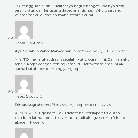
TO mingguan di sini kualitasnya bagus banget. Soalnya fresh,
terstruktur, dan langsung dapet analisis hasil. Aku bisa tahu
kelemahanku di bagian mana secara akurat.
Rated
4
out of 5
Ayu Salsabila Zahra Ramadhani
(verified owner)
–
July 3, 2023
Nilai TO meningkat drastis setelah ikut program ini. Bahkan aku
sendiri kaget dengan peningkatan itu. Ternyata selama ini aku
cuma butuh pembimbing yang tepat.
Rated
5
out of 5
Dimas Nugroho
(verified owner)
–
September 9, 2023
Kursus IPDN juga bantu aku dalam hal persiapan fisik. Ada
panduan latihan buat tes samapta, jadi aku gak cuma fokus di
akademik doang.