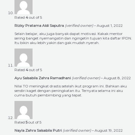
Rated
4
out of 5
Rizky Pratama Aldi Saputra
(verified owner)
–
August 1, 2022
Selain belajar, aku juga banyak dapat motivasi. Kakak mentor
sering banget nyemangatin dan ngingetin tujuan kita daftar IPDN.
Itu bikin aku lebih yakin dan gak mudah nyerah.
Rated
4
out of 5
Ayu Salsabila Zahra Ramadhani
(verified owner)
–
August 8, 2022
Nilai TO meningkat drastis setelah ikut program ini. Bahkan aku
sendiri kaget dengan peningkatan itu. Ternyata selama ini aku
cuma butuh pembimbing yang tepat.
Rated
5
out of 5
Nayla Zahra Salsabila Putri
(verified owner)
–
August 19, 2022