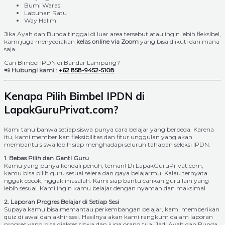
Bumi Waras
Labuhan Ratu
Way Halim
Jika Ayah dan Bunda tinggal di luar area tersebut atau ingin lebih fleksibel,
kami juga menyediakan
kelas online via Zoom
yang bisa diikuti dari mana
saja.
Cari Bimbel IPDN di Bandar Lampung?
📲
Hubungi kami :
+62 858-9452-5108
Kenapa Pilih Bimbel IPDN di
LapakGuruPrivat.com?
Kami tahu bahwa setiap siswa punya cara belajar yang berbeda. Karena
itu, kami memberikan fleksibilitas dan fitur unggulan yang akan
membantu siswa lebih siap menghadapi seluruh tahapan seleksi IPDN.
1. Bebas Pilih dan Ganti Guru
Kamu yang punya kendali penuh, teman! Di LapakGuruPrivat.com,
kamu bisa pilih guru sesuai selera dan gaya belajarmu. Kalau ternyata
nggak cocok, nggak masalah. Kami siap bantu carikan guru lain yang
lebih sesuai. Kami ingin kamu belajar dengan nyaman dan maksimal.
2. Laporan Progres Belajar di Setiap Sesi
Supaya kamu bisa memantau perkembangan belajar, kami memberikan
quiz di awal dan akhir sesi. Hasilnya akan kami rangkum dalam laporan
progres yang bisa diakses siswa dan juga orang tua. Jadi Ayah dan Bunda