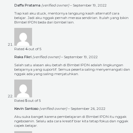
Daffa Pratama
(verified owner)
–
September 19, 2022
Tiap kali aku stuck, mentornya langsung kasih alternatif cara
belajar. Jadi aku nggak pernah merasa sendirian. Itulah yang bikin
Bimbel IPDN beda dari bimbel lain.
Rated
4
out of 5
Raka Fikri
(verified owner)
–
September 19, 2022
Salah satu alasan aku betah di Bimbel IPDN adalah lingkungan
belajarnya yang suportif. Semua peserta saling menyemangati dan
nggak ada yang saling menjatuhkan.
Rated
5
out of 5
Kevin Santoso
(verified owner)
–
September 26, 2022
Aku suka banget karena pembelajaran di Bimbel IPDN itu nggak
ngebosenin. Selalu ada cara kreatif biar kita tetap fokus dan nggak
capek belajar.