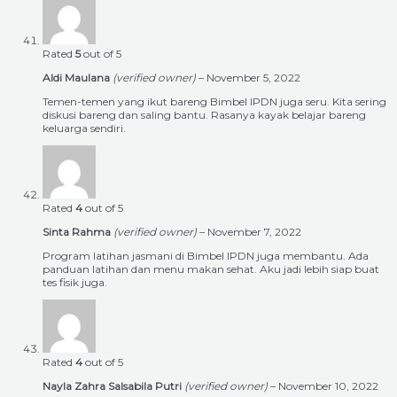
Rated
5
out of 5
Aldi Maulana
(verified owner)
–
November 5, 2022
Temen-temen yang ikut bareng Bimbel IPDN juga seru. Kita sering
diskusi bareng dan saling bantu. Rasanya kayak belajar bareng
keluarga sendiri.
Rated
4
out of 5
Sinta Rahma
(verified owner)
–
November 7, 2022
Program latihan jasmani di Bimbel IPDN juga membantu. Ada
panduan latihan dan menu makan sehat. Aku jadi lebih siap buat
tes fisik juga.
Rated
4
out of 5
Nayla Zahra Salsabila Putri
(verified owner)
–
November 10, 2022