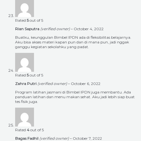
Rated
5
out of 5
Rian Saputra
(verified owner)
–
October 4, 2022
Buatku, keunggulan Bimbel IPDN ada di fleksibilitas belajarnya.
Aku bisa akses materi kapan pun dan di mana pun, jadi nggak
ganggu kegiatan sekolahku yang padat.
Rated
5
out of 5
Zahra Putri
(verified owner)
–
October 6, 2022
Program latihan jasmani di Bimbel IPDN juga membantu. Ada
panduan latihan dan menu makan sehat. Aku jadi lebih siap buat
tes fisik juga.
Rated
4
out of 5
Bagas Fadhil
(verified owner)
–
October 7, 2022