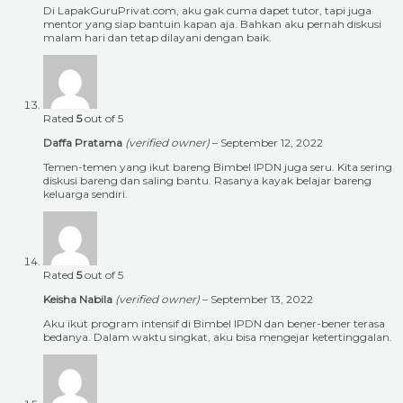
Di LapakGuruPrivat.com, aku gak cuma dapet tutor, tapi juga
mentor yang siap bantuin kapan aja. Bahkan aku pernah diskusi
malam hari dan tetap dilayani dengan baik.
Rated
5
out of 5
Daffa Pratama
(verified owner)
–
September 12, 2022
Temen-temen yang ikut bareng Bimbel IPDN juga seru. Kita sering
diskusi bareng dan saling bantu. Rasanya kayak belajar bareng
keluarga sendiri.
Rated
5
out of 5
Keisha Nabila
(verified owner)
–
September 13, 2022
Aku ikut program intensif di Bimbel IPDN dan bener-bener terasa
bedanya. Dalam waktu singkat, aku bisa mengejar ketertinggalan.