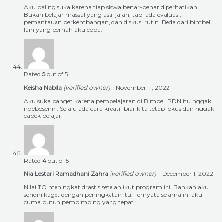
Aku paling suka karena tiap siswa benar-benar diperhatikan.
Bukan belajar massal yang asal jalan, tapi ada evaluasi,
pemantauan perkembangan, dan diskusi rutin. Beda dari bimbel
lain yang pernah aku coba.
Rated
5
out of 5
Keisha Nabila
(verified owner)
–
November 11, 2022
Aku suka banget karena pembelajaran di Bimbel IPDN itu nggak
ngebosenin. Selalu ada cara kreatif biar kita tetap fokus dan nggak
capek belajar.
Rated
4
out of 5
Nia Lestari Ramadhani Zahra
(verified owner)
–
December 1, 2022
Nilai TO meningkat drastis setelah ikut program ini. Bahkan aku
sendiri kaget dengan peningkatan itu. Ternyata selama ini aku
cuma butuh pembimbing yang tepat.