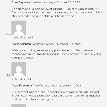
Rian Saputra
(verified owner)
–
October 26, 2022
Nggak nyangka belajar lewat Bimbel IPDN ternyata se-seru itu.
Aku kira bakal kaku dan membosankan, tapi ternyata justru bikin
aku betah dan semangat belajar terus tiap hari.
Rated
4
out of 5
Kevin Santoso
(verified owner)
–
October 30, 2022
Walaupun online, kelasnya nggak bikin jenuh. Pembawaan
mentornya santai tapi tetap serius. Cocok banget buat aku yang
gampang bosan.
Rated
4
out of 5
Reza Pratama
(verified owner)
–
October 31, 2022
Aku sempat gagal di tahun sebelumnya. Tapi sejak ikut Bimbel
IPDN, aku merasa punya fondasi baru yang kuat. Sekarang aku
lebih siap dan tahu harus gimana.