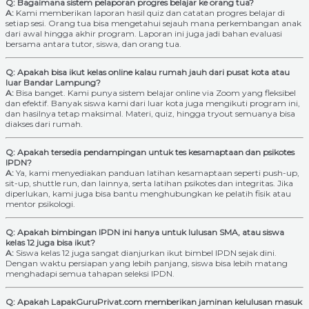
Q: Bagaimana sistem pelaporan progres belajar ke orang tua?
A:
Kami memberikan laporan hasil quiz dan catatan progres belajar di
setiap sesi. Orang tua bisa mengetahui sejauh mana perkembangan anak
dari awal hingga akhir program. Laporan ini juga jadi bahan evaluasi
bersama antara tutor, siswa, dan orang tua.
Q: Apakah bisa ikut kelas online kalau rumah jauh dari pusat kota atau
luar Bandar Lampung?
A:
Bisa banget. Kami punya sistem belajar online via Zoom yang fleksibel
dan efektif. Banyak siswa kami dari luar kota juga mengikuti program ini,
dan hasilnya tetap maksimal. Materi, quiz, hingga tryout semuanya bisa
diakses dari rumah.
Q: Apakah tersedia pendampingan untuk tes kesamaptaan dan psikotes
IPDN?
A:
Ya, kami menyediakan panduan latihan kesamaptaan seperti push-up,
sit-up, shuttle run, dan lainnya, serta latihan psikotes dan integritas. Jika
diperlukan, kami juga bisa bantu menghubungkan ke pelatih fisik atau
mentor psikologi.
Q: Apakah bimbingan IPDN ini hanya untuk lulusan SMA, atau siswa
kelas 12 juga bisa ikut?
A:
Siswa kelas 12 juga sangat dianjurkan ikut bimbel IPDN sejak dini.
Dengan waktu persiapan yang lebih panjang, siswa bisa lebih matang
menghadapi semua tahapan seleksi IPDN.
Q: Apakah LapakGuruPrivat.com memberikan jaminan kelulusan masuk