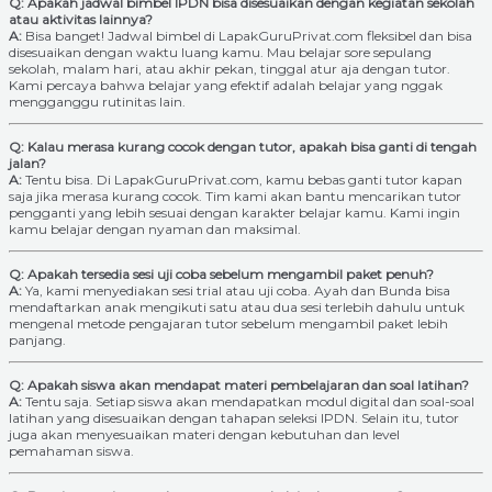
Q: Apakah jadwal bimbel IPDN bisa disesuaikan dengan kegiatan sekolah
atau aktivitas lainnya?
A:
Bisa banget! Jadwal bimbel di LapakGuruPrivat.com fleksibel dan bisa
disesuaikan dengan waktu luang kamu. Mau belajar sore sepulang
sekolah, malam hari, atau akhir pekan, tinggal atur aja dengan tutor.
Kami percaya bahwa belajar yang efektif adalah belajar yang nggak
mengganggu rutinitas lain.
Q: Kalau merasa kurang cocok dengan tutor, apakah bisa ganti di tengah
jalan?
A:
Tentu bisa. Di LapakGuruPrivat.com, kamu bebas ganti tutor kapan
saja jika merasa kurang cocok. Tim kami akan bantu mencarikan tutor
pengganti yang lebih sesuai dengan karakter belajar kamu. Kami ingin
kamu belajar dengan nyaman dan maksimal.
Q: Apakah tersedia sesi uji coba sebelum mengambil paket penuh?
A:
Ya, kami menyediakan sesi trial atau uji coba. Ayah dan Bunda bisa
mendaftarkan anak mengikuti satu atau dua sesi terlebih dahulu untuk
mengenal metode pengajaran tutor sebelum mengambil paket lebih
panjang.
Q: Apakah siswa akan mendapat materi pembelajaran dan soal latihan?
A:
Tentu saja. Setiap siswa akan mendapatkan modul digital dan soal-soal
latihan yang disesuaikan dengan tahapan seleksi IPDN. Selain itu, tutor
juga akan menyesuaikan materi dengan kebutuhan dan level
pemahaman siswa.