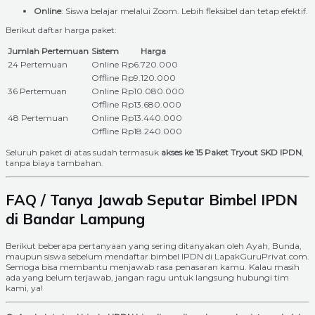
Online
: Siswa belajar melalui Zoom. Lebih fleksibel dan tetap efektif.
Berikut daftar harga paket:
Jumlah Pertemuan
Sistem
Harga
24 Pertemuan
Online
Rp6.720.000
Offline
Rp9.120.000
36 Pertemuan
Online
Rp10.080.000
Offline
Rp13.680.000
48 Pertemuan
Online
Rp13.440.000
Offline
Rp18.240.000
Seluruh paket di atas sudah termasuk
akses ke 15 Paket Tryout SKD IPDN
,
tanpa biaya tambahan.
FAQ / Tanya Jawab Seputar Bimbel IPDN
di Bandar Lampung
Berikut beberapa pertanyaan yang sering ditanyakan oleh Ayah, Bunda,
maupun siswa sebelum mendaftar bimbel IPDN di LapakGuruPrivat.com.
Semoga bisa membantu menjawab rasa penasaran kamu. Kalau masih
ada yang belum terjawab, jangan ragu untuk langsung hubungi tim
kami, ya!