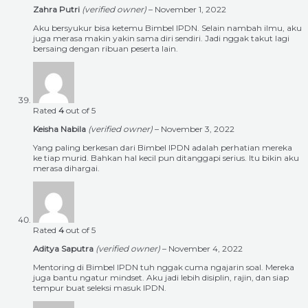
Zahra Putri
(verified owner)
–
November 1, 2022
Aku bersyukur bisa ketemu Bimbel IPDN. Selain nambah ilmu, aku
juga merasa makin yakin sama diri sendiri. Jadi nggak takut lagi
bersaing dengan ribuan peserta lain.
Rated
4
out of 5
Keisha Nabila
(verified owner)
–
November 3, 2022
Yang paling berkesan dari Bimbel IPDN adalah perhatian mereka
ke tiap murid. Bahkan hal kecil pun ditanggapi serius. Itu bikin aku
merasa dihargai.
Rated
4
out of 5
Aditya Saputra
(verified owner)
–
November 4, 2022
Mentoring di Bimbel IPDN tuh nggak cuma ngajarin soal. Mereka
juga bantu ngatur mindset. Aku jadi lebih disiplin, rajin, dan siap
tempur buat seleksi masuk IPDN.