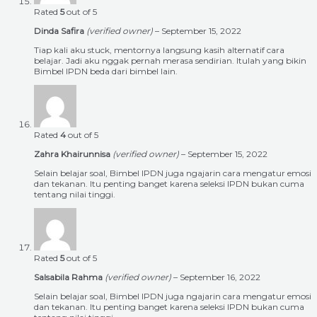
Rated
5
out of 5
Dinda Safira
(verified owner)
–
September 15, 2022
Tiap kali aku stuck, mentornya langsung kasih alternatif cara
belajar. Jadi aku nggak pernah merasa sendirian. Itulah yang bikin
Bimbel IPDN beda dari bimbel lain.
Rated
4
out of 5
Zahra Khairunnisa
(verified owner)
–
September 15, 2022
Selain belajar soal, Bimbel IPDN juga ngajarin cara mengatur emosi
dan tekanan. Itu penting banget karena seleksi IPDN bukan cuma
tentang nilai tinggi.
Rated
5
out of 5
Salsabila Rahma
(verified owner)
–
September 16, 2022
Selain belajar soal, Bimbel IPDN juga ngajarin cara mengatur emosi
dan tekanan. Itu penting banget karena seleksi IPDN bukan cuma