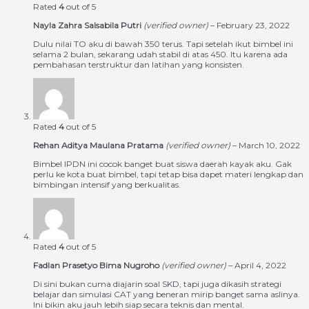
Rated
4
out of 5
Nayla Zahra Salsabila Putri
(verified owner)
–
February 23, 2022
Dulu nilai TO aku di bawah 350 terus. Tapi setelah ikut bimbel ini
selama 2 bulan, sekarang udah stabil di atas 450. Itu karena ada
pembahasan terstruktur dan latihan yang konsisten.
Rated
4
out of 5
Rehan Aditya Maulana Pratama
(verified owner)
–
March 10, 2022
Bimbel IPDN ini cocok banget buat siswa daerah kayak aku. Gak
perlu ke kota buat bimbel, tapi tetap bisa dapet materi lengkap dan
bimbingan intensif yang berkualitas.
Rated
4
out of 5
Fadlan Prasetyo Bima Nugroho
(verified owner)
–
April 4, 2022
Di sini bukan cuma diajarin soal SKD, tapi juga dikasih strategi
belajar dan simulasi CAT yang beneran mirip banget sama aslinya.
Ini bikin aku jauh lebih siap secara teknis dan mental.