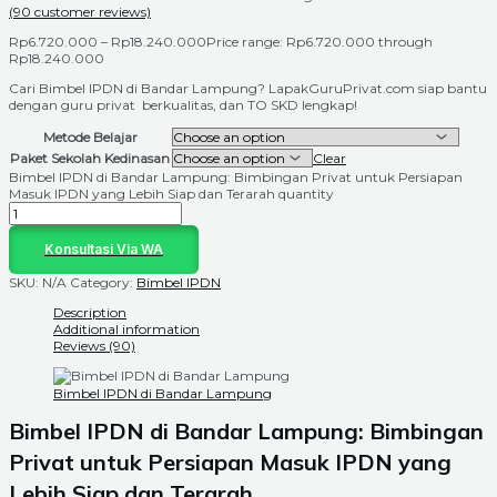
(
90
customer reviews)
Rp
6.720.000
–
Rp
18.240.000
Price range: Rp6.720.000 through
Rp18.240.000
Cari Bimbel IPDN di Bandar Lampung? LapakGuruPrivat.com siap bantu
dengan guru privat berkualitas, dan TO SKD lengkap!
Metode Belajar
Paket Sekolah Kedinasan
Clear
Bimbel IPDN di Bandar Lampung: Bimbingan Privat untuk Persiapan
Masuk IPDN yang Lebih Siap dan Terarah quantity
Konsultasi Via WA
SKU:
N/A
Category:
Bimbel IPDN
Description
Additional information
Reviews (90)
Bimbel IPDN di Bandar Lampung
Bimbel IPDN di Bandar Lampung: Bimbingan
Privat untuk Persiapan Masuk IPDN yang
Lebih Siap dan Terarah