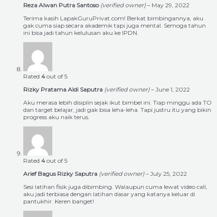
Reza Alwan Putra Santoso
(verified owner)
–
May 29, 2022
Terima kasih LapakGuruPrivat.com! Berkat bimbingannya, aku
gak cuma siap secara akademik tapi juga mental. Semoga tahun
ini bisa jadi tahun kelulusan aku ke IPDN.
Rated
4
out of 5
Rizky Pratama Aldi Saputra
(verified owner)
–
June 1, 2022
Aku merasa lebih disiplin sejak ikut bimbel ini. Tiap minggu ada TO
dan target belajar, jadi gak bisa leha-leha. Tapi justru itu yang bikin
progress aku naik terus.
Rated
4
out of 5
Arief Bagus Rizky Saputra
(verified owner)
–
July 25, 2022
Sesi latihan fisik juga dibimbing. Walaupun cuma lewat video call,
aku jadi terbiasa dengan latihan dasar yang katanya keluar di
pantukhir. Keren banget!