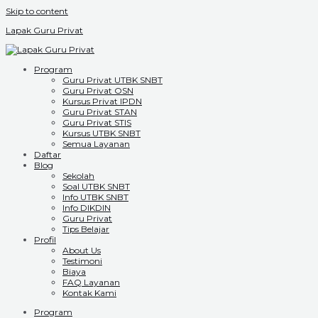
Skip to content
Lapak Guru Privat
Program
Guru Privat UTBK SNBT
Guru Privat OSN
Kursus Privat IPDN
Guru Privat STAN
Guru Privat STIS
Kursus UTBK SNBT
Semua Layanan
Daftar
Blog
Sekolah
Soal UTBK SNBT
Info UTBK SNBT
Info DIKDIN
Guru Privat
Tips Belajar
Profil
About Us
Testimoni
Biaya
FAQ Layanan
Kontak Kami
Program