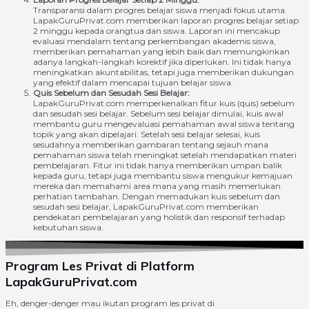
Transparansi dalam progres belajar siswa menjadi fokus utama.
LapakGuruPrivat.com memberikan laporan progres belajar setiap
2 minggu kepada orangtua dan siswa. Laporan ini mencakup
evaluasi mendalam tentang perkembangan akademis siswa,
memberikan pemahaman yang lebih baik dan memungkinkan
adanya langkah-langkah korektif jika diperlukan. Ini tidak hanya
meningkatkan akuntabilitas, tetapi juga memberikan dukungan
yang efektif dalam mencapai tujuan belajar siswa.
Quis Sebelum dan Sesudah Sesi Belajar:
LapakGuruPrivat.com memperkenalkan fitur kuis (quis) sebelum
dan sesudah sesi belajar. Sebelum sesi belajar dimulai, kuis awal
membantu guru mengevaluasi pemahaman awal siswa tentang
topik yang akan dipelajari. Setelah sesi belajar selesai, kuis
sesudahnya memberikan gambaran tentang sejauh mana
pemahaman siswa telah meningkat setelah mendapatkan materi
pembelajaran. Fitur ini tidak hanya memberikan umpan balik
kepada guru, tetapi juga membantu siswa mengukur kemajuan
mereka dan memahami area mana yang masih memerlukan
perhatian tambahan. Dengan memadukan kuis sebelum dan
sesudah sesi belajar, LapakGuruPrivat.com memberikan
pendekatan pembelajaran yang holistik dan responsif terhadap
kebutuhan siswa.
Program Les Privat di Platform
LapakGuruPrivat.com
Eh, denger-denger mau ikutan program les privat di