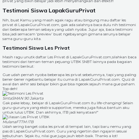
privat yang bikin belajar jadi lebih menyenangkan dan efektif!
Testimoni Siswa LapakGuruPrivat
Nih, buat Kamu yang masih agak ragu atau bingung mau daftar les
privat di LapakGuruPrivat.com, gak ada salahnya baca dulu nih testimoni
dari beberapa teman sebaya yang udah nyoba. Jujur aja, baca testimoni
bisa jadi semacam ‘preview’ buat ngebayangin gimana serunya belajar
sama guru-guru kita.
Testimoni Siswa Les Privat
Masih ragu unutk daftar Les Privat di LapakGuruPrivat.com,silahkan baca
testimoni dari teman-teman pejuang UTBK SNBT lainnya pada bagaian
testimoni berikut:
Gue udah pernah nyoba beberapa les privat sebelumnya, tapi yang paling
bener-bener ngebantu belajar itu cuma di LapakGuruPrivat.com. Quiz di
awal dan akhir sesi belajar bikin gue bisa ngecek sejauh mana gue paham.
Top deh!
Sinta
SMAN 90 Jakarta
Gak pake lebay, belajar di LapakGuruPrivat.com itu life-changing! Selain
guru-gurunya yang ekstra supportive, mereka juga fokus bantuin aku
untuk lulus UTBK. Dan akhirnya, ITB jadi kenyataan!"
Mulana
FTTM ITB
Udah sering banget coba les privat di tempat lain, tapi baru nemu yang
pas di LapakGuruPrivat.com. Guru yang ngertiin dan ngajarin sesuai
kebutuhan. Sejak itu, nilai gue juga jauh lebih baik. Thanks a lot!