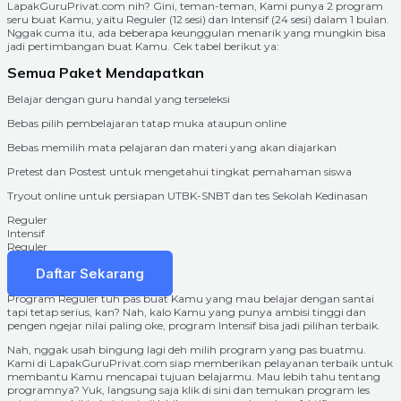
LapakGuruPrivat.com nih? Gini, teman-teman, Kami punya 2 program
seru buat Kamu, yaitu Reguler (12 sesi) dan Intensif (24 sesi) dalam 1 bulan.
Nggak cuma itu, ada beberapa keunggulan menarik yang mungkin bisa
jadi pertimbangan buat Kamu. Cek tabel berikut ya:
Semua Paket Mendapatkan
Belajar dengan guru handal yang terseleksi
Bebas pilih pembelajaran tatap muka ataupun online
Bebas memilih mata pelajaran dan materi yang akan diajarkan
Pretest dan Postest untuk mengetahui tingkat pemahaman siswa
Tryout online untuk persiapan UTBK-SNBT dan tes Sekolah Kedinasan
Reguler
Intensif
Reguler
Intensif
Daftar Sekarang
Program Reguler tuh pas buat Kamu yang mau belajar dengan santai
tapi tetap serius, kan? Nah, kalo Kamu yang punya ambisi tinggi dan
pengen ngejar nilai paling oke, program Intensif bisa jadi pilihan terbaik.
Nah, nggak usah bingung lagi deh milih program yang pas buatmu.
Kami di LapakGuruPrivat.com siap memberikan pelayanan terbaik untuk
membantu Kamu mencapai tujuan belajarmu. Mau lebih tahu tentang
programnya? Yuk, langsung saja klik di sini dan temukan program les