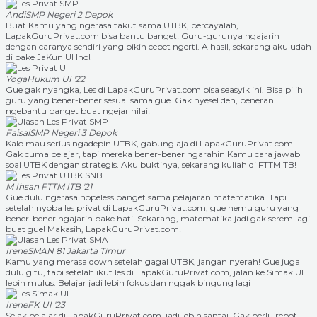
Andi
SMP Negeri 2 Depok
Buat Kamu yang ngerasa takut sama UTBK, percayalah,
LapakGuruPrivat.com bisa bantu banget! Guru-gurunya ngajarin
dengan caranya sendiri yang bikin cepet ngerti. Alhasil, sekarang aku udah
di pake JaKun UI lho!
Yoga
Hukum UI '22
Gue gak nyangka, Les di LapakGuruPrivat.com bisa seasyik ini. Bisa pilih
guru yang bener-bener sesuai sama gue. Gak nyesel deh, beneran
ngebantu banget buat ngejar nilai!
Faisal
SMP Negeri 3 Depok
Kalo mau serius ngadepin UTBK, gabung aja di LapakGuruPrivat.com.
Gak cuma belajar, tapi mereka bener-bener ngarahin Kamu cara jawab
soal UTBK dengan strategis. Aku buktinya, sekarang kuliah di FTTMITB!
M Ihsan
FTTM ITB '21
Gue dulu ngerasa hopeless banget sama pelajaran matematika. Tapi
setelah nyoba les privat di LapakGuruPrivat.com, gue nemu guru yang
bener-bener ngajarin pake hati. Sekarang, matematika jadi gak serem lagi
buat gue! Makasih, LapakGuruPrivat.com!
Irene
SMAN 81 Jakarta Timur
Kamu yang merasa down setelah gagal UTBK, jangan nyerah! Gue juga
dulu gitu, tapi setelah ikut les di LapakGuruPrivat.com, jalan ke Simak UI
lebih mulus. Belajar jadi lebih fokus dan nggak bingung lagi
Irene
FK UI '23
Sejak belajar di LapakGuruPrivat.com, jadi lebih santai. Gak perlu repot