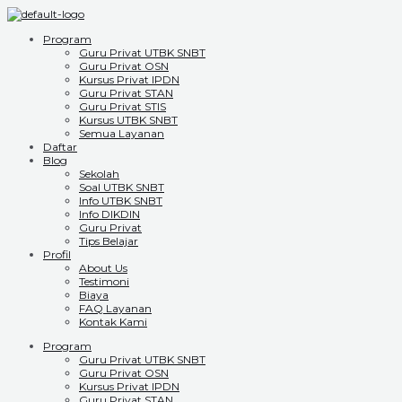
Program
Guru Privat UTBK SNBT
Guru Privat OSN
Kursus Privat IPDN
Guru Privat STAN
Guru Privat STIS
Kursus UTBK SNBT
Semua Layanan
Daftar
Blog
Sekolah
Soal UTBK SNBT
Info UTBK SNBT
Info DIKDIN
Guru Privat
Tips Belajar
Profil
About Us
Testimoni
Biaya
FAQ Layanan
Kontak Kami
Program
Guru Privat UTBK SNBT
Guru Privat OSN
Kursus Privat IPDN
Guru Privat STAN