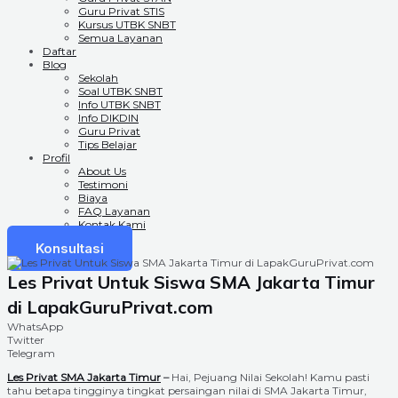
Guru Privat STIS
Kursus UTBK SNBT
Semua Layanan
Daftar
Blog
Sekolah
Soal UTBK SNBT
Info UTBK SNBT
Info DIKDIN
Guru Privat
Tips Belajar
Profil
About Us
Testimoni
Biaya
FAQ Layanan
Kontak Kami
Konsultasi
Les Privat Untuk Siswa SMA Jakarta Timur
di LapakGuruPrivat.com
WhatsApp
Twitter
Telegram
Les Privat SMA Jakarta Timur
–
Hai, Pejuang Nilai Sekolah! Kamu pasti
tahu betapa tingginya tingkat persaingan nilai di SMA Jakarta Timur,