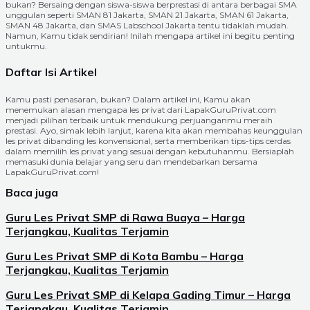
bukan? Bersaing dengan siswa-siswa berprestasi di antara berbagai SMA
unggulan seperti SMAN 81 Jakarta, SMAN 21 Jakarta, SMAN 61 Jakarta,
SMAN 48 Jakarta, dan SMAS Labschool Jakarta tentu tidaklah mudah.
Namun, Kamu tidak sendirian! Inilah mengapa artikel ini begitu penting
untukmu.
Daftar Isi Artikel
Kamu pasti penasaran, bukan? Dalam artikel ini, Kamu akan
menemukan alasan mengapa les privat dari LapakGuruPrivat.com
menjadi pilihan terbaik untuk mendukung perjuanganmu meraih
prestasi. Ayo, simak lebih lanjut, karena kita akan membahas keunggulan
les privat dibanding les konvensional, serta memberikan tips-tips cerdas
dalam memilih les privat yang sesuai dengan kebutuhanmu. Bersiaplah
memasuki dunia belajar yang seru dan mendebarkan bersama
LapakGuruPrivat.com!
Baca juga
Guru Les Privat SMP di Rawa Buaya – Harga
Terjangkau, Kualitas Terjamin
Guru Les Privat SMP di Kota Bambu – Harga
Terjangkau, Kualitas Terjamin
Guru Les Privat SMP di Kelapa Gading Timur – Harga
Terjangkau, Kualitas Terjamin