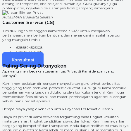
datang ke tempat les, bisa belajar di rumah aja. Guru-gurunya juga
pinter-pinter, ngejelasin pelajaran jadi lebih gampang dimengerti
Aulia
SMAN 8 Jakarta Selatan
Customer Service (CS)
Tim dukungan pelanggan kami tersedia 24/7 untuk menjawab
pertanyaan, memberikan bantuan, dan menangani masalah apa pun
yang mungkin timbul.
+6285894525108
+6285894525108
Konsultasi
Paling Sering Ditanyakan
Apa yang membedakan Layanan Les Privat di Kami dengan yang
lainnya?
Kami membedakan diri dengan menyediakan guru privat berkualitas
tinggi yang telah melewati proses seleksi ketat. Guru-guru kami memiliki
pengalaman yang luas dan didukung oleh kurikulum terkini. Kami juga
memberikan fleksibilitas pilihan materi pembelajaran agar sesuai dengan
kebutuhan unik setiap siswa.
Berapa biaya yang dikenakan untuk Layanan Les Privat di Kami?
Biaya les privat di Kami bervariasi tergantung pada tingkat kesulitan
mata pelajaran, tingkat pendidikan siswa, dan lokasi. Kami menawarkan
harga yang kompetitif dan transparan. Anda dapat melihat estimasi biaya
langsung di platform kami sebelum memutuskan untuk memilih guru