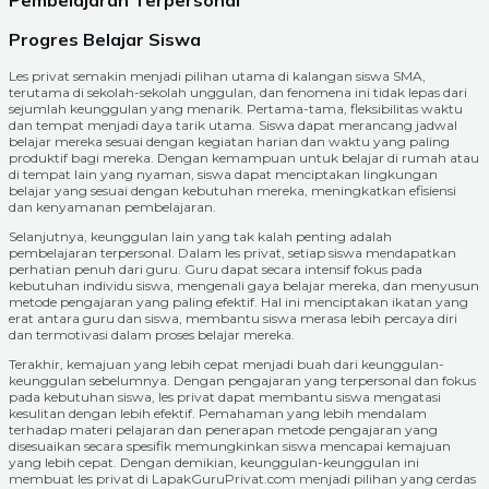
Pembelajaran Terpersonal
Progres Belajar Siswa
Les privat semakin menjadi pilihan utama di kalangan siswa SMA,
terutama di sekolah-sekolah unggulan, dan fenomena ini tidak lepas dari
sejumlah keunggulan yang menarik. Pertama-tama, fleksibilitas waktu
dan tempat menjadi daya tarik utama. Siswa dapat merancang jadwal
belajar mereka sesuai dengan kegiatan harian dan waktu yang paling
produktif bagi mereka. Dengan kemampuan untuk belajar di rumah atau
di tempat lain yang nyaman, siswa dapat menciptakan lingkungan
belajar yang sesuai dengan kebutuhan mereka, meningkatkan efisiensi
dan kenyamanan pembelajaran.
Selanjutnya, keunggulan lain yang tak kalah penting adalah
pembelajaran terpersonal. Dalam les privat, setiap siswa mendapatkan
perhatian penuh dari guru. Guru dapat secara intensif fokus pada
kebutuhan individu siswa, mengenali gaya belajar mereka, dan menyusun
metode pengajaran yang paling efektif. Hal ini menciptakan ikatan yang
erat antara guru dan siswa, membantu siswa merasa lebih percaya diri
dan termotivasi dalam proses belajar mereka.
Terakhir, kemajuan yang lebih cepat menjadi buah dari keunggulan-
keunggulan sebelumnya. Dengan pengajaran yang terpersonal dan fokus
pada kebutuhan siswa, les privat dapat membantu siswa mengatasi
kesulitan dengan lebih efektif. Pemahaman yang lebih mendalam
terhadap materi pelajaran dan penerapan metode pengajaran yang
disesuaikan secara spesifik memungkinkan siswa mencapai kemajuan
yang lebih cepat. Dengan demikian, keunggulan-keunggulan ini
membuat les privat di LapakGuruPrivat.com menjadi pilihan yang cerdas