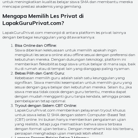
untuk meningkatkan kualitas belajar siswa SMA dan membantu mereka
mencapai prestasi akademis yang gemilang.
Mengapa Memilih Les Privat di
LapakGuruPrivat.com?
LapakGuruPrivat.com menonjol di antara platform les privat lainnya
dengan berbagai keunggulan yang ditawarkannya:
Bisa Online dan Offline:
Siswa diberikan keleluasaan untuk memilih apakah ingin
mengikuti les secara online atau offline sesuai dengan preferensi dan
kebutuhan mereka. Dengan dukungan teknologi, platform ini
memberikan fleksibilitas bagi siswa untuk belajar di mana saja, baik
itu di rumah atau di tempat lain yang dianggap paling nyaman.
Bebas Pilih dan Ganti Guru:
Kebebasan memilih guru adalah salah satu keunggulan yang
signifikan. Siswa memiliki kesempatan untuk memilih guru yang
sesuai dengan gaya belajar dan kebutuhan mereka. Selain itu, jika
siswa merasa tidak cocok dengan guru tertentu, mereka dapat
dengan mudah mengganti guru tanpa kendala, sehingga proses
pembelajaran tetap optimal.
Tryout dengan Sistem CBT Online:
LapakGuruPrivat.com memberikan pelayanan tryout khusus
untuk siswa kelas 12 SMA dengan sistem Computer-Based Test
(CBT) online. Ini bukan hanya memberikan pengalaman ujian
yang realistis, tetapi juga memastikan bahwa siswa terbiasa
dengan format ujian terbaru. Dengan memahami kisi-kisi terbaru,
persiapan menghadapi ujian menjadi lebih efektif.
Laporan Progres Belajar Setiap 2 Minggu: