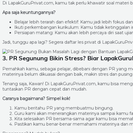
Di LapakGuruPrivat.com, kamu tak perlu khawatir soal materi 
Apa saja keuntungannya?
Belajar lebih terarah dan efektif: Kamu jadi lebih fokus 
Ikuti perkembangan kurikulum: Kamu tidak ketinggalan in
Persiapan matang: Kamu akan lebih percaya diri saat uji
Jadi, tunggu apa lagi? Segera daftar les privat di LapakGuruPri
3. PR Segunung Bikin Stress? Biar LapakGuruP
Pernahkah kamu, sebagai pelajar, dibebani dengan PR yang me
materinya belum dikuasai dengan baik, makin stres dan pusing s
Tenang saja, Kawan! Di LapakGuruPrivat.com, kamu bisa mengu
tuntaskan PR dengan cepat dan mudah.
Caranya bagaimana? Simpel kok!
Kamu beritahu PR yang membuatmu bingung.
Guru kami akan menerangkan materinya sampai kamu f
Kita selesaikan PR bersama-sama agar kamu bisa memah
Pastikan kamu benar-benar memahami materinya dan m