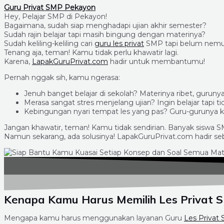
Guru Privat SMP Pekayon
Hey, Pelajar SMP di Pekayon!
Bagaimana, sudah siap menghadapi ujian akhir semester?
Sudah rajin belajar tapi masih bingung dengan materinya?
Sudah keliling-keliling cari
guru les privat
SMP tapi belum nemu 
Tenang aja, teman! Kamu tidak perlu khawatir lagi.
Karena,
LapakGuruPrivat.com
hadir untuk membantumu!
Pernah nggak sih, kamu ngerasa:
Jenuh banget belajar di sekolah? Materinya ribet, gurun
Merasa sangat stres menjelang ujian? Ingin belajar tapi t
Kebingungan nyari tempat les yang pas? Guru-gurunya ka
Jangan khawatir, teman! Kamu tidak sendirian. Banyak siswa 
Namun sekarang, ada solusinya! LapakGuruPrivat.com hadir seb
Kenapa Kamu Harus Memilih Les Privat 
Mengapa kamu harus menggunakan layanan Guru
Les Privat