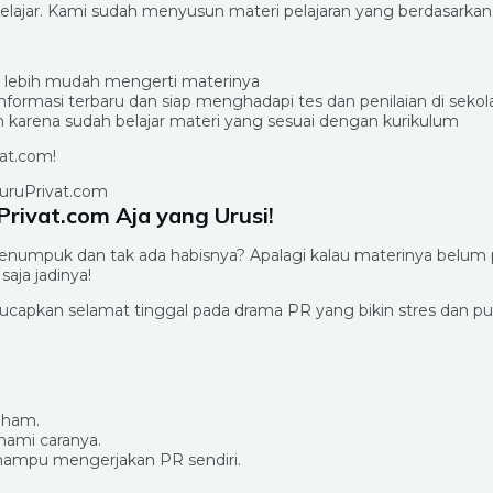
belajar. Kami sudah menyusun materi pelajaran yang berdasarkan
dan lebih mudah mengerti materinya
formasi terbaru dan siap menghadapi tes dan penilaian di sekol
an karena sudah belajar materi yang sesuai dengan kurikulum
vat.com!
rivat.com Aja yang Urusi!
numpuk dan tak ada habisnya? Apalagi kalau materinya belum pa
aja jadinya!
capkan selamat tinggal pada drama PR yang bikin stres dan pus
aham.
ami caranya.
ampu mengerjakan PR sendiri.