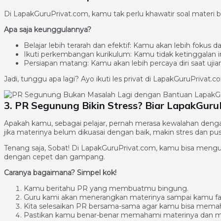
Di LapakGuruPrivat.com, kamu tak perlu khawatir soal materi 
Apa saja keunggulannya?
Belajar lebih terarah dan efektif: Kamu akan lebih fokus
Ikuti perkembangan kurikulum: Kamu tidak ketinggalan in
Persiapan matang: Kamu akan lebih percaya diri saat uji
Jadi, tunggu apa lagi? Ayo ikuti les privat di LapakGuruPrivat.
3. PR Segunung Bikin Stress? Biar LapakGuruP
Apakah kamu, sebagai pelajar, pernah merasa kewalahan denga
jika materinya belum dikuasai dengan baik, makin stres dan pusi
Tenang saja, Sobat! Di LapakGuruPrivat.com, kamu bisa mengu
dengan cepet dan gampang.
Caranya bagaimana? Simpel kok!
Kamu beritahu PR yang membuatmu bingung.
Guru kami akan menerangkan materinya sampai kamu f
Kita selesaikan PR bersama-sama agar kamu bisa memah
Pastikan kamu benar-benar memahami materinya dan m