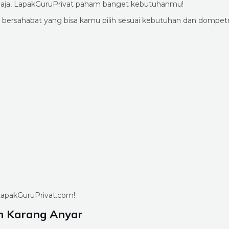
ng aja, LapakGuruPrivat paham banget kebutuhanmu!
a bersahabat yang bisa kamu pilih sesuai kebutuhan dan dompe
i LapakGuruPrivat.com!
h Karang Anyar