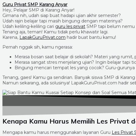
Guru Privat SMP Karang Anyar
Hey, Pelajar SMP di Karang Anyar!
Gimana nih, udah siap buat hadapi ujian akhir semester?
Udah rajin belajar tapi masih bingung dengan materinya?
Udah keliling-keliling cari
guru les privat
SMP tapi belum nemu y
Tenang aja, teman! Kamu tidak perlu khawatir lagi.
Karena,
LapakGuruPrivat.com
hadir buat bantu kamu!
Pernah nggak sih, kamu ngerasa:
Merasa bosan saat belajar di sekolah? Materi yang rumit, 
Merasa sangat stres menjelang ujian? Ingin belajar tapi t
Bingung mencari tempat les yang cocok? Guru-gurunya k
Tenang, gaes! Kamu ga sendirian. Banyak siswa SMP di Karang
Namun sekarang, ada solusinya! LapakGuruPrivat.com hadir seba
Kenapa Kamu Harus Memilih Les Privat d
Mengapa kamu harus menggunakan layanan Guru
Les Privat