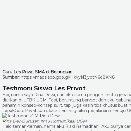
Guru Les Privat SMA di Bojongsari
Sumber:
https://maps.app.goo.gl/HkvyN3jyptN6o8KN8
Testimoni Siswa Les Privat
Hai, nama saya Rina Dewi, dan aku cuma pengen cerita gimana
diujikan di UTBK UGM. Tapi, beruntung banget deh aku gabung 
pahamin konsep-konsep sulit, tapi juga kasih tips khusus buat
LapakGuruPrivat.com, kalian emang bikin perjalanan menuju UGM
Rina Dewi
Jurusan Ilmu Komunikasi UGM
Halo teman-teman, nama aku Rizki Ramadhani. Aku punya ceri