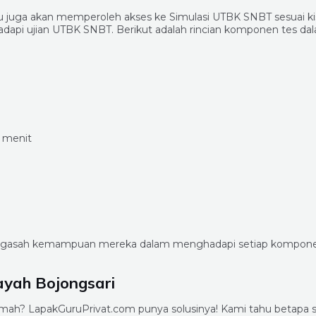
u juga akan memperoleh akses ke Simulasi UTBK SNBT sesuai kis
adapi ujian UTBK SNBT. Berikut adalah rincian komponen tes d
 menit
engasah kemampuan mereka dalam menghadapi setiap kompone
ayah Bojongsari
umah? LapakGuruPrivat.com punya solusinya! Kami tahu betapa si