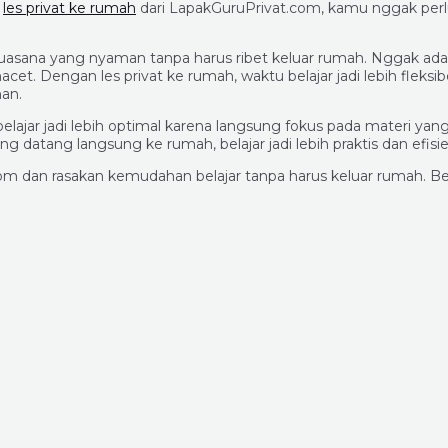
n
les privat ke rumah
dari LapakGuruPrivat.com, kamu nggak perlu 
suasana yang nyaman tanpa harus ribet keluar rumah. Nggak ada 
acet. Dengan les privat ke rumah, waktu belajar jadi lebih fleks
han.
 belajar jadi lebih optimal karena langsung fokus pada materi ya
atang langsung ke rumah, belajar jadi lebih praktis dan efisien
om dan rasakan kemudahan belajar tanpa harus keluar rumah. Be