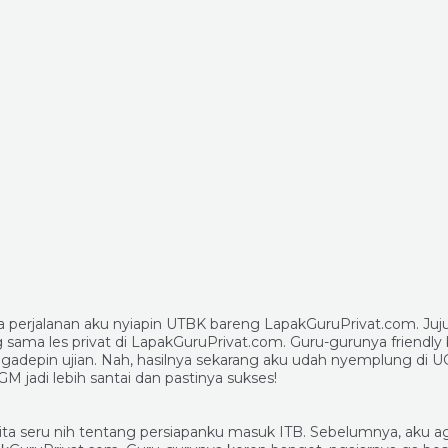
 perjalanan aku nyiapin UTBK bareng LapakGuruPrivat.com. Juj
sama les privat di LapakGuruPrivat.com. Guru-gurunya friendly
 ngadepin ujian. Nah, hasilnya sekarang aku udah nyemplung di U
 jadi lebih santai dan pastinya sukses!
ta seru nih tentang persiapanku masuk ITB. Sebelumnya, aku 