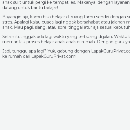
anak sulit untuk pergi ke tempat les. Makanya, dengan layana
datang untuk bantu belajar!
Bayangin aja, kamu bisa belajar di ruang tamu sendiri dengan 
stres. Apalagi kalau cuaca lagi nggak bersahabat atau jalanan m
anak. Mau pagi, siang, atau sore, tinggal atur aja sesuai kebutu
Selain itu, nggak ada lagi waktu yang terbuang di jalan. Waktu
memantau proses belajar anak-anak di rumah. Dengan guru yang d
Jadi, tunggu apa lagi? Yuk, gabung dengan LapakGuruPrivat.c
ke rumah dari LapakGuruPrivat.com!