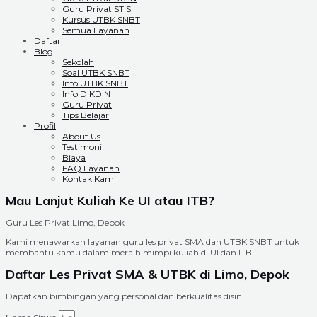
Guru Privat STIS
Kursus UTBK SNBT
Semua Layanan
Daftar
Blog
Sekolah
Soal UTBK SNBT
Info UTBK SNBT
Info DIKDIN
Guru Privat
Tips Belajar
Profil
About Us
Testimoni
Biaya
FAQ Layanan
Kontak Kami
Mau Lanjut Kuliah Ke UI atau ITB?
Guru Les Privat Limo, Depok
Kami menawarkan layanan guru les privat SMA dan UTBK SNBT untuk
membantu kamu dalam meraih mimpi kuliah di UI dan ITB.
Daftar Les Privat SMA & UTBK di Limo, Depok
Dapatkan bimbingan yang personal dan berkualitas disini