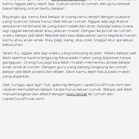
kamu nggak perlu repot lagi. Cukup santai di rumah, dan guru terbaik
bakal datang untuk bantu belajar!
Bayangin aja, kamu bisa belajar di ruang tamu sendiri dengan suasana
yang nyaman tanpa harus ribet keluar rumah. Nggak ada lagi drama
perjalanan ke tempat les yang bikin capek dan stres. Apalagi kalau cuaca
lagi nggak bersahabat atau jalanan macet. Dengan les privat ke rumah,
waktu belajar jadi lebih fleksibel dan bisa disesuaikan sama kegiatan harian
kamu atau anak-anak. Mau pagi, siang, atau sore, tinggal atur aja sesuai
kebutuhan.
Selain itu, nggak ada lagi waktu yang terbuang di jalan. Waktu belajar jadi
lebih optimal karena langsung fokus pada materi yang diajarkan tanpa
gangguan. Orang tua juga bisa lebih mudah memantau proses belajar
anak-anak di rumah. Dengan guru yang datang langsung ke rumah,
belajar jadi lebih praktis dan efisien, bikin kamu lebih fokus pada materi
yang diajarkan.
Jadi, tunggu apa lagi? Yuk, gabung dengan LapakGuruPrivat.com dan
rasakan kemudahan belajar tanpa harus keluar rumah. Belajar jadi lebih
menyenangkan dan efektif dengan
guru privat
ke rumah dari
LapakGuruPrivat.com!