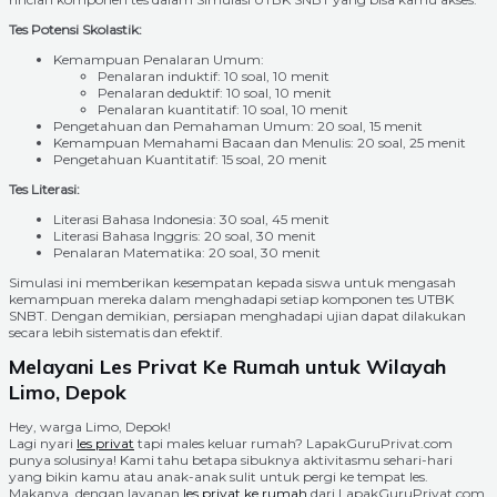
Tes Potensi Skolastik:
Kemampuan Penalaran Umum:
Penalaran induktif: 10 soal, 10 menit
Penalaran deduktif: 10 soal, 10 menit
Penalaran kuantitatif: 10 soal, 10 menit
Pengetahuan dan Pemahaman Umum: 20 soal, 15 menit
Kemampuan Memahami Bacaan dan Menulis: 20 soal, 25 menit
Pengetahuan Kuantitatif: 15 soal, 20 menit
Tes Literasi:
Literasi Bahasa Indonesia: 30 soal, 45 menit
Literasi Bahasa Inggris: 20 soal, 30 menit
Penalaran Matematika: 20 soal, 30 menit
Simulasi ini memberikan kesempatan kepada siswa untuk mengasah
kemampuan mereka dalam menghadapi setiap komponen tes UTBK
SNBT. Dengan demikian, persiapan menghadapi ujian dapat dilakukan
secara lebih sistematis dan efektif.
Melayani Les Privat Ke Rumah untuk Wilayah
Limo, Depok
Hey, warga Limo, Depok!
Lagi nyari
les privat
tapi males keluar rumah? LapakGuruPrivat.com
punya solusinya! Kami tahu betapa sibuknya aktivitasmu sehari-hari
yang bikin kamu atau anak-anak sulit untuk pergi ke tempat les.
Makanya, dengan layanan
les privat ke rumah
dari LapakGuruPrivat.com,