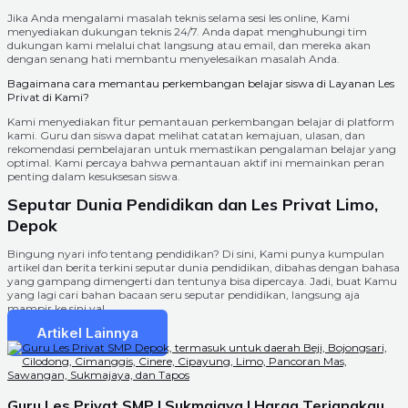
Jika Anda mengalami masalah teknis selama sesi les online, Kami
menyediakan dukungan teknis 24/7. Anda dapat menghubungi tim
dukungan kami melalui chat langsung atau email, dan mereka akan
dengan senang hati membantu menyelesaikan masalah Anda.
Bagaimana cara memantau perkembangan belajar siswa di Layanan Les
Privat di Kami?
Kami menyediakan fitur pemantauan perkembangan belajar di platform
kami. Guru dan siswa dapat melihat catatan kemajuan, ulasan, dan
rekomendasi pembelajaran untuk memastikan pengalaman belajar yang
optimal. Kami percaya bahwa pemantauan aktif ini memainkan peran
penting dalam kesuksesan siswa.
Seputar Dunia Pendidikan dan Les Privat Limo,
Depok
Bingung nyari info tentang pendidikan? Di sini, Kami punya kumpulan
artikel dan berita terkini seputar dunia pendidikan, dibahas dengan bahasa
yang gampang dimengerti dan tentunya bisa dipercaya. Jadi, buat Kamu
yang lagi cari bahan bacaan seru seputar pendidikan, langsung aja
mampir ke sini ya!
Artikel Lainnya
Guru Les Privat SMP | Sukmajaya | Harga Terjangkau,