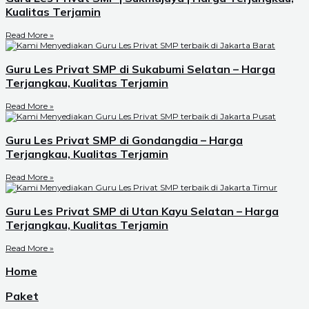
Kualitas Terjamin
Read More »
Guru Les Privat SMP di Sukabumi Selatan – Harga
Terjangkau, Kualitas Terjamin
Read More »
Guru Les Privat SMP di Gondangdia – Harga
Terjangkau, Kualitas Terjamin
Read More »
Guru Les Privat SMP di Utan Kayu Selatan – Harga
Terjangkau, Kualitas Terjamin
Read More »
Home
Paket