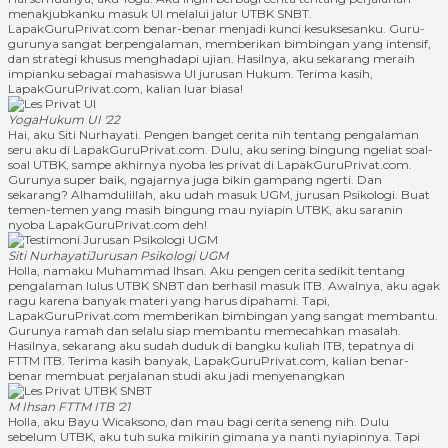
menakjubkanku masuk UI melalui jalur UTBK SNBT.
LapakGuruPrivat.com benar-benar menjadi kunci kesuksesanku. Guru-
gurunya sangat berpengalaman, memberikan bimbingan yang intensif,
dan strategi khusus menghadapi ujian. Hasilnya, aku sekarang meraih
impianku sebagai mahasiswa UI jurusan Hukum. Terima kasih,
LapakGuruPrivat.com, kalian luar biasa!
Yoga
Hukum UI '22
Hai, aku Siti Nurhayati. Pengen banget cerita nih tentang pengalaman
seru aku di LapakGuruPrivat.com. Dulu, aku sering bingung ngeliat soal-
soal UTBK, sampe akhirnya nyoba les privat di LapakGuruPrivat.com.
Gurunya super baik, ngajarnya juga bikin gampang ngerti. Dan
sekarang? Alhamdulillah, aku udah masuk UGM, jurusan Psikologi. Buat
temen-temen yang masih bingung mau nyiapin UTBK, aku saranin
nyoba LapakGuruPrivat.com deh!
Siti Nurhayati
Jurusan Psikologi UGM
Holla, namaku Muhammad Ihsan. Aku pengen cerita sedikit tentang
pengalaman lulus UTBK SNBT dan berhasil masuk ITB. Awalnya, aku agak
ragu karena banyak materi yang harus dipahami. Tapi,
LapakGuruPrivat.com memberikan bimbingan yang sangat membantu.
Gurunya ramah dan selalu siap membantu memecahkan masalah.
Hasilnya, sekarang aku sudah duduk di bangku kuliah ITB, tepatnya di
FTTM ITB. Terima kasih banyak, LapakGuruPrivat.com, kalian benar-
benar membuat perjalanan studi aku jadi menyenangkan
M Ihsan
FTTM ITB '21
Holla, aku Bayu Wicaksono, dan mau bagi cerita seneng nih. Dulu
sebelum UTBK, aku tuh suka mikirin gimana ya nanti nyiapinnya. Tapi