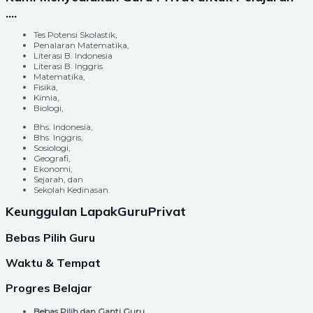
....
Tes Potensi Skolastik,
Penalaran Matematika,
Literasi B. Indonesia
Literasi B. Inggris
Matematika,
Fisika,
Kimia,
Biologi,
Bhs. Indonesia,
Bhs. Inggris,
Sosiologi,
Geografi,
Ekonomi,
Sejarah, dan
Sekolah Kedinasan.
Keunggulan LapakGuruPrivat
Bebas Pilih Guru
Waktu & Tempat
Progres Belajar
Bebas Pilih dan Ganti Guru