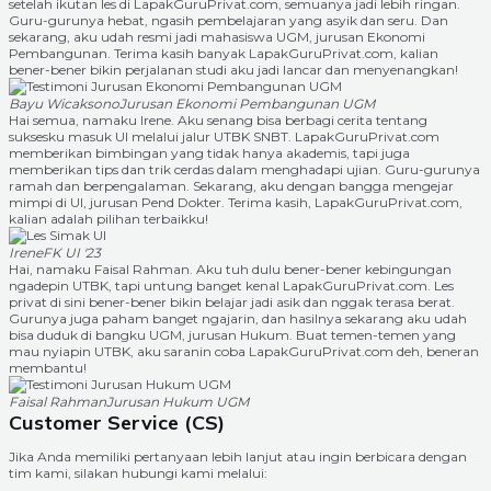
setelah ikutan les di LapakGuruPrivat.com, semuanya jadi lebih ringan.
Guru-gurunya hebat, ngasih pembelajaran yang asyik dan seru. Dan
sekarang, aku udah resmi jadi mahasiswa UGM, jurusan Ekonomi
Pembangunan. Terima kasih banyak LapakGuruPrivat.com, kalian
bener-bener bikin perjalanan studi aku jadi lancar dan menyenangkan!
Bayu Wicaksono
Jurusan Ekonomi Pembangunan UGM
Hai semua, namaku Irene. Aku senang bisa berbagi cerita tentang
suksesku masuk UI melalui jalur UTBK SNBT. LapakGuruPrivat.com
memberikan bimbingan yang tidak hanya akademis, tapi juga
memberikan tips dan trik cerdas dalam menghadapi ujian. Guru-gurunya
ramah dan berpengalaman. Sekarang, aku dengan bangga mengejar
mimpi di UI, jurusan Pend Dokter. Terima kasih, LapakGuruPrivat.com,
kalian adalah pilihan terbaikku!
Irene
FK UI '23
Hai, namaku Faisal Rahman. Aku tuh dulu bener-bener kebingungan
ngadepin UTBK, tapi untung banget kenal LapakGuruPrivat.com. Les
privat di sini bener-bener bikin belajar jadi asik dan nggak terasa berat.
Gurunya juga paham banget ngajarin, dan hasilnya sekarang aku udah
bisa duduk di bangku UGM, jurusan Hukum. Buat temen-temen yang
mau nyiapin UTBK, aku saranin coba LapakGuruPrivat.com deh, beneran
membantu!
Faisal Rahman
Jurusan Hukum UGM
Customer Service (CS)
Jika Anda memiliki pertanyaan lebih lanjut atau ingin berbicara dengan
tim kami, silakan hubungi kami melalui: