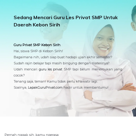
Sedang Mencari Guru Les Privat SMP Untuk
Daerah Kebon Sirih
Guru Privat SMP Kebon Sirih
Hai, siswa SMP di Kebon Sirih!
Bagaimana nih, udah siap buat hadapi ujian akhir semester?
Sudah rajin belajar tapi masih bingung dengan materinya?
Udah mencari
guru les privat
SMP tapi belum menemukan yang
cocok?
Tenang saja, teman! Kamu tidak perlu khawatir lagi.
Soalnya,
LapakGuruPrivat.com
hadir untuk membantumu!
Pernah nggak sih, kamu ngerasa: