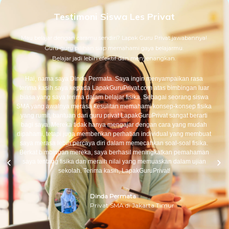
Testimoni Siswa Les Privat
Mau belajar dengan caramu sendiri? Lapak Guru Privat jawabannya!
Guru-guru pilihan siap memahami gaya belajarmu.
Belajar jadi lebih efektif dan menyenangkan.
Hai, nama saya Dinda Permata. Saya ingin menyampaikan rasa
terima kasih saya kepada LapakGuruPrivat.com atas bimbingan luar
biasa yang saya terima dalam belajar fisika. Sebagai seorang siswa
SMA yang awalnya merasa kesulitan memahami konsep-konsep fisika
yang rumit, bantuan dari guru privat LapakGuruPrivat sangat berarti
bagi saya. Mereka tidak hanya mengajar dengan cara yang mudah
dipahami, tetapi juga memberikan perhatian individual yang membuat
saya merasa lebih percaya diri dalam memecahkan soal-soal fisika.
Berkat bimbingan mereka, saya berhasil meningkatkan pemahaman
saya tentang fisika dan meraih nilai yang memuaskan dalam ujian
sekolah. Terima kasih, LapakGuruPrivat!
Dinda Permata
Privat SMA di Jakarta Timur