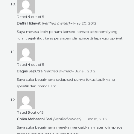
Rated
4
out of 5
Daffa Hidayat
(verified owner)
–
May 20, 2012
Saya merasa lebih paham konsep-konsep astronomi yang
rumit sejak ikut kelas persiapan olimpiade di lapakguruprivat.
Rated
4
out of 5
Bagas Saputra
(verified owner)
–
June 1, 2012
Saya suka bagaimana setiap sesi punya fokus topik yang
spesifik dan mendalam.
Rated
5
out of 5
Chika Maharani Sari
(verified owner)
–
June 18, 2012
Saya suka bagaimana mereka mengaitkan materi olimpiade
dengan kasus nyata di dunia biologi.