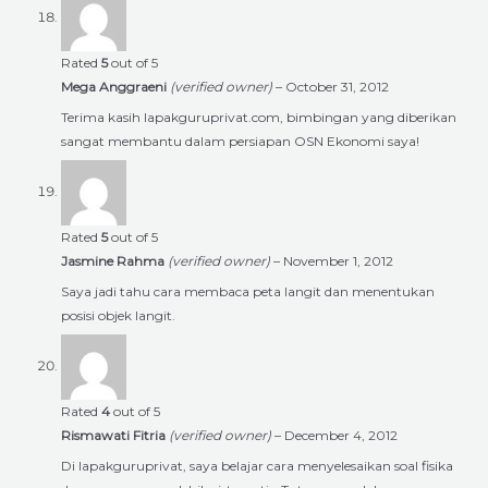
Rated
5
out of 5
Mega Anggraeni
(verified owner)
–
October 31, 2012
Terima kasih lapakguruprivat.com, bimbingan yang diberikan
sangat membantu dalam persiapan OSN Ekonomi saya!
Rated
5
out of 5
Jasmine Rahma
(verified owner)
–
November 1, 2012
Saya jadi tahu cara membaca peta langit dan menentukan
posisi objek langit.
Rated
4
out of 5
Rismawati Fitria
(verified owner)
–
December 4, 2012
Di lapakguruprivat, saya belajar cara menyelesaikan soal fisika