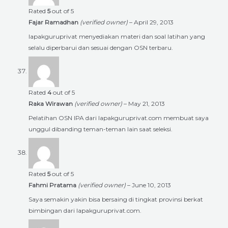
Rated
5
out of 5
Fajar Ramadhan
(verified owner)
–
April 29, 2013
lapakguruprivat menyediakan materi dan soal latihan yang
selalu diperbarui dan sesuai dengan OSN terbaru.
Rated
4
out of 5
Raka Wirawan
(verified owner)
–
May 21, 2013
Pelatihan OSN IPA dari lapakguruprivat.com membuat saya
unggul dibanding teman-teman lain saat seleksi.
Rated
5
out of 5
Fahmi Pratama
(verified owner)
–
June 10, 2013
Saya semakin yakin bisa bersaing di tingkat provinsi berkat
bimbingan dari lapakguruprivat.com.