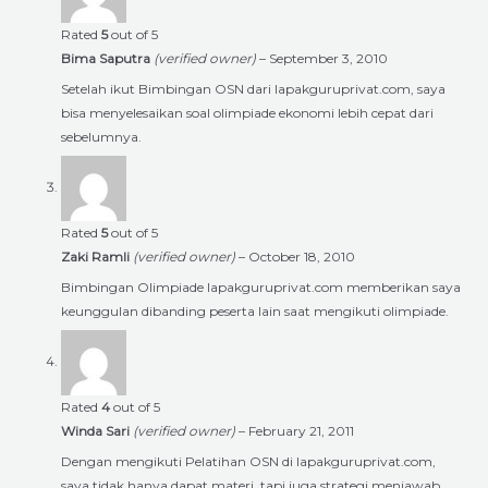
Rated
5
out of 5
Bima Saputra
(verified owner)
–
September 3, 2010
Setelah ikut Bimbingan OSN dari lapakguruprivat.com, saya
bisa menyelesaikan soal olimpiade ekonomi lebih cepat dari
sebelumnya.
Rated
5
out of 5
Zaki Ramli
(verified owner)
–
October 18, 2010
Bimbingan Olimpiade lapakguruprivat.com memberikan saya
keunggulan dibanding peserta lain saat mengikuti olimpiade.
Rated
4
out of 5
Winda Sari
(verified owner)
–
February 21, 2011
Dengan mengikuti Pelatihan OSN di lapakguruprivat.com,
saya tidak hanya dapat materi, tapi juga strategi menjawab