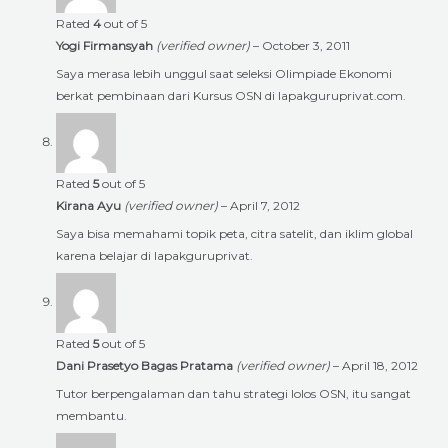
Rated
4
out of 5
Yogi Firmansyah
(verified owner)
–
October 3, 2011
Saya merasa lebih unggul saat seleksi Olimpiade Ekonomi
berkat pembinaan dari Kursus OSN di lapakguruprivat.com.
Rated
5
out of 5
Kirana Ayu
(verified owner)
–
April 7, 2012
Saya bisa memahami topik peta, citra satelit, dan iklim global
karena belajar di lapakguruprivat.
Rated
5
out of 5
Dani Prasetyo Bagas Pratama
(verified owner)
–
April 18, 2012
Tutor berpengalaman dan tahu strategi lolos OSN, itu sangat
membantu.