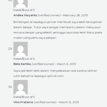
Rated
5
out of 5
Andika Haryanto
(verified owner)
–
February 28, 2013
Bimbingan di lapakguruprivat membuat saya lebih terorganisir
dalam belajar. Tutor saya sangat membantu dalam menyusun
rencana belajar yang efektif, sehingga saya bisa lebih fokus pada
materi yang perlu saya pelajari.
Rated
5
out of 5
Bella Kartika
(verified owner)
–
March 6, 2013
Saya jadi lebih teliti dalam menyelesaikan soal karena latihan
rutin bersama lapakguruprivat.com.
Rated
5
out of 5
Vino Pratama
(verified owner)
–
March 12, 2013