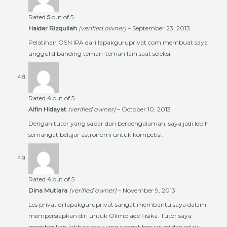
Rated
5
out of 5
Haidar Rizqullah
(verified owner)
–
September 23, 2013
Pelatihan OSN IPA dari lapakguruprivat.com membuat saya
unggul dibanding teman-teman lain saat seleksi.
Rated
4
out of 5
Alfin Hidayat
(verified owner)
–
October 10, 2013
Dengan tutor yang sabar dan berpengalaman, saya jadi lebih
semangat belajar astronomi untuk kompetisi.
Rated
4
out of 5
Dina Mutiara
(verified owner)
–
November 9, 2013
Les privat di lapakguruprivat sangat membantu saya dalam
mempersiapkan diri untuk Olimpiade Fisika. Tutor saya
memberikan latihan soal yang sangat bervariasi dan selalu