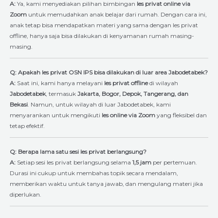
A:
Ya, kami menyediakan pilihan bimbingan
les privat online via
Zoom
untuk memudahkan anak belajar dari rumah. Dengan cara ini,
anak tetap bisa mendapatkan materi yang sama dengan les privat
offline, hanya saja bisa dilakukan di kenyamanan rumah masing-
masing.
Q: Apakah les privat OSN IPS bisa dilakukan di luar area Jabodetabek?
A:
Saat ini, kami hanya melayani
les privat offline
di wilayah
Jabodetabek
, termasuk
Jakarta, Bogor, Depok, Tangerang, dan
Bekasi
. Namun, untuk wilayah di luar Jabodetabek, kami
menyarankan untuk mengikuti
les online via Zoom
yang fleksibel dan
tetap efektif.
Q: Berapa lama satu sesi les privat berlangsung?
A:
Setiap sesi les privat berlangsung selama
1,5 jam
per pertemuan.
Durasi ini cukup untuk membahas topik secara mendalam,
memberikan waktu untuk tanya jawab, dan mengulang materi jika
diperlukan.