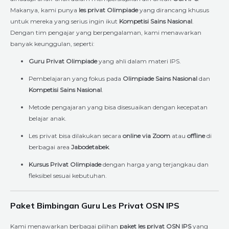
Makanya, kami punya
les privat Olimpiade
yang dirancang khusus
untuk mereka yang serius ingin ikut
Kompetisi Sains Nasional
.
Dengan tim pengajar yang berpengalaman, kami menawarkan
banyak keunggulan, seperti:
Guru Privat Olimpiade
yang ahli dalam materi IPS.
Pembelajaran yang fokus pada
Olimpiade Sains Nasional
dan
Kompetisi Sains Nasional
.
Metode pengajaran yang bisa disesuaikan dengan kecepatan
belajar anak.
Les privat bisa dilakukan secara
online via Zoom
atau
offline
di
berbagai area
Jabodetabek
.
Kursus Privat Olimpiade
dengan harga yang terjangkau dan
fleksibel sesuai kebutuhan.
Paket Bimbingan Guru Les Privat OSN IPS
Kami menawarkan berbagai pilihan
paket les privat OSN IPS
yang