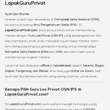
LapakGuruPrivat
Ayah dan Bunda,
Apakah si kecil ingin berprestasi di
Olimpiade Sains Nasional (OSN)
,
terutama di bidang
Ilmu Pengetahuan Sosial (IPS)
? Di
LapakGuruPrivat.com
, kami punya solusi untuk membimbing
mereka dengan
Guru Les Privat OSN IPS
yang berpengalaman dan
siap membantu anak-anak mencapai tujuan besar mereka. Kami
tahu betapa pentingnya persiapan matang untuk menghadapi
Kompetisi Sains Nasional (KSN)
dan
OSN
, dan kami hadir untuk
mendampingi langkah mereka.
Les privat bisa dilakukan
offline
di
Jabodetabek
, seperti
Jakarta, Bogor,
Depok, Tangerang, dan Bekasi
, atau bisa juga
online via Zoom
. Jadi,
Ayah dan Bunda bisa memilih yang paling nyaman untuk anak.
Kenapa Pilih Guru Les Privat OSN IPS di
LapakGuruPrivat.com?
Di
LapakGuruPrivat.com
, kami paham banget tantangan yang
dihadapi anak-anak dalam mempersiapkan diri untuk
OSN IPS
.