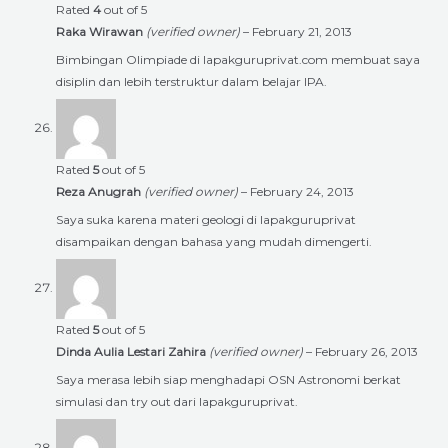
Rated
4
out of 5
Raka Wirawan
(verified owner)
–
February 21, 2013
Bimbingan Olimpiade di lapakguruprivat.com membuat saya
disiplin dan lebih terstruktur dalam belajar IPA.
Rated
5
out of 5
Reza Anugrah
(verified owner)
–
February 24, 2013
Saya suka karena materi geologi di lapakguruprivat
disampaikan dengan bahasa yang mudah dimengerti.
Rated
5
out of 5
Dinda Aulia Lestari Zahira
(verified owner)
–
February 26, 2013
Saya merasa lebih siap menghadapi OSN Astronomi berkat
simulasi dan try out dari lapakguruprivat.