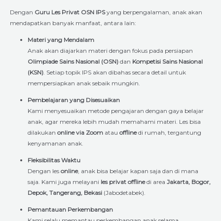
Dengan
Guru Les Privat OSN IPS
yang berpengalaman, anak akan
mendapatkan banyak manfaat, antara lain:
Materi yang Mendalam
Anak akan diajarkan materi dengan fokus pada persiapan
Olimpiade Sains Nasional (OSN)
dan
Kompetisi Sains Nasional
(KSN)
. Setiap topik IPS akan dibahas secara detail untuk
mempersiapkan anak sebaik mungkin.
Pembelajaran yang Disesuaikan
Kami menyesuaikan metode pengajaran dengan gaya belajar
anak, agar mereka lebih mudah memahami materi. Les bisa
dilakukan
online via Zoom
atau
offline
di rumah, tergantung
kenyamanan anak.
Fleksibilitas Waktu
Dengan les
online
, anak bisa belajar kapan saja dan di mana
saja. Kami juga melayani
les privat offline
di area
Jakarta, Bogor,
Depok, Tangerang, Bekasi
(Jabodetabek).
Pemantauan Perkembangan
Kami selalu memantau perkembangan anak selama