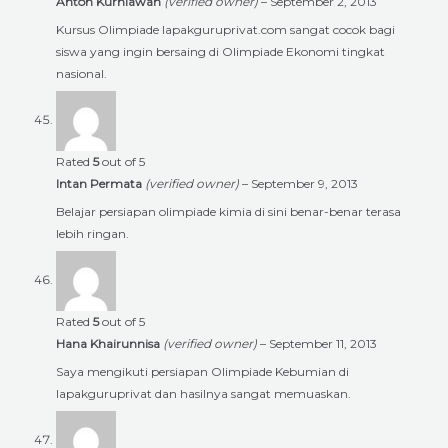
Anton Kurniawan
(verified owner)
–
September 2, 2013
Kursus Olimpiade lapakguruprivat.com sangat cocok bagi
siswa yang ingin bersaing di Olimpiade Ekonomi tingkat
nasional.
Rated
5
out of 5
Intan Permata
(verified owner)
–
September 9, 2013
Belajar persiapan olimpiade kimia di sini benar-benar terasa
lebih ringan.
Rated
5
out of 5
Hana Khairunnisa
(verified owner)
–
September 11, 2013
Saya mengikuti persiapan Olimpiade Kebumian di
lapakguruprivat dan hasilnya sangat memuaskan.