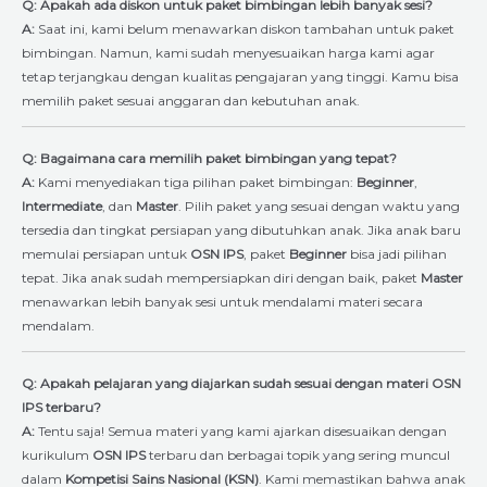
Q: Apakah ada diskon untuk paket bimbingan lebih banyak sesi?
A:
Saat ini, kami belum menawarkan diskon tambahan untuk paket
bimbingan. Namun, kami sudah menyesuaikan harga kami agar
tetap terjangkau dengan kualitas pengajaran yang tinggi. Kamu bisa
memilih paket sesuai anggaran dan kebutuhan anak.
Q: Bagaimana cara memilih paket bimbingan yang tepat?
A:
Kami menyediakan tiga pilihan paket bimbingan:
Beginner
,
Intermediate
, dan
Master
. Pilih paket yang sesuai dengan waktu yang
tersedia dan tingkat persiapan yang dibutuhkan anak. Jika anak baru
memulai persiapan untuk
OSN IPS
, paket
Beginner
bisa jadi pilihan
tepat. Jika anak sudah mempersiapkan diri dengan baik, paket
Master
menawarkan lebih banyak sesi untuk mendalami materi secara
mendalam.
Q: Apakah pelajaran yang diajarkan sudah sesuai dengan materi OSN
IPS terbaru?
A:
Tentu saja! Semua materi yang kami ajarkan disesuaikan dengan
kurikulum
OSN IPS
terbaru dan berbagai topik yang sering muncul
dalam
Kompetisi Sains Nasional (KSN)
. Kami memastikan bahwa anak