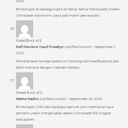
2012
Bimbingan di lapakguruprivat benar-benar fokus pada materi
Olimpiade Astronomi, saya jadi makin percaya diri.
Rated
5
out of 5
Rafi Maulana Yusuf Prasetyo
(verified owner)
–
September 1,
2012
Pembahasan konsep spektrum bintang dan klasifikasinya jadi
lebih menarik dengan metode mereka.
Rated
4
out of 5
Keisha Nadira
(verified owner)
–
September 26, 2012
Bimbingan OSN dari lapakguruprivat.com membuat saya
semakin yakin menghadapi seleksi Olimpiade IPA tingkat
kabupaten.