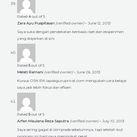
Rated
4
out of 5
Zara Ayu Puspitasari
(verified owner)
–
June 12, 2013
Saya suka dengan pendekatan berbasis riset dan eksperimen
yang diajarkan di sini.
Rated
5
out of 5
Melati Ramani
(verified owner)
–
June 26, 2013
Kursus OSN IPA lapakguruprivat.com mengubah cara belajar
saya jadi lebih fokus dan efisien.
Rated
5
out of 5
Arfan Maulana Reza Saputra
(verified owner)
–
July 10, 2013
Saya sering gagal di olimpiade sebelumnya, tapi setelah ikut
program ini hasil saya meningkat pesat.