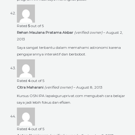
Rated
5
out of 5
Rehan Maulana Pratama Akbar
(verified owner)
–
August 2,
2013
Saya sangat terbantu dalam memahami astronomi karena
pengajarannya interaktif dan berbobot.
Rated
4
out of 5
Citra Maharani
(verified owner)
–
August 8, 2013
Kursus OSN IPA lapakguruprivat.com mengubah cara belajar
saya jadi lebih fokus dan efisien.
Rated
4
out of 5