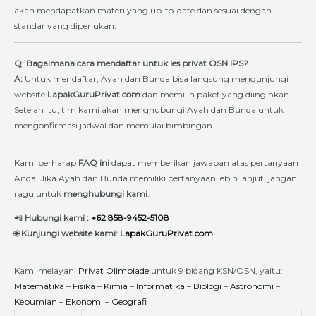
akan mendapatkan materi yang up-to-date dan sesuai dengan
standar yang diperlukan.
Q: Bagaimana cara mendaftar untuk les privat OSN IPS?
A:
Untuk mendaftar, Ayah dan Bunda bisa langsung mengunjungi
website
LapakGuruPrivat.com
dan memilih paket yang diinginkan.
Setelah itu, tim kami akan menghubungi Ayah dan Bunda untuk
mengonfirmasi jadwal dan memulai bimbingan.
Kami berharap
FAQ ini
dapat memberikan jawaban atas pertanyaan
Anda. Jika Ayah dan Bunda memiliki pertanyaan lebih lanjut, jangan
ragu untuk
menghubungi kami
.
📲
Hubungi kami :
+62 858-9452-5108
🌐
Kunjungi website kami:
LapakGuruPrivat.com
Kami melayani
Privat Olimpiade
untuk 9 bidang KSN/OSN, yaitu:
Matematika
–
Fisika
–
Kimia
–
Informatika
–
Biologi
–
Astronomi
–
Kebumian
–
Ekonomi
–
Geografi