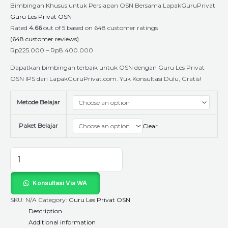
Bimbingan Khusus untuk Persiapan OSN Bersama LapakGuruPrivat
Guru Les Privat OSN
Rated
4.66
out of 5 based on
648
customer ratings
(
648
customer reviews)
Rp
225.000
–
Rp
8.400.000
Dapatkan bimbingan terbaik untuk OSN dengan Guru Les Privat
OSN IPS dari LapakGuruPrivat.com. Yuk Konsultasi Dulu, Gratis!
Metode Belajar
Paket Belajar
Clear
Konsultasi Via WA
SKU:
N/A
Category:
Guru Les Privat OSN
Description
Additional information